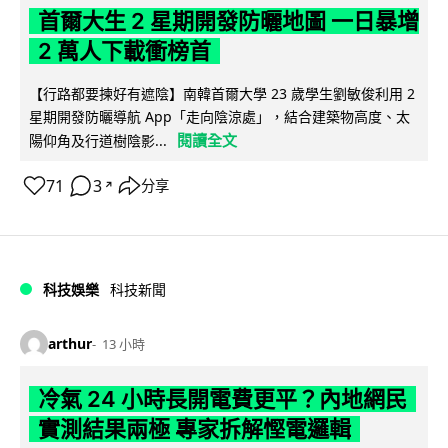
首爾大生 2 星期開發防曬地圖 一日暴增
2 萬人下載衝榜首
【行路都要揀好有遮陰】南韓首爾大學 23 歲學生劉敏俊利用 2
星期開發防曬導航 App「走向陰涼處」，結合建築物高度、太
閱讀全文
陽仰角及行道樹陰影...
71
3
分享
↗
科技娛樂
科技新聞
arthur
13 小時
冷氣 24 小時長開電費更平？內地網民
實測結果兩極 專家拆解慳電邏輯