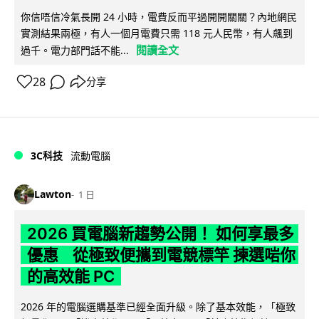
你信唔信冷氣長開 24 小時，電費反而平過開開關關？內地網民
實測結果兩極，有人一個月電費只需 118 元人民幣，有人飆到
閱讀全文
過千。電力部門話不能...
28
分享
3C科技
流動電腦
Lawton
1 日
2026 買電腦新趨勢公開！ 如何享最多
優惠 從極致便攜到電競標竿 揀選啱你
的高效能 PC
2026 年的電腦選購基準已經全面升級。除了基本效能，「極致