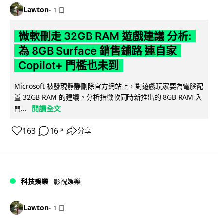
Lawton
1 日
微軟刪走 32GB RAM 遊戲建議 分析:
為 8GB Surface 銷售鋪路 連自家
Copilot+ 門檻也未到
Microsoft 被發現靜靜刪除官方網站上，對遊戲玩家要為電腦配
置 32GB RAM 的建議。分析指微軟同時新推出的 8GB RAM 入
閱讀全文
門...
163
16
分享
↗
科技娛樂
影視娛樂
Lawton
1 日