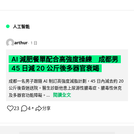
人工智能
arthur
1 日
AI 減肥餐單配合高強度操練 成都男
45 日減 20 公斤後多器官衰竭
成都一名男子跟隨 AI 制訂高強度減脂計劃，45 日內減去約 20
公斤後昏迷送院。醫生診斷他患上尿源性膿毒症、膿毒性休克
閱讀全文
及多器官功能障礙。...
23
4
分享
↗