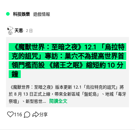
科技娛樂
遊戲情報
天恩
2 日
《魔獸世界：至暗之夜》12.1 「烏拉特
克的詛咒」專訪：巢穴不為提高世界首
領門檻而設 《諸王之眠》縮短約 10 分
鐘
《魔獸世界：至暗之夜》版本更新 12.1「烏拉特克的詛咒」將
於 8 月 13 日正式上線，帶來全新區域「盤蛇島」、地城「毒牙
閱讀全文
祭壇」、新型態世...
116
分享