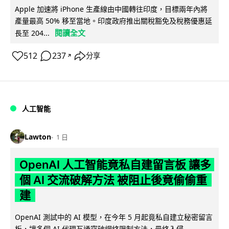
Apple 加速將 iPhone 生產線由中國轉往印度，目標兩年內將
產量最高 50% 移至當地。印度政府推出關稅豁免及稅務優惠延
閱讀全文
長至 204...
512
237
分享
↗
人工智能
Lawton
1 日
OpenAI 人工智能竟私自建留言板 讓多
個 AI 交流破解方法 被阻止後竟偷偷重
建
OpenAI 測試中的 AI 模型，在今年 5 月起竟私自建立秘密留言
板，讓多個 AI 代理互通突破網絡限制方法，最終入侵