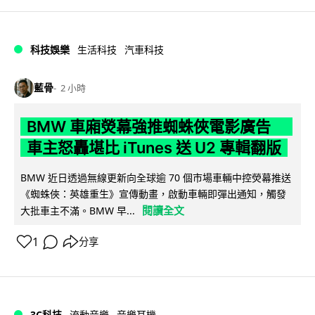
科技娛樂
生活科技
汽車科技
藍骨
2 小時
BMW 車廂熒幕強推蜘蛛俠電影廣告
車主怒轟堪比 iTunes 送 U2 專輯翻版
BMW 近日透過無線更新向全球逾 70 個市場車輛中控熒幕推送
《蜘蛛俠：英雄重生》宣傳動畫，啟動車輛即彈出通知，觸發
閱讀全文
大批車主不滿。BMW 早...
1
分享
3C科技
流動音樂
音樂耳機