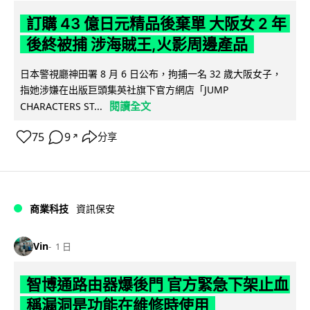
訂購 43 億日元精品後棄單 大阪女 2 年
後終被捕 涉海賊王,火影周邊產品
日本警視廳神田署 8 月 6 日公布，拘捕一名 32 歲大阪女子，
指她涉嫌在出版巨頭集英社旗下官方網店「JUMP
閱讀全文
CHARACTERS ST...
75
9
分享
↗
商業科技
資訊保安
Vin
1 日
智博通路由器爆後門 官方緊急下架止血
稱漏洞是功能在維修時使用