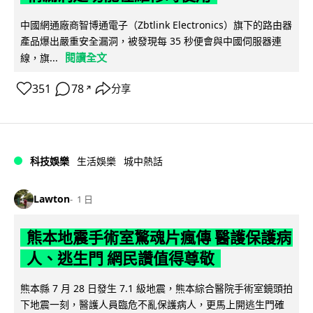
中國網通廠商智博通電子（Zbtlink Electronics）旗下的路由器
產品爆出嚴重安全漏洞，被發現每 35 秒便會與中國伺服器連
閱讀全文
線，旗...
351
78
分享
↗
科技娛樂
生活娛樂
城中熱話
Lawton
1 日
熊本地震手術室驚魂片瘋傳 醫護保護病
人、逃生門 網民讚值得尊敬
熊本縣 7 月 28 日發生 7.1 級地震，熊本綜合醫院手術室鏡頭拍
下地震一刻，醫護人員臨危不亂保護病人，更馬上開逃生門確