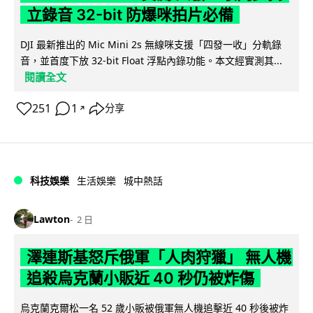
立錄音 32-bit 防爆咪拍片必備
DJI 最新推出的 Mic Mini 2s 無線咪支援「四發一收」分軌錄
音，並首度下放 32-bit Float 浮點內錄功能。本文經實測其...
閱讀全文
251
1
分享
↗
科技娛樂
生活娛樂
城中熱話
Lawton
2 日
澤連斯基怒斥俄軍「人肉狩獵」 無人機
追殺烏克蘭小販近 40 秒仍被炸傷
烏克蘭克爾松一名 52 歲小販被俄軍無人機追擊近 40 秒後被炸