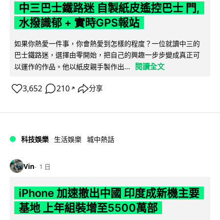
中三巴士鐵路迷 自製紙皮遙控巴士 門,
水撥識郁 + 實時GPS報站
如果你熱愛一件事，你會熱愛到怎樣的程度？一位就讀中三的
巴士鐵路迷，選擇由零開始，把自己的興趣一步步變成真正可
閱讀全文
以運作的作品。他以紙皮親手製作出...
3,652
210
分享
↗
科技娛樂
生活娛樂
城中熱話
Vin
1 日
iPhone 加速撤出中國 印度成新機主要
基地 上年組裝增至5500萬部