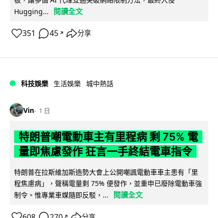
閱讀全文
Hugging...
351
45
分享
↗
科技娛樂
生活娛樂
城中熱話
Vin
1 日
特朗普嘲電動車主有里程病 剩 75% 電
量即焦慮發作 狂言一手終結電車指令
特朗普在拉斯維加斯造勢大會上公開嘲諷電動車車主患有「里
程焦慮病」，聲稱電量剩 75% 便發作，並重申已廢除電動車強
閱讀全文
制令。惟專業車媒隨即反駁，...
608
270
分享
↗