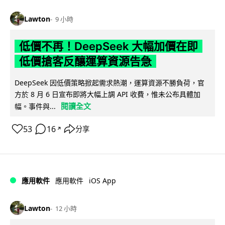
Lawton
9 小時
低價不再！DeepSeek 大幅加價在即
低價搶客反釀運算資源告急
DeepSeek 因低價策略掀起需求熱潮，運算資源不勝負荷，官
方於 8 月 6 日宣布即將大幅上調 API 收費，惟未公布具體加
閱讀全文
幅。事件與...
53
16
分享
↗
iOS App
應用軟件
應用軟件
Lawton
12 小時