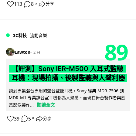
113
8
分享
↗
3C科技
流動音樂
89
Lawton
2 日
【評測】Sony IER-M500 入耳式監聽
耳機：現場拍攝、後製監聽與人聲利器
談到專業混音專用的聲音監聽耳機，Sony 經典 MDR-7506 到
MDR-M1 專業錄音室耳機都為人熟悉。而現在舞台製作者與創
閱讀全文
意影像製作...
39
5
分享
↗