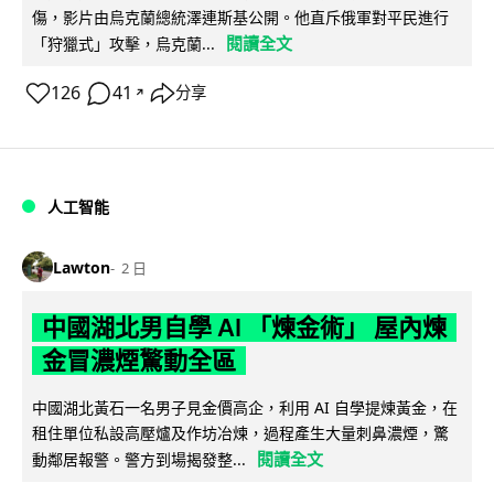
傷，影片由烏克蘭總統澤連斯基公開。他直斥俄軍對平民進行
閱讀全文
「狩獵式」攻擊，烏克蘭...
126
41
分享
↗
人工智能
Lawton
2 日
中國湖北男自學 AI 「煉金術」 屋內煉
金冒濃煙驚動全區
中國湖北黃石一名男子見金價高企，利用 AI 自學提煉黃金，在
租住單位私設高壓爐及作坊冶煉，過程產生大量刺鼻濃煙，驚
閱讀全文
動鄰居報警。警方到場揭發整...