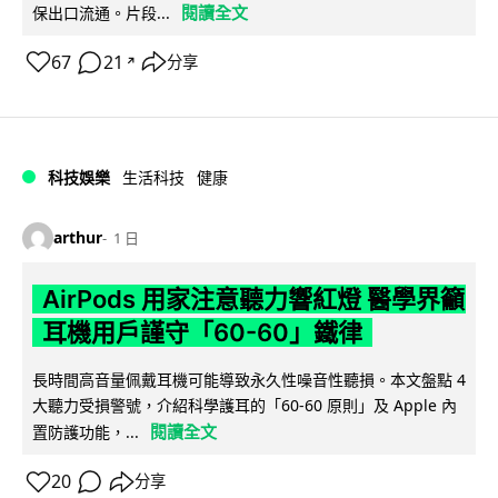
閱讀全文
保出口流通。片段...
67
21
分享
↗
科技娛樂
生活科技
健康
arthur
1 日
AirPods 用家注意聽力響紅燈 醫學界籲
耳機用戶謹守「60-60」鐵律
長時間高音量佩戴耳機可能導致永久性噪音性聽損。本文盤點 4
大聽力受損警號，介紹科學護耳的「60-60 原則」及 Apple 內
閱讀全文
置防護功能，...
20
分享