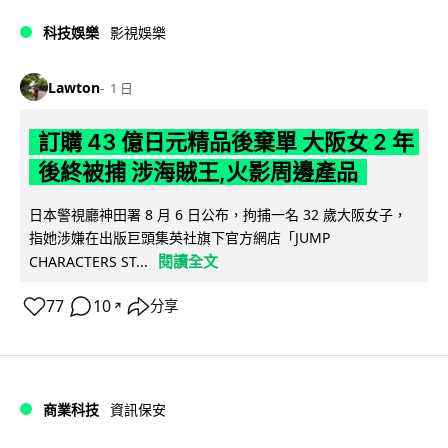
科技娛樂
影視娛樂
Lawton
1 日
訂購 43 億日元精品後棄單 大阪女 2 年
後終被捕 涉海賊王,火影周邊產品
日本警視廳神田署 8 月 6 日公布，拘捕一名 32 歲大阪女子，
指她涉嫌在出版巨頭集英社旗下官方網店「JUMP
閱讀全文
CHARACTERS ST...
77
10
分享
↗
商業科技
資訊保安