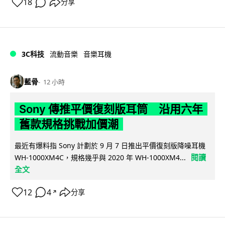
18
分享
3C科技
流動音樂
音樂耳機
藍骨
12 小時
Sony 傳推平價復刻版耳筒 沿用六年
舊款規格挑戰加價潮
最近有爆料指 Sony 計劃於 9 月 7 日推出平價復刻版降噪耳機
閱讀
WH-1000XM4C，規格幾乎與 2020 年 WH-1000XM4...
全文
12
4
分享
↗