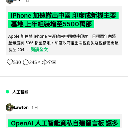
iPhone 加速撤出中國 印度成新機主要
基地 上年組裝增至5500萬部
Apple 加速將 iPhone 生產線由中國轉往印度，目標兩年內將
產量最高 50% 移至當地。印度政府推出關稅豁免及稅務優惠延
閱讀全文
長至 204...
530
245
分享
↗
人工智能
Lawton
1 日
OpenAI 人工智能竟私自建留言板 讓多