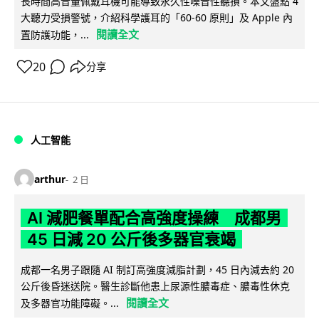
長時間高音量佩戴耳機可能導致永久性噪音性聽損。本文盤點 4
大聽力受損警號，介紹科學護耳的「60-60 原則」及 Apple 內
閱讀全文
置防護功能，...
20
分享
人工智能
arthur
2 日
AI 減肥餐單配合高強度操練 成都男
45 日減 20 公斤後多器官衰竭
成都一名男子跟隨 AI 制訂高強度減脂計劃，45 日內減去約 20
公斤後昏迷送院。醫生診斷他患上尿源性膿毒症、膿毒性休克
閱讀全文
及多器官功能障礙。...