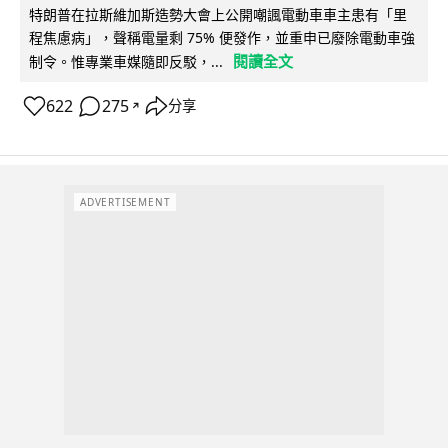
特朗普在拉斯維加斯造勢大會上公開嘲諷電動車車主患有「里
程焦慮病」，聲稱電量剩 75% 便發作，並重申已廢除電動車強
閱讀全文
制令。惟專業車媒隨即反駁，...
622
275
分享
↗
ADVERTISEMENT