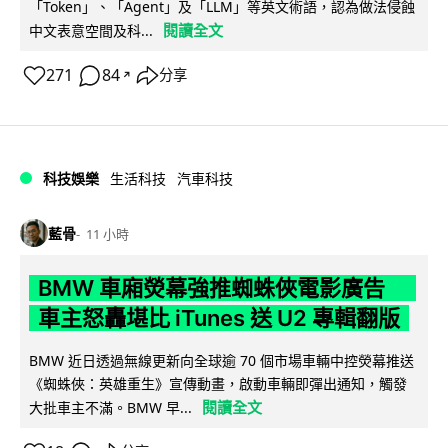
「Token」、「Agent」及「LLM」等英文術語，認為做法侵蝕
閱讀全文
中文表意空間及科...
271
84
分享
↗
科技娛樂
生活科技
汽車科技
藍骨
11 小時
BMW 車廂熒幕強推蜘蛛俠電影廣告
車主怒轟堪比 iTunes 送 U2 專輯翻版
BMW 近日透過無線更新向全球逾 70 個市場車輛中控熒幕推送
《蜘蛛俠：英雄重生》宣傳動畫，啟動車輛即彈出通知，觸發
閱讀全文
大批車主不滿。BMW 早...