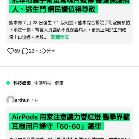
熊本地震手術室驚魂片瘋傳 醫護保護病
人、逃生門 網民讚值得尊敬
熊本縣 7 月 28 日發生 7.1 級地震，熊本綜合醫院手術室鏡頭拍
下地震一刻，醫護人員臨危不亂保護病人，更馬上開逃生門確
閱讀全文
保出口流通。片段...
69
23
分享
↗
科技娛樂
生活科技
健康
arthur
1 日
AirPods 用家注意聽力響紅燈 醫學界籲
耳機用戶謹守「60-60」鐵律