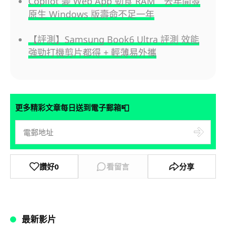
Copilot 變 Web App 勁食 RAM 去年開發
原生 Windows 版壽命不足一年
【評測】Samsung Book6 Ultra 評測 效能
強勁打機剪片都得 + 輕薄易外攜
📮
更多精彩文章每日送到電子郵箱
讚好
0
看留言
分享
最新影片