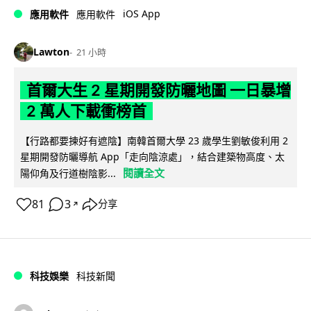
iOS App
應用軟件
應用軟件
Lawton
21 小時
首爾大生 2 星期開發防曬地圖 一日暴增
2 萬人下載衝榜首
【行路都要揀好有遮陰】南韓首爾大學 23 歲學生劉敏俊利用 2
星期開發防曬導航 App「走向陰涼處」，結合建築物高度、太
閱讀全文
陽仰角及行道樹陰影...
81
3
分享
↗
科技娛樂
科技新聞