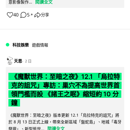
閱讀全文
意影像製作...
40
5
分享
↗
科技娛樂
遊戲情報
天恩
2 日
《魔獸世界：至暗之夜》12.1 「烏拉特
克的詛咒」專訪：巢穴不為提高世界首
領門檻而設 《諸王之眠》縮短約 10 分
鐘
《魔獸世界：至暗之夜》版本更新 12.1「烏拉特克的詛咒」將
於 8 月 13 日正式上線，帶來全新區域「盤蛇島」、地城「毒牙
閱讀全文
祭壇」、新型態世...