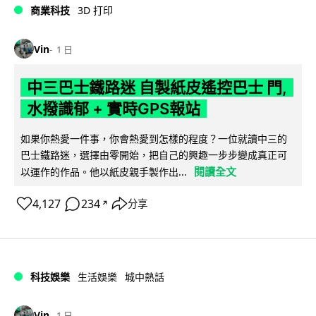
商業科技
3D 打印
Vin
1 日
中三巴士鐵路迷 自製紙皮遙控巴士 門,
水撥識郁 + 實時GPS報站
如果你熱愛一件事，你會熱愛到怎樣的程度？一位就讀中三的
巴士鐵路迷，選擇由零開始，把自己的興趣一步步變成真正可
閱讀全文
以運作的作品。他以紙皮親手製作出...
4,127
234
分享
↗
科技娛樂
生活娛樂
城中熱話
Vin
1 日