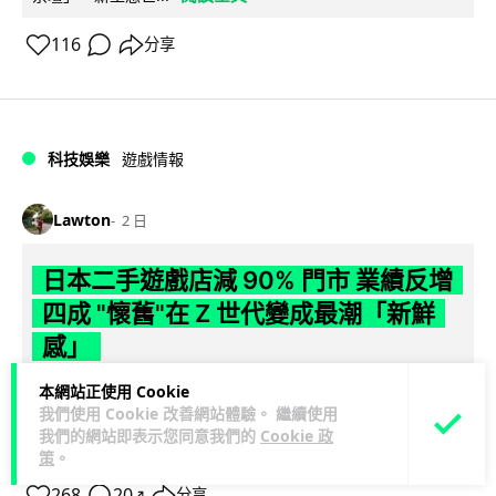
116
分享
科技娛樂
遊戲情報
Lawton
2 日
日本二手遊戲店減 90% 門市 業績反增
四成 "懷舊"在 Z 世代變成最潮「新鮮
感」
本網站正使用 Cookie
日本零售巨頭 GEO 將懷舊遊戲銷售門市從 1,000 間大幅減至
我們使用 Cookie 改善網站體驗。 繼續使用
99 間，但銷售額卻不降反升至過往的 1.4 倍。做到「減店增
我們的網站即表示您同意我們的
Cookie 政
閱讀全文
收」奇蹟，...
策
。
268
20
分享
↗