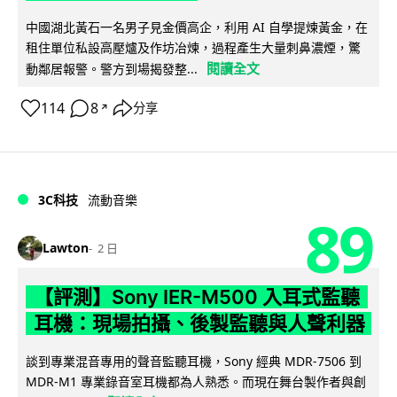
中國湖北黃石一名男子見金價高企，利用 AI 自學提煉黃金，在
租住單位私設高壓爐及作坊冶煉，過程產生大量刺鼻濃煙，驚
閱讀全文
動鄰居報警。警方到場揭發整...
114
8
分享
↗
3C科技
流動音樂
89
Lawton
2 日
【評測】Sony IER-M500 入耳式監聽
耳機：現場拍攝、後製監聽與人聲利器
談到專業混音專用的聲音監聽耳機，Sony 經典 MDR-7506 到
MDR-M1 專業錄音室耳機都為人熟悉。而現在舞台製作者與創