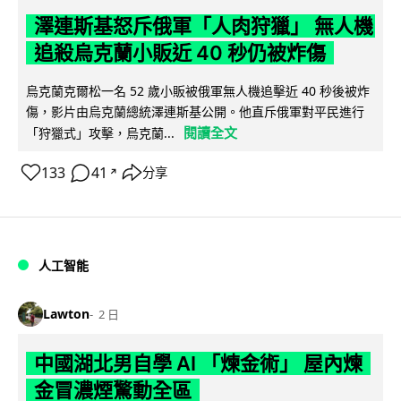
澤連斯基怒斥俄軍「人肉狩獵」 無人機
追殺烏克蘭小販近 40 秒仍被炸傷
烏克蘭克爾松一名 52 歲小販被俄軍無人機追擊近 40 秒後被炸
傷，影片由烏克蘭總統澤連斯基公開。他直斥俄軍對平民進行
閱讀全文
「狩獵式」攻擊，烏克蘭...
133
41
分享
↗
人工智能
Lawton
2 日
中國湖北男自學 AI 「煉金術」 屋內煉
金冒濃煙驚動全區