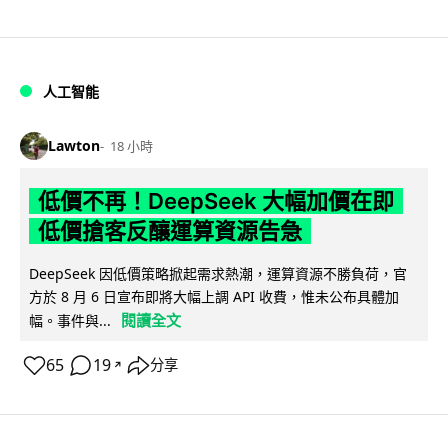
人工智能
Lawton
18 小時
低價不再！DeepSeek 大幅加價在即
低價搶客反釀運算資源告急
DeepSeek 因低價策略掀起需求熱潮，運算資源不勝負荷，官
方於 8 月 6 日宣布即將大幅上調 API 收費，惟未公布具體加
閱讀全文
幅。事件與...
65
19
分享
↗