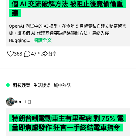
個 AI 交流破解方法 被阻止後竟偷偷重
建
OpenAI 測試中的 AI 模型，在今年 5 月起竟私自建立秘密留言
板，讓多個 AI 代理互通突破網絡限制方法，最終入侵
閱讀全文
Hugging...
368
47
分享
↗
科技娛樂
生活娛樂
城中熱話
Vin
1 日
特朗普嘲電動車主有里程病 剩 75% 電
量即焦慮發作 狂言一手終結電車指令