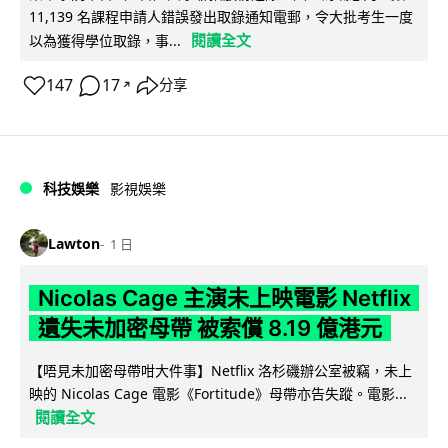
11,139 名課程申請人錯誤發出取錄通知電郵，令大批考生一度
閱讀全文
以為獲得學位取錄，事...
147
17
分享
↗
科技娛樂
影視娛樂
Lawton
1 日
Nicolas Cage 主演未上映電影 Netflix
遺失未加密母帶 被索償 8.19 億港元
【唔見未加密母帶咁大件事】Netflix 洛杉磯辦公室被竊，未上
映的 Nicolas Cage 電影《Fortitude》母帶亦告失蹤。電影...
閱讀全文