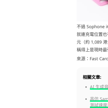
不過 Sophon
就連充電位置也有類
元（約 1,08
稱得上是現時最強的
來源：Fast Card
相關文章:
AI 生成
高仿 Sa
測試速度