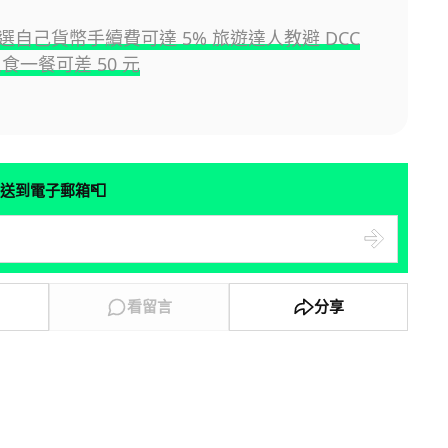
選自己貨幣手續費可達 5% 旅遊達人教避 DCC
食一餐可差 50 元
📮
送到電子郵箱
看留言
分享