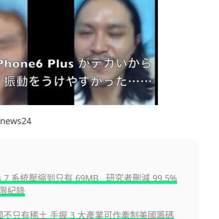
tnews24
ws 7 系統壓縮到只有 69MB 研究者刪減 99.5%
限紀錄
中國不只有稀土 手握 3 大產業可作牽制美國籌碼