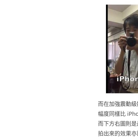
而在加強震動級數之
幅度同樣比 iP
而下方右圖則是最
拍出來的效果亦比