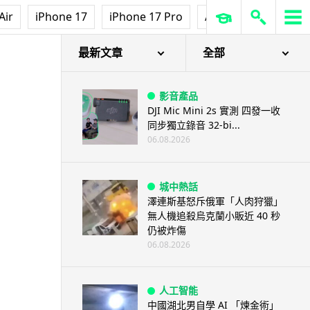
Air
iPhone 17
iPhone 17 Pro
AirPods Pro 3
Ap
最新文章
全部
影音產品
DJI Mic Mini 2s 實測 四發一收
同步獨立錄音 32-bi...
06.08.2026
城中熱話
澤連斯基怒斥俄軍「人肉狩獵」
無人機追殺烏克蘭小販近 40 秒
仍被炸傷
06.08.2026
人工智能
中國湖北男自學 AI 「煉金術」