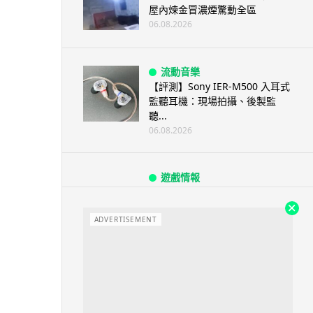
屋內煉金冒濃煙驚動全區
06.08.2026
流動音樂
【評測】Sony IER-M500 入耳式
監聽耳機：現場拍攝、後製監
聽...
06.08.2026
遊戲情報
《魔獸世界：至暗之夜》12.1
「烏拉特克的詛咒」專訪：巢穴
不為提高世...
ADVERTISEMENT
06.08.2026
遊戲情報
日本二手遊戲店減 90% 門市 業
績反增四成 “懷...