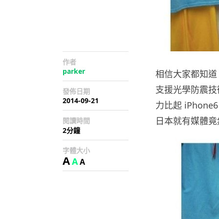
作者
parker
相信大家都知道 iP
支援光學防震技
發佈日期
2014-09-21
力比起 iPhone
日本就有媒體竟
閱讀時間
2分鐘
字體大小
A
A
A