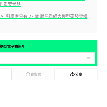
判重要武器
AI 科學家只有 27 歲 騰訊重組大模型研發架構
📮
送到電子郵箱
看留言
分享