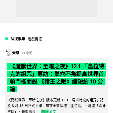
科技娛樂
遊戲情報
天恩
11 小時
《魔獸世界：至暗之夜》12.1 「烏拉特
克的詛咒」專訪：巢穴不為提高世界首
領門檻而設 《諸王之眠》縮短約 10 分
鐘
《魔獸世界：至暗之夜》版本更新 12.1「烏拉特克的詛咒」將
於 8 月 13 日正式上線，帶來全新區域「盤蛇島」、地城「毒牙
閱讀全文
祭壇」、新型態世...