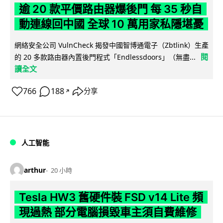
逾 20 款平價路由器爆後門 每 35 秒自
動連線回中國 全球 10 萬用家私隱堪憂
網絡安全公司 VulnCheck 揭發中國智博通電子（Zbtlink）生產
閱
的 20 多款路由器內置後門程式「Endlessdoors」（無盡...
讀全文
766
188
分享
↗
人工智能
arthur
20 小時
Tesla HW3 舊硬件裝 FSD v14 Lite 頻
現過熱 部分電腦損毀車主須自費維修