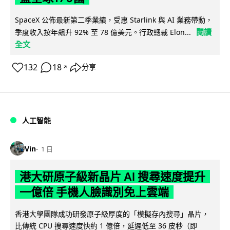
SpaceX 公佈最新第二季業績，受惠 Starlink 與 AI 業務帶動，
閱讀
季度收入按年飆升 92% 至 78 億美元。行政總裁 Elon...
全文
132
18
分享
↗
人工智能
Vin
1 日
港大研原子級新晶片 AI 搜尋速度提升
一億倍 手機人臉識別免上雲端
香港大學團隊成功研發原子級厚度的「模擬存內搜尋」晶片，
比傳統 CPU 搜尋速度快約 1 億倍，延遲低至 36 皮秒（即