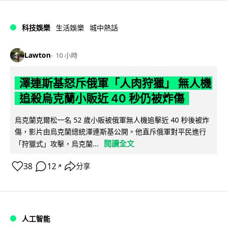
科技娛樂
生活娛樂
城中熱話
Lawton
10 小時
澤連斯基怒斥俄軍「人肉狩獵」 無人機
追殺烏克蘭小販近 40 秒仍被炸傷
烏克蘭克爾松一名 52 歲小販被俄軍無人機追擊近 40 秒後被炸
傷，影片由烏克蘭總統澤連斯基公開。他直斥俄軍對平民進行
閱讀全文
「狩獵式」攻擊，烏克蘭...
38
12
分享
↗
人工智能