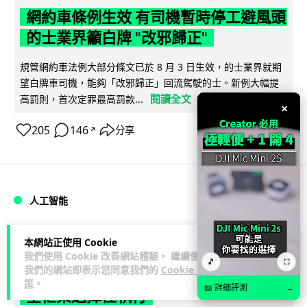
網約車條例生效 有司機暫時停工避風頭
的士業界籲白牌 "改邪歸正"
規管網約車法例大部分條文已於 8 月 3 日生效，的士業界就期
望白牌車司機，能夠「改邪歸正」回流駕駛的士。新例大幅提
閱讀全文
高罰則，首次定罪最高罰款...
×
205
146
分享
↗
人工智能
Lawton
1 日
本網站正使用 Cookie
我們使用 Cookie 改善網站體驗。 繼續使用
🎵
⛶
我們的網站即表示您同意我們的
Cookie 政
白宮拒測中國開放 AI 模型 業界質疑安
策
。
📖 詳細評測
→
全框架選擇性執行