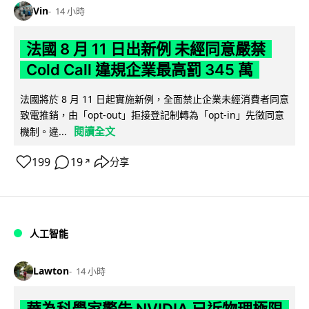
Vin
14 小時
法國 8 月 11 日出新例 未經同意嚴禁
Cold Call 違規企業最高罰 345 萬
法國將於 8 月 11 日起實施新例，全面禁止企業未經消費者同意
致電推銷，由「opt-out」拒接登記制轉為「opt-in」先徵同意
閱讀全文
機制。違...
199
19
分享
↗
人工智能
Lawton
14 小時
華為科學家警告 NVIDIA 已近物理極限