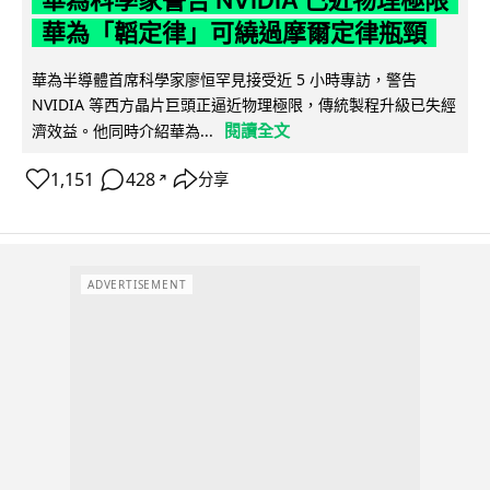
華為「韜定律」可繞過摩爾定律瓶頸
華為半導體首席科學家廖恒罕見接受近 5 小時專訪，警告
NVIDIA 等西方晶片巨頭正逼近物理極限，傳統製程升級已失經
閱讀全文
濟效益。他同時介紹華為...
1,151
428
分享
↗
ADVERTISEMENT