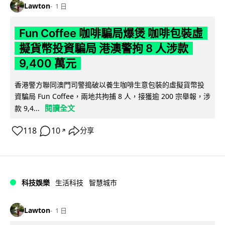
Lawton
1 日
Fun Coffee 咖啡騙局爆煲 咖啡包裝虛
擬貨幣投資騙局 港澳警拘 8 人涉款
9,400 萬元
香港警方聯同澳門司警搗破以養生咖啡生意包裝的虛擬貨幣投
資騙局 Fun Coffee，兩地共拘捕 8 人，接獲逾 200 宗舉報，涉
閱讀全文
款 9,4...
118
10
分享
↗
科技娛樂
生活科技
智慧城市
Lawton
1 日