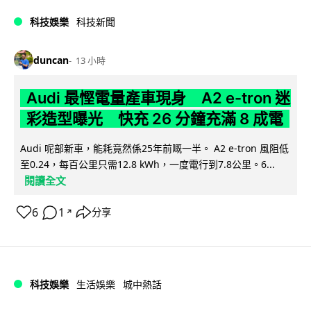
科技娛樂
科技新聞
duncan
13 小時
Audi 最慳電量產車現身 A2 e-tron 迷
彩造型曝光 快充 26 分鐘充滿 8 成電
Audi 呢部新車，能耗竟然係25年前嘅一半。 A2 e-tron 風阻低
至0.24，每百公里只需12.8 kWh，一度電行到7.8公里。6...
閱讀全文
6
1
分享
↗
科技娛樂
生活娛樂
城中熱話