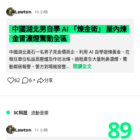
Lawton
10 小時
中國湖北男自學 AI 「煉金術」 屋內煉
金冒濃煙驚動全區
中國湖北黃石一名男子見金價高企，利用 AI 自學提煉黃金，在
租住單位私設高壓爐及作坊冶煉，過程產生大量刺鼻濃煙，驚
閱讀全文
動鄰居報警。警方到場揭發整...
62
6
分享
↗
3C科技
流動音樂
89
Lawton
11 小時