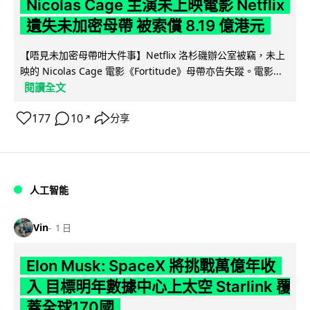
Nicolas Cage 主演未上映電影 Netflix
遺失未加密母帶 被索償 8.19 億港元
【唔見未加密母帶咁大件事】Netflix 洛杉磯辦公室被竊，未上
映的 Nicolas Cage 電影《Fortitude》母帶亦告失蹤。電影...
閱讀全文
177
10
分享
↗
人工智能
Vin
1 日
Elon Musk: SpaceX 將挑戰萬億年收
入 目標明年數據中心上太空 Starlink 覆
蓋全球170國