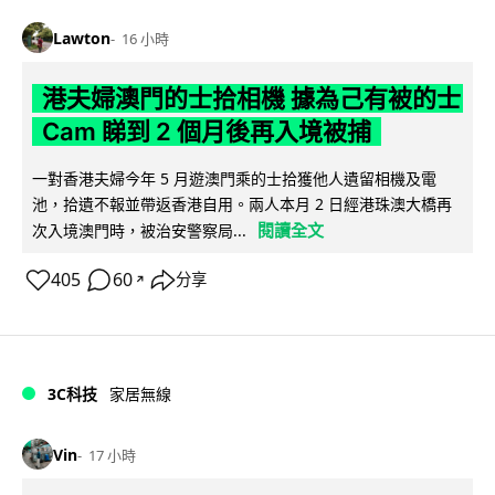
Lawton
16 小時
港夫婦澳門的士拾相機 據為己有被的士
Cam 睇到 2 個月後再入境被捕
一對香港夫婦今年 5 月遊澳門乘的士拾獲他人遺留相機及電
池，拾遺不報並帶返香港自用。兩人本月 2 日經港珠澳大橋再
閱讀全文
次入境澳門時，被治安警察局...
405
60
分享
↗
3C科技
家居無線
Vin
17 小時