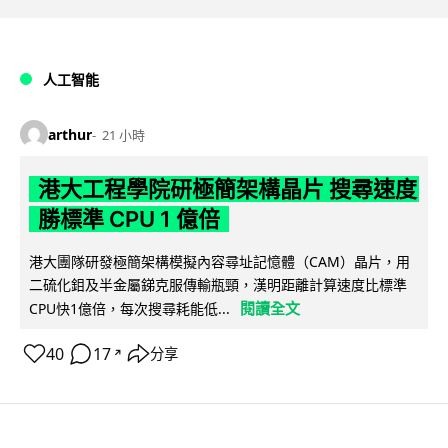
人工智能
arthur
21 小時
港大工程學院研極簡架構晶片 搜尋速度
勝標準 CPU 1 億倍
港大團隊研發極簡架構模擬內容尋址記憶體（CAM）晶片，用
二硫化鉬及半金屬銻克服傳輸瓶頸，漢明距離計算速度比標準
閱讀全文
CPU快1億倍，每次搜尋耗能低...
40
17
分享
↗