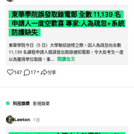
東華學院誤發取錄電郵 全數 11,139 名
申請人一度空歡喜 專家:人為疏忽+系統
防護缺失
東華學院今日（5 日）大學聯招放榜之際，因人為疏忽向全數
11,139 名課程申請人錯誤發出取錄通知電郵，令大批考生一度
閱讀全文
以為獲得學位取錄，事...
147
17
分享
↗
科技娛樂
影視娛樂
Lawton
1 日