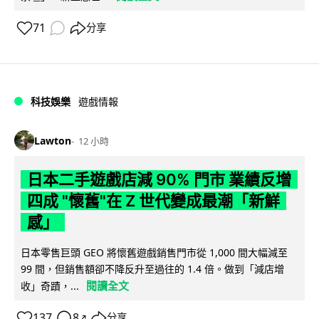
71
分享
科技娛樂
遊戲情報
Lawton
12 小時
日本二手遊戲店減 90% 門市 業績反增
四成 "懷舊"在 Z 世代變成最潮「新鮮
感」
日本零售巨頭 GEO 將懷舊遊戲銷售門市從 1,000 間大幅減至
99 間，但銷售額卻不降反升至過往的 1.4 倍。做到「減店增
閱讀全文
收」奇蹟，...
137
8
分享
↗