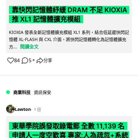
靠快閃記憶體紓緩 DRAM 不足 KIOXIA
推 XL1 記憶體擴充模組
KIOXIA 發表全新記憶體擴充模組 XL1 系列，結合低延遲快閃記
憶體 XL-FLASH 與 CXL 介面，將快閃記憶體轉化為記憶體擴充
閱讀全文
方...
84
5
分享
↗
商業科技
資訊保安
Lawton
1 日
東華學院誤發取錄電郵 全數 11,139 名
申請人一度空歡喜 專家:人為疏忽+系統