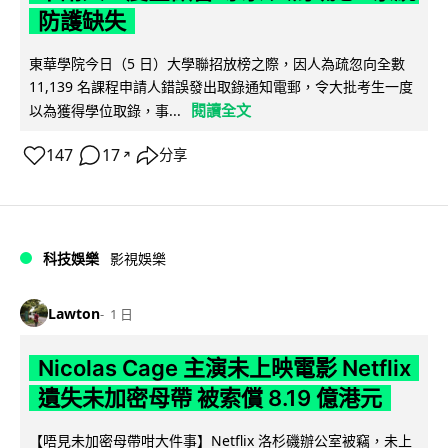
防護缺失
東華學院今日（5 日）大學聯招放榜之際，因人為疏忽向全數
11,139 名課程申請人錯誤發出取錄通知電郵，令大批考生一度
閱讀全文
以為獲得學位取錄，事...
147
17
分享
↗
科技娛樂
影視娛樂
Lawton
1 日
Nicolas Cage 主演未上映電影 Netflix
遺失未加密母帶 被索償 8.19 億港元
【唔見未加密母帶咁大件事】Netflix 洛杉磯辦公室被竊，未上