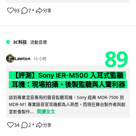
93
7
分享
↗
3C科技
流動音樂
89
Lawton
16 小時
【評測】Sony IER-M500 入耳式監聽
耳機：現場拍攝、後製監聽與人聲利器
談到專業混音專用的聲音監聽耳機，Sony 經典 MDR-7506 到
MDR-M1 專業錄音室耳機都為人熟悉。而現在舞台製作者與創
閱讀全文
意影像製作...
34
2
分享
↗