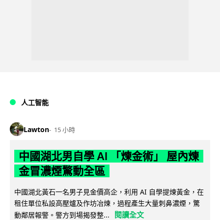
人工智能
Lawton
15 小時
中國湖北男自學 AI 「煉金術」 屋內煉
金冒濃煙驚動全區
中國湖北黃石一名男子見金價高企，利用 AI 自學提煉黃金，在
租住單位私設高壓爐及作坊冶煉，過程產生大量刺鼻濃煙，驚
閱讀全文
動鄰居報警。警方到場揭發整...