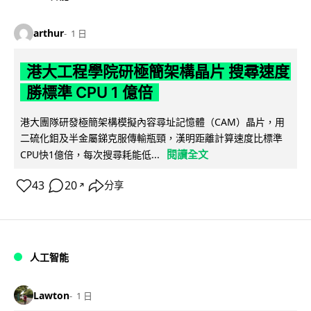
arthur
1 日
港大工程學院研極簡架構晶片 搜尋速度
勝標準 CPU 1 億倍
港大團隊研發極簡架構模擬內容尋址記憶體（CAM）晶片，用
二硫化鉬及半金屬銻克服傳輸瓶頸，漢明距離計算速度比標準
閱讀全文
CPU快1億倍，每次搜尋耗能低...
43
20
分享
↗
人工智能
Lawton
1 日