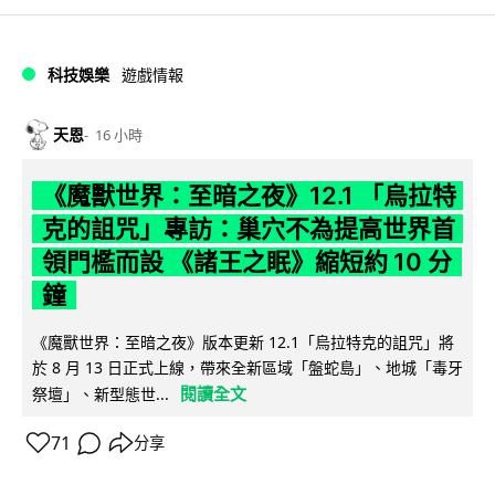
科技娛樂
遊戲情報
天恩
16 小時
《魔獸世界：至暗之夜》12.1 「烏拉特
克的詛咒」專訪：巢穴不為提高世界首
領門檻而設 《諸王之眠》縮短約 10 分
鐘
《魔獸世界：至暗之夜》版本更新 12.1「烏拉特克的詛咒」將
於 8 月 13 日正式上線，帶來全新區域「盤蛇島」、地城「毒牙
閱讀全文
祭壇」、新型態世...
71
分享