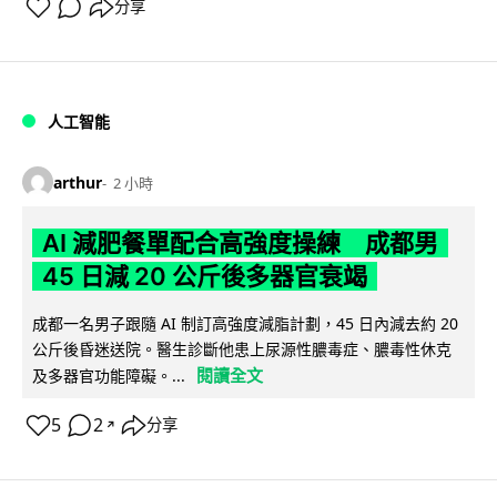
分享
人工智能
arthur
2 小時
AI 減肥餐單配合高強度操練 成都男
45 日減 20 公斤後多器官衰竭
成都一名男子跟隨 AI 制訂高強度減脂計劃，45 日內減去約 20
公斤後昏迷送院。醫生診斷他患上尿源性膿毒症、膿毒性休克
閱讀全文
及多器官功能障礙。...
5
2
分享
↗