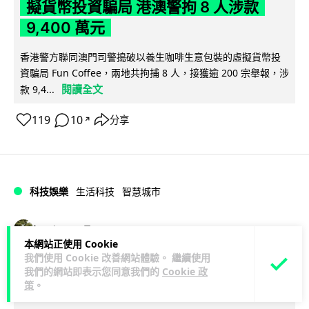
擬貨幣投資騙局 港澳警拘 8 人涉款
9,400 萬元
香港警方聯同澳門司警搗破以養生咖啡生意包裝的虛擬貨幣投
資騙局 Fun Coffee，兩地共拘捕 8 人，接獲逾 200 宗舉報，涉
閱讀全文
款 9,4...
119
10
分享
↗
科技娛樂
生活科技
智慧城市
Lawton
1 日
本網站正使用 Cookie
我們使用 Cookie 改善網站體驗。 繼續使用
網約車條例生效 有司機暫時停工避風頭
我們的網站即表示您同意我們的
Cookie 政
的士業界籲白牌 "改邪歸正"
策
。