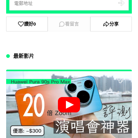
讚好
0
看留言
分享
最新影片