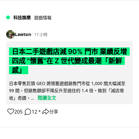
科技娛樂
遊戲情報
Lawton
17 小時
日本二手遊戲店減 90% 門市 業績反增
四成 "懷舊"在 Z 世代變成最潮「新鮮
感」
日本零售巨頭 GEO 將懷舊遊戲銷售門市從 1,000 間大幅減至
99 間，但銷售額卻不降反升至過往的 1.4 倍。做到「減店增
閱讀全文
收」奇蹟，...
205
12
分享
↗