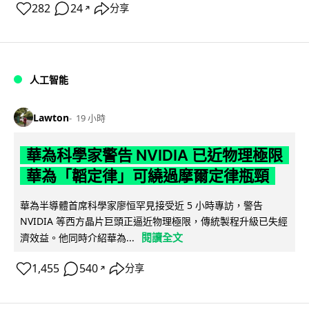
282
24
分享
↗
人工智能
Lawton
19 小時
華為科學家警告 NVIDIA 已近物理極限
華為「韜定律」可繞過摩爾定律瓶頸
華為半導體首席科學家廖恒罕見接受近 5 小時專訪，警告
NVIDIA 等西方晶片巨頭正逼近物理極限，傳統製程升級已失經
閱讀全文
濟效益。他同時介紹華為...
1,455
540
分享
↗