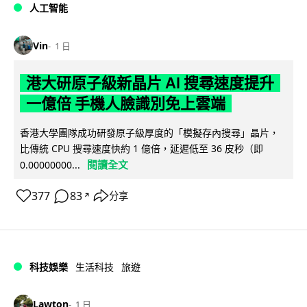
人工智能
Vin
1 日
港大研原子級新晶片 AI 搜尋速度提升
一億倍 手機人臉識別免上雲端
香港大學團隊成功研發原子級厚度的「模擬存內搜尋」晶片，
比傳統 CPU 搜尋速度快約 1 億倍，延遲低至 36 皮秒（即
閱讀全文
0.00000000...
377
83
分享
↗
科技娛樂
生活科技
旅遊
Lawton
1 日