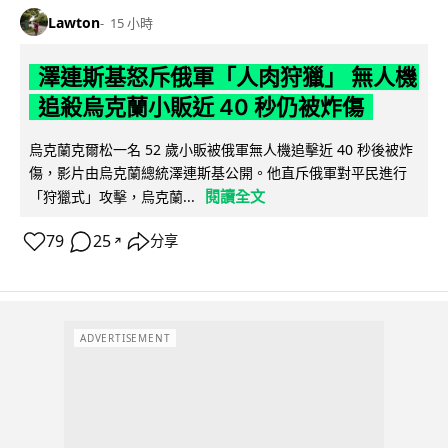
Lawton
15 小時
澤連斯基怒斥俄軍「人肉狩獵」 無人機
追殺烏克蘭小販近 40 秒仍被炸傷
烏克蘭克爾松一名 52 歲小販被俄軍無人機追擊近 40 秒後被炸
傷，影片由烏克蘭總統澤連斯基公開。他直斥俄軍對平民進行
閱讀全文
「狩獵式」攻擊，烏克蘭...
79
25
分享
↗
ADVERTISEMENT