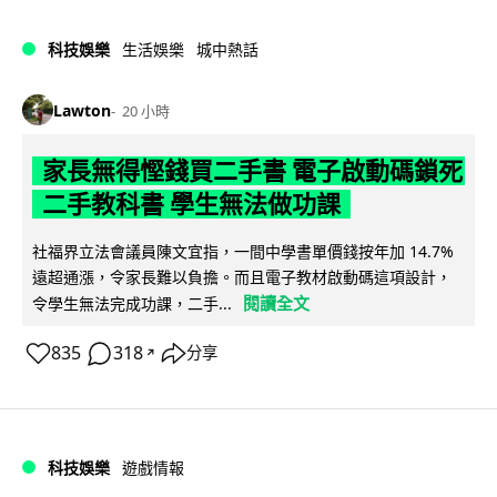
科技娛樂
生活娛樂
城中熱話
Lawton
20 小時
家長無得慳錢買二手書 電子啟動碼鎖死
二手教科書 學生無法做功課
社福界立法會議員陳文宜指，一間中學書單價錢按年加 14.7%
遠超通漲，令家長難以負擔。而且電子教材啟動碼這項設計，
閱讀全文
令學生無法完成功課，二手...
835
318
分享
↗
科技娛樂
遊戲情報