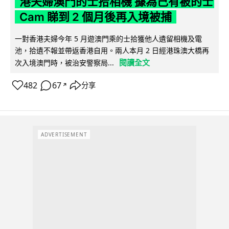
港夫婦澳門的士拾相機 據為己有被的士
Cam 睇到 2 個月後再入境被捕
一對香港夫婦今年 5 月遊澳門乘的士拾獲他人遺留相機及電
池，拾遺不報並帶返香港自用。兩人本月 2 日經港珠澳大橋再
閱讀全文
次入境澳門時，被治安警察局...
482
67
分享
↗
ADVERTISEMENT