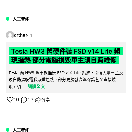
人工智能
arthur
1 日
Tesla HW3 舊硬件裝 FSD v14 Lite 頻
現過熱 部分電腦損毀車主須自費維修
Tesla 向 HW3 舊車款推送 FSD v14 Lite 系統，引發大量車主反
映自動駕駛電腦嚴重過熱，部分更觸發高溫保護甚至直接燒
閱讀全文
毀，須...
10
1
分享
↗
人工智能