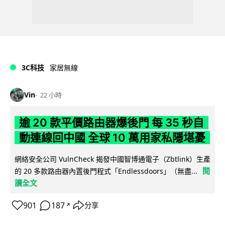
3C科技
家居無線
Vin
22 小時
逾 20 款平價路由器爆後門 每 35 秒自
動連線回中國 全球 10 萬用家私隱堪憂
網絡安全公司 VulnCheck 揭發中國智博通電子（Zbtlink）生產
閱
的 20 多款路由器內置後門程式「Endlessdoors」（無盡...
讀全文
901
187
分享
↗