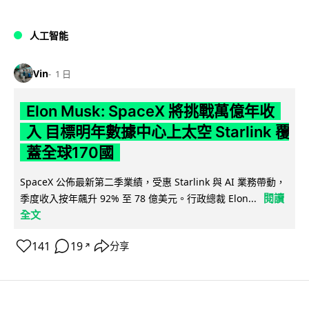
人工智能
Vin
1 日
Elon Musk: SpaceX 將挑戰萬億年收
入 目標明年數據中心上太空 Starlink 覆
蓋全球170國
SpaceX 公佈最新第二季業績，受惠 Starlink 與 AI 業務帶動，
閱讀
季度收入按年飆升 92% 至 78 億美元。行政總裁 Elon...
全文
141
19
分享
↗