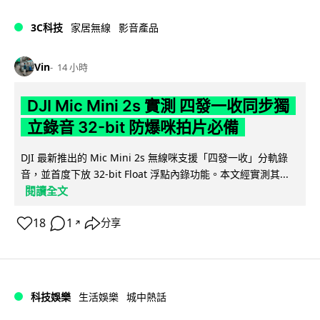
3C科技
家居無線
影音產品
Vin
14 小時
DJI Mic Mini 2s 實測 四發一收同步獨
立錄音 32-bit 防爆咪拍片必備
DJI 最新推出的 Mic Mini 2s 無線咪支援「四發一收」分軌錄
音，並首度下放 32-bit Float 浮點內錄功能。本文經實測其...
閱讀全文
18
1
分享
↗
科技娛樂
生活娛樂
城中熱話