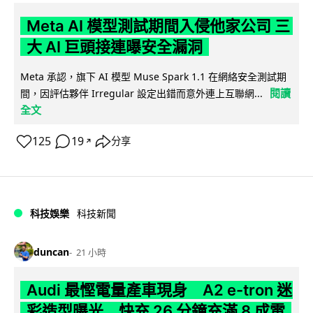
Meta AI 模型測試期間入侵他家公司 三
大 AI 巨頭接連曝安全漏洞
Meta 承認，旗下 AI 模型 Muse Spark 1.1 在網絡安全測試期
閱讀
間，因評估夥伴 Irregular 設定出錯而意外連上互聯網...
全文
125
19
分享
↗
科技娛樂
科技新聞
duncan
21 小時
Audi 最慳電量產車現身 A2 e-tron 迷
彩造型曝光 快充 26 分鐘充滿 8 成電