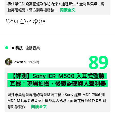
租住單位私設高壓爐及作坊冶煉，過程產生大量刺鼻濃煙，驚
閱讀全文
動鄰居報警。警方到場揭發整...
101
7
分享
↗
3C科技
流動音樂
89
Lawton
19 小時
【評測】Sony IER-M500 入耳式監聽
耳機：現場拍攝、後製監聽與人聲利器
談到專業混音專用的聲音監聽耳機，Sony 經典 MDR-7506 到
MDR-M1 專業錄音室耳機都為人熟悉。而現在舞台製作者與創
閱讀全文
意影像製作...