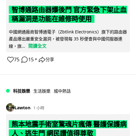
智博通路由器爆後門 官方緊急下架止血
稱漏洞是功能在維修時使用
中國網通廠商智博通電子（Zbtlink Electronics）旗下的路由器
產品爆出嚴重安全漏洞，被發現每 35 秒便會與中國伺服器連
閱讀全文
線，旗...
75
15
分享
↗
科技娛樂
生活娛樂
城中熱話
Lawton
1 小時
熊本地震手術室驚魂片瘋傳 醫護保護病
人、逃生門 網民讚值得尊敬