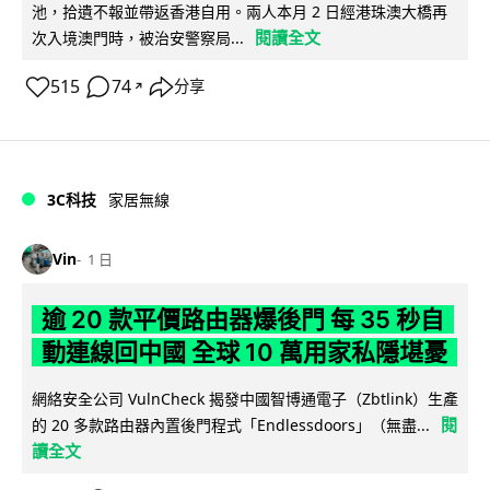
池，拾遺不報並帶返香港自用。兩人本月 2 日經港珠澳大橋再
閱讀全文
次入境澳門時，被治安警察局...
515
74
分享
↗
3C科技
家居無線
Vin
1 日
逾 20 款平價路由器爆後門 每 35 秒自
動連線回中國 全球 10 萬用家私隱堪憂
網絡安全公司 VulnCheck 揭發中國智博通電子（Zbtlink）生產
閱
的 20 多款路由器內置後門程式「Endlessdoors」（無盡...
讀全文