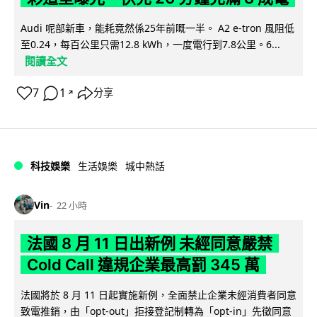
Audi 呢部新車，能耗竟然係25年前嘅一半。 A2 e-tron 風阻低
至0.24，每百公里只需12.8 kWh，一度電行到7.8公里。6...
閱讀全文
7
1
分享
↗
科技娛樂
生活娛樂
城中熱話
Vin
22 小時
法國 8 月 11 日出新例 未經同意嚴禁
Cold Call 違規企業最高罰 345 萬
法國將於 8 月 11 日起實施新例，全面禁止企業未經消費者同意
致電推銷，由「opt-out」拒接登記制轉為「opt-in」先徵同意