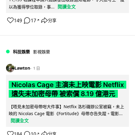
閱讀全文
以為獲得學位取錄，事...
149
17
分享
↗
科技娛樂
影視娛樂
Lawton
1 日
Nicolas Cage 主演未上映電影 Netflix
遺失未加密母帶 被索償 8.19 億港元
【唔見未加密母帶咁大件事】Netflix 洛杉磯辦公室被竊，未上
映的 Nicolas Cage 電影《Fortitude》母帶亦告失蹤。電影...
閱讀全文
184
10
分享
↗