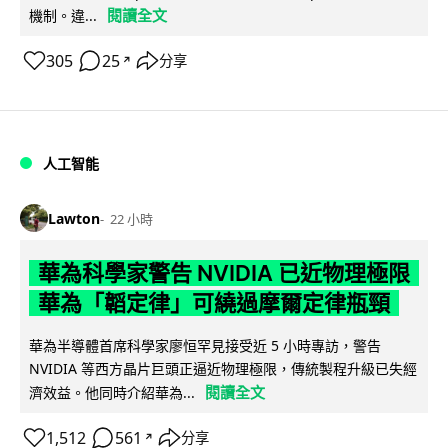
閱讀全文
機制。違...
305
25
分享
↗
人工智能
Lawton
22 小時
華為科學家警告 NVIDIA 已近物理極限
華為「韜定律」可繞過摩爾定律瓶頸
華為半導體首席科學家廖恒罕見接受近 5 小時專訪，警告
NVIDIA 等西方晶片巨頭正逼近物理極限，傳統製程升級已失經
閱讀全文
濟效益。他同時介紹華為...
1,512
561
分享
↗