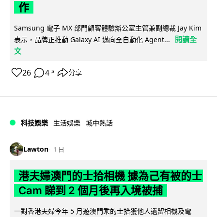
作
Samsung 電子 MX 部門顧客體驗辦公室主管兼副總裁 Jay Kim
閱讀全
表示，品牌正推動 Galaxy AI 邁向全自動化 Agent...
文
26
4
分享
↗
科技娛樂
生活娛樂
城中熱話
Lawton
1 日
港夫婦澳門的士拾相機 據為己有被的士
Cam 睇到 2 個月後再入境被捕
一對香港夫婦今年 5 月遊澳門乘的士拾獲他人遺留相機及電