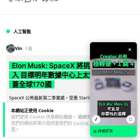
人工智能
Vin
×
1 日
Elon Musk: SpaceX 將挑戰萬億年收
入 目標明年數據中心上太空 Starlink 覆
蓋全球170國
SpaceX 公佈最新第二季業績，受惠 Starlink 與 AI 業務帶動，
閱讀
季度收入按年飆升 92% 至 78 億美元。行政總裁 Elon...
本網站正使用 Cookie
全文
我們使用 Cookie 改善網站體驗。 繼續使用
🎵
⛶
我們的網站即表示您同意我們的
Cookie 政
142
19
分享
↗
策
。
📖 詳細評測
→