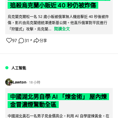
追殺烏克蘭小販近 40 秒仍被炸傷
烏克蘭克爾松一名 52 歲小販被俄軍無人機追擊近 40 秒後被炸
傷，影片由烏克蘭總統澤連斯基公開。他直斥俄軍對平民進行
閱讀全文
「狩獵式」攻擊，烏克蘭...
97
31
分享
↗
人工智能
Lawton
18 小時
中國湖北男自學 AI 「煉金術」 屋內煉
金冒濃煙驚動全區
中國湖北黃石一名男子見金價高企，利用 AI 自學提煉黃金，在