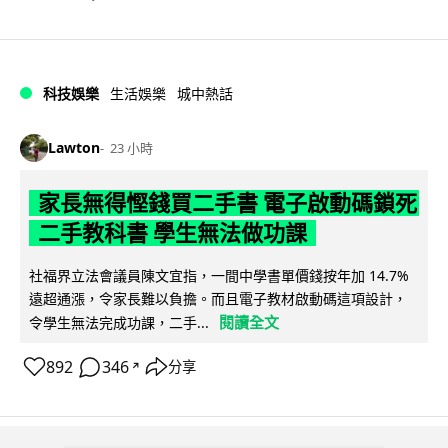
科技娛樂
生活娛樂
城中熱話
Lawton
23 小時
家長無得慳錢買二手書 電子啟動碼鎖死
二手教科書 學生無法做功課
社福界立法會議員陳文宜指，一間中學書單價錢按年加 14.7%
遠超通漲，令家長難以負擔。而且電子教材啟動碼這項設計，
閱讀全文
令學生無法完成功課，二手...
892
346
分享
↗