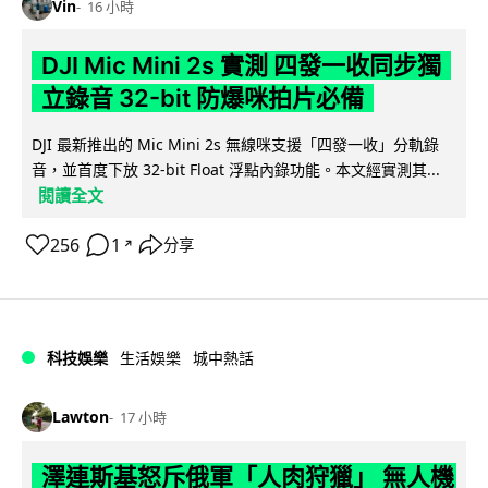
Vin
16 小時
DJI Mic Mini 2s 實測 四發一收同步獨
立錄音 32-bit 防爆咪拍片必備
DJI 最新推出的 Mic Mini 2s 無線咪支援「四發一收」分軌錄
音，並首度下放 32-bit Float 浮點內錄功能。本文經實測其...
閱讀全文
256
1
分享
↗
科技娛樂
生活娛樂
城中熱話
Lawton
17 小時
澤連斯基怒斥俄軍「人肉狩獵」 無人機