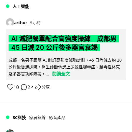
人工智能
arthur
5 小時
AI 減肥餐單配合高強度操練 成都男
45 日減 20 公斤後多器官衰竭
成都一名男子跟隨 AI 制訂高強度減脂計劃，45 日內減去約 20
公斤後昏迷送院。醫生診斷他患上尿源性膿毒症、膿毒性休克
閱讀全文
及多器官功能障礙。...
10
2
分享
↗
3C科技
家居無線
影音產品