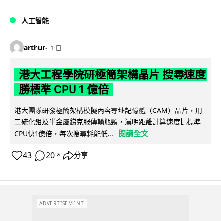
人工智能
arthur
1 日
港大工程學院研極簡架構晶片 搜尋速度
勝標準 CPU 1 億倍
港大團隊研發極簡架構模擬內容尋址記憶體（CAM）晶片，用
二硫化鉬及半金屬銻克服傳輸瓶頸，漢明距離計算速度比標準
閱讀全文
CPU快1億倍，每次搜尋耗能低...
43
20
分享
↗
ADVERTISEMENT