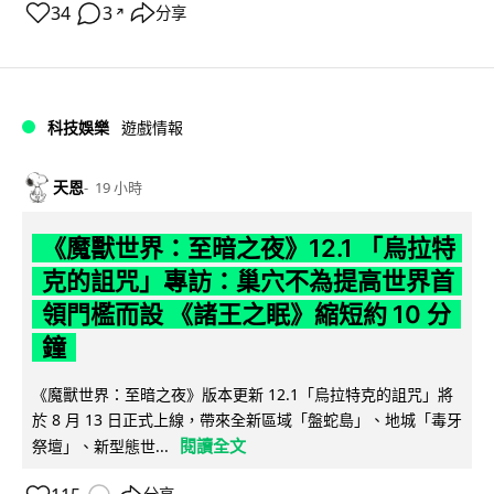
34
3
分享
↗
科技娛樂
遊戲情報
天恩
19 小時
《魔獸世界：至暗之夜》12.1 「烏拉特
克的詛咒」專訪：巢穴不為提高世界首
領門檻而設 《諸王之眠》縮短約 10 分
鐘
《魔獸世界：至暗之夜》版本更新 12.1「烏拉特克的詛咒」將
於 8 月 13 日正式上線，帶來全新區域「盤蛇島」、地城「毒牙
閱讀全文
祭壇」、新型態世...