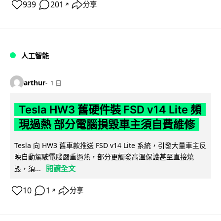
939
201
分享
↗
人工智能
arthur
1 日
Tesla HW3 舊硬件裝 FSD v14 Lite 頻
現過熱 部分電腦損毀車主須自費維修
Tesla 向 HW3 舊車款推送 FSD v14 Lite 系統，引發大量車主反
映自動駕駛電腦嚴重過熱，部分更觸發高溫保護甚至直接燒
閱讀全文
毀，須...
10
1
分享
↗