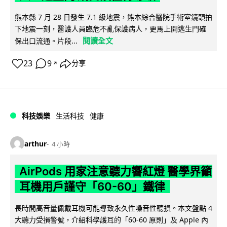
熊本縣 7 月 28 日發生 7.1 級地震，熊本綜合醫院手術室鏡頭拍
下地震一刻，醫護人員臨危不亂保護病人，更馬上開逃生門確
閱讀全文
保出口流通。片段...
23
9
分享
↗
科技娛樂
生活科技
健康
arthur
4 小時
AirPods 用家注意聽力響紅燈 醫學界籲
耳機用戶謹守「60-60」鐵律
長時間高音量佩戴耳機可能導致永久性噪音性聽損。本文盤點 4
大聽力受損警號，介紹科學護耳的「60-60 原則」及 Apple 內