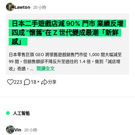
Lawton
20 小時
日本二手遊戲店減 90% 門市 業績反增
四成 "懷舊"在 Z 世代變成最潮「新鮮
感」
日本零售巨頭 GEO 將懷舊遊戲銷售門市從 1,000 間大幅減至
99 間，但銷售額卻不降反升至過往的 1.4 倍。做到「減店增
閱讀全文
收」奇蹟，...
223
18
分享
↗
人工智能
Vin
20 小時