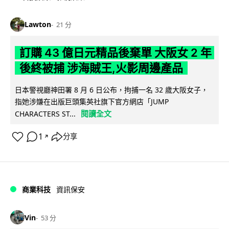
Lawton
21 分
訂購 43 億日元精品後棄單 大阪女 2 年
後終被捕 涉海賊王,火影周邊產品
日本警視廳神田署 8 月 6 日公布，拘捕一名 32 歲大阪女子，
指她涉嫌在出版巨頭集英社旗下官方網店「JUMP
閱讀全文
CHARACTERS ST...
1
分享
↗
商業科技
資訊保安
Vin
53 分