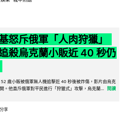
基怒斥俄軍「人肉狩獵」
追殺烏克蘭小販近 40 秒仍
52 歲小販被俄軍無人機追擊近 40 秒後被炸傷，影片由烏克
開。他直斥俄軍對平民進行「狩獵式」攻擊，烏克蘭...
閱讀
分享