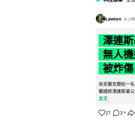
Lawton
8 小時
澤連斯
無人機
被炸傷
烏克蘭克爾松一名 
蘭總統澤連斯基公
全文
21
3
↗