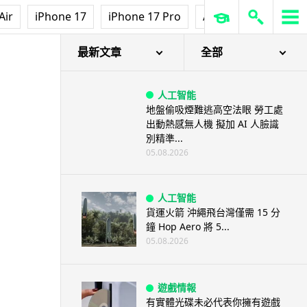
Air
iPhone 17
iPhone 17 Pro
AirPods Pro 3
Ap
最新文章
全部
人工智能
地盤偷吸煙難逃高空法眼 勞工處
出動熱感無人機 擬加 AI 人臉識
別精準...
05.08.2026
人工智能
貨運火箭 沖繩飛台灣僅需 15 分
鐘 Hop Aero 將 5...
05.08.2026
遊戲情報
有實體光碟未必代表你擁有遊戲