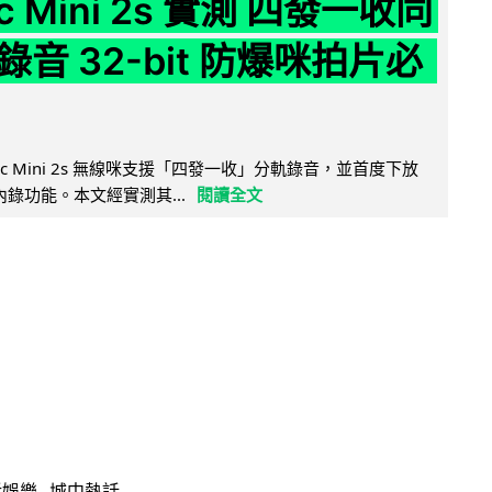
ic Mini 2s 實測 四發一收同
音 32-bit 防爆咪拍片必
Mic Mini 2s 無線咪支援「四發一收」分軌錄音，並首度下放
 浮點內錄功能。本文經實測其...
閱讀全文
活娛樂
城中熱話