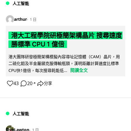
人工智能
arthur
1 日
港大工程學院研極簡架構晶片 搜尋速度
勝標準 CPU 1 億倍
港大團隊研發極簡架構模擬內容尋址記憶體（CAM）晶片，用
二硫化鉬及半金屬銻克服傳輸瓶頸，漢明距離計算速度比標準
閱讀全文
CPU快1億倍，每次搜尋耗能低...
43
20
分享
↗
人工智能
Lawton
1 日