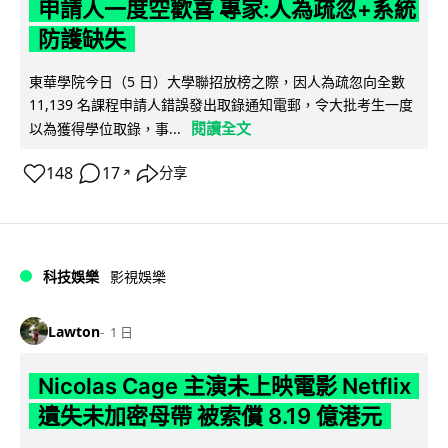
申請人一度空歡喜 專家:人為疏忽+系統
防護缺失
東華學院今日（5 日）大學聯招放榜之際，因人為疏忽向全數
11,139 名課程申請人錯誤發出取錄通知電郵，令大批考生一度
閱讀全文
以為獲得學位取錄，事...
148
17
分享
↗
科技娛樂
影視娛樂
Lawton
1 日
Nicolas Cage 主演未上映電影 Netflix
遺失未加密母帶 被索償 8.19 億港元