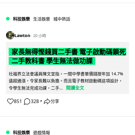
科技娛樂
生活娛樂
城中熱話
Lawton
20 小時
家長無得慳錢買二手書 電子啟動碼鎖死
二手教科書 學生無法做功課
社福界立法會議員陳文宜指，一間中學書單價錢按年加 14.7%
遠超通漲，令家長難以負擔。而且電子教材啟動碼這項設計，
閱讀全文
令學生無法完成功課，二手...
851
328
分享
↗
科技娛樂
遊戲情報