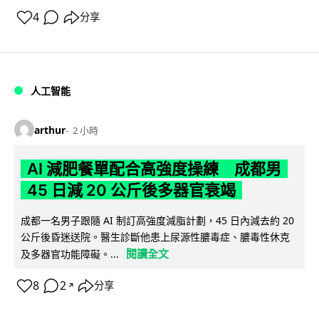
4
分享
人工智能
arthur
2 小時
AI 減肥餐單配合高強度操練 成都男
45 日減 20 公斤後多器官衰竭
成都一名男子跟隨 AI 制訂高強度減脂計劃，45 日內減去約 20
公斤後昏迷送院。醫生診斷他患上尿源性膿毒症、膿毒性休克
閱讀全文
及多器官功能障礙。...
8
2
分享
↗