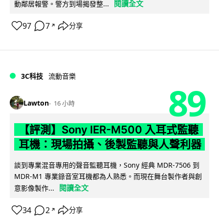
閱讀全文
動鄰居報警。警方到場揭發整...
97
7
分享
↗
3C科技
流動音樂
89
Lawton
16 小時
【評測】Sony IER-M500 入耳式監聽
耳機：現場拍攝、後製監聽與人聲利器
談到專業混音專用的聲音監聽耳機，Sony 經典 MDR-7506 到
MDR-M1 專業錄音室耳機都為人熟悉。而現在舞台製作者與創
閱讀全文
意影像製作...
34
2
分享
↗