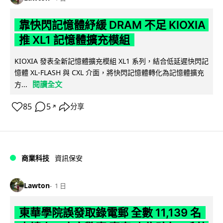
靠快閃記憶體紓緩 DRAM 不足 KIOXIA
推 XL1 記憶體擴充模組
KIOXIA 發表全新記憶體擴充模組 XL1 系列，結合低延遲快閃記
憶體 XL-FLASH 與 CXL 介面，將快閃記憶體轉化為記憶體擴充
閱讀全文
方...
85
5
分享
↗
商業科技
資訊保安
Lawton
1 日
東華學院誤發取錄電郵 全數 11,139 名