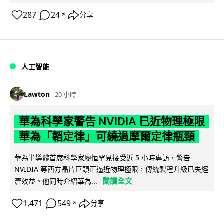
287
24
分享
↗
人工智能
Lawton
20 小時
華為科學家警告 NVIDIA 已近物理極限
華為「韜定律」可繞過摩爾定律瓶頸
華為半導體首席科學家廖恒罕見接受近 5 小時專訪，警告
NVIDIA 等西方晶片巨頭正逼近物理極限，傳統製程升級已失經
閱讀全文
濟效益。他同時介紹華為...
1,471
549
分享
↗