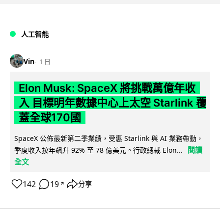
人工智能
Vin
1 日
Elon Musk: SpaceX 將挑戰萬億年收
入 目標明年數據中心上太空 Starlink 覆
蓋全球170國
SpaceX 公佈最新第二季業績，受惠 Starlink 與 AI 業務帶動，
閱讀
季度收入按年飆升 92% 至 78 億美元。行政總裁 Elon...
全文
142
19
分享
↗