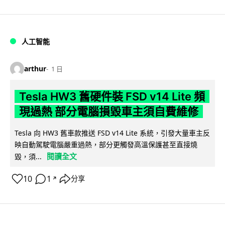
人工智能
arthur
1 日
Tesla HW3 舊硬件裝 FSD v14 Lite 頻
現過熱 部分電腦損毀車主須自費維修
Tesla 向 HW3 舊車款推送 FSD v14 Lite 系統，引發大量車主反
映自動駕駛電腦嚴重過熱，部分更觸發高溫保護甚至直接燒
閱讀全文
毀，須...
10
1
分享
↗