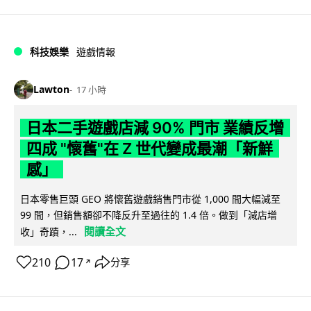
科技娛樂
遊戲情報
Lawton
17 小時
日本二手遊戲店減 90% 門市 業績反增
四成 "懷舊"在 Z 世代變成最潮「新鮮
感」
日本零售巨頭 GEO 將懷舊遊戲銷售門市從 1,000 間大幅減至
99 間，但銷售額卻不降反升至過往的 1.4 倍。做到「減店增
閱讀全文
收」奇蹟，...
210
17
分享
↗