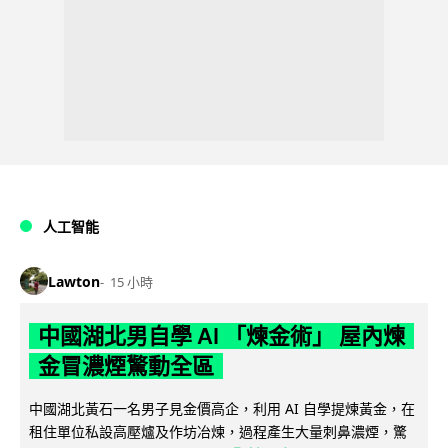
人工智能
Lawton
15 小時
中國湖北男自學 AI 「煉金術」 屋內煉
金冒濃煙驚動全區
中國湖北黃石一名男子見金價高企，利用 AI 自學提煉黃金，在
租住單位私設高壓爐及作坊冶煉，過程產生大量刺鼻濃煙，驚