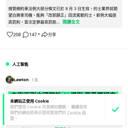
規管網約車法例大部分條文已於 8 月 3 日生效，的士業界就期
望白牌車司機，能夠「改邪歸正」回流駕駛的士。新例大幅提
閱讀全文
高罰則，首次定罪最高罰款...
208
147
分享
↗
人工智能
Lawton
1 日
白宮拒測中國開放 AI 模型 業界質疑安
本網站正使用 Cookie
全框架選擇性執行
我們使用 Cookie 改善網站體驗。 繼續使用
我們的網站即表示您同意我們的
Cookie 政
彭博社報道，白宮通知美國頂尖 AI 公司，中國開發的開放權重
策
。
模型將不納入特朗普政府新 AI 安全框架的測試範圍。美國業界