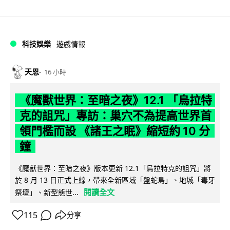
科技娛樂
遊戲情報
天恩
16 小時
《魔獸世界：至暗之夜》12.1 「烏拉特
克的詛咒」專訪：巢穴不為提高世界首
領門檻而設 《諸王之眠》縮短約 10 分
鐘
《魔獸世界：至暗之夜》版本更新 12.1「烏拉特克的詛咒」將
於 8 月 13 日正式上線，帶來全新區域「盤蛇島」、地城「毒牙
閱讀全文
祭壇」、新型態世...
115
分享