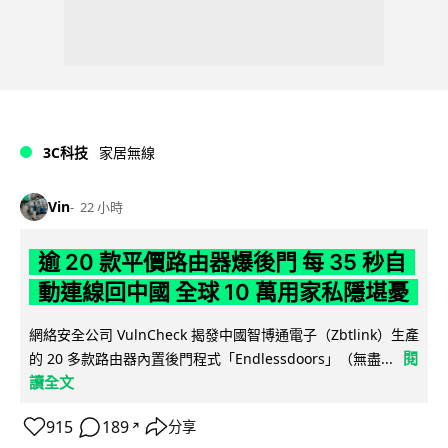
3C科技
家居無線
Vin
22 小時
逾 20 款平價路由器爆後門 每 35 秒自
動連線回中國 全球 10 萬用家私隱堪憂
網絡安全公司 VulnCheck 揭發中國智博通電子（Zbtlink）生產
閱
的 20 多款路由器內置後門程式「Endlessdoors」（無盡...
讀全文
915
189
分享
↗