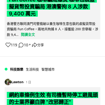
擬貨幣投資騙局 港澳警拘 8 人涉款
9,400 萬元
香港警方聯同澳門司警搗破以養生咖啡生意包裝的虛擬貨幣投
資騙局 Fun Coffee，兩地共拘捕 8 人，接獲逾 200 宗舉報，涉
閱讀全文
款 9,4...
119
10
分享
↗
科技娛樂
生活科技
智慧城市
Lawton
1 日
網約車條例生效 有司機暫時停工避風頭
的士業界籲白牌 "改邪歸正"