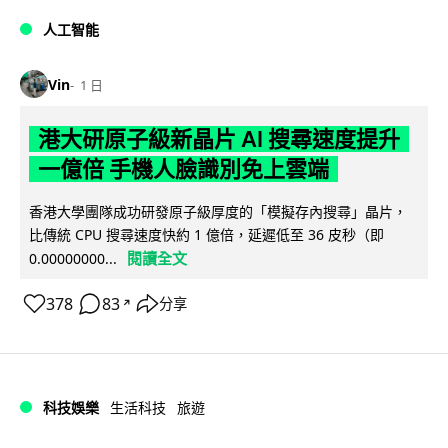
人工智能
Vin
1 日
港大研原子級新晶片 AI 搜尋速度提升
一億倍 手機人臉識別免上雲端
香港大學團隊成功研發原子級厚度的「模擬存內搜尋」晶片，
比傳統 CPU 搜尋速度快約 1 億倍，延遲低至 36 皮秒（即
閱讀全文
0.00000000...
378
83
分享
↗
科技娛樂
生活科技
旅遊