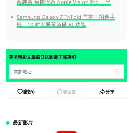
戴裝置 售價僅為 Apple Vision Pro 一半
Samsung Galaxy Z TriFold 首推三摺疊手
機 10 吋大屏幕兼備 AI 功能
📮
更多精彩文章每日送到電子郵箱
讚好
0
看留言
分享
最新影片