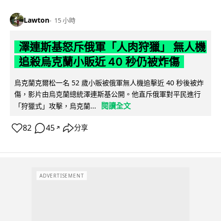
Lawton
15 小時
澤連斯基怒斥俄軍「人肉狩獵」 無人機
追殺烏克蘭小販近 40 秒仍被炸傷
烏克蘭克爾松一名 52 歲小販被俄軍無人機追擊近 40 秒後被炸
傷，影片由烏克蘭總統澤連斯基公開。他直斥俄軍對平民進行
閱讀全文
「狩獵式」攻擊，烏克蘭...
82
45
分享
↗
ADVERTISEMENT