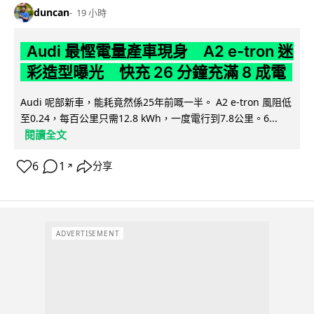
duncan
19 小時
Audi 最慳電量產車現身 A2 e-tron 迷
彩造型曝光 快充 26 分鐘充滿 8 成電
Audi 呢部新車，能耗竟然係25年前嘅一半。 A2 e-tron 風阻低
至0.24，每百公里只需12.8 kWh，一度電行到7.8公里。6...
閱讀全文
6
1
分享
↗
ADVERTISEMENT