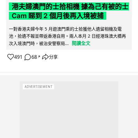
港夫婦澳門的士拾相機 據為己有被的士
Cam 睇到 2 個月後再入境被捕
一對香港夫婦今年 5 月遊澳門乘的士拾獲他人遺留相機及電
池，拾遺不報並帶返香港自用。兩人本月 2 日經港珠澳大橋再
閱讀全文
次入境澳門時，被治安警察局...
491
68
分享
↗
ADVERTISEMENT