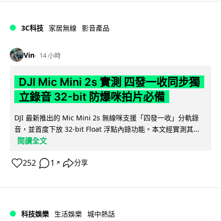
3C科技
家居無線
影音產品
Vin
14 小時
DJI Mic Mini 2s 實測 四發一收同步獨
立錄音 32-bit 防爆咪拍片必備
DJI 最新推出的 Mic Mini 2s 無線咪支援「四發一收」分軌錄
音，並首度下放 32-bit Float 浮點內錄功能。本文經實測其...
閱讀全文
252
1
分享
↗
科技娛樂
生活娛樂
城中熱話