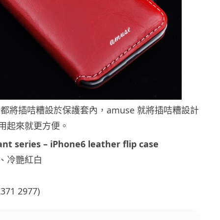
都將插咭糟設於保護套內，amuse 就將插咭糟設計
用起來就更方便。
 series – iPhone6 leather flip case
、冷艷紅白
71 2977)