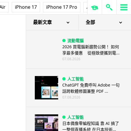
Air
iPhone 17
iPhone 17 Pro
AirPods Pro 3
Ap
最新文章
全部
流動電腦
2026 買電腦新趨勢公開！ 如何
享最多優惠 從極致便攜到電...
07.08.2026
人工智能
ChatGPT 免費呼叫 Adobe 一句
話跨軟體修圖兼整 PDF ...
07.08.2026
人工智能
日本偶像零編程知識 靠 AI 搞了
一整個直播系統 在日本技術...