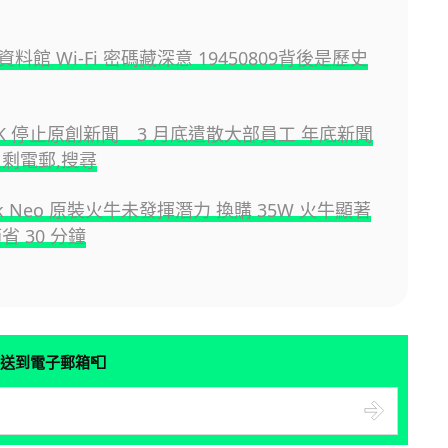
料館 Wi-Fi 密碼藏深意 19450809背後是歷史
 HK 停止原創新聞 3 月底遣散大部員工 年底新聞
只剩電郵,搜尋
ok Neo 原裝火牛未發揮潛力 換購 35W 火牛顯著
省 30 分鐘
📮
送到電子郵箱