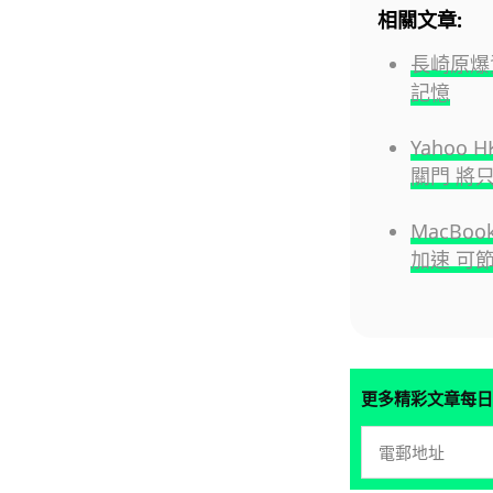
相關文章:
長崎原爆資
記憶
Yahoo
關門 將
MacBo
加速 可節
更多精彩文章每日