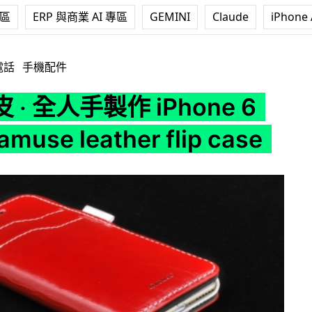
專區
ERP 與商業 AI 專區
GEMINI
Claude
iPhone 
Phone 6 case - amuse leather flip case
電話
手機配件
‧ 全人手製作 iPhone 6
amuse leather flip case