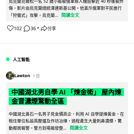
烏克蘭克爾松一名 52 歲小販被俄軍無人機追擊近 40 秒後被炸
傷，影片由烏克蘭總統澤連斯基公開。他直斥俄軍對平民進行
閱讀全文
「狩獵式」攻擊，烏克蘭...
102
36
分享
↗
人工智能
Lawton
1 日
中國湖北男自學 AI 「煉金術」 屋內煉
金冒濃煙驚動全區
中國湖北黃石一名男子見金價高企，利用 AI 自學提煉黃金，在
租住單位私設高壓爐及作坊冶煉，過程產生大量刺鼻濃煙，驚
閱讀全文
動鄰居報警。警方到場揭發整...