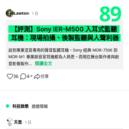
89
Lawton
1 日
【評測】Sony IER-M500 入耳式監聽
耳機：現場拍攝、後製監聽與人聲利器
談到專業混音專用的聲音監聽耳機，Sony 經典 MDR-7506 到
MDR-M1 專業錄音室耳機都為人熟悉。而現在舞台製作者與創
閱讀全文
意影像製作...
36
4
分享
↗
科技娛樂
遊戲情報
天恩
1 日