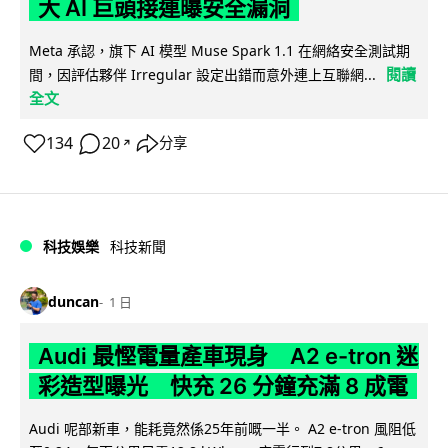
大 AI 巨頭接連曝安全漏洞
Meta 承認，旗下 AI 模型 Muse Spark 1.1 在網絡安全測試期
閱讀
間，因評估夥伴 Irregular 設定出錯而意外連上互聯網...
全文
134
20
分享
↗
科技娛樂
科技新聞
duncan
1 日
Audi 最慳電量產車現身 A2 e-tron 迷
彩造型曝光 快充 26 分鐘充滿 8 成電
Audi 呢部新車，能耗竟然係25年前嘅一半。 A2 e-tron 風阻低