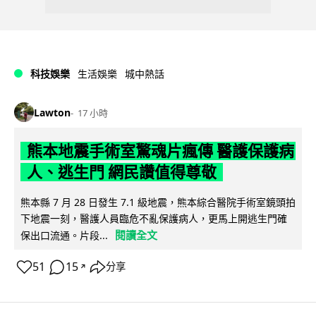
科技娛樂
生活娛樂
城中熱話
Lawton
17 小時
熊本地震手術室驚魂片瘋傳 醫護保護病
人、逃生門 網民讚值得尊敬
熊本縣 7 月 28 日發生 7.1 級地震，熊本綜合醫院手術室鏡頭拍
下地震一刻，醫護人員臨危不亂保護病人，更馬上開逃生門確
閱讀全文
保出口流通。片段...
51
15
分享
↗