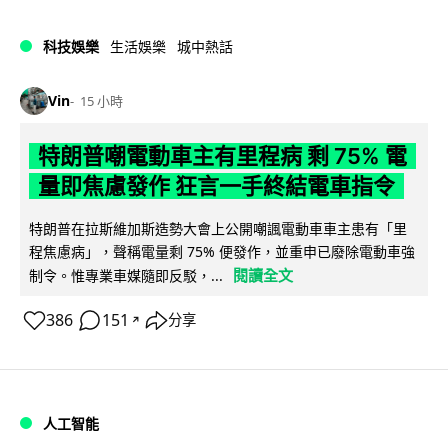
科技娛樂
生活娛樂
城中熱話
Vin
15 小時
特朗普嘲電動車主有里程病 剩 75% 電
量即焦慮發作 狂言一手終結電車指令
特朗普在拉斯維加斯造勢大會上公開嘲諷電動車車主患有「里
程焦慮病」，聲稱電量剩 75% 便發作，並重申已廢除電動車強
閱讀全文
制令。惟專業車媒隨即反駁，...
386
151
分享
↗
人工智能