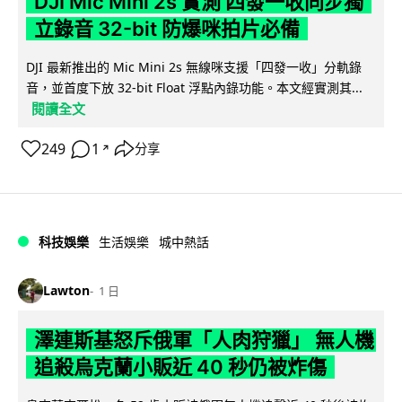
DJI Mic Mini 2s 實測 四發一收同步獨
立錄音 32-bit 防爆咪拍片必備
DJI 最新推出的 Mic Mini 2s 無線咪支援「四發一收」分軌錄
音，並首度下放 32-bit Float 浮點內錄功能。本文經實測其...
閱讀全文
249
1
分享
↗
科技娛樂
生活娛樂
城中熱話
Lawton
1 日
澤連斯基怒斥俄軍「人肉狩獵」 無人機
追殺烏克蘭小販近 40 秒仍被炸傷