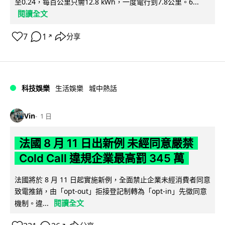
至0.24，每百公里只需12.8 kWh，一度電行到7.8公里。6...
閱讀全文
7
1
分享
↗
科技娛樂
生活娛樂
城中熱話
Vin
1 日
法國 8 月 11 日出新例 未經同意嚴禁
Cold Call 違規企業最高罰 345 萬
法國將於 8 月 11 日起實施新例，全面禁止企業未經消費者同意
致電推銷，由「opt-out」拒接登記制轉為「opt-in」先徵同意
閱讀全文
機制。違...