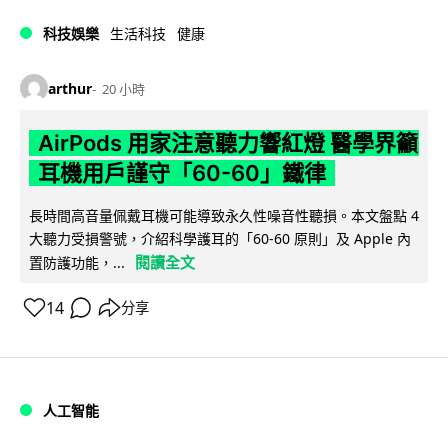
科技娛樂
生活科技
健康
arthur
20 小時
AirPods 用家注意聽力響紅燈 醫學界籲
耳機用戶謹守「60-60」鐵律
長時間高音量佩戴耳機可能導致永久性噪音性聽損。本文盤點 4
大聽力受損警號，介紹科學護耳的「60-60 原則」及 Apple 內
閱讀全文
置防護功能，...
14
分享
人工智能