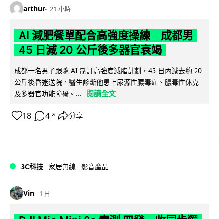
arthur
21 小時
AI 減肥餐單配合高強度操練 成都男
45 日減 20 公斤後多器官衰竭
成都一名男子跟隨 AI 制訂高強度減脂計劃，45 日內減去約 20
公斤後昏迷送院。醫生診斷他患上尿源性膿毒症、膿毒性休克
閱讀全文
及多器官功能障礙。...
18
4
分享
↗
3C科技
家居無線
影音產品
Vin
1 日