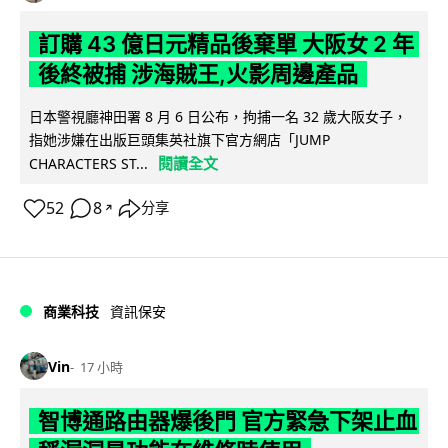
訂購 43 億日元精品後棄單 大阪女 2 年
後終被捕 涉海賊王,火影周邊產品
日本警視廳神田署 8 月 6 日公布，拘捕一名 32 歲大阪女子，
指她涉嫌在出版巨頭集英社旗下官方網店「JUMP
閱讀全文
CHARACTERS ST...
52
8
分享
↗
商業科技
資訊保安
Vin
17 小時
智博通路由器爆後門 官方緊急下架止血