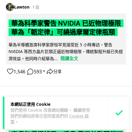
Lawton
1 日
華為科學家警告 NVIDIA 已近物理極限
華為「韜定律」可繞過摩爾定律瓶頸
華為半導體首席科學家廖恒罕見接受近 5 小時專訪，警告
NVIDIA 等西方晶片巨頭正逼近物理極限，傳統製程升級已失經
閱讀全文
濟效益。他同時介紹華為...
1,546
593
分享
↗
科技娛樂
生活娛樂
城中熱話
本網站正使用 Cookie
我們使用 Cookie 改善網站體驗。 繼續使用
我們的網站即表示您同意我們的
Cookie 政
Lawton
1 日
策
。