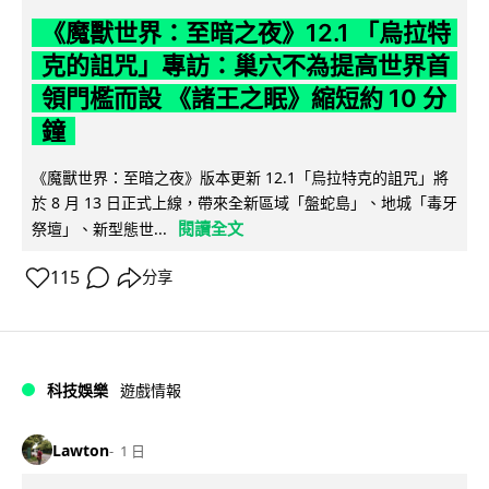
《魔獸世界：至暗之夜》12.1 「烏拉特
克的詛咒」專訪：巢穴不為提高世界首
領門檻而設 《諸王之眠》縮短約 10 分
鐘
《魔獸世界：至暗之夜》版本更新 12.1「烏拉特克的詛咒」將
於 8 月 13 日正式上線，帶來全新區域「盤蛇島」、地城「毒牙
閱讀全文
祭壇」、新型態世...
115
分享
科技娛樂
遊戲情報
Lawton
1 日