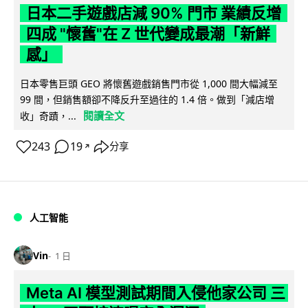
日本二手遊戲店減 90% 門市 業績反增
四成 "懷舊"在 Z 世代變成最潮「新鮮
感」
日本零售巨頭 GEO 將懷舊遊戲銷售門市從 1,000 間大幅減至
99 間，但銷售額卻不降反升至過往的 1.4 倍。做到「減店增
閱讀全文
收」奇蹟，...
243
19
分享
↗
人工智能
Vin
1 日
Meta AI 模型測試期間入侵他家公司 三