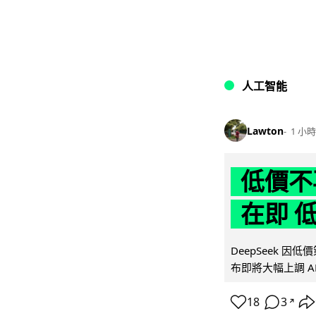
人工智能
Lawton
1 小時
低價不再
在即 
DeepSeek 
布即將大幅上調 A
18
3
↗