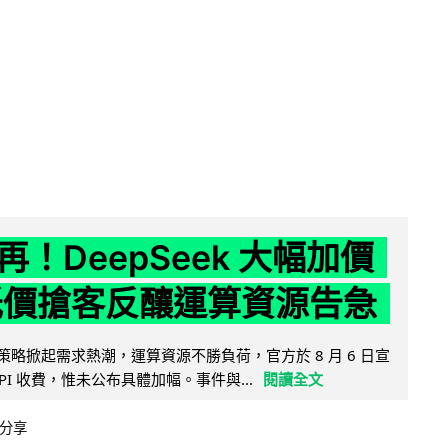
！DeepSeek 大幅加價
低價搶客反釀運算資源告急
因低價策略掀起需求熱潮，運算資源不勝負荷，官方於 8 月 6 日宣
PI 收費，惟未公布具體加幅。事件與...
閱讀全文
分享