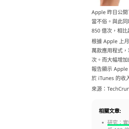
Apple 昨
當不俗。與此同時
850 億次，相比
根據 Apple 上
萬款應用程式，若
次。而大幅增加的
報告顯示 Appl
於 iTunes 
來源：TechCrun
相關文章:
研究：實