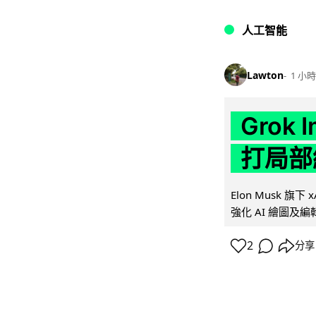
人工智能
Lawton
1 小時
Grok 
打局部
Elon Musk 旗下 x
強化 AI 繪圖及編輯.
2
分享