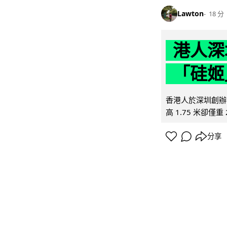
Lawton
18 分
港人深
「硅姬
香港人於深圳創辦初
高 1.75 米卻僅重 
分享