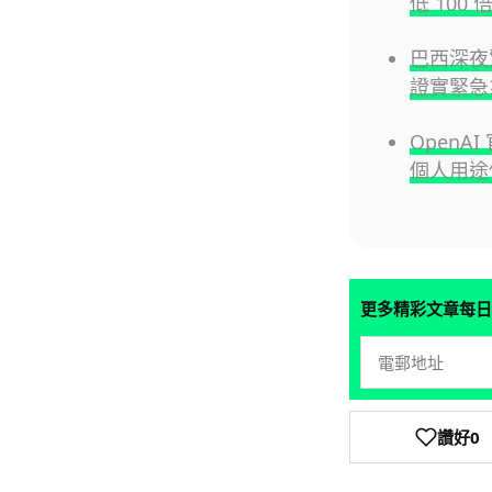
低 100 
巴西深夜
證實緊急
OpenA
個人用途
更多精彩文章每日
讚好
0