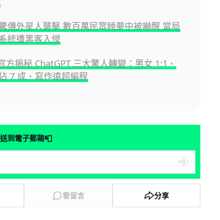
倍
驚傳外星人襲擊 數百萬民眾睡夢中被嚇醒 當局
系統遭黑客入侵
I 官方揭秘 ChatGPT 三大驚人轉變：男女 1:1、
佔 7 成、寫作遠超編程
📮
送到電子郵箱
看留言
分享