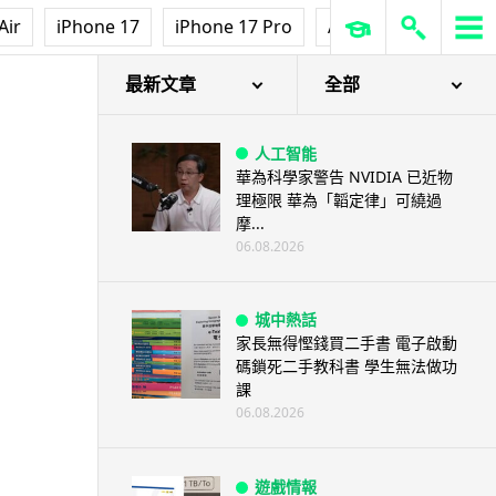
Air
iPhone 17
iPhone 17 Pro
AirPods Pro 3
Ap
最新文章
全部
人工智能
華為科學家警告 NVIDIA 已近物
理極限 華為「韜定律」可繞過
摩...
06.08.2026
城中熱話
家長無得慳錢買二手書 電子啟動
碼鎖死二手教科書 學生無法做功
課
06.08.2026
遊戲情報