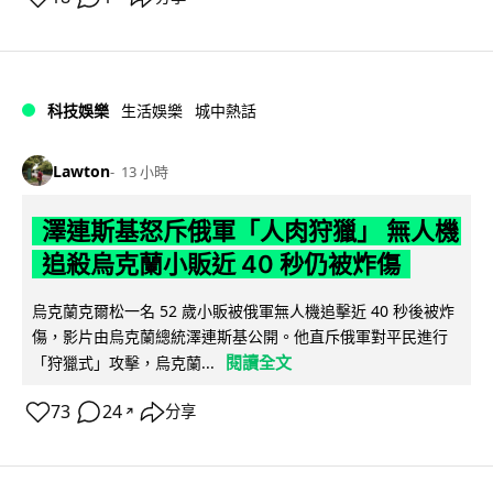
科技娛樂
生活娛樂
城中熱話
Lawton
13 小時
澤連斯基怒斥俄軍「人肉狩獵」 無人機
追殺烏克蘭小販近 40 秒仍被炸傷
烏克蘭克爾松一名 52 歲小販被俄軍無人機追擊近 40 秒後被炸
傷，影片由烏克蘭總統澤連斯基公開。他直斥俄軍對平民進行
閱讀全文
「狩獵式」攻擊，烏克蘭...
73
24
分享
↗