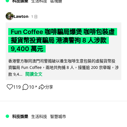
科技娛樂
生活科技
區塊鏈
Lawton
1 日
Fun Coffee 咖啡騙局爆煲 咖啡包裝虛
擬貨幣投資騙局 港澳警拘 8 人涉款
9,400 萬元
香港警方聯同澳門司警搗破以養生咖啡生意包裝的虛擬貨幣投
資騙局 Fun Coffee，兩地共拘捕 8 人，接獲逾 200 宗舉報，涉
閱讀全文
款 9,4...
119
10
分享
↗
科技娛樂
生活科技
智慧城市