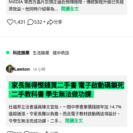
NVIDIA 等西方晶片巨頭正逼近物理極限，傳統製程升級已失經
閱讀全文
濟效益。他同時介紹華為...
1,431
532
分享
↗
科技娛樂
生活娛樂
城中熱話
Lawton
18 小時
家長無得慳錢買二手書 電子啟動碼鎖死
二手教科書 學生無法做功課
社福界立法會議員陳文宜指，一間中學書單價錢按年加 14.7%
遠超通漲，令家長難以負擔。而且電子教材啟動碼這項設計，
閱讀全文
令學生無法完成功課，二手...