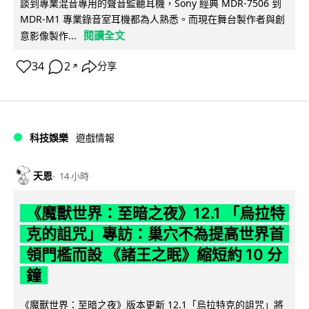
談到專業混音專用的聲音監聽耳機，Sony 經典 MDR-7506 到
MDR-M1 專業錄音室耳機都為人熟悉。而現在舞台製作者與創
閱讀全文
意影像製作...
34
2
分享
↗
科技娛樂
遊戲情報
天恩
14 小時
《魔獸世界：至暗之夜》12.1 「烏拉特
克的詛咒」專訪：巢穴不為提高世界首
領門檻而設 《諸王之眠》縮短約 10 分
鐘
《魔獸世界：至暗之夜》版本更新 12.1「烏拉特克的詛咒」將