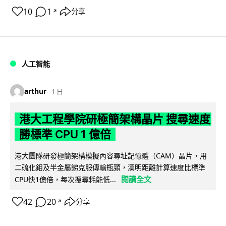
10
1
分享
↗
人工智能
arthur
1 日
港大工程學院研極簡架構晶片 搜尋速度
勝標準 CPU 1 億倍
港大團隊研發極簡架構模擬內容尋址記憶體（CAM）晶片，用
二硫化鉬及半金屬銻克服傳輸瓶頸，漢明距離計算速度比標準
閱讀全文
CPU快1億倍，每次搜尋耗能低...
42
20
分享
↗