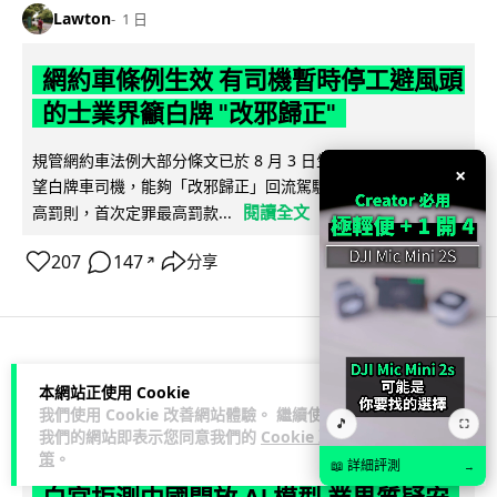
Lawton
1 日
網約車條例生效 有司機暫時停工避風頭
的士業界籲白牌 "改邪歸正"
規管網約車法例大部分條文已於 8 月 3 日生效，的士業界就期
×
望白牌車司機，能夠「改邪歸正」回流駕駛的士。新例大幅提
閱讀全文
高罰則，首次定罪最高罰款...
207
147
分享
↗
人工智能
本網站正使用 Cookie
我們使用 Cookie 改善網站體驗。 繼續使用
🎵
⛶
我們的網站即表示您同意我們的
Cookie 政
Lawton
1 日
策
。
📖 詳細評測
→