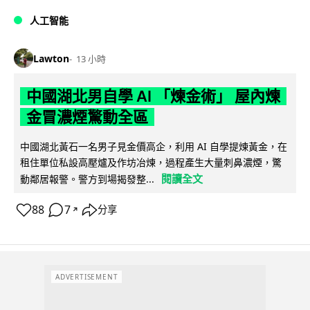
人工智能
Lawton
13 小時
中國湖北男自學 AI 「煉金術」 屋內煉
金冒濃煙驚動全區
中國湖北黃石一名男子見金價高企，利用 AI 自學提煉黃金，在
租住單位私設高壓爐及作坊冶煉，過程產生大量刺鼻濃煙，驚
閱讀全文
動鄰居報警。警方到場揭發整...
88
7
分享
↗
ADVERTISEMENT