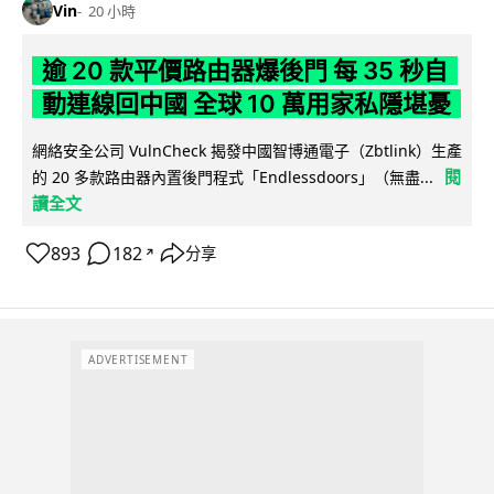
Vin
20 小時
逾 20 款平價路由器爆後門 每 35 秒自
動連線回中國 全球 10 萬用家私隱堪憂
網絡安全公司 VulnCheck 揭發中國智博通電子（Zbtlink）生產
閱
的 20 多款路由器內置後門程式「Endlessdoors」（無盡...
讀全文
893
182
分享
↗
ADVERTISEMENT