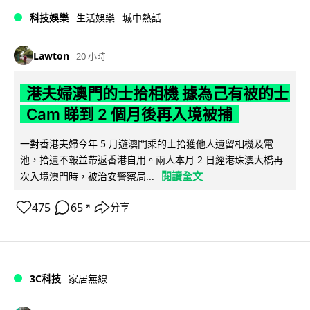
科技娛樂
生活娛樂
城中熱話
Lawton
20 小時
港夫婦澳門的士拾相機 據為己有被的士
Cam 睇到 2 個月後再入境被捕
一對香港夫婦今年 5 月遊澳門乘的士拾獲他人遺留相機及電
池，拾遺不報並帶返香港自用。兩人本月 2 日經港珠澳大橋再
閱讀全文
次入境澳門時，被治安警察局...
475
65
分享
↗
3C科技
家居無線