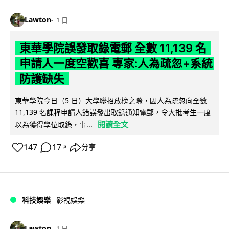
Lawton
1 日
東華學院誤發取錄電郵 全數 11,139 名
申請人一度空歡喜 專家:人為疏忽+系統
防護缺失
東華學院今日（5 日）大學聯招放榜之際，因人為疏忽向全數
11,139 名課程申請人錯誤發出取錄通知電郵，令大批考生一度
閱讀全文
以為獲得學位取錄，事...
147
17
分享
↗
科技娛樂
影視娛樂
Lawton
1 日