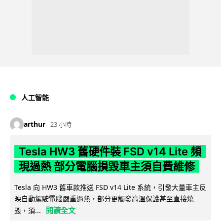
人工智能
arthur
23 小時
Tesla HW3 舊硬件裝 FSD v14 Lite 頻
現過熱 部分電腦損毀車主須自費維修
Tesla 向 HW3 舊車款推送 FSD v14 Lite 系統，引發大量車主反
映自動駕駛電腦嚴重過熱，部分更觸發高溫保護甚至直接燒
閱讀全文
毀，須...