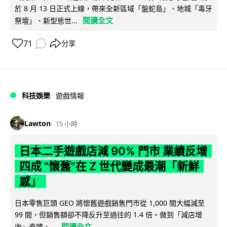
於 8 月 13 日正式上線，帶來全新區域「盤蛇島」、地城「毒牙
閱讀全文
祭壇」、新型態世...
71
分享
科技娛樂
遊戲情報
Lawton
15 小時
日本二手遊戲店減 90% 門市 業績反增
四成 "懷舊"在 Z 世代變成最潮「新鮮
感」
日本零售巨頭 GEO 將懷舊遊戲銷售門市從 1,000 間大幅減至
99 間，但銷售額卻不降反升至過往的 1.4 倍。做到「減店增
閱讀全文
收」奇蹟，...