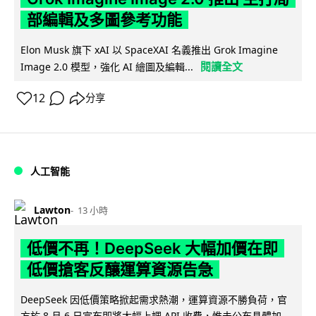
部編輯及多圖參考功能
Elon Musk 旗下 xAI 以 SpaceXAI 名義推出 Grok Imagine
閱讀全文
Image 2.0 模型，強化 AI 繪圖及編輯...
12
分享
人工智能
Lawton
13 小時
低價不再！DeepSeek 大幅加價在即
低價搶客反釀運算資源告急
DeepSeek 因低價策略掀起需求熱潮，運算資源不勝負荷，官
方於 8 月 6 日宣布即將大幅上調 API 收費，惟未公布具體加