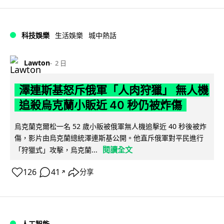
科技娛樂
生活娛樂
城中熱話
Lawton
2 日
澤連斯基怒斥俄軍「人肉狩獵」 無人機
追殺烏克蘭小販近 40 秒仍被炸傷
烏克蘭克爾松一名 52 歲小販被俄軍無人機追擊近 40 秒後被炸
傷，影片由烏克蘭總統澤連斯基公開。他直斥俄軍對平民進行
閱讀全文
「狩獵式」攻擊，烏克蘭...
126
41
分享
↗
人工智能