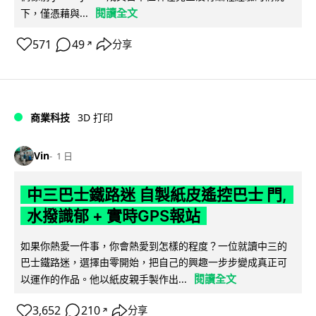
閱讀全文
下，僅憑藉與...
571
49
分享
↗
商業科技
3D 打印
Vin
1 日
中三巴士鐵路迷 自製紙皮遙控巴士 門,
水撥識郁 + 實時GPS報站
如果你熱愛一件事，你會熱愛到怎樣的程度？一位就讀中三的
巴士鐵路迷，選擇由零開始，把自己的興趣一步步變成真正可
閱讀全文
以運作的作品。他以紙皮親手製作出...
3,652
210
分享
↗