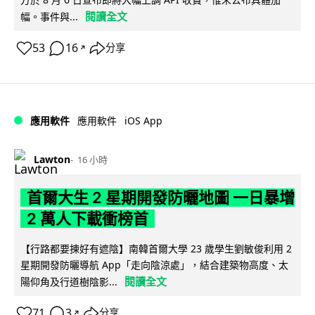
閱讀全文
幅。事件與...
53
16
分享
↗
iOS App
應用軟件
應用軟件
Lawton
16 小時
首爾大生 2 星期開發防曬地圖 一日暴增
2 萬人下載衝榜首
【行路都要揀好有遮陰】南韓首爾大學 23 歲學生劉敏俊利用 2
星期開發防曬導航 App「走向陰涼處」，結合建築物高度、太
閱讀全文
陽仰角及行道樹陰影...
71
3
分享
↗