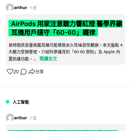
arthur
1 日
AirPods 用家注意聽力響紅燈 醫學界籲
耳機用戶謹守「60-60」鐵律
長時間高音量佩戴耳機可能導致永久性噪音性聽損。本文盤點 4
大聽力受損警號，介紹科學護耳的「60-60 原則」及 Apple 內
閱讀全文
置防護功能，...
20
分享
人工智能
arthur
1 日