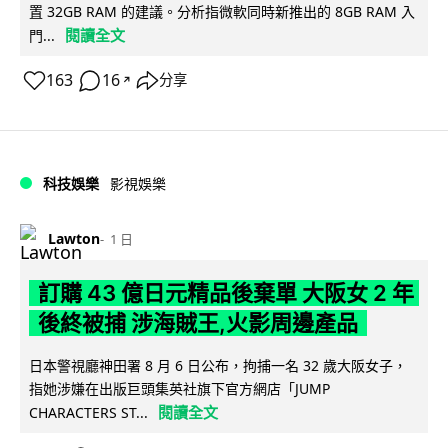
置 32GB RAM 的建議。分析指微軟同時新推出的 8GB RAM 入
閱讀全文
門...
163
16
分享
↗
科技娛樂
影視娛樂
Lawton
1 日
訂購 43 億日元精品後棄單 大阪女 2 年
後終被捕 涉海賊王,火影周邊產品
日本警視廳神田署 8 月 6 日公布，拘捕一名 32 歲大阪女子，
指她涉嫌在出版巨頭集英社旗下官方網店「JUMP
閱讀全文
CHARACTERS ST...