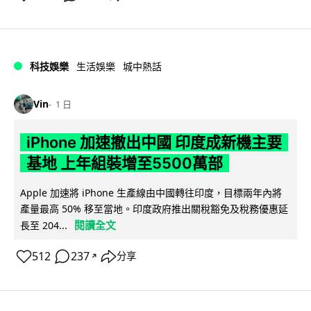
科技娛樂
生活娛樂
城中熱話
Vin
1 日
iPhone 加速撤出中國 印度成新機主要
基地 上年組裝增至5500萬部
Apple 加速將 iPhone 生產線由中國轉往印度，目標兩年內將
產量最高 50% 移至當地。印度政府推出關稅豁免及稅務優惠延
閱讀全文
長至 204...
512
237
分享
↗