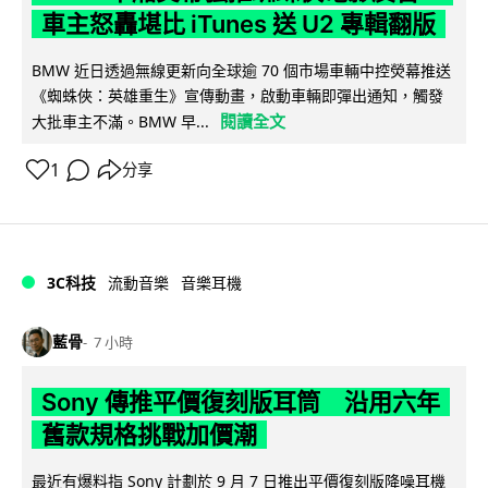
車主怒轟堪比 iTunes 送 U2 專輯翻版
BMW 近日透過無線更新向全球逾 70 個市場車輛中控熒幕推送
《蜘蛛俠：英雄重生》宣傳動畫，啟動車輛即彈出通知，觸發
閱讀全文
大批車主不滿。BMW 早...
1
分享
3C科技
流動音樂
音樂耳機
藍骨
7 小時
Sony 傳推平價復刻版耳筒 沿用六年
舊款規格挑戰加價潮
最近有爆料指 Sony 計劃於 9 月 7 日推出平價復刻版降噪耳機