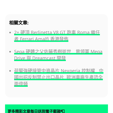
相關文章:
2+ 硬頂 Berlinetta V8 GT 跑車 Roma 繼任
者 Ferrari Amalfi 香港發佈
Sega 硬體之父佐藤秀樹逝世 曾領軍 Mega
Drive 與 Dreamcast 開發
荷蘭強硬接管中資晶片 Nexperia 控制權 中
國出招反制禁止出口晶片 歐洲車廠生產恐全
面停頓
📮
更多精彩文章每日送到電子郵箱