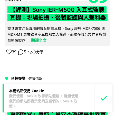
【評測】Sony IER-M500 入耳式監聽
耳機：現場拍攝、後製監聽與人聲利器
談到專業混音專用的聲音監聽耳機，Sony 經典 MDR-7506 到
MDR-M1 專業錄音室耳機都為人熟悉。而現在舞台製作者與創
閱讀全文
意影像製作...
39
5
分享
↗
科技娛樂
遊戲情報
本網站正使用 Cookie
天恩
2 日
我們使用 Cookie 改善網站體驗。 繼續使用
我們的網站即表示您同意我們的
Cookie 政
《魔獸世界：至暗之夜》12.1 「烏拉特
策
。
克的詛咒」專訪：巢穴不為提高世界首