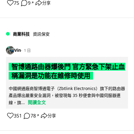
75
9
分享
↗
商業科技
資訊保安
Vin
1 日
智博通路由器爆後門 官方緊急下架止血
稱漏洞是功能在維修時使用
中國網通廠商智博通電子（Zbtlink Electronics）旗下的路由器
產品爆出嚴重安全漏洞，被發現每 35 秒便會與中國伺服器連
閱讀全文
線，旗...
351
78
分享
↗