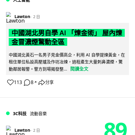
Lawton
2 日
中國湖北男自學 AI 「煉金術」 屋內煉
金冒濃煙驚動全區
中國湖北黃石一名男子見金價高企，利用 AI 自學提煉黃金，在
租住單位私設高壓爐及作坊冶煉，過程產生大量刺鼻濃煙，驚
閱讀全文
動鄰居報警。警方到場揭發整...
113
8
分享
↗
3C科技
流動音樂
89
Lawton
2 日