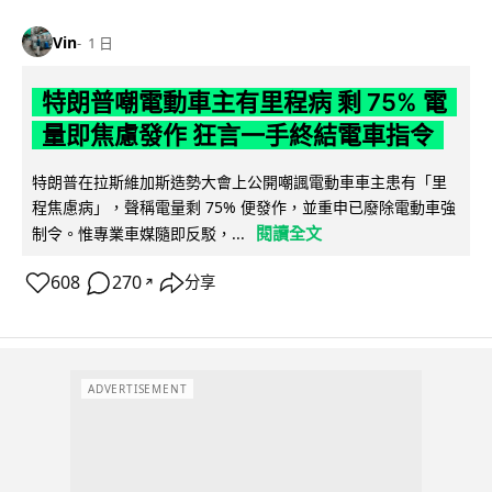
Vin
1 日
特朗普嘲電動車主有里程病 剩 75% 電
量即焦慮發作 狂言一手終結電車指令
特朗普在拉斯維加斯造勢大會上公開嘲諷電動車車主患有「里
程焦慮病」，聲稱電量剩 75% 便發作，並重申已廢除電動車強
閱讀全文
制令。惟專業車媒隨即反駁，...
608
270
分享
↗
ADVERTISEMENT