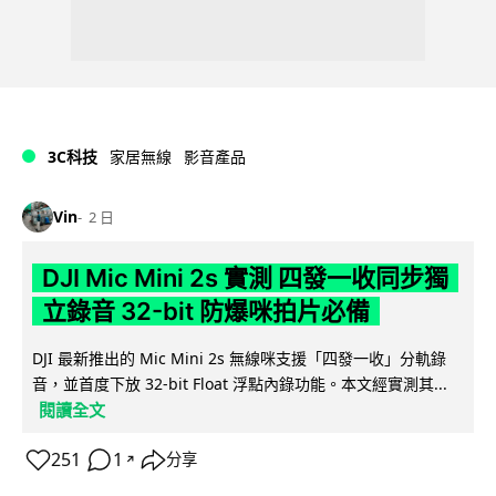
3C科技
家居無線
影音產品
Vin
2 日
DJI Mic Mini 2s 實測 四發一收同步獨
立錄音 32-bit 防爆咪拍片必備
DJI 最新推出的 Mic Mini 2s 無線咪支援「四發一收」分軌錄
音，並首度下放 32-bit Float 浮點內錄功能。本文經實測其...
閱讀全文
251
1
分享
↗