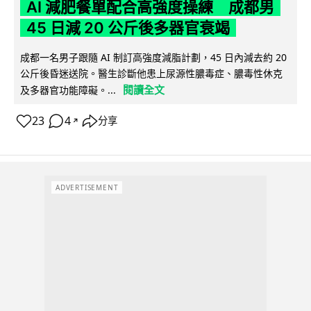
AI 減肥餐單配合高強度操練 成都男
45 日減 20 公斤後多器官衰竭
成都一名男子跟隨 AI 制訂高強度減脂計劃，45 日內減去約 20
公斤後昏迷送院。醫生診斷他患上尿源性膿毒症、膿毒性休克
閱讀全文
及多器官功能障礙。...
23
4
分享
↗
ADVERTISEMENT