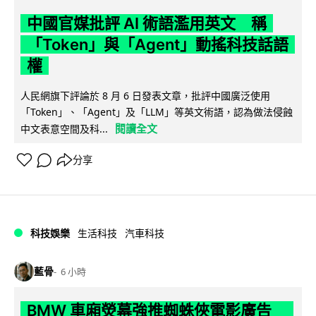
中國官媒批評 AI 術語濫用英文 稱
「Token」與「Agent」動搖科技話語
權
人民網旗下評論於 8 月 6 日發表文章，批評中國廣泛使用
「Token」、「Agent」及「LLM」等英文術語，認為做法侵蝕
閱讀全文
中文表意空間及科...
分享
科技娛樂
生活科技
汽車科技
藍骨
6 小時
BMW 車廂熒幕強推蜘蛛俠電影廣告