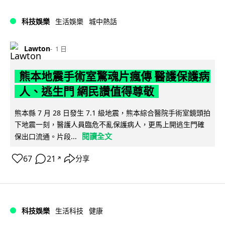
科技娛樂
生活娛樂
城中熱話
Lawton
1 日
熊本地震手術室驚魂片瘋傳 醫護保護病
人、逃生門 網民讚值得尊敬
熊本縣 7 月 28 日發生 7.1 級地震，熊本綜合醫院手術室鏡頭拍
下地震一刻，醫護人員臨危不亂保護病人，更馬上開逃生門確
閱讀全文
保出口流通。片段...
67
21
分享
↗
科技娛樂
生活科技
健康