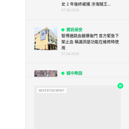
女 2 年後終被捕 涉海賊王...
07.08.2026
資訊保安
智博通路由器爆後門 官方緊急下
架止血 稱漏洞是功能在維修時使
用
07.08.2026
城中熱話
熊本地震手術室驚魂片瘋傳 醫護
保護病人、逃生門 網民讚值得
尊...
ADVERTISEMENT
07.08.2026
健康
AirPods 用家注意聽力響紅燈 醫
學界籲耳機用戶謹守「60-60」...