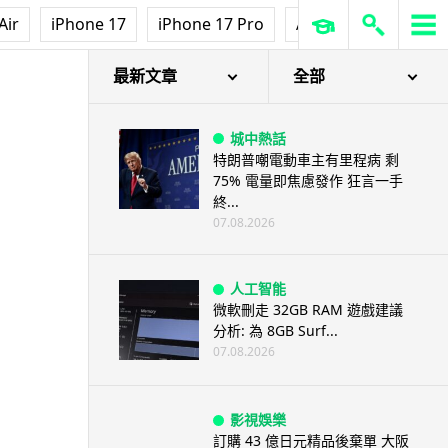
Air
iPhone 17
iPhone 17 Pro
AirPods Pro 3
Ap
最新文章
全部
城中熱話
特朗普嘲電動車主有里程病 剩
75% 電量即焦慮發作 狂言一手
終...
07.08.2026
人工智能
微軟刪走 32GB RAM 遊戲建議
分析: 為 8GB Surf...
07.08.2026
影視娛樂
訂購 43 億日元精品後棄單 大阪