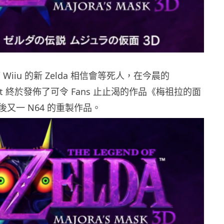
 要等 Wiiu 的新 Zelda 相信會等死人，在今晨的
irect 終於發佈了可令 Fans 止止渴的作品《梅祖拉的面
又一 N64 的重製作品。