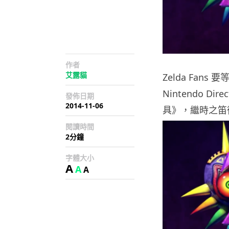
作者
艾露貓
Zelda Fans
Nintendo D
發佈日期
2014-11-06
具》，繼時之笛後
閱讀時間
2分鐘
字體大小
A
A
A