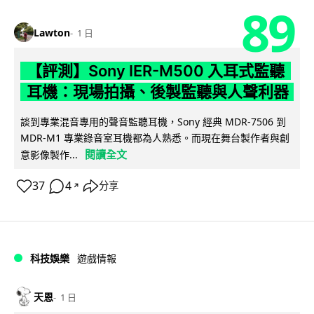
89
Lawton
1 日
【評測】Sony IER-M500 入耳式監聽
耳機：現場拍攝、後製監聽與人聲利器
談到專業混音專用的聲音監聽耳機，Sony 經典 MDR-7506 到
MDR-M1 專業錄音室耳機都為人熟悉。而現在舞台製作者與創
閱讀全文
意影像製作...
37
4
分享
↗
科技娛樂
遊戲情報
天恩
1 日