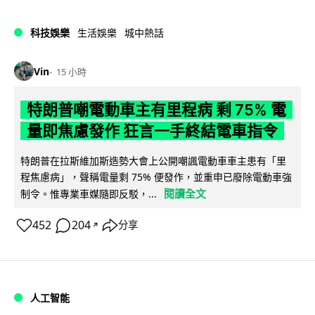
科技娛樂
生活娛樂
城中熱話
Vin
15 小時
特朗普嘲電動車主有里程病 剩 75% 電
量即焦慮發作 狂言一手終結電車指令
特朗普在拉斯維加斯造勢大會上公開嘲諷電動車車主患有「里
程焦慮病」，聲稱電量剩 75% 便發作，並重申已廢除電動車強
閱讀全文
制令。惟專業車媒隨即反駁，...
452
204
分享
↗
人工智能