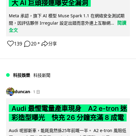
大 AI 巨頭接連曝安全漏洞
Meta 承認，旗下 AI 模型 Muse Spark 1.1 在網絡安全測試期
閱讀
間，因評估夥伴 Irregular 設定出錯而意外連上互聯網...
全文
139
20
分享
↗
科技娛樂
科技新聞
duncan
1 日
Audi 最慳電量產車現身 A2 e-tron 迷
彩造型曝光 快充 26 分鐘充滿 8 成電
Audi 呢部新車，能耗竟然係25年前嘅一半。 A2 e-tron 風阻低