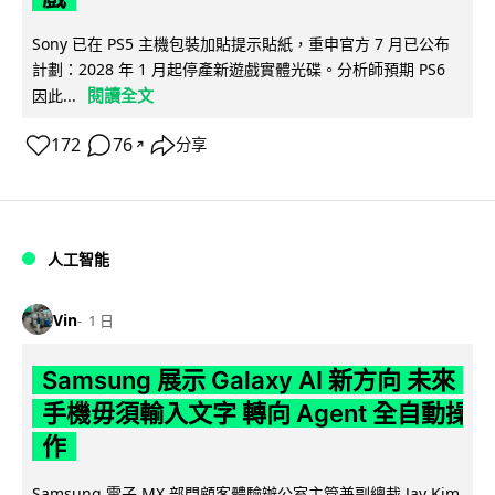
Sony 已在 PS5 主機包裝加貼提示貼紙，重申官方 7 月已公布
計劃：2028 年 1 月起停產新遊戲實體光碟。分析師預期 PS6
閱讀全文
因此...
172
76
分享
↗
人工智能
Vin
1 日
Samsung 展示 Galaxy AI 新方向 未來
手機毋須輸入文字 轉向 Agent 全自動操
作
Samsung 電子 MX 部門顧客體驗辦公室主管兼副總裁 Jay Kim