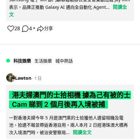
閱讀全
表示，品牌正推動 Galaxy AI 邁向全自動化 Agent...
文
28
4
分享
↗
科技娛樂
生活娛樂
城中熱話
Lawton
1 日
港夫婦澳門的士拾相機 據為己有被的士
Cam 睇到 2 個月後再入境被捕
一對香港夫婦今年 5 月遊澳門乘的士拾獲他人遺留相機及電
池，拾遺不報並帶返香港自用。兩人本月 2 日經港珠澳大橋再
閱讀全文
次入境澳門時，被治安警察局...