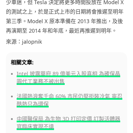
少車迷，但 Tesla 決定將更多時間投放在 Model X
的測試之上，於是正式上市的日期將會推遲至明年
第三季。Model X 原本準備在 2013 年推出，及後
再演期至 2014 年和年底，最近再推遲到明年。
來源：jalopnik
相關文章:
Intel 披露華府 89 億美元入股真相 為確保晶
圓代工業務不被出售
法國熱浪奪千命 60% 市民仍堅拒裝冷氣 寧忍
酷熱只為環保
中國醫保局 為生物 3D 打印定價 訂製活體器
官臨床實現不遠