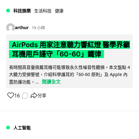
科技娛樂
生活科技
健康
arthur
19 小時
AirPods 用家注意聽力響紅燈 醫學界籲
耳機用戶謹守「60-60」鐵律
長時間高音量佩戴耳機可能導致永久性噪音性聽損。本文盤點 4
大聽力受損警號，介紹科學護耳的「60-60 原則」及 Apple 內
閱讀全文
置防護功能，...
16
分享
人工智能