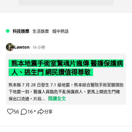
科技娛樂
生活娛樂
城中熱話
Lawton
16 小時
熊本地震手術室驚魂片瘋傳 醫護保護病
人、逃生門 網民讚值得尊敬
熊本縣 7 月 28 日發生 7.1 級地震，熊本綜合醫院手術室鏡頭拍
下地震一刻，醫護人員臨危不亂保護病人，更馬上開逃生門確
閱讀全文
保出口流通。片段...
56
16
分享
↗