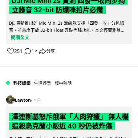
DJI Mic Mini 2s 實測 四發一收同步獨
立錄音 32-bit 防爆咪拍片必備
DJI 最新推出的 Mic Mini 2s 無線咪支援「四發一收」分軌錄
音，並首度下放 32-bit Float 浮點內錄功能。本文經實測其...
閱讀全文
251
1
分享
↗
科技娛樂
生活娛樂
城中熱話
Lawton
1 日
澤連斯基怒斥俄軍「人肉狩獵」 無人機
追殺烏克蘭小販近 40 秒仍被炸傷