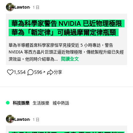
Lawton
1 日
華為科學家警告 NVIDIA 已近物理極限
華為「韜定律」可繞過摩爾定律瓶頸
華為半導體首席科學家廖恒罕見接受近 5 小時專訪，警告
NVIDIA 等西方晶片巨頭正逼近物理極限，傳統製程升級已失經
閱讀全文
濟效益。他同時介紹華為...
1,554
596
分享
↗
科技娛樂
生活娛樂
城中熱話
Lawton
1 日