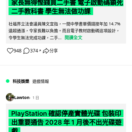
家長無得慳錢買二手書 電子啟動碼鎖死
二手教科書 學生無法做功課
社福界立法會議員陳文宜指，一間中學書單價錢按年加 14.7%
遠超通漲，令家長難以負擔。而且電子教材啟動碼這項設計，
閱讀全文
令學生無法完成功課，二手...
948
374
分享
↗
科技娛樂
遊戲情報
Lawton
1 日
PlayStation 確認停產實體光碟 包裝印
出重要通告 2028 年 1 月後不出光碟遊
戲