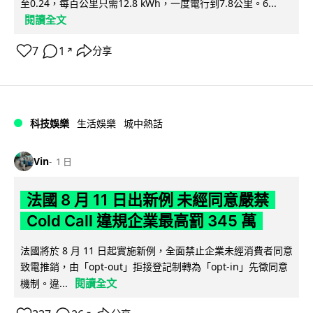
至0.24，每百公里只需12.8 kWh，一度電行到7.8公里。6...
閱讀全文
7
1
分享
↗
科技娛樂
生活娛樂
城中熱話
Vin
1 日
法國 8 月 11 日出新例 未經同意嚴禁
Cold Call 違規企業最高罰 345 萬
法國將於 8 月 11 日起實施新例，全面禁止企業未經消費者同意
致電推銷，由「opt-out」拒接登記制轉為「opt-in」先徵同意
閱讀全文
機制。違...