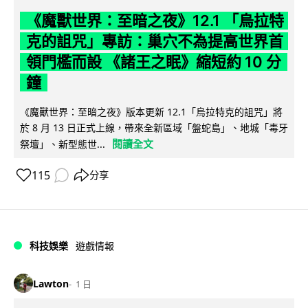
《魔獸世界：至暗之夜》12.1 「烏拉特
克的詛咒」專訪：巢穴不為提高世界首
領門檻而設 《諸王之眠》縮短約 10 分
鐘
《魔獸世界：至暗之夜》版本更新 12.1「烏拉特克的詛咒」將
於 8 月 13 日正式上線，帶來全新區域「盤蛇島」、地城「毒牙
閱讀全文
祭壇」、新型態世...
115
分享
科技娛樂
遊戲情報
Lawton
1 日