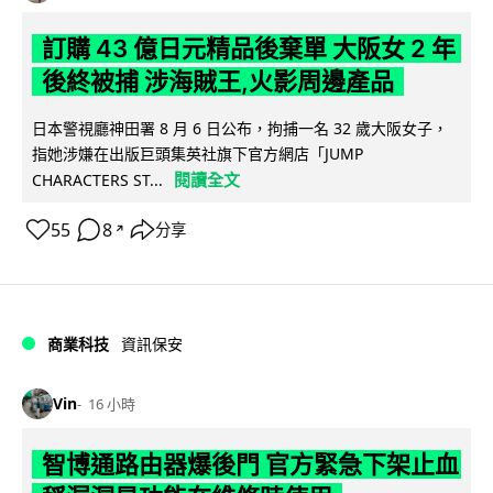
訂購 43 億日元精品後棄單 大阪女 2 年
後終被捕 涉海賊王,火影周邊產品
日本警視廳神田署 8 月 6 日公布，拘捕一名 32 歲大阪女子，
指她涉嫌在出版巨頭集英社旗下官方網店「JUMP
閱讀全文
CHARACTERS ST...
55
8
分享
↗
商業科技
資訊保安
Vin
16 小時
智博通路由器爆後門 官方緊急下架止血