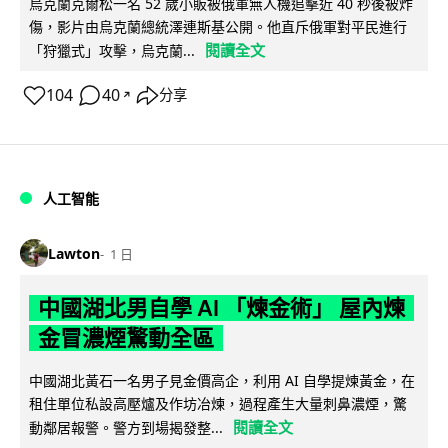
烏克蘭克爾松一名 52 歲小販被俄軍無人機追擊近 40 秒後被炸
傷，影片由烏克蘭總統澤連斯基公開。他直斥俄軍對平民進行
閱讀全文
「狩獵式」攻擊，烏克蘭...
104
40
分享
↗
人工智能
Lawton
1 日
中國湖北男自學 AI 「煉金術」 屋內煉
金冒濃煙驚動全區
中國湖北黃石一名男子見金價高企，利用 AI 自學提煉黃金，在
租住單位私設高壓爐及作坊冶煉，過程產生大量刺鼻濃煙，驚
閱讀全文
動鄰居報警。警方到場揭發整...