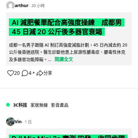
arthur
20 小時
AI 減肥餐單配合高強度操練 成都男
45 日減 20 公斤後多器官衰竭
成都一名男子跟隨 AI 制訂高強度減脂計劃，45 日內減去約 20
公斤後昏迷送院。醫生診斷他患上尿源性膿毒症、膿毒性休克
閱讀全文
及多器官功能障礙。...
20
4
分享
↗
3C科技
家居無線
影音產品
Vin
1 日