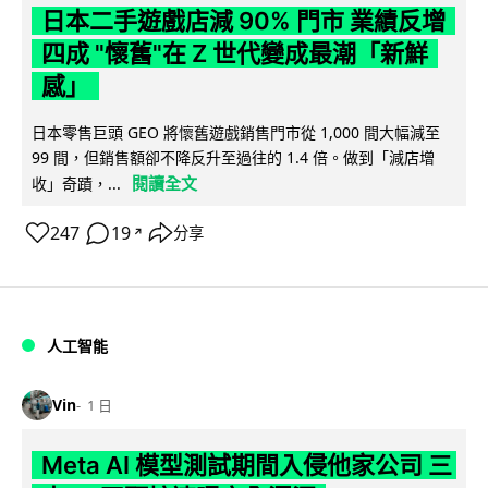
日本二手遊戲店減 90% 門市 業績反增
四成 "懷舊"在 Z 世代變成最潮「新鮮
感」
日本零售巨頭 GEO 將懷舊遊戲銷售門市從 1,000 間大幅減至
99 間，但銷售額卻不降反升至過往的 1.4 倍。做到「減店增
閱讀全文
收」奇蹟，...
247
19
分享
↗
人工智能
Vin
1 日
Meta AI 模型測試期間入侵他家公司 三