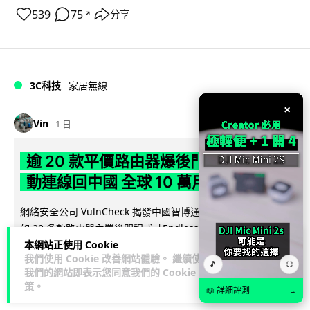
539
75
分享
↗
3C科技
家居無線
×
Vin
1 日
逾 20 款平價路由器爆後門 每 35 秒自
動連線回中國 全球 10 萬用家私隱堪憂
網絡安全公司 VulnCheck 揭發中國智博通電子（Zbtlink）生產
閱
的 20 多款路由器內置後門程式「Endlessdoors」（無盡...
讀全文
本網站正使用 Cookie
我們使用 Cookie 改善網站體驗。 繼續使用
🎵
⛶
我們的網站即表示您同意我們的
Cookie 政
969
221
分享
↗
策
。
📖 詳細評測
→