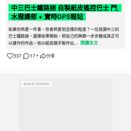
中三巴士鐵路迷 自製紙皮遙控巴士 門,
水撥識郁 + 實時GPS報站
如果你熱愛一件事，你會熱愛到怎樣的程度？一位就讀中三的
巴士鐵路迷，選擇由零開始，把自己的興趣一步步變成真正可
閱讀全文
以運作的作品。他以紙皮親手製作出...
337
17
分享
↗
ADVERTISEMENT