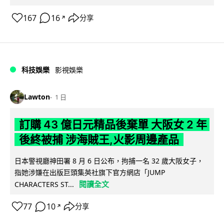
167
16
分享
↗
科技娛樂
影視娛樂
Lawton
1 日
訂購 43 億日元精品後棄單 大阪女 2 年
後終被捕 涉海賊王,火影周邊產品
日本警視廳神田署 8 月 6 日公布，拘捕一名 32 歲大阪女子，
指她涉嫌在出版巨頭集英社旗下官方網店「JUMP
閱讀全文
CHARACTERS ST...
77
10
分享
↗