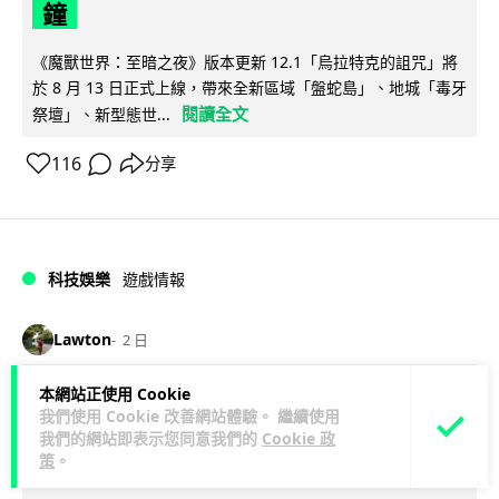
鐘
《魔獸世界：至暗之夜》版本更新 12.1「烏拉特克的詛咒」將
於 8 月 13 日正式上線，帶來全新區域「盤蛇島」、地城「毒牙
閱讀全文
祭壇」、新型態世...
116
分享
科技娛樂
遊戲情報
Lawton
2 日
本網站正使用 Cookie
日本二手遊戲店減 90% 門市 業績反增
我們使用 Cookie 改善網站體驗。 繼續使用
四成 "懷舊"在 Z 世代變成最潮「新鮮
我們的網站即表示您同意我們的
Cookie 政
策
。
感」