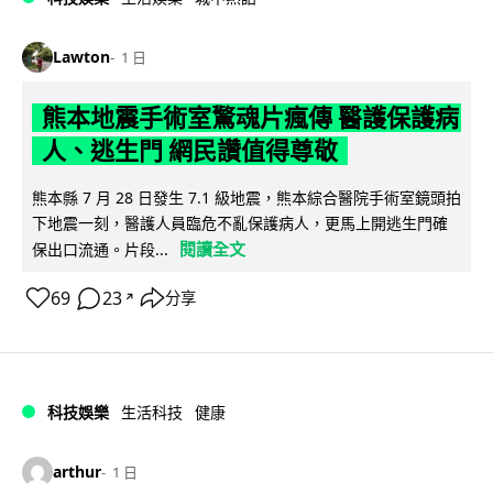
Lawton
1 日
熊本地震手術室驚魂片瘋傳 醫護保護病
人、逃生門 網民讚值得尊敬
熊本縣 7 月 28 日發生 7.1 級地震，熊本綜合醫院手術室鏡頭拍
下地震一刻，醫護人員臨危不亂保護病人，更馬上開逃生門確
閱讀全文
保出口流通。片段...
69
23
分享
↗
科技娛樂
生活科技
健康
arthur
1 日