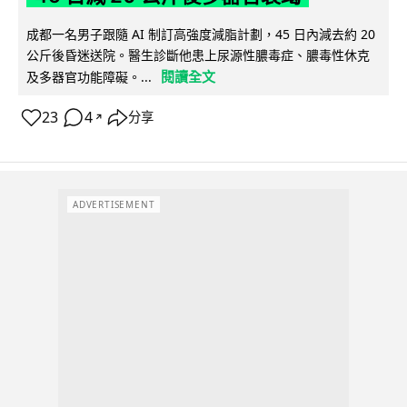
成都一名男子跟隨 AI 制訂高強度減脂計劃，45 日內減去約 20
公斤後昏迷送院。醫生診斷他患上尿源性膿毒症、膿毒性休克
閱讀全文
及多器官功能障礙。...
23
4
分享
↗
ADVERTISEMENT