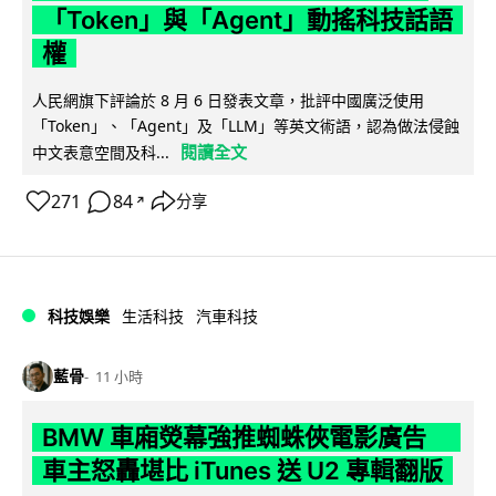
「Token」與「Agent」動搖科技話語
權
人民網旗下評論於 8 月 6 日發表文章，批評中國廣泛使用
「Token」、「Agent」及「LLM」等英文術語，認為做法侵蝕
閱讀全文
中文表意空間及科...
271
84
分享
↗
科技娛樂
生活科技
汽車科技
藍骨
11 小時
BMW 車廂熒幕強推蜘蛛俠電影廣告
車主怒轟堪比 iTunes 送 U2 專輯翻版