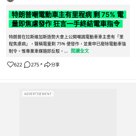
特朗普嘲電動車主有里程病 剩 75% 電
量即焦慮發作 狂言一手終結電車指令
特朗普在拉斯維加斯造勢大會上公開嘲諷電動車車主患有「里
程焦慮病」，聲稱電量剩 75% 便發作，並重申已廢除電動車強
閱讀全文
制令。惟專業車媒隨即反駁，...
622
275
分享
↗
ADVERTISEMENT