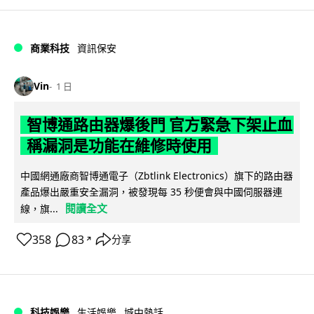
商業科技
資訊保安
Vin
1 日
智博通路由器爆後門 官方緊急下架止血
稱漏洞是功能在維修時使用
中國網通廠商智博通電子（Zbtlink Electronics）旗下的路由器
產品爆出嚴重安全漏洞，被發現每 35 秒便會與中國伺服器連
閱讀全文
線，旗...
358
83
分享
↗
科技娛樂
生活娛樂
城中熱話