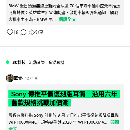
BMW 近日透過無線更新向全球逾 70 個市場車輛中控熒幕推送
《蜘蛛俠：英雄重生》宣傳動畫，啟動車輛即彈出通知，觸發
閱讀全文
大批車主不滿。BMW 早...
18
分享
3C科技
流動音樂
音樂耳機
藍骨
12 小時
Sony 傳推平價復刻版耳筒 沿用六年
舊款規格挑戰加價潮
最近有爆料指 Sony 計劃於 9 月 7 日推出平價復刻版降噪耳機
閱讀
WH-1000XM4C，規格幾乎與 2020 年 WH-1000XM4...
全文