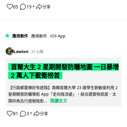
65
19
分享
↗
iOS App
應用軟件
應用軟件
Lawton
21 小時
首爾大生 2 星期開發防曬地圖 一日暴增
2 萬人下載衝榜首
【行路都要揀好有遮陰】南韓首爾大學 23 歲學生劉敏俊利用 2
星期開發防曬導航 App「走向陰涼處」，結合建築物高度、太
閱讀全文
陽仰角及行道樹陰影...
81
3
分享
↗