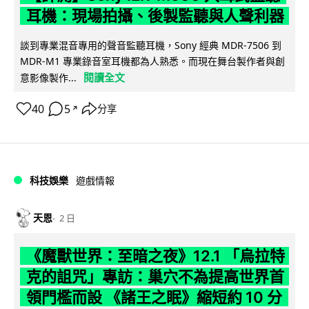
耳機：現場拍攝、後製監聽與人聲利器
談到專業混音專用的聲音監聽耳機，Sony 經典 MDR-7506 到
MDR-M1 專業錄音室耳機都為人熟悉。而現在舞台製作者與創
閱讀全文
意影像製作...
40
5
分享
↗
科技娛樂
遊戲情報
天恩
2 日
《魔獸世界：至暗之夜》12.1 「烏拉特
克的詛咒」專訪：巢穴不為提高世界首
領門檻而設 《諸王之眠》縮短約 10 分