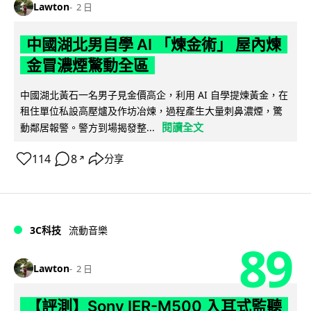
Lawton
2 日
中國湖北男自學 AI 「煉金術」 屋內煉
金冒濃煙驚動全區
中國湖北黃石一名男子見金價高企，利用 AI 自學提煉黃金，在
租住單位私設高壓爐及作坊冶煉，過程產生大量刺鼻濃煙，驚
閱讀全文
動鄰居報警。警方到場揭發整...
114
8
分享
↗
3C科技
流動音樂
89
Lawton
2 日
【評測】Sony IER-M500 入耳式監聽