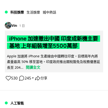
科技娛樂
生活娛樂
城中熱話
Vin
1 日
iPhone 加速撤出中國 印度成新機主要
基地 上年組裝增至5500萬部
Apple 加速將 iPhone 生產線由中國轉往印度，目標兩年內將
產量最高 50% 移至當地。印度政府推出關稅豁免及稅務優惠延
閱讀全文
長至 204...
530
245
分享
↗
人工智能