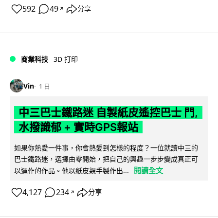
592
49
分享
↗
商業科技
3D 打印
Vin
1 日
中三巴士鐵路迷 自製紙皮遙控巴士 門,
水撥識郁 + 實時GPS報站
如果你熱愛一件事，你會熱愛到怎樣的程度？一位就讀中三的
巴士鐵路迷，選擇由零開始，把自己的興趣一步步變成真正可
閱讀全文
以運作的作品。他以紙皮親手製作出...
4,127
234
分享
↗