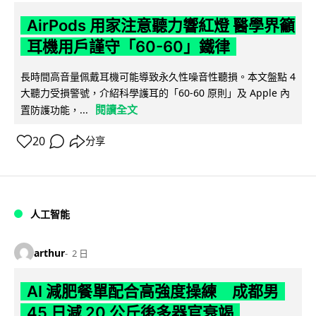
AirPods 用家注意聽力響紅燈 醫學界籲
耳機用戶謹守「60-60」鐵律
長時間高音量佩戴耳機可能導致永久性噪音性聽損。本文盤點 4
大聽力受損警號，介紹科學護耳的「60-60 原則」及 Apple 內
閱讀全文
置防護功能，...
20
分享
人工智能
arthur
2 日
AI 減肥餐單配合高強度操練 成都男
45 日減 20 公斤後多器官衰竭