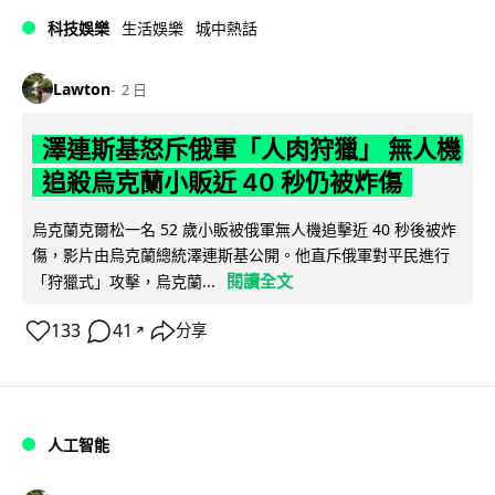
科技娛樂
生活娛樂
城中熱話
Lawton
2 日
澤連斯基怒斥俄軍「人肉狩獵」 無人機
追殺烏克蘭小販近 40 秒仍被炸傷
烏克蘭克爾松一名 52 歲小販被俄軍無人機追擊近 40 秒後被炸
傷，影片由烏克蘭總統澤連斯基公開。他直斥俄軍對平民進行
閱讀全文
「狩獵式」攻擊，烏克蘭...
133
41
分享
↗
人工智能