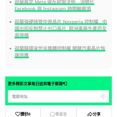
荷蘭裁定 Meta 違反歐盟法例 須簡化
Facebook 與 Instagram 時間軸選項
荷蘭強硬接管中資晶片 Nexperia 控制權 中
國出招反制禁止出口晶片 歐洲車廠生產恐全
面停頓
荷蘭歸還安世半導體控制權 關鍵汽車晶片恢
復供應
📮
更多精彩文章每日送到電子郵箱
讚好
0
看留言
分享