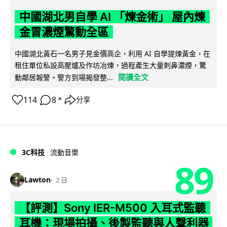
中國湖北男自學 AI 「煉金術」 屋內煉
金冒濃煙驚動全區
中國湖北黃石一名男子見金價高企，利用 AI 自學提煉黃金，在
租住單位私設高壓爐及作坊冶煉，過程產生大量刺鼻濃煙，驚
閱讀全文
動鄰居報警。警方到場揭發整...
114
8
分享
↗
3C科技
流動音樂
89
Lawton
2 日
【評測】Sony IER-M500 入耳式監聽
耳機：現場拍攝、後製監聽與人聲利器