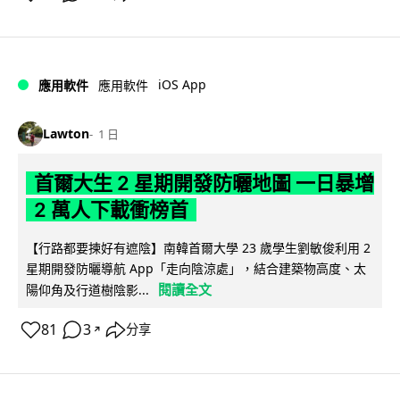
iOS App
應用軟件
應用軟件
Lawton
1 日
首爾大生 2 星期開發防曬地圖 一日暴增
2 萬人下載衝榜首
【行路都要揀好有遮陰】南韓首爾大學 23 歲學生劉敏俊利用 2
星期開發防曬導航 App「走向陰涼處」，結合建築物高度、太
閱讀全文
陽仰角及行道樹陰影...
81
3
分享
↗