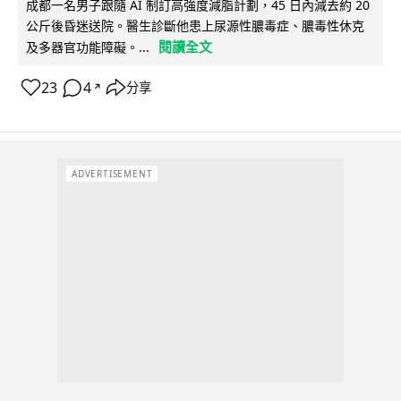
成都一名男子跟隨 AI 制訂高強度減脂計劃，45 日內減去約 20
公斤後昏迷送院。醫生診斷他患上尿源性膿毒症、膿毒性休克
閱讀全文
及多器官功能障礙。...
23
4
分享
↗
ADVERTISEMENT