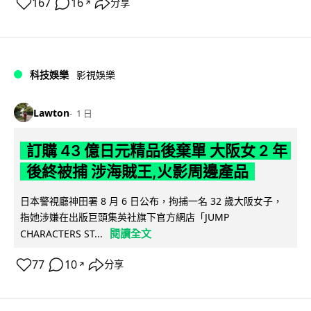
167
16
分享
↗
科技娛樂
影視娛樂
Lawton
1 日
訂購 43 億日元精品後棄單 大阪女 2 年
後終被捕 涉海賊王,火影周邊產品
日本警視廳神田署 8 月 6 日公布，拘捕一名 32 歲大阪女子，
指她涉嫌在出版巨頭集英社旗下官方網店「JUMP
閱讀全文
CHARACTERS ST...
77
10
分享
↗