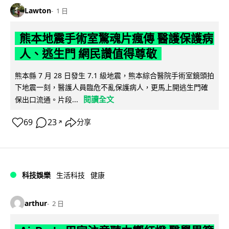
Lawton
1 日
熊本地震手術室驚魂片瘋傳 醫護保護病
人、逃生門 網民讚值得尊敬
熊本縣 7 月 28 日發生 7.1 級地震，熊本綜合醫院手術室鏡頭拍
下地震一刻，醫護人員臨危不亂保護病人，更馬上開逃生門確
閱讀全文
保出口流通。片段...
69
23
分享
↗
科技娛樂
生活科技
健康
arthur
2 日