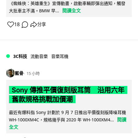
《蜘蛛俠：英雄重生》宣傳動畫，啟動車輛即彈出通知，觸發
閱讀全文
大批車主不滿。BMW 早...
18
分享
3C科技
流動音樂
音樂耳機
藍骨
15 小時
Sony 傳推平價復刻版耳筒 沿用六年
舊款規格挑戰加價潮
最近有爆料指 Sony 計劃於 9 月 7 日推出平價復刻版降噪耳機
閱讀
WH-1000XM4C，規格幾乎與 2020 年 WH-1000XM4...
全文