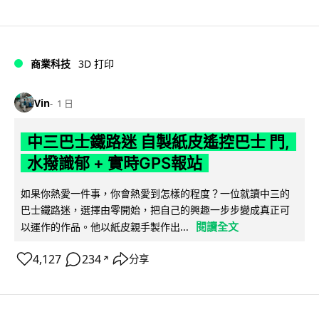
商業科技
3D 打印
Vin
1 日
中三巴士鐵路迷 自製紙皮遙控巴士 門,
水撥識郁 + 實時GPS報站
如果你熱愛一件事，你會熱愛到怎樣的程度？一位就讀中三的
巴士鐵路迷，選擇由零開始，把自己的興趣一步步變成真正可
閱讀全文
以運作的作品。他以紙皮親手製作出...
4,127
234
分享
↗