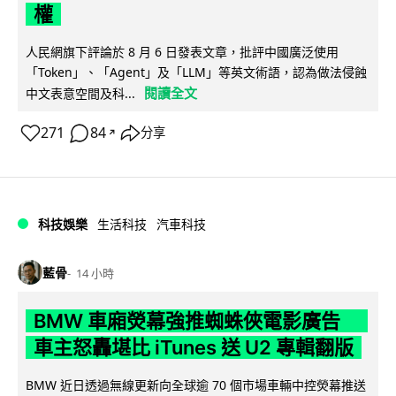
權
人民網旗下評論於 8 月 6 日發表文章，批評中國廣泛使用
「Token」、「Agent」及「LLM」等英文術語，認為做法侵蝕
閱讀全文
中文表意空間及科...
271
84
分享
↗
科技娛樂
生活科技
汽車科技
藍骨
14 小時
BMW 車廂熒幕強推蜘蛛俠電影廣告
車主怒轟堪比 iTunes 送 U2 專輯翻版
BMW 近日透過無線更新向全球逾 70 個市場車輛中控熒幕推送