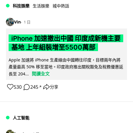
科技娛樂
生活娛樂
城中熱話
Vin
1 日
iPhone 加速撤出中國 印度成新機主要
基地 上年組裝增至5500萬部
Apple 加速將 iPhone 生產線由中國轉往印度，目標兩年內將
產量最高 50% 移至當地。印度政府推出關稅豁免及稅務優惠延
閱讀全文
長至 204...
530
245
分享
↗
人工智能