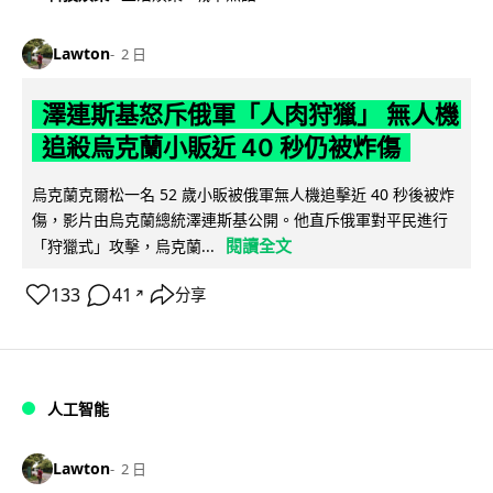
Lawton
2 日
澤連斯基怒斥俄軍「人肉狩獵」 無人機
追殺烏克蘭小販近 40 秒仍被炸傷
烏克蘭克爾松一名 52 歲小販被俄軍無人機追擊近 40 秒後被炸
傷，影片由烏克蘭總統澤連斯基公開。他直斥俄軍對平民進行
閱讀全文
「狩獵式」攻擊，烏克蘭...
133
41
分享
↗
人工智能
Lawton
2 日