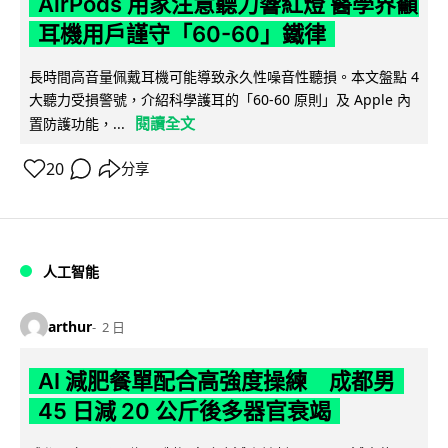
AirPods 用家注意聽力響紅燈 醫學界籲
耳機用戶謹守「60-60」鐵律
長時間高音量佩戴耳機可能導致永久性噪音性聽損。本文盤點 4
大聽力受損警號，介紹科學護耳的「60-60 原則」及 Apple 內
閱讀全文
置防護功能，...
20
分享
人工智能
arthur
2 日
AI 減肥餐單配合高強度操練 成都男
45 日減 20 公斤後多器官衰竭