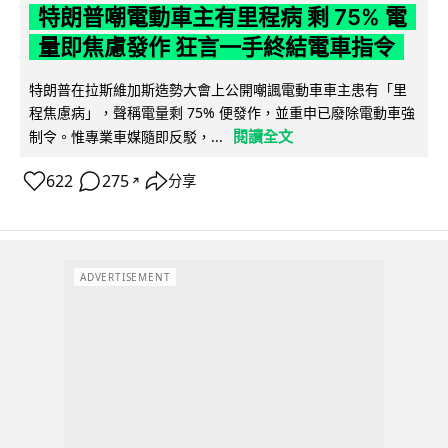
特朗普嘲電動車主有里程病 剩 75% 電
量即焦慮發作 狂言一手終結電車指令
特朗普在拉斯維加斯造勢大會上公開嘲諷電動車車主患有「里
程焦慮病」，聲稱電量剩 75% 便發作，並重申已廢除電動車強
閱讀全文
制令。惟專業車媒隨即反駁，...
622
275
分享
↗
ADVERTISEMENT