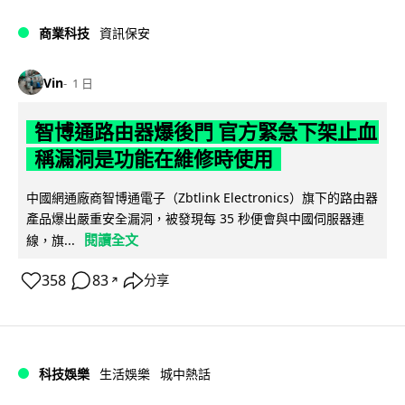
商業科技
資訊保安
Vin
1 日
智博通路由器爆後門 官方緊急下架止血
稱漏洞是功能在維修時使用
中國網通廠商智博通電子（Zbtlink Electronics）旗下的路由器
產品爆出嚴重安全漏洞，被發現每 35 秒便會與中國伺服器連
閱讀全文
線，旗...
358
83
分享
↗
科技娛樂
生活娛樂
城中熱話