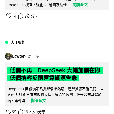
閱讀全文
Image 2.0 模型，強化 AI 繪圖及編輯...
14
分享
人工智能
Lawton
21 小時
低價不再！DeepSeek 大幅加價在即
低價搶客反釀運算資源告急
DeepSeek 因低價策略掀起需求熱潮，運算資源不勝負荷，官
方於 8 月 6 日宣布即將大幅上調 API 收費，惟未公布具體加
閱讀全文
幅。事件與...
65
19
分享
↗