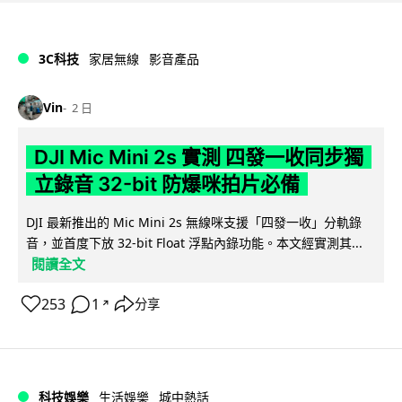
3C科技
家居無線
影音產品
Vin
2 日
DJI Mic Mini 2s 實測 四發一收同步獨
立錄音 32-bit 防爆咪拍片必備
DJI 最新推出的 Mic Mini 2s 無線咪支援「四發一收」分軌錄
音，並首度下放 32-bit Float 浮點內錄功能。本文經實測其...
閱讀全文
253
1
分享
↗
科技娛樂
生活娛樂
城中熱話