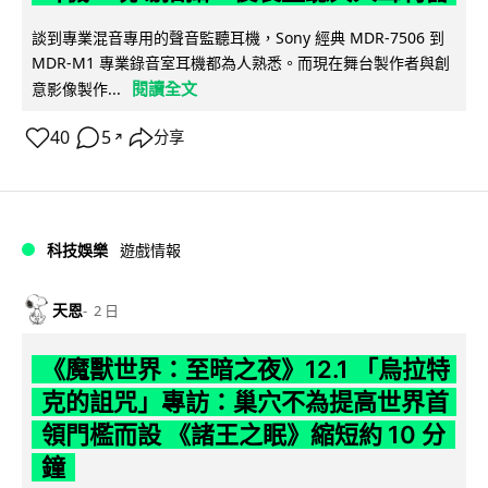
談到專業混音專用的聲音監聽耳機，Sony 經典 MDR-7506 到
MDR-M1 專業錄音室耳機都為人熟悉。而現在舞台製作者與創
閱讀全文
意影像製作...
40
5
分享
↗
科技娛樂
遊戲情報
天恩
2 日
《魔獸世界：至暗之夜》12.1 「烏拉特
克的詛咒」專訪：巢穴不為提高世界首
領門檻而設 《諸王之眠》縮短約 10 分
鐘