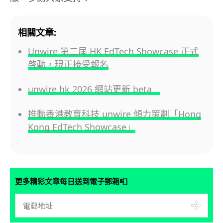
相關文章:
Unwire 第二屆 HK EdTech Showcase 正式
啓動，現正接受報名
unwire.hk 2026 網站更新 beta
推動香港教育科技 unwire 傾力策劃「Hong
Kong EdTech Showcase」
📮
更多精彩文章每日送到電子郵箱