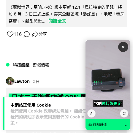
《魔獸世界：至暗之夜》版本更新 12.1「烏拉特克的詛咒」將
於 8 月 13 日正式上線，帶來全新區域「盤蛇島」、地城「毒牙
閱讀全文
祭壇」、新型態世...
116
分享
×
科技娛樂
遊戲情報
Lawton
2 日
日本二手遊戲店減 90% 門市 業績反增
本網站正使用 Cookie
四成 "懷舊"在 Z 世代變成最潮「新鮮
我們使用 Cookie 改善網站體驗。 繼續使用
🎵
⛶
感」
我們的網站即表示您同意我們的
Cookie 政
策
。
📖 詳細評測
→
日本零售巨頭 GEO 將懷舊遊戲銷售門市從 1,000 間大幅減至