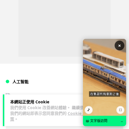
×
人工智能
Lawton
1 日
本網站正使用 Cookie
我們使用 Cookie 改善網站體驗。 繼續使用
🎵
⛶
Grok Imagine Image 2.0 推出 主打局
我們的網站即表示您同意我們的
Cookie 政
策
。
部編輯及多圖參考功能
📖 文字版訪問
→