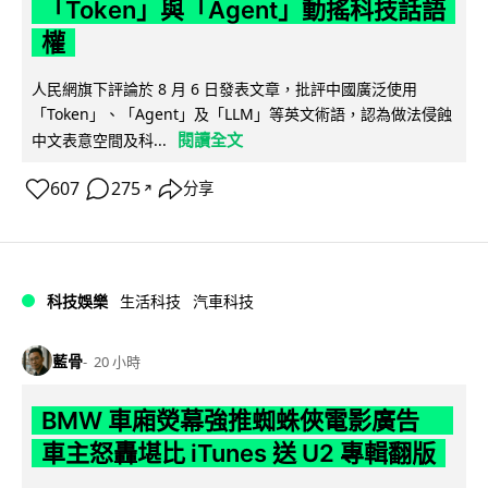
「Token」與「Agent」動搖科技話語
權
人民網旗下評論於 8 月 6 日發表文章，批評中國廣泛使用
「Token」、「Agent」及「LLM」等英文術語，認為做法侵蝕
閱讀全文
中文表意空間及科...
607
275
分享
↗
科技娛樂
生活科技
汽車科技
藍骨
20 小時
BMW 車廂熒幕強推蜘蛛俠電影廣告
車主怒轟堪比 iTunes 送 U2 專輯翻版