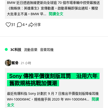
BMW 近日透過無線更新向全球逾 70 個市場車輛中控熒幕推送
《蜘蛛俠：英雄重生》宣傳動畫，啟動車輛即彈出通知，觸發
閱讀全文
大批車主不滿。BMW 早...
31
4
分享
↗
3C科技
流動音樂
音樂耳機
藍骨
21 小時
Sony 傳推平價復刻版耳筒 沿用六年
舊款規格挑戰加價潮
最近有爆料指 Sony 計劃於 9 月 7 日推出平價復刻版降噪耳機
閱讀
WH-1000XM4C，規格幾乎與 2020 年 WH-1000XM4...
全文