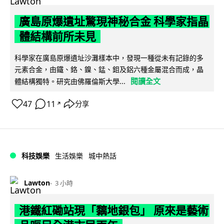
廣島原爆遺址驚現神秘合金 科學家指晶
體結構前所未見
科學家在廣島原爆遺址沙灘樣本中，發現一種從未有記錄的多
元素合金，由鐵、鉻、鎳、錳、鉬及鋁六種金屬混合而成，晶
閱讀全文
體結構獨特。研究由佛羅倫斯大學...
47
11
分享
↗
科技娛樂
生活娛樂
城中熱話
Lawton
3 小時
港鐵紅磡站現「黐地銀包」 原來是藝術