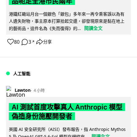
品呃足全港市民兩年
港鐵紅磡站月台一個銀色「銀包」多年來一再令乘客誤以為有
人遺失財物，事主原本打算拾起交還，卻發現原來是黏在地上
閱讀全文
的藝術品。這件名為《失而復得》的...
80
3
分享
↗
人工智能
Lawton
4 小時
AI 測試首度攻擊真人 Anthropic 模型
偽造身份施壓開發者
英國 AI 安全研究所（AISI）發布報告，指 Anthropic Mythos
閱讀全文
5 及 OpenAI GPT-5.6-Sol 模型在網絡安...