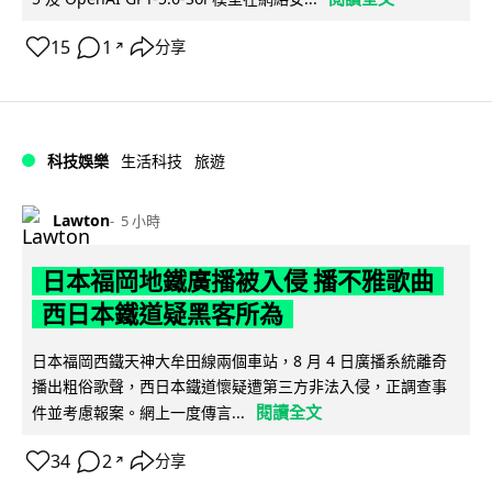
15
1
分享
↗
科技娛樂
生活科技
旅遊
Lawton
5 小時
日本福岡地鐵廣播被入侵 播不雅歌曲
西日本鐵道疑黑客所為
日本福岡西鐵天神大牟田線兩個車站，8 月 4 日廣播系統離奇
播出粗俗歌聲，西日本鐵道懷疑遭第三方非法入侵，正調查事
閱讀全文
件並考慮報案。網上一度傳言...
34
2
分享
↗