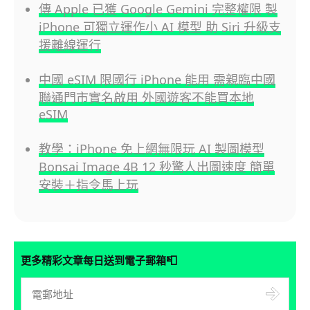
傳 Apple 已獲 Google Gemini 完整權限 製
iPhone 可獨立運作小 AI 模型 助 Siri 升級支
援離線運行
中國 eSIM 限國行 iPhone 能用 需親臨中國
聯通門市實名啟用 外國遊客不能買本地
eSIM
教學：iPhone 免上網無限玩 AI 製圖模型
Bonsai Image 4B 12 秒驚人出圖速度 簡單
安裝＋指令馬上玩
📮
更多精彩文章每日送到電子郵箱