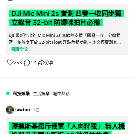
DJI Mic Mini 2s 實測 四發一收同步獨
立錄音 32-bit 防爆咪拍片必備
DJI 最新推出的 Mic Mini 2s 無線咪支援「四發一收」分軌錄
音，並首度下放 32-bit Float 浮點內錄功能。本文經實測其...
閱讀全文
253
1
分享
↗
科技娛樂
生活娛樂
城中熱話
Lawton
2 日
澤連斯基怒斥俄軍「人肉狩獵」 無人機