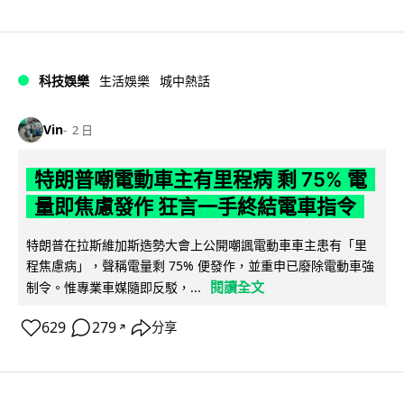
科技娛樂
生活娛樂
城中熱話
Vin
2 日
特朗普嘲電動車主有里程病 剩 75% 電
量即焦慮發作 狂言一手終結電車指令
特朗普在拉斯維加斯造勢大會上公開嘲諷電動車車主患有「里
程焦慮病」，聲稱電量剩 75% 便發作，並重申已廢除電動車強
閱讀全文
制令。惟專業車媒隨即反駁，...
629
279
分享
↗