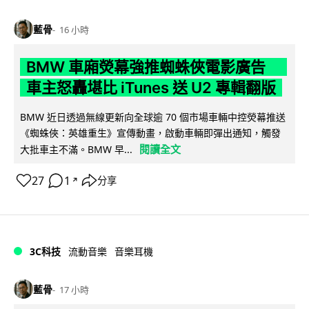
藍骨
16 小時
BMW 車廂熒幕強推蜘蛛俠電影廣告
車主怒轟堪比 iTunes 送 U2 專輯翻版
BMW 近日透過無線更新向全球逾 70 個市場車輛中控熒幕推送
《蜘蛛俠：英雄重生》宣傳動畫，啟動車輛即彈出通知，觸發
閱讀全文
大批車主不滿。BMW 早...
27
1
分享
↗
3C科技
流動音樂
音樂耳機
藍骨
17 小時