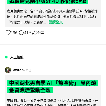
追殺烏克蘭小販近 40 秒仍被炸傷
烏克蘭克爾松一名 52 歲小販被俄軍無人機追擊近 40 秒後被炸
傷，影片由烏克蘭總統澤連斯基公開。他直斥俄軍對平民進行
閱讀全文
「狩獵式」攻擊，烏克蘭...
136
41
分享
↗
人工智能
Lawton
2 日
中國湖北男自學 AI 「煉金術」 屋內煉
金冒濃煙驚動全區
中國湖北黃石一名男子見金價高企，利用 AI 自學提煉黃金，在
租住單位私設高壓爐及作坊冶煉，過程產生大量刺鼻濃煙，驚