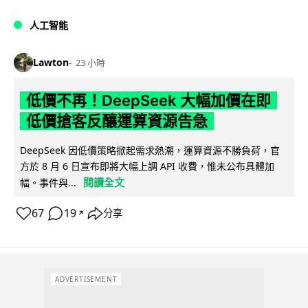
人工智能
Lawton
23 小時
低價不再！DeepSeek 大幅加價在即
低價搶客反釀運算資源告急
DeepSeek 因低價策略掀起需求熱潮，運算資源不勝負荷，官
方於 8 月 6 日宣布即將大幅上調 API 收費，惟未公布具體加
閱讀全文
幅。事件與...
67
19
分享
↗
ADVERTISEMENT