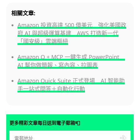
相關文章:
Amazon 投資高達 500 億美元 強化美國政
府 AI 與超級運算基建 AWS 打造新一代
「國安級」雲端樞紐
Amazon Q + MCP 一鍵生成 PowerPoint
AI 幫你做簡報、寫內容、拉圖表
Amazon Quick Suite 正式登場 AI 智能助
手一站式問答＋自動化行動
📮
更多精彩文章每日送到電子郵箱