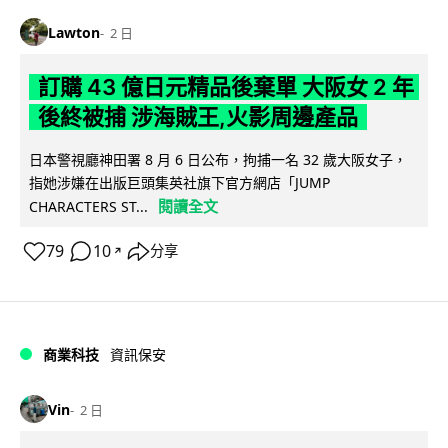
Lawton
2 日
訂購 43 億日元精品後棄單 大阪女 2 年
後終被捕 涉海賊王,火影周邊產品
日本警視廳神田署 8 月 6 日公布，拘捕一名 32 歲大阪女子，
指她涉嫌在出版巨頭集英社旗下官方網店「JUMP
閱讀全文
CHARACTERS ST...
79
10
分享
↗
商業科技
資訊保安
Vin
2 日