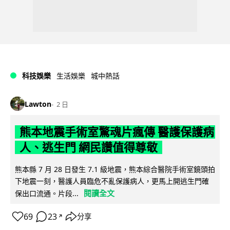
科技娛樂
生活娛樂
城中熱話
Lawton
2 日
熊本地震手術室驚魂片瘋傳 醫護保護病
人、逃生門 網民讚值得尊敬
熊本縣 7 月 28 日發生 7.1 級地震，熊本綜合醫院手術室鏡頭拍
下地震一刻，醫護人員臨危不亂保護病人，更馬上開逃生門確
閱讀全文
保出口流通。片段...
69
23
分享
↗