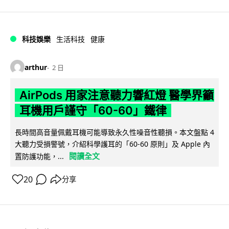
科技娛樂
生活科技
健康
arthur
2 日
AirPods 用家注意聽力響紅燈 醫學界籲
耳機用戶謹守「60-60」鐵律
長時間高音量佩戴耳機可能導致永久性噪音性聽損。本文盤點 4
大聽力受損警號，介紹科學護耳的「60-60 原則」及 Apple 內
閱讀全文
置防護功能，...
20
分享