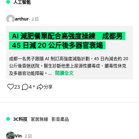
人工智能
arthur
2 日
AI 減肥餐單配合高強度操練 成都男
45 日減 20 公斤後多器官衰竭
成都一名男子跟隨 AI 制訂高強度減脂計劃，45 日內減去約 20
公斤後昏迷送院。醫生診斷他患上尿源性膿毒症、膿毒性休克
閱讀全文
及多器官功能障礙。...
23
4
分享
↗
3C科技
家居無線
影音產品
Vin
2 日