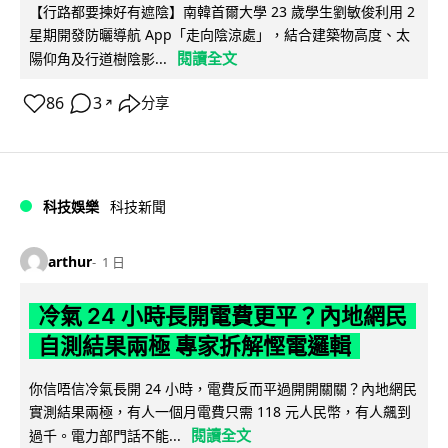
【行路都要揀好有遮陰】南韓首爾大學 23 歲學生劉敏俊利用 2
星期開發防曬導航 App「走向陰涼處」，結合建築物高度、太
閱讀全文
陽仰角及行道樹陰影...
86
3
分享
↗
科技娛樂
科技新聞
arthur
1 日
冷氣 24 小時長開電費更平？內地網民
自測結果兩極 專家拆解慳電邏輯
你信唔信冷氣長開 24 小時，電費反而平過開開關關？內地網民
實測結果兩極，有人一個月電費只需 118 元人民幣，有人飆到
閱讀全文
過千。電力部門話不能...