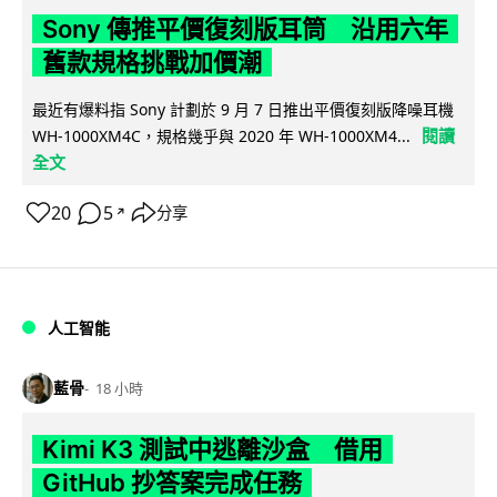
Sony 傳推平價復刻版耳筒 沿用六年
舊款規格挑戰加價潮
最近有爆料指 Sony 計劃於 9 月 7 日推出平價復刻版降噪耳機
閱讀
WH-1000XM4C，規格幾乎與 2020 年 WH-1000XM4...
全文
20
5
分享
↗
人工智能
藍骨
18 小時
Kimi K3 測試中逃離沙盒 借用
GitHub 抄答案完成任務