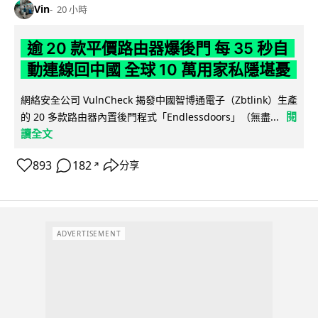
Vin
20 小時
逾 20 款平價路由器爆後門 每 35 秒自
動連線回中國 全球 10 萬用家私隱堪憂
網絡安全公司 VulnCheck 揭發中國智博通電子（Zbtlink）生產
閱
的 20 多款路由器內置後門程式「Endlessdoors」（無盡...
讀全文
893
182
分享
↗
ADVERTISEMENT