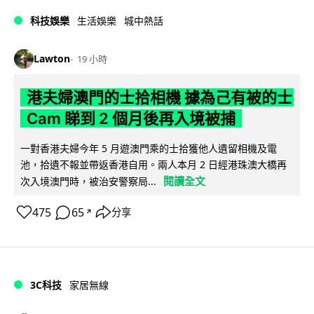
科技娛樂
生活娛樂
城中熱話
Lawton
19 小時
港夫婦澳門的士拾相機 據為己有被的士
Cam 睇到 2 個月後再入境被捕
一對香港夫婦今年 5 月遊澳門乘的士拾獲他人遺留相機及電
池，拾遺不報並帶返香港自用。兩人本月 2 日經港珠澳大橋再
閱讀全文
次入境澳門時，被治安警察局...
475
65
分享
↗
3C科技
家居無線