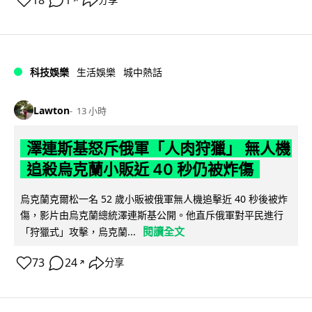
18
1
分享
科技娛樂
生活娛樂
城中熱話
Lawton
13 小時
澤連斯基怒斥俄軍「人肉狩獵」 無人機
追殺烏克蘭小販近 40 秒仍被炸傷
烏克蘭克爾松一名 52 歲小販被俄軍無人機追擊近 40 秒後被炸
傷，影片由烏克蘭總統澤連斯基公開。他直斥俄軍對平民進行
閱讀全文
「狩獵式」攻擊，烏克蘭...
73
24
分享
↗