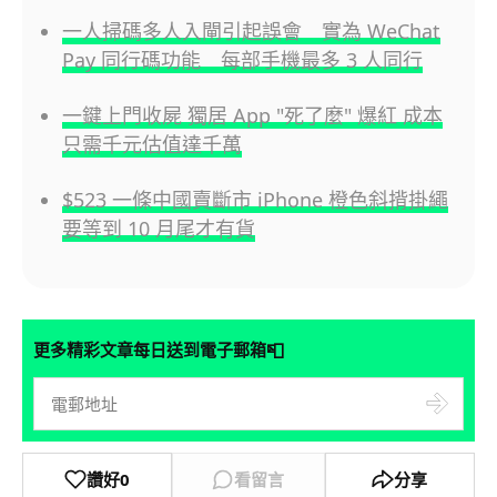
一人掃碼多人入閘引起誤會 實為 WeChat
Pay 同行碼功能 每部手機最多 3 人同行
一鍵上門收屍 獨居 App "死了麼" 爆紅 成本
只需千元估值達千萬
$523 一條中國賣斷市 iPhone 橙色斜揹掛繩
要等到 10 月尾才有貨
📮
更多精彩文章每日送到電子郵箱
讚好
0
看留言
分享