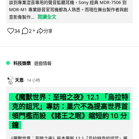
談到專業混音專用的聲音監聽耳機，Sony 經典 MDR-7506 到
MDR-M1 專業錄音室耳機都為人熟悉。而現在舞台製作者與創
閱讀全文
意影像製作...
34
2
分享
↗
科技娛樂
遊戲情報
天恩
14 小時
《魔獸世界：至暗之夜》12.1 「烏拉特
克的詛咒」專訪：巢穴不為提高世界首
領門檻而設 《諸王之眠》縮短約 10 分
鐘
《魔獸世界：至暗之夜》版本更新 12.1「烏拉特克的詛咒」將