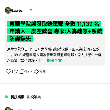
Lawton
1 日
東華學院誤發取錄電郵 全數 11,139 名
申請人一度空歡喜 專家:人為疏忽+系統
防護缺失
東華學院今日（5 日）大學聯招放榜之際，因人為疏忽向全數
11,139 名課程申請人錯誤發出取錄通知電郵，令大批考生一度
閱讀全文
以為獲得學位取錄，事...
147
17
分享
↗
科技娛樂
影視娛樂