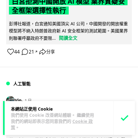
白宮拒測中國開放 AI 模型 業界質疑安
全框架選擇性執行
彭博社報道，白宮通知美國頂尖 AI 公司，中國開發的開放權重
模型將不納入特朗普政府新 AI 安全框架的測試範圍。美國業界
閱讀全文
則聯署呼籲政府不要限...
44
21
分享
↗
人工智能
Vin
1 日
本網站正使用 Cookie
我們使用 Cookie 改善網站體驗。 繼續使用
地盤偷吸煙難逃高空法眼 勞工處出動熱
我們的網站即表示您同意我們的
Cookie 政
感無人機 擬加 AI 人臉識別精準執法
策
。