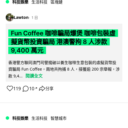
科技娛樂
生活科技
區塊鏈
Lawton
1 日
Fun Coffee 咖啡騙局爆煲 咖啡包裝虛
擬貨幣投資騙局 港澳警拘 8 人涉款
9,400 萬元
香港警方聯同澳門司警搗破以養生咖啡生意包裝的虛擬貨幣投
資騙局 Fun Coffee，兩地共拘捕 8 人，接獲逾 200 宗舉報，涉
閱讀全文
款 9,4...
119
10
分享
↗
科技娛樂
生活科技
智慧城市