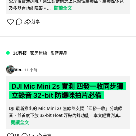
公斤後昏迷送院。醫生診斷他患上尿源性膿毒症、膿毒性休克
閱讀全文
及多器官功能障礙。...
分享
3C科技
家居無線
影音產品
Vin
11 小時
DJI Mic Mini 2s 實測 四發一收同步獨
立錄音 32-bit 防爆咪拍片必備
DJI 最新推出的 Mic Mini 2s 無線咪支援「四發一收」分軌錄
音，並首度下放 32-bit Float 浮點內錄功能。本文經實測其...
閱讀全文
↗