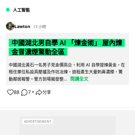
人工智能
Lawton
13 小時
中國湖北男自學 AI 「煉金術」 屋內煉
金冒濃煙驚動全區
中國湖北黃石一名男子見金價高企，利用 AI 自學提煉黃金，在
租住單位私設高壓爐及作坊冶煉，過程產生大量刺鼻濃煙，驚
閱讀全文
動鄰居報警。警方到場揭發整...
88
7
分享
↗
ADVERTISEMENT