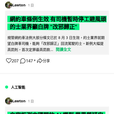
Lawton
1 日
網約車條例生效 有司機暫時停工避風頭
的士業界籲白牌 "改邪歸正"
規管網約車法例大部分條文已於 8 月 3 日生效，的士業界就期
望白牌車司機，能夠「改邪歸正」回流駕駛的士。新例大幅提
閱讀全文
高罰則，首次定罪最高罰款...
207
147
分享
↗
人工智能
Lawton
1 日