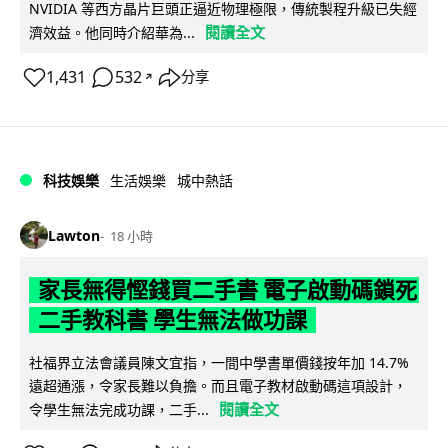
NVIDIA 等西方晶片巨頭正逼近物理極限，傳統製程升級已失經
閱讀全文
濟效益。他同時介紹華為...
1,431
532
分享
↗
科技娛樂
生活娛樂
城中熱話
Lawton
18 小時
家長無得慳錢買二手書 電子啟動碼鎖死
二手教科書 學生無法做功課
社福界立法會議員陳文宜指，一間中學書單價錢按年加 14.7%
遠超通漲，令家長難以負擔。而且電子教材啟動碼這項設計，
閱讀全文
令學生無法完成功課，二手...