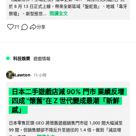
於 8 月 13 日正式上線，帶來全新區域「盤蛇島」、地城「毒牙
閱讀全文
祭壇」、新型態世...
71
分享
科技娛樂
遊戲情報
Lawton
15 小時
日本二手遊戲店減 90% 門市 業績反增
四成 "懷舊"在 Z 世代變成最潮「新鮮
感」
日本零售巨頭 GEO 將懷舊遊戲銷售門市從 1,000 間大幅減至
99 間，但銷售額卻不降反升至過往的 1.4 倍。做到「減店增