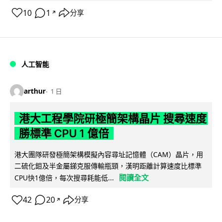
10
1
分享
↗
人工智能
arthur
1 日
港大工程學院研極簡架構晶片 搜尋速度
勝標準 CPU 1 億倍
港大團隊研發極簡架構模擬內容尋址記憶體（CAM）晶片，用
二硫化鉬及半金屬銻克服傳輸瓶頸，漢明距離計算速度比標準
閱讀全文
CPU快1億倍，每次搜尋耗能低...
42
20
分享
↗