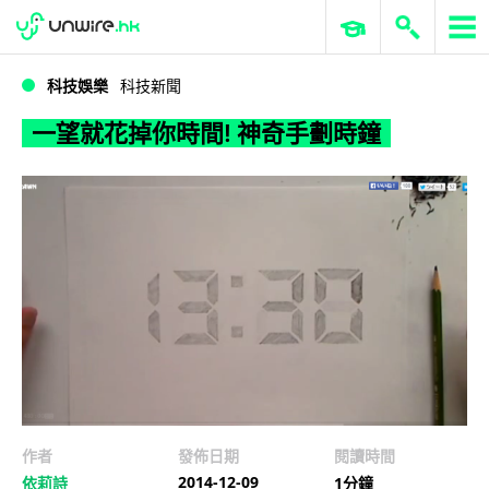
WWDC 2026
GenAI 與雲端科技專區
ERP 與商業 AI
一望就花掉你時間! 神奇手劃時鐘
科技娛樂
科技新聞
一望就花掉你時間! 神奇手劃時鐘
作者
發佈日期
閱讀時間
2014-12-09
依莉詩
1分鐘