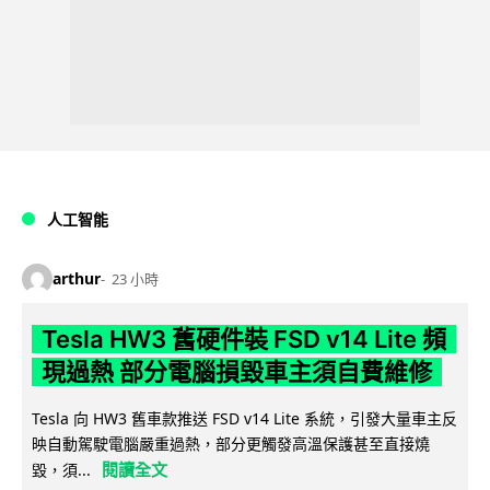
人工智能
arthur
23 小時
Tesla HW3 舊硬件裝 FSD v14 Lite 頻
現過熱 部分電腦損毀車主須自費維修
Tesla 向 HW3 舊車款推送 FSD v14 Lite 系統，引發大量車主反
映自動駕駛電腦嚴重過熱，部分更觸發高溫保護甚至直接燒
閱讀全文
毀，須...