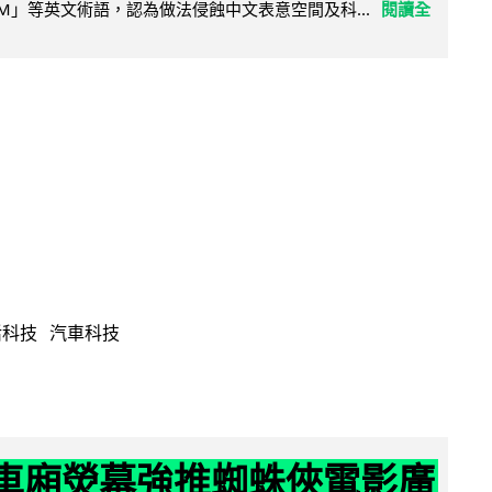
LLM」等英文術語，認為做法侵蝕中文表意空間及科...
閱讀全
活科技
汽車科技
 車廂熒幕強推蜘蛛俠電影廣