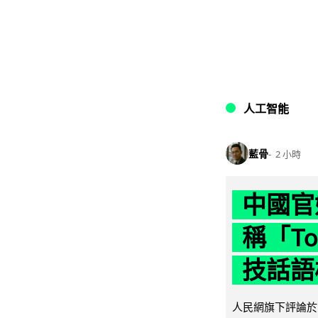
人工智能
藍骨
2 小時
中國官
稱「To
技話語
人民網旗下評論於 