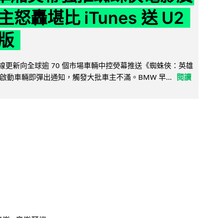
怒轟堪比 iTunes 送 U2
版
無線更新向全球逾 70 個市場車輛中控熒幕推送《蜘蛛俠：英雄
啟動車輛即彈出通知，觸發大批車主不滿。BMW 早...
閱讀