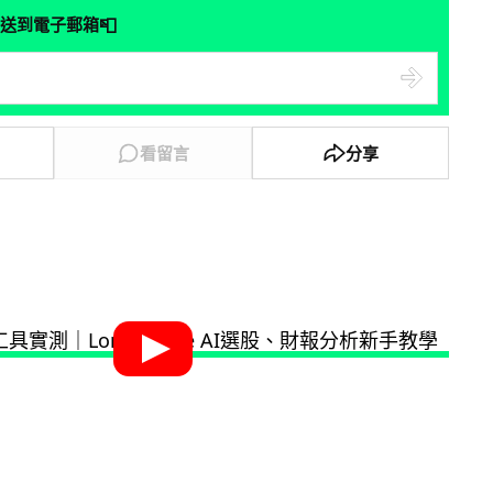
📮
送到電子郵箱
看留言
分享