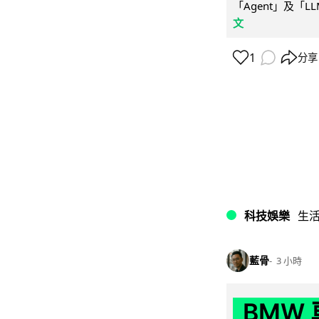
「Agent」及「
文
1
分享
科技娛樂
生
藍骨
3 小時
BMW