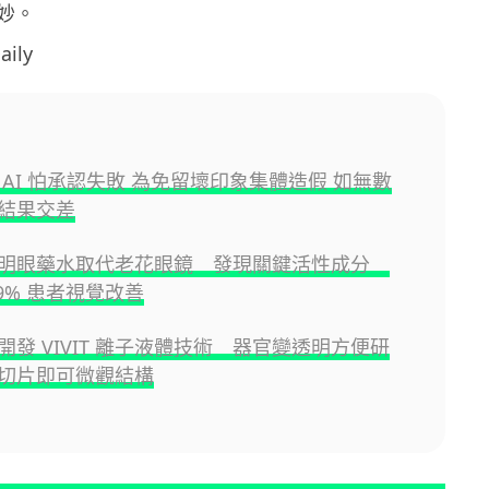
妙。
ily
 AI 怕承認失敗 為免留壞印象集體造假 如無數
結果交差
發明眼藥水取代老花眼鏡 發現關鍵活性成分
9% 患者視覺改善
開發 VIVIT 離子液體技術 器官變透明方便研
切片即可微觀結構