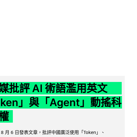
媒批評 AI 術語濫用英文
ken」與「Agent」動搖科
權
8 月 6 日發表文章，批評中國廣泛使用「Token」、