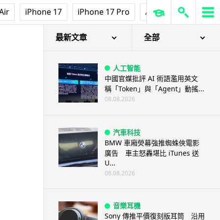
Air
iPhone 17
iPhone 17 Pro
AirPods Pro 3
Ap
最新文章
全部
人工智能
中國官媒批評 AI 術語濫用英文
稱「Token」與「Agent」動搖...
08.08.2026
汽車科技
BMW 車廂熒幕強推蜘蛛俠電影
廣告 車主怒轟堪比 iTunes 送
U...
08.08.2026
音樂耳機
Sony 傳推平價復刻版耳筒 沿用