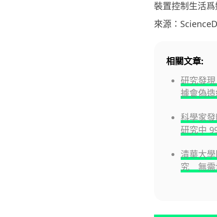
裝置控制生活爲
來源：ScienceDa
相關文章:
研究發現
據會偽造
科學家
研究中 9
清華大學
究 無需