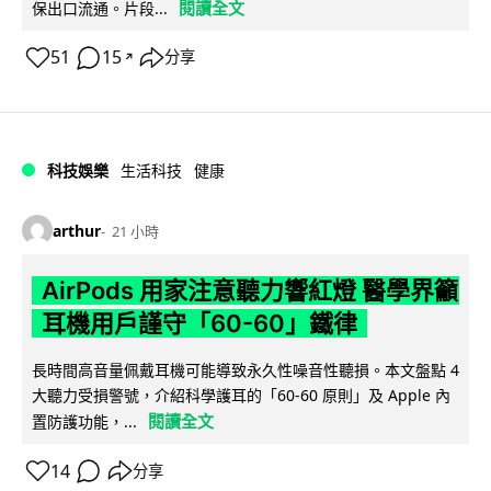
閱讀全文
保出口流通。片段...
51
15
分享
↗
科技娛樂
生活科技
健康
arthur
21 小時
AirPods 用家注意聽力響紅燈 醫學界籲
耳機用戶謹守「60-60」鐵律
長時間高音量佩戴耳機可能導致永久性噪音性聽損。本文盤點 4
大聽力受損警號，介紹科學護耳的「60-60 原則」及 Apple 內
閱讀全文
置防護功能，...
14
分享