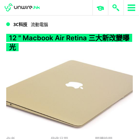
WWDC 2026
GenAI 與雲端科技專區
ERP 與商業 AI
12
3C科技
流動電腦
12 " Macbook Air Retina 三大新改變曝
光
作者
發佈日期
閱讀時間