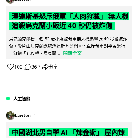
澤連斯基怒斥俄軍「人肉狩獵」 無人機
追殺烏克蘭小販近 40 秒仍被炸傷
烏克蘭克爾松一名 52 歲小販被俄軍無人機追擊近 40 秒後被炸
傷，影片由烏克蘭總統澤連斯基公開。他直斥俄軍對平民進行
閱讀全文
「狩獵式」攻擊，烏克蘭...
102
36
分享
↗
人工智能
Lawton
1 日
中國湖北男自學 AI 「煉金術」 屋內煉