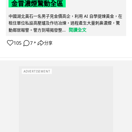
金冒濃煙驚動全區
中國湖北黃石一名男子見金價高企，利用 AI 自學提煉黃金，在
租住單位私設高壓爐及作坊冶煉，過程產生大量刺鼻濃煙，驚
閱讀全文
動鄰居報警。警方到場揭發整...
105
7
分享
↗
ADVERTISEMENT