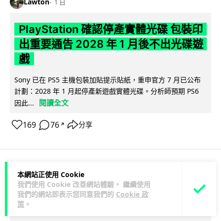
Lawton
1 日
PlayStation 確認停產實體光碟 包裝印
出重要通告 2028 年 1 月後不出光碟遊
戲
Sony 已在 PS5 主機包裝加貼提示貼紙，重申官方 7 月已公布
計劃：2028 年 1 月起停產新遊戲實體光碟。分析師預期 PS6
閱讀全文
因此...
169
76
分享
↗
本網站正使用 Cookie
人工智能
我們使用 Cookie 改善網站體驗。 繼續使用
我們的網站即表示您同意我們的
Cookie 政
Vin
1 日
策
。