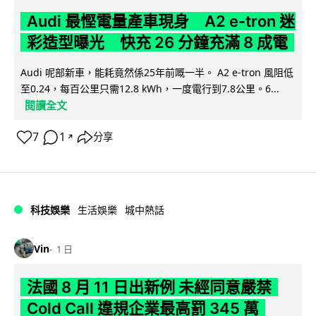
Audi 最慳電量產車現身 A2 e-tron 迷
彩造型曝光 快充 26 分鐘充滿 8 成電
Audi 呢部新車，能耗竟然係25年前嘅一半。 A2 e-tron 風阻低
至0.24，每百公里只需12.8 kWh，一度電行到7.8公里。6...
閱讀全文
7
1
分享
↗
科技娛樂
生活娛樂
城中熱話
Vin
1 日
法國 8 月 11 日出新例 未經同意嚴禁
Cold Call 違規企業最高罰 345 萬