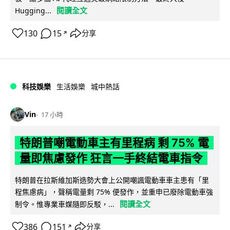
閱讀全文
Hugging...
130
15
分享
↗
科技娛樂
生活娛樂
城中熱話
Vin
17 小時
特朗普嘲電動車主有里程病 剩 75% 電
量即焦慮發作 狂言一手終結電車指令
特朗普在拉斯維加斯造勢大會上公開嘲諷電動車車主患有「里
程焦慮病」，聲稱電量剩 75% 便發作，並重申已廢除電動車強
閱讀全文
制令。惟專業車媒隨即反駁，...
386
151
分享
↗