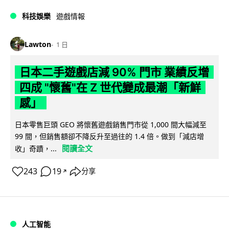
科技娛樂
遊戲情報
Lawton
1 日
日本二手遊戲店減 90% 門市 業績反增
四成 "懷舊"在 Z 世代變成最潮「新鮮
感」
日本零售巨頭 GEO 將懷舊遊戲銷售門市從 1,000 間大幅減至
99 間，但銷售額卻不降反升至過往的 1.4 倍。做到「減店增
閱讀全文
收」奇蹟，...
243
19
分享
↗
人工智能