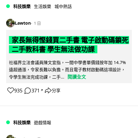
科技娛樂
生活娛樂
城中熱話
Lawton
1 日
家長無得慳錢買二手書 電子啟動碼鎖死
二手教科書 學生無法做功課
社福界立法會議員陳文宜指，一間中學書單價錢按年加 14.7%
遠超通漲，令家長難以負擔。而且電子教材啟動碼這項設計，
閱讀全文
令學生無法完成功課，二手...
935
371
分享
↗
科技娛樂
遊戲情報