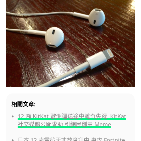
相關文章:
12 噸 KitKat 歐洲運送途中離奇失蹤 KitKat
社交媒體公開求助 引網民創意 Meme
日本 12 歲電競天才放棄升中 專攻 Fortnite