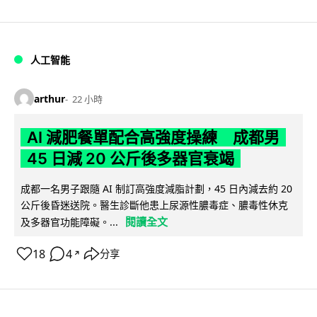
人工智能
arthur
22 小時
AI 減肥餐單配合高強度操練 成都男
45 日減 20 公斤後多器官衰竭
成都一名男子跟隨 AI 制訂高強度減脂計劃，45 日內減去約 20
公斤後昏迷送院。醫生診斷他患上尿源性膿毒症、膿毒性休克
閱讀全文
及多器官功能障礙。...
18
4
分享
↗