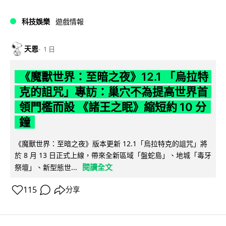
科技娛樂
遊戲情報
天恩
1 日
《魔獸世界：至暗之夜》12.1 「烏拉特
克的詛咒」專訪：巢穴不為提高世界首
領門檻而設 《諸王之眠》縮短約 10 分
鐘
《魔獸世界：至暗之夜》版本更新 12.1「烏拉特克的詛咒」將
於 8 月 13 日正式上線，帶來全新區域「盤蛇島」、地城「毒牙
閱讀全文
祭壇」、新型態世...
115
分享