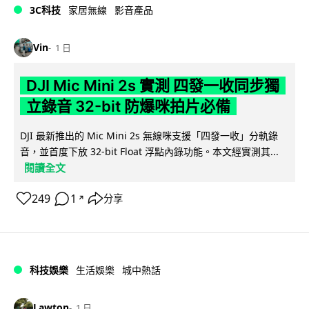
3C科技
家居無線
影音產品
Vin
1 日
DJI Mic Mini 2s 實測 四發一收同步獨
立錄音 32-bit 防爆咪拍片必備
DJI 最新推出的 Mic Mini 2s 無線咪支援「四發一收」分軌錄
音，並首度下放 32-bit Float 浮點內錄功能。本文經實測其...
閱讀全文
249
1
分享
↗
科技娛樂
生活娛樂
城中熱話
Lawton
1 日