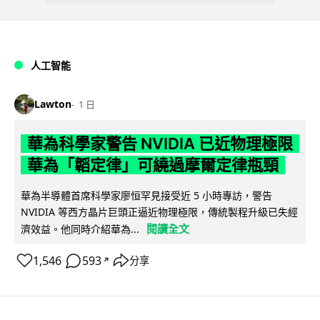
人工智能
Lawton
1 日
華為科學家警告 NVIDIA 已近物理極限
華為「韜定律」可繞過摩爾定律瓶頸
華為半導體首席科學家廖恒罕見接受近 5 小時專訪，警告
NVIDIA 等西方晶片巨頭正逼近物理極限，傳統製程升級已失經
閱讀全文
濟效益。他同時介紹華為...
1,546
593
分享
↗