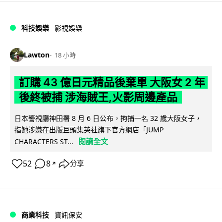
科技娛樂
影視娛樂
Lawton
18 小時
訂購 43 億日元精品後棄單 大阪女 2 年
後終被捕 涉海賊王,火影周邊產品
日本警視廳神田署 8 月 6 日公布，拘捕一名 32 歲大阪女子，
指她涉嫌在出版巨頭集英社旗下官方網店「JUMP
閱讀全文
CHARACTERS ST...
52
8
分享
↗
商業科技
資訊保安