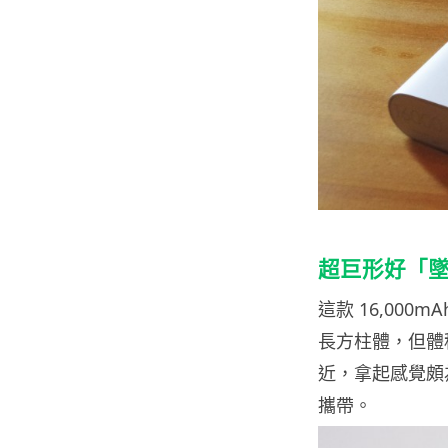
超巨形好「
這款 16,00
長方柱體，但體積似
近，拿起感覺頗
攜帶。