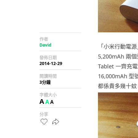
作者
David
「小米行動電源」
5,200mAh 
發佈日期
2014-12-29
Tablet 一
16,000mAh
閱讀時間
3分鐘
都係貴多幾十蚊
字體大小
A
A
A
分享