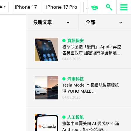
Air
iPhone 17
iPhone 17 Pro
AirPods Pro 3
Ap
最新文章
全部
資訊保安
被命令製造「後門」 Apple 再控
告英國政府 加密後門爭議延燒...
04.08.2026
汽車科技
Tesla Model Y 長續航後驅版抵
港 YOHO MALL ...
04.08.2026
人工智能
據報中國憂美國 AI 變武器 不滿
Anthropic 拒正常存取...