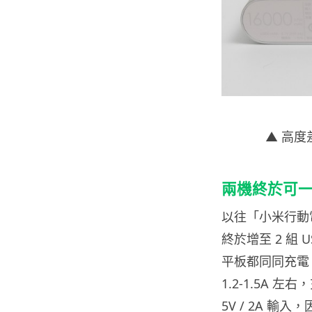
▲ 高度
兩機終於可
以往「小米行動電源
終於增至 2 組 
平板都同同充電，而
1.2-1.5A 
5V / 2A 輸