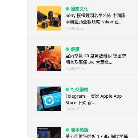
攝影文化
Sony 授權鏡頭名單公佈 中國廠
平價鏡頭全數缺席 Nikon 已...
04.08.2026
健康
室內空氣 40 度暑熱難耐 德國空
調普及率僅 3% 大眾繼...
04.08.2026
社交網絡
Telegram 一度從 Apple App
Store 下架 官...
04.08.2026
城中熱話
葵芳街燈狂閃近 1 小時 網民笑稱