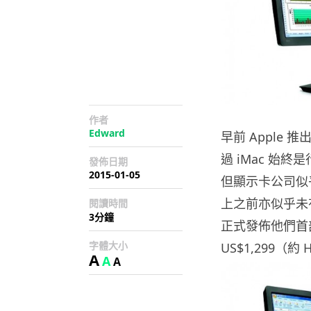
作者
Edward
早前 Apple 推
過 iMac 始終
發佈日期
2015-01-05
但顯示卡公司似
上之前亦似乎未有
閱讀時間
3分鐘
正式發佈他們首部
字體大小
US$1,299（約
A
A
A