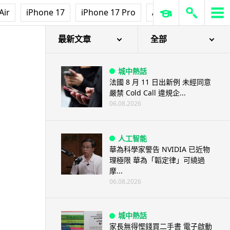
Air
iPhone 17
iPhone 17 Pro
AirPods Pro 3
Ap
最新文章
全部
城中熱話
法國 8 月 11 日出新例 未經同意
嚴禁 Cold Call 違規企...
06.08.2026
人工智能
華為科學家警告 NVIDIA 已近物
理極限 華為「韜定律」可繞過
摩...
06.08.2026
城中熱話
家長無得慳錢買二手書 電子啟動