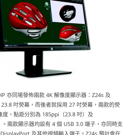
，HP 亦同場發佈兩款 4K 解像度顯示器：Z24s 及
 23.8 吋熒幕，而後者就採用 27 吋熒幕，兩款的熒
像度，點距分別為 185ppi（23.8 吋）及
 吋）。兩款顯示器均設有 4 個 USB 3.0 端子，亦同時支
i DisplayPort 及其他視頻輸入端子。Z24s 預計會在