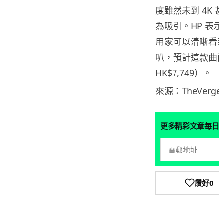
度雖然未到 4K 甚
為吸引。HP 表
用家可以清晰看
叭，預計這款曲面
HK$7,749）。
來源：TheVerg
更多精彩文章每日
讚好
0