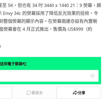
至 5K，但也有 34 吋 3440 x 1440 21：9 熒幕，頗
示 Envy 34c 的熒幕採用了降低反光效果的技術，令
到整個熒幕的顯示內容。在熒幕兩邊亦設有內置喇
熒幕會在 4 月正式推出，售價為 US$999（約
e
📮
送到電子郵箱
看留言
分享