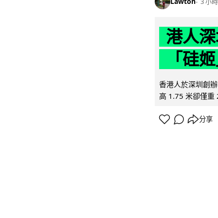
Lawton
3 小時
港人深
「硅姬
香港人於深圳創辦初
高 1.75 米卻僅重 
分享