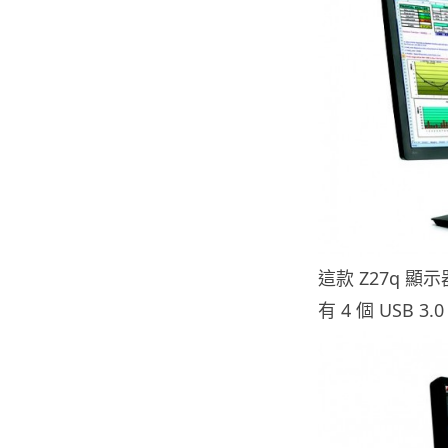
這款 Z27q 顯
有 4 個 USB