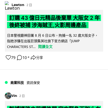
Lawton
2 日
訂購 43 億日元精品後棄單 大阪女 2 年
後終被捕 涉海賊王,火影周邊產品
日本警視廳神田署 8 月 6 日公布，拘捕一名 32 歲大阪女子，
指她涉嫌在出版巨頭集英社旗下官方網店「JUMP
閱讀全文
CHARACTERS ST...
79
10
分享
↗
商業科技
資訊保安
Vin
2 日