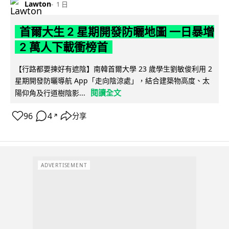
Lawton
1 日
首爾大生 2 星期開發防曬地圖 一日暴增
2 萬人下載衝榜首
【行路都要揀好有遮陰】南韓首爾大學 23 歲學生劉敏俊利用 2
星期開發防曬導航 App「走向陰涼處」，結合建築物高度、太
閱讀全文
陽仰角及行道樹陰影...
96
4
分享
↗
ADVERTISEMENT