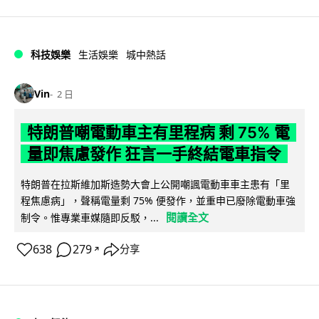
科技娛樂
生活娛樂
城中熱話
Vin
2 日
特朗普嘲電動車主有里程病 剩 75% 電
量即焦慮發作 狂言一手終結電車指令
特朗普在拉斯維加斯造勢大會上公開嘲諷電動車車主患有「里
程焦慮病」，聲稱電量剩 75% 便發作，並重申已廢除電動車強
閱讀全文
制令。惟專業車媒隨即反駁，...
638
279
分享
↗