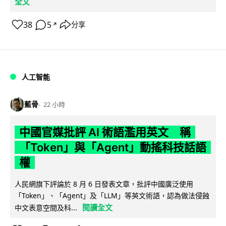
全文
38
5
分享
↗
人工智能
藍骨
22 小時
中國官媒批評 AI 術語濫用英文 稱
「Token」與「Agent」動搖科技話語
權
人民網旗下評論於 8 月 6 日發表文章，批評中國廣泛使用
「Token」、「Agent」及「LLM」等英文術語，認為做法侵蝕
閱讀全文
中文表意空間及科...