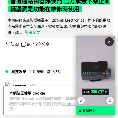
智博通路由器爆後門 官方緊急下架止血
稱漏洞是功能在維修時使用
中國網通廠商智博通電子（Zbtlink Electronics）旗下的路由器
產品爆出嚴重安全漏洞，被發現每 35 秒便會與中國伺服器連
閱讀全文
線，旗...
×
382
86
分享
↗
科技娛樂
生活娛樂
城中熱話
Lawton
2 日
本網站正使用 Cookie
我們使用 Cookie 改善網站體驗。 繼續使用
熊本地震手術室驚魂片瘋傳 醫護保護病
🎵
⛶
我們的網站即表示您同意我們的
Cookie 政
人、逃生門 網民讚值得尊敬
策
。
📖 詳細評測
→