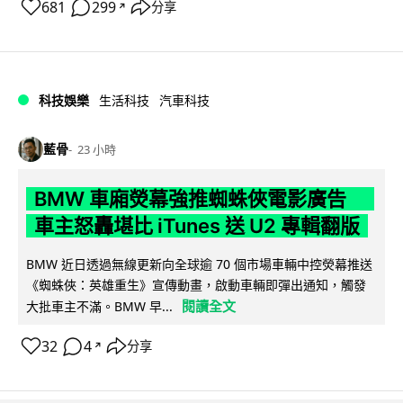
681
299
分享
↗
科技娛樂
生活科技
汽車科技
藍骨
23 小時
BMW 車廂熒幕強推蜘蛛俠電影廣告
車主怒轟堪比 iTunes 送 U2 專輯翻版
BMW 近日透過無線更新向全球逾 70 個市場車輛中控熒幕推送
《蜘蛛俠：英雄重生》宣傳動畫，啟動車輛即彈出通知，觸發
閱讀全文
大批車主不滿。BMW 早...
32
4
分享
↗