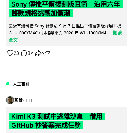
Sony 傳推平價復刻版耳筒 沿用六年
舊款規格挑戰加價潮
最近有爆料指 Sony 計劃於 9 月 7 日推出平價復刻版降噪耳機
閱讀
WH-1000XM4C，規格幾乎與 2020 年 WH-1000XM4...
全文
23
8
分享
↗
人工智能
藍骨
1 日
Kimi K3 測試中逃離沙盒 借用
GitHub 抄答案完成任務