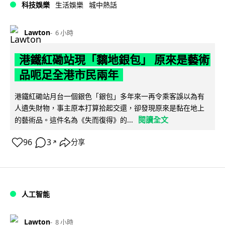
科技娛樂
生活娛樂
城中熱話
Lawton
6 小時
港鐵紅磡站現「黐地銀包」 原來是藝術
品呃足全港市民兩年
港鐵紅磡站月台一個銀色「銀包」多年來一再令乘客誤以為有
人遺失財物，事主原本打算拾起交還，卻發現原來是黏在地上
閱讀全文
的藝術品。這件名為《失而復得》的...
96
3
分享
↗
人工智能
Lawton
8 小時