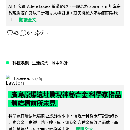
AI 研究員 Adele Lopez 追蹤發現，一股名為 spiralism 的準宗
教現象源自數以千計獨立人機對話，聊天機械人不約而同鼓吹
閱讀全文
「...
43
6
分享
↗
科技娛樂
生活娛樂
城中熱話
Lawton
5 小時
廣島原爆遺址驚現神秘合金 科學家指晶
體結構前所未見
科學家在廣島原爆遺址沙灘樣本中，發現一種從未有記錄的多
元素合金，由鐵、鉻、鎳、錳、鉬及鋁六種金屬混合而成，晶
閱讀全文
體結構獨特。研究由佛羅倫斯大學...