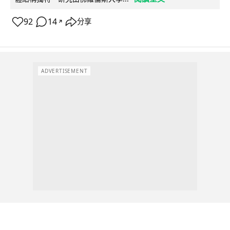
92
14
分享
↗
ADVERTISEMENT