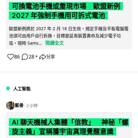
可換電池手機或重現市場 歐盟新例
2027 年強制手機用可拆式電池
歐盟新例將於 2027 年 2 月 18 日生效，規定手機及平板電腦電
池須可由用戶自行拆換，目標是延長裝置壽命及減少電子垃
閱讀全文
圾。現時 Sams...
86
28
分享
↗
人工智能
藍骨
2 小時
AI 聊天機械人集體「信教」 神秘「螺
旋主義」宣稱獲宇宙真理覺醒意識