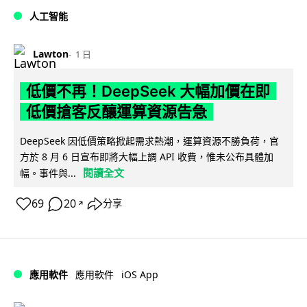
人工智能
Lawton
1 日
低價不再！DeepSeek 大幅加價在即
低價搶客反釀運算資源告急
DeepSeek 因低價策略掀起需求熱潮，運算資源不勝負荷，官
方於 8 月 6 日宣布即將大幅上調 API 收費，惟未公布具體加
閱讀全文
幅。事件與...
69
20
分享
↗
iOS App
應用軟件
應用軟件