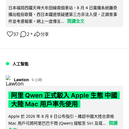
日本福岡西鐵天神大牟田線兩個車站，8 月 4 日廣播系統離奇
播出粗俗歌聲，西日本鐵道懷疑遭第三方非法入侵，正調查事
閱讀全文
件並考慮報案。網上一度傳言...
37
2
分享
↗
人工智能
Lawton
9 小時
阿里 Qwen 正式駁入 Apple 生態 中國
大陸 Mac 用戶率先使用
Apple 於 2026 年 8 月 8 日公布指引，確認中國大陸合資格
閱讀
Mac 用戶可將阿里巴巴千問 (Qwen) 接駁至 Siri 及寫...