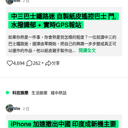
Vin
2 日
中三巴士鐵路迷 自製紙皮遙控巴士 門,
水撥識郁 + 實時GPS報站
如果你熱愛一件事，你會熱愛到怎樣的程度？一位就讀中三的
巴士鐵路迷，選擇由零開始，把自己的興趣一步步變成真正可
閱讀全文
以運作的作品。他以紙皮親手製作出...
4,694
262
分享
↗
科技娛樂
生活娛樂
城中熱話
Vin
2 日
iPhone 加速撤出中國 印度成新機主要