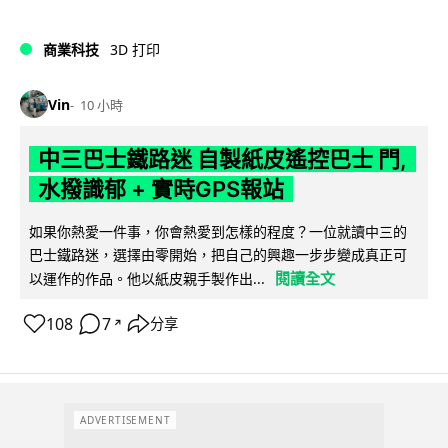
商業科技
3D 打印
Vin
10 小時
中三巴士鐵路迷 自製紙皮遙控巴士 門,
水撥識郁 + 實時GPS報站
如果你熱愛一件事，你會熱愛到怎樣的程度？一位就讀中三的
巴士鐵路迷，選擇由零開始，把自己的興趣一步步變成真正可
閱讀全文
以運作的作品。他以紙皮親手製作出...
108
7
分享
↗
ADVERTISEMENT