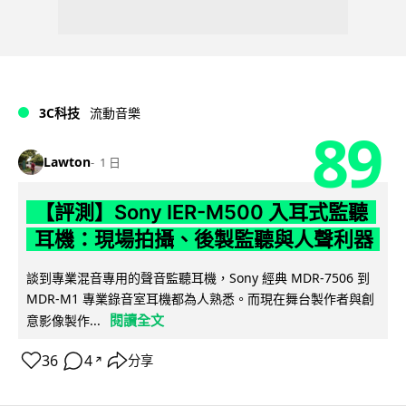
3C科技
流動音樂
89
Lawton
1 日
【評測】Sony IER-M500 入耳式監聽
耳機：現場拍攝、後製監聽與人聲利器
談到專業混音專用的聲音監聽耳機，Sony 經典 MDR-7506 到
MDR-M1 專業錄音室耳機都為人熟悉。而現在舞台製作者與創
閱讀全文
意影像製作...
36
4
分享
↗