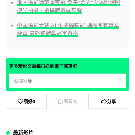
港人攝影師英國奪冠 兔子"金光"夕陽跳躍照
逆光拍攝、拍攝時機贏掌聲
中國攝影大賽 AI 生成圖奪冠 騙過所有專業
評審 最終被褫奪冠軍資格
📮
更多精彩文章每日送到電子郵箱
讚好
0
看留言
分享
最新影片