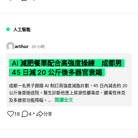
人工智能
arthur
20 小時
AI 減肥餐單配合高強度操練 成都男
45 日減 20 公斤後多器官衰竭
成都一名男子跟隨 AI 制訂高強度減脂計劃，45 日內減去約 20
公斤後昏迷送院。醫生診斷他患上尿源性膿毒症、膿毒性休克
閱讀全文
及多器官功能障礙。...
18
4
分享
↗