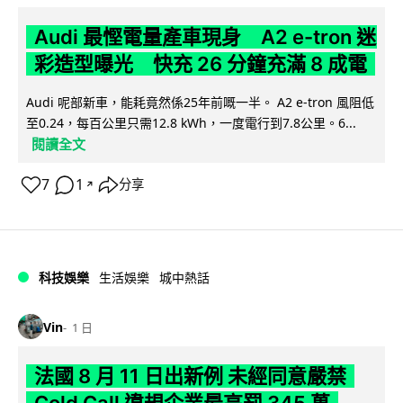
Audi 最慳電量產車現身 A2 e-tron 迷
彩造型曝光 快充 26 分鐘充滿 8 成電
Audi 呢部新車，能耗竟然係25年前嘅一半。 A2 e-tron 風阻低
至0.24，每百公里只需12.8 kWh，一度電行到7.8公里。6...
閱讀全文
7
1
分享
↗
科技娛樂
生活娛樂
城中熱話
Vin
1 日
法國 8 月 11 日出新例 未經同意嚴禁