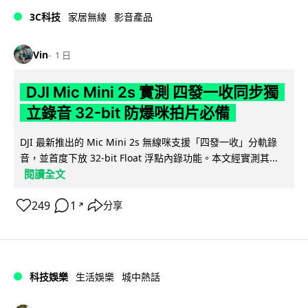
3C科技
家居無線
影音產品
Vin
1 日
DJI Mic Mini 2s 實測 四發一收同步獨
立錄音 32-bit 防爆咪拍片必備
DJI 最新推出的 Mic Mini 2s 無線咪支援「四發一收」分軌錄
音，並首度下放 32-bit Float 浮點內錄功能。本文經實測其...
閱讀全文
249
1
分享
↗
科技娛樂
生活娛樂
城中熱話