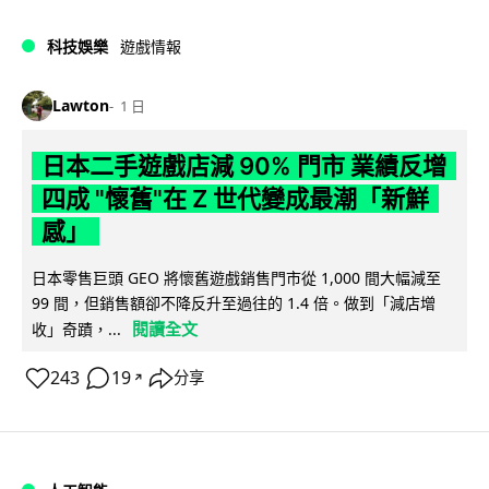
科技娛樂
遊戲情報
Lawton
1 日
日本二手遊戲店減 90% 門市 業績反增
四成 "懷舊"在 Z 世代變成最潮「新鮮
感」
日本零售巨頭 GEO 將懷舊遊戲銷售門市從 1,000 間大幅減至
99 間，但銷售額卻不降反升至過往的 1.4 倍。做到「減店增
閱讀全文
收」奇蹟，...
243
19
分享
↗