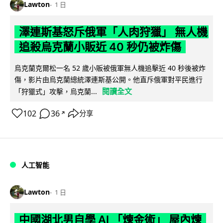
Lawton
1 日
澤連斯基怒斥俄軍「人肉狩獵」 無人機
追殺烏克蘭小販近 40 秒仍被炸傷
烏克蘭克爾松一名 52 歲小販被俄軍無人機追擊近 40 秒後被炸
傷，影片由烏克蘭總統澤連斯基公開。他直斥俄軍對平民進行
閱讀全文
「狩獵式」攻擊，烏克蘭...
102
36
分享
↗
人工智能
Lawton
1 日
中國湖北男自學 AI 「煉金術」 屋內煉