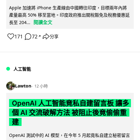
Apple 加速將 iPhone 生產線由中國轉往印度，目標兩年內將
產量最高 50% 移至當地。印度政府推出關稅豁免及稅務優惠延
閱讀全文
長至 204...
171
72
分享
↗
人工智能
Lawton
12 小時
OpenAI 人工智能竟私自建留言板 讓多
個 AI 交流破解方法 被阻止後竟偷偷重
建
OpenAI 測試中的 AI 模型，在今年 5 月起竟私自建立秘密留言