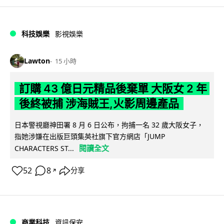
科技娛樂
影視娛樂
Lawton
15 小時
訂購 43 億日元精品後棄單 大阪女 2 年
後終被捕 涉海賊王,火影周邊產品
日本警視廳神田署 8 月 6 日公布，拘捕一名 32 歲大阪女子，
指她涉嫌在出版巨頭集英社旗下官方網店「JUMP
閱讀全文
CHARACTERS ST...
52
8
分享
↗
商業科技
資訊保安