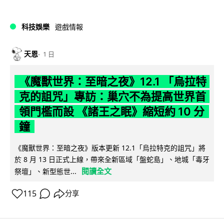
科技娛樂
遊戲情報
天恩
1 日
《魔獸世界：至暗之夜》12.1 「烏拉特
克的詛咒」專訪：巢穴不為提高世界首
領門檻而設 《諸王之眠》縮短約 10 分
鐘
《魔獸世界：至暗之夜》版本更新 12.1「烏拉特克的詛咒」將
於 8 月 13 日正式上線，帶來全新區域「盤蛇島」、地城「毒牙
閱讀全文
祭壇」、新型態世...
115
分享