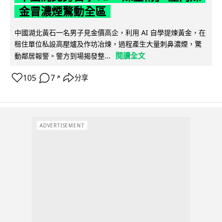
金冒濃煙驚動全區
中國湖北黃石一名男子見金價高企，利用 AI 自學提煉黃金，在
租住單位私設高壓爐及作坊冶煉，過程產生大量刺鼻濃煙，驚
閱讀全文
動鄰居報警。警方到場揭發整...
105
7
分享
↗
ADVERTISEMENT