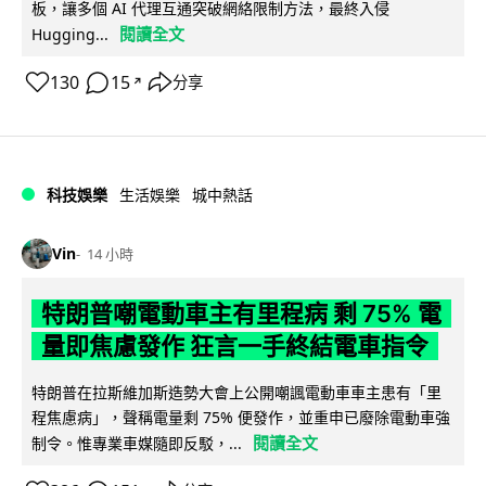
板，讓多個 AI 代理互通突破網絡限制方法，最終入侵
閱讀全文
Hugging...
130
15
分享
↗
科技娛樂
生活娛樂
城中熱話
Vin
14 小時
特朗普嘲電動車主有里程病 剩 75% 電
量即焦慮發作 狂言一手終結電車指令
特朗普在拉斯維加斯造勢大會上公開嘲諷電動車車主患有「里
程焦慮病」，聲稱電量剩 75% 便發作，並重申已廢除電動車強
閱讀全文
制令。惟專業車媒隨即反駁，...