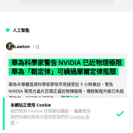
人工智能
Lawton
1 日
華為科學家警告 NVIDIA 已近物理極限
華為「韜定律」可繞過摩爾定律瓶頸
華為半導體首席科學家廖恒罕見接受近 5 小時專訪，警告
NVIDIA 等西方晶片巨頭正逼近物理極限，傳統製程升級已失經
閱讀全文
濟效益。他同時介紹華為...
本網站正使用 Cookie
我們使用 Cookie 改善網站體驗。 繼續使用
1,546
593
分享
↗
我們的網站即表示您同意我們的
Cookie 政
策
。