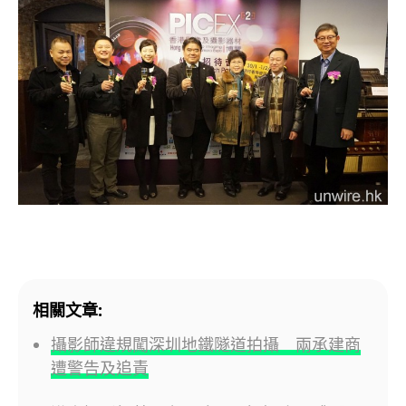
相關文章:
攝影師違規闖深圳地鐵隧道拍攝 兩承建商
遭警告及追責