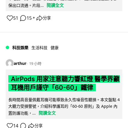
閱讀全文
保出口流通。片段...
51
15
分享
↗
科技娛樂
生活科技
健康
arthur
19 小時
AirPods 用家注意聽力響紅燈 醫學界籲
耳機用戶謹守「60-60」鐵律
長時間高音量佩戴耳機可能導致永久性噪音性聽損。本文盤點 4
大聽力受損警號，介紹科學護耳的「60-60 原則」及 Apple 內
閱讀全文
置防護功能，...
14
分享