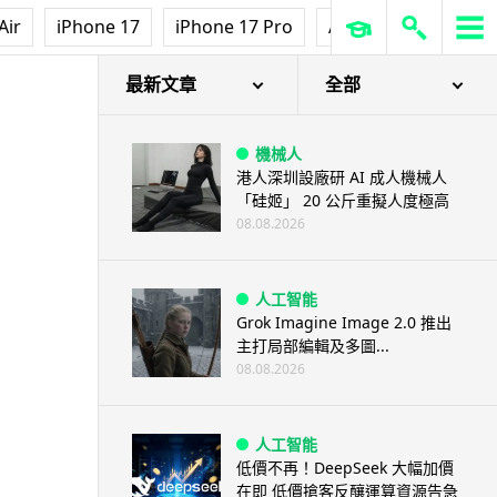
Air
iPhone 17
iPhone 17 Pro
AirPods Pro 3
Ap
最新文章
全部
機械人
港人深圳設廠研 AI 成人機械人
「硅姬」 20 公斤重擬人度極高
08.08.2026
人工智能
Grok Imagine Image 2.0 推出
主打局部編輯及多圖...
08.08.2026
人工智能
低價不再！DeepSeek 大幅加價
在即 低價搶客反釀運算資源告急