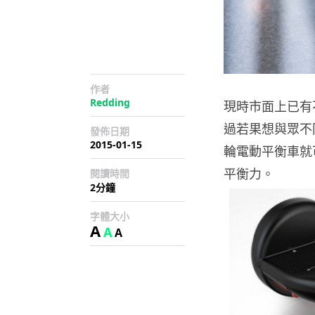
作者
Redding
現時市面上已有
過若果想與眾不同一
發佈日期
2015-01-15
輪電動平衡車就
平衡力。
閱讀時間
2分鐘
字體大小
A
A
A