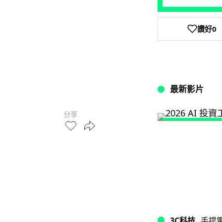
讚好
0
最新影片
分享
3C科技
手提