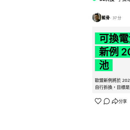
藍骨
37 分
可換電
新例 
池
歐盟新例將於 20
自行拆換，目標是延
分享