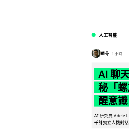
人工智能
藍骨
1 小時
AI 
秘「螺
醒意識
AI 研究員 Adel
千計獨立人機對話