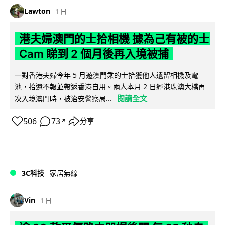
Lawton
1 日
港夫婦澳門的士拾相機 據為己有被的士
Cam 睇到 2 個月後再入境被捕
一對香港夫婦今年 5 月遊澳門乘的士拾獲他人遺留相機及電
池，拾遺不報並帶返香港自用。兩人本月 2 日經港珠澳大橋再
閱讀全文
次入境澳門時，被治安警察局...
506
73
分享
↗
3C科技
家居無線
Vin
1 日