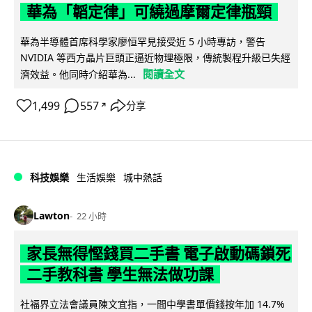
華為「韜定律」可繞過摩爾定律瓶頸
華為半導體首席科學家廖恒罕見接受近 5 小時專訪，警告
NVIDIA 等西方晶片巨頭正逼近物理極限，傳統製程升級已失經
閱讀全文
濟效益。他同時介紹華為...
1,499
557
分享
↗
科技娛樂
生活娛樂
城中熱話
Lawton
22 小時
家長無得慳錢買二手書 電子啟動碼鎖死
二手教科書 學生無法做功課
社福界立法會議員陳文宜指，一間中學書單價錢按年加 14.7%