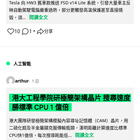
Tesla 向 HW3 舊車款推送 FSD v14 Lite 系統，引發大量車主反
映自動駕駛電腦嚴重過熱，部分更觸發高溫保護甚至直接燒
閱讀全文
毀，須...
10
1
分享
↗
人工智能
arthur
1 日
港大工程學院研極簡架構晶片 搜尋速度
勝標準 CPU 1 億倍
港大團隊研發極簡架構模擬內容尋址記憶體（CAM）晶片，用
二硫化鉬及半金屬銻克服傳輸瓶頸，漢明距離計算速度比標準
閱讀全文
CPU快1億倍，每次搜尋耗能低...