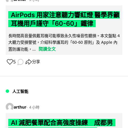
AirPods 用家注意聽力響紅燈 醫學界籲
耳機用戶謹守「60-60」鐵律
長時間高音量佩戴耳機可能導致永久性噪音性聽損。本文盤點 4
大聽力受損警號，介紹科學護耳的「60-60 原則」及 Apple 內
閱讀全文
置防護功能，...
5
分享
人工智能
arthur
4 小時
AI 減肥餐單配合高強度操練 成都男