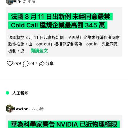
Vin
21 小時
法國 8 月 11 日出新例 未經同意嚴禁
Cold Call 違規企業最高罰 345 萬
法國將於 8 月 11 日起實施新例，全面禁止企業未經消費者同意
致電推銷，由「opt-out」拒接登記制轉為「opt-in」先徵同意
閱讀全文
機制。違...
299
24
分享
↗
人工智能
Lawton
22 小時
華為科學家警告 NVIDIA 已近物理極限