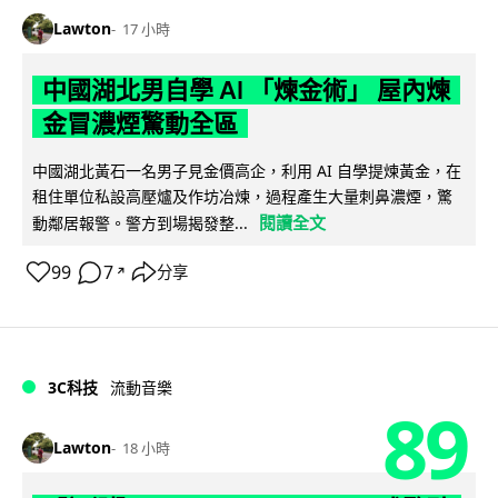
Lawton
17 小時
中國湖北男自學 AI 「煉金術」 屋內煉
金冒濃煙驚動全區
中國湖北黃石一名男子見金價高企，利用 AI 自學提煉黃金，在
租住單位私設高壓爐及作坊冶煉，過程產生大量刺鼻濃煙，驚
閱讀全文
動鄰居報警。警方到場揭發整...
99
7
分享
↗
3C科技
流動音樂
89
Lawton
18 小時