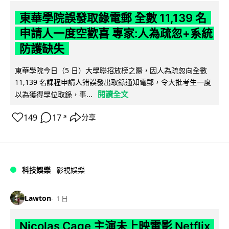
東華學院誤發取錄電郵 全數 11,139 名
申請人一度空歡喜 專家:人為疏忽+系統
防護缺失
東華學院今日（5 日）大學聯招放榜之際，因人為疏忽向全數
11,139 名課程申請人錯誤發出取錄通知電郵，令大批考生一度
閱讀全文
以為獲得學位取錄，事...
149
17
分享
↗
科技娛樂
影視娛樂
Lawton
1 日
Nicolas Cage 主演未上映電影 Netflix