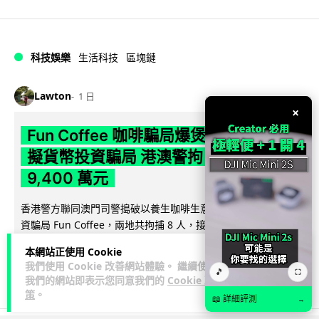
科技娛樂
生活科技
區塊鏈
Lawton
1 日
×
Fun Coffee 咖啡騙局爆煲 咖啡包裝虛
擬貨幣投資騙局 港澳警拘 8 人涉款
9,400 萬元
香港警方聯同澳門司警搗破以養生咖啡生意包裝的虛擬貨幣投
資騙局 Fun Coffee，兩地共拘捕 8 人，接獲逾 200 宗舉報，涉
閱讀全文
款 9,4...
本網站正使用 Cookie
我們使用 Cookie 改善網站體驗。 繼續使用
🎵
119
10
分享
⛶
↗
我們的網站即表示您同意我們的
Cookie 政
策
。
📖 詳細評測
→