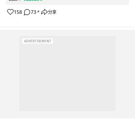
158
73
分享
↗
ADVERTISEMENT