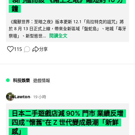
鐘
《魔獸世界：至暗之夜》版本更新 12.1「烏拉特克的詛咒」將
於 8 月 13 日正式上線，帶來全新區域「盤蛇島」、地城「毒牙
閱讀全文
祭壇」、新型態世...
115
分享
科技娛樂
遊戲情報
Lawton
19 小時
日本二手遊戲店減 90% 門市 業績反增
四成 "懷舊"在 Z 世代變成最潮「新鮮
感」