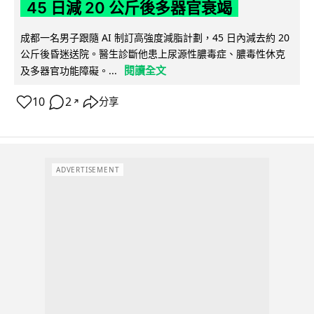
45 日減 20 公斤後多器官衰竭
成都一名男子跟隨 AI 制訂高強度減脂計劃，45 日內減去約 20
公斤後昏迷送院。醫生診斷他患上尿源性膿毒症、膿毒性休克
閱讀全文
及多器官功能障礙。...
10
2
分享
↗
ADVERTISEMENT