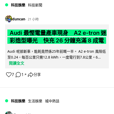
科技娛樂
科技新聞
duncan
21 小時
Audi 最慳電量產車現身 A2 e-tron 迷
彩造型曝光 快充 26 分鐘充滿 8 成電
Audi 呢部新車，能耗竟然係25年前嘅一半。 A2 e-tron 風阻低
至0.24，每百公里只需12.8 kWh，一度電行到7.8公里。6...
閱讀全文
7
1
分享
↗
科技娛樂
生活娛樂
城中熱話