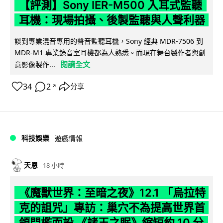
【評測】Sony IER-M500 入耳式監聽
耳機：現場拍攝、後製監聽與人聲利器
談到專業混音專用的聲音監聽耳機，Sony 經典 MDR-7506 到
MDR-M1 專業錄音室耳機都為人熟悉。而現在舞台製作者與創
閱讀全文
意影像製作...
34
2
分享
↗
科技娛樂
遊戲情報
天恩
18 小時
《魔獸世界：至暗之夜》12.1 「烏拉特
克的詛咒」專訪：巢穴不為提高世界首
領門檻而設 《諸王之眠》縮短約 10 分