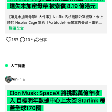
遺失未加密母帶 被索償 8.19 億港元
【唔見未加密母帶咁大件事】Netflix 洛杉磯辦公室被竊，未上
映的 Nicolas Cage 電影《Fortitude》母帶亦告失蹤。電影...
閱讀全文
183
10
分享
↗
人工智能
Vin
1 日
Elon Musk: SpaceX 將挑戰萬億年收
入 目標明年數據中心上太空 Starlink 覆
蓋全球170國