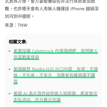
式更爲方便，警方要破獲這些非法行爲就更加困
難，也許哪天會有人用無人機運送 iPhone 越過深
圳河到中國呢。
來源：TNW
相關文章:
美軍採購 Cybertruck 作導彈標靶 假想敵人
充當戰車使用
美國解禁 Nvidia H20 出口中國 央視：不環
保、不先進、不安全 消費者有權選擇不購
買
美國 AI 晶片貨件秘密嵌入追蹤器 希望查出
走私流向 中方嚴正抗議