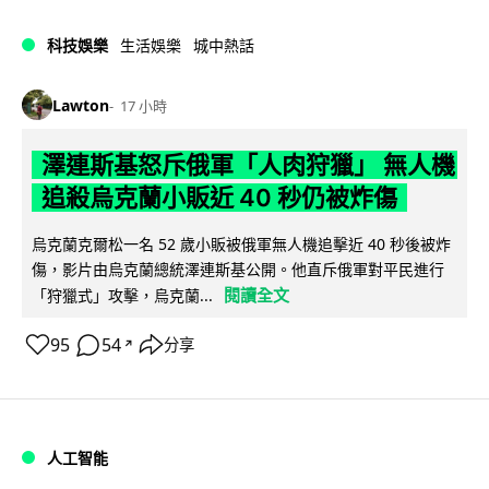
科技娛樂
生活娛樂
城中熱話
Lawton
17 小時
澤連斯基怒斥俄軍「人肉狩獵」 無人機
追殺烏克蘭小販近 40 秒仍被炸傷
烏克蘭克爾松一名 52 歲小販被俄軍無人機追擊近 40 秒後被炸
傷，影片由烏克蘭總統澤連斯基公開。他直斥俄軍對平民進行
閱讀全文
「狩獵式」攻擊，烏克蘭...
95
54
分享
↗
人工智能