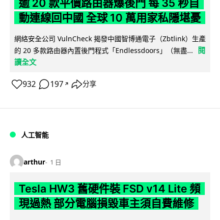
逾 20 款平價路由器爆後門 每 35 秒自
動連線回中國 全球 10 萬用家私隱堪憂
網絡安全公司 VulnCheck 揭發中國智博通電子（Zbtlink）生產
閱
的 20 多款路由器內置後門程式「Endlessdoors」（無盡...
讀全文
932
197
分享
↗
人工智能
arthur
1 日
Tesla HW3 舊硬件裝 FSD v14 Lite 頻
現過熱 部分電腦損毀車主須自費維修