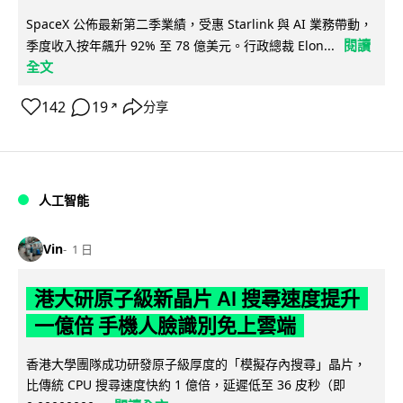
SpaceX 公佈最新第二季業績，受惠 Starlink 與 AI 業務帶動，
閱讀
季度收入按年飆升 92% 至 78 億美元。行政總裁 Elon...
全文
142
19
分享
↗
人工智能
Vin
1 日
港大研原子級新晶片 AI 搜尋速度提升
一億倍 手機人臉識別免上雲端
香港大學團隊成功研發原子級厚度的「模擬存內搜尋」晶片，
比傳統 CPU 搜尋速度快約 1 億倍，延遲低至 36 皮秒（即