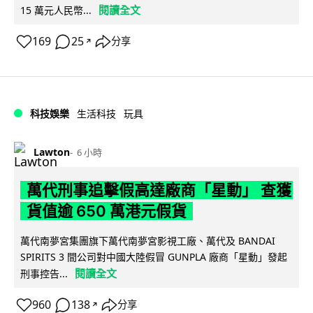
閱讀全文
15 萬元人民幣...
169
25
分享
↗
科技娛樂
生活科技
玩具
Lawton
6 小時
萬代刑事追擊假高達廠商「星動」 查獲
貨值逾 650 萬港元假貨
萬代南夢宮集團旗下萬代南夢宮影視工廠、萬代及 BANDAI
SPIRITS 3 間公司對中國大陸假冒 GUNPLA 廠商「星動」發起
閱讀全文
刑事控告...
960
138
分享
↗