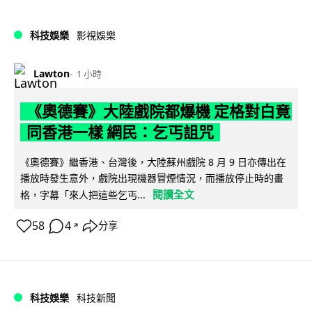
科技娛樂
影視娛樂
Lawton
1 小時
《奧德賽》大陸戲院都爆機 定格對白竟
同香港一樣 網民：乞丐詛咒
《奧德賽》繼香港、台灣後，大陸蘇州戲院 8 月 9 日亦傳出在
播放時發生意外，戲院出現機器冒煙情況，而播放停止時的畫
閱讀全文
格，字幕「來人把這些乞丐...
58
4
分享
↗
科技娛樂
科技新聞