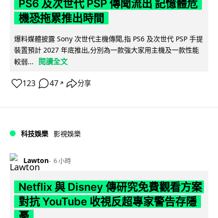
PS6 及次世代 PSP 傳聞流出 記憶體危
機恐拖累推出時間
爆料媒體披露 Sony 次世代主機傳聞,指 PS6 及次世代 PSP 手提
裝置預計 2027 年底推出,分別為一款強大家用主機及一款性能
閱讀全文
較弱...
123
47
分享
↗
科技娛樂
影視娛樂
Lawton
6 小時
Netflix 與 Disney 傳研究免費觀看方案
對抗 YouTube 收視反超專家警告存隱
憂