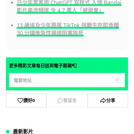
日少年黑客用 ChatGPT 寫程式 入侵 Bandai
影片串流頻道 令 4.7 萬人「被退會」
13 歲埃及少年跟風 TikTok 挑戰生吃即食麵
30 分鐘後急性腸道阻塞猝死
📮
更多精彩文章每日送到電子郵箱
讚好
0
看留言
分享
最新影片