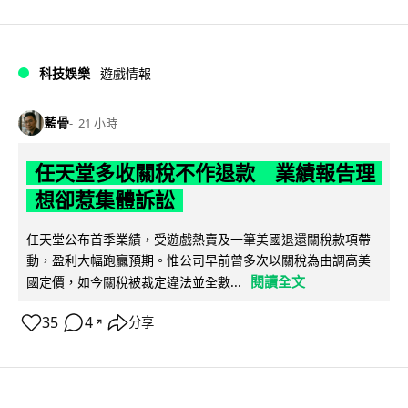
科技娛樂
遊戲情報
藍骨
21 小時
任天堂多收關稅不作退款 業績報告理
想卻惹集體訴訟
任天堂公布首季業績，受遊戲熱賣及一筆美國退還關稅款項帶
動，盈利大幅跑贏預期。惟公司早前曾多次以關稅為由調高美
閱讀全文
國定價，如今關稅被裁定違法並全數...
35
4
分享
↗