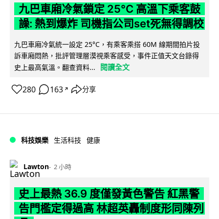
九巴車廂冷氣鎖定 25°C 高溫下乘客鼓
譟: 熱到爆炸 司機指公司set死無得調校
九巴車廂冷氣統一設定 25°C，有乘客乘搭 60M 線期間拍片投
訴車廂悶熱，批評管理層漠視乘客感受，事件正值天文台錄得
閱讀全文
史上最高氣溫。翻查資料...
280
163
分享
↗
科技娛樂
生活科技
健康
Lawton
2 小時
史上最熱 36.9 度僅發黃色警告 紅黑警
告門檻定得過高 林超英轟制度形同陳列