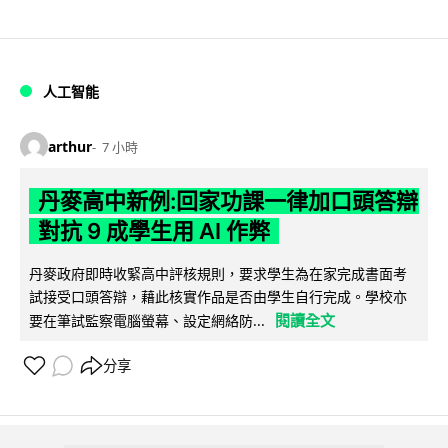
人工智能
arthur
7 小時
丹麥高中新例:回家功課一律加口頭答辯
對抗 9 成學生用 AI 作弊
丹麥政府即時收緊高中評核規則，要求學生為在家完成書面考
試接受口頭答辯，藉此核實作品是否由學生自行完成。學校亦
閱讀全文
要在筆試監察電腦螢幕、設定網絡防...
分享