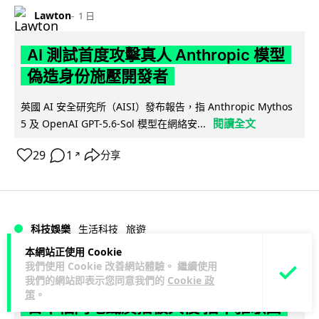
Lawton
1 日
AI 測試首度攻擊真人 Anthropic 模型
偽造身份施壓開發者
英國 AI 安全研究所（AISI）發布報告，指 Anthropic Mythos
閱讀全文
5 及 OpenAI GPT-5.6-Sol 模型在網絡安...
29
1
分享
↗
科技娛樂
生活科技
旅遊
本網站正使用 Cookie
我們使用 Cookie 改善網站體驗。 繼續使用
Lawton
1 日
我們的網站即表示您同意我們的
Cookie 政
策
。
日本福岡地鐵廣播被入侵 播不雅歌曲