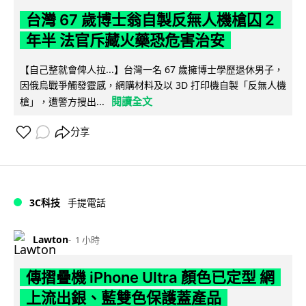
台灣 67 歲博士翁自製反無人機槍囚 2
年半 法官斥藏火藥恐危害治安
【自己整就會俾人拉...】台灣一名 67 歲擁博士學歷退休男子，
因俄烏戰爭觸發靈感，網購材料及以 3D 打印機自製「反無人機
閱讀全文
槍」，遭警方搜出...
分享
3C科技
手提電話
Lawton
1 小時
傳摺疊機 iPhone Ultra 顏色已定型 網
上流出銀、藍雙色保護蓋產品