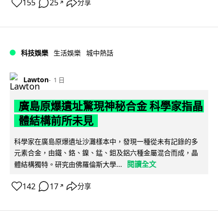
155
25
分享
↗
科技娛樂
生活娛樂
城中熱話
Lawton
1 日
廣島原爆遺址驚現神秘合金 科學家指晶
體結構前所未見
科學家在廣島原爆遺址沙灘樣本中，發現一種從未有記錄的多
元素合金，由鐵、鉻、鎳、錳、鉬及鋁六種金屬混合而成，晶
閱讀全文
體結構獨特。研究由佛羅倫斯大學...
142
17
分享
↗