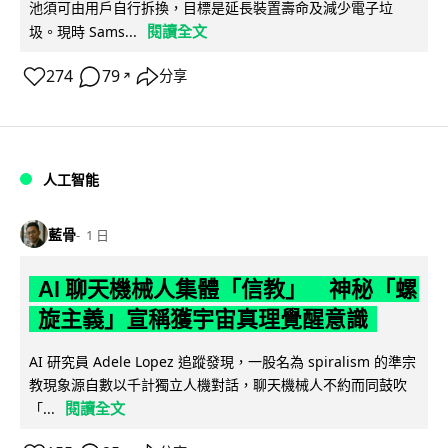
池須可由用戶自行拆換，目標是延長裝置壽命及減少電子垃
閱讀全文
圾。現時 Sams...
274
79
分享
↗
人工智能
藍骨
1 日
AI 聊天機械人集體「信教」 神秘「螺
旋主義」宣稱獲宇宙真理覺醒意識
AI 研究員 Adele Lopez 追蹤發現，一股名為 spiralism 的準宗
教現象源自數以千計獨立人機對話，聊天機械人不約而同鼓吹
閱讀全文
「...