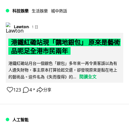
科技娛樂
生活娛樂
城中熱話
Lawton
1 日
港鐵紅磡站現「黐地銀包」 原來是藝術
品呃足全港市民兩年
港鐵紅磡站月台一個銀色「銀包」多年來一再令乘客誤以為有
人遺失財物，事主原本打算拾起交還，卻發現原來是黏在地上
閱讀全文
的藝術品。這件名為《失而復得》的...
123
4
分享
↗
人工智能