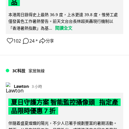
品
本港周日錄得史上最熱 36.9 度，上水更達 39.8 度，惟勞工處
僅發黃色工作暑熱警告。前天文台台長林超英轟現行機制以
閱讀全文
「香港暑熱指數」為基...
102
24
分享
↗
3C科技
家居無線
Lawton
3 小時
夏日守護方案 智能監控攝像頭 指定產
品限時優惠 7 折
伴隨着盛夏燦爛的陽光，不少人已著手規劃豐富的暑期活動。