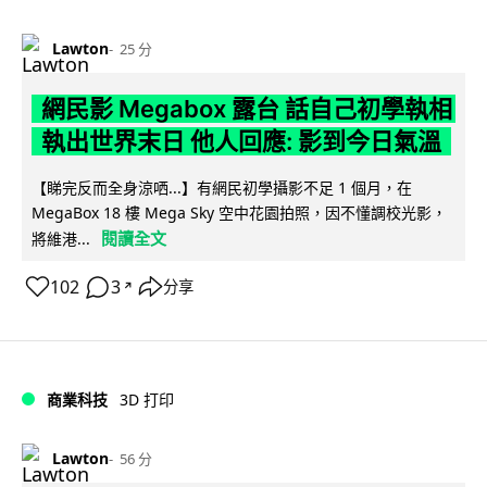
Lawton
25 分
網民影 Megabox 露台 話自己初學執相
執出世界末日 他人回應: 影到今日氣溫
【睇完反而全身涼哂...】有網民初學攝影不足 1 個月，在
MegaBox 18 樓 Mega Sky 空中花園拍照，因不懂調校光影，
閱讀全文
將維港...
102
3
分享
↗
商業科技
3D 打印
Lawton
56 分