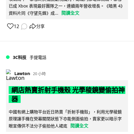
已成 Xbox 表現最好團隊之一，連續兩年營收增長。《暗黑 4》
閱讀全文
資料片同《守望先鋒》成...
12
分享
3C科技
手提電話
Lawton
20 小時
網店熱賣折射手機殼 光學稜鏡變偷拍神
器
中國有網上購物平台近日熱賣「折射手機殼」，利用光學稜鏡
原理讓手機在熒幕關閉狀態下亦能側面偷拍，賣家更以暗示字
閱讀全文
眼宣傳供不法分子偷拍他人裙底