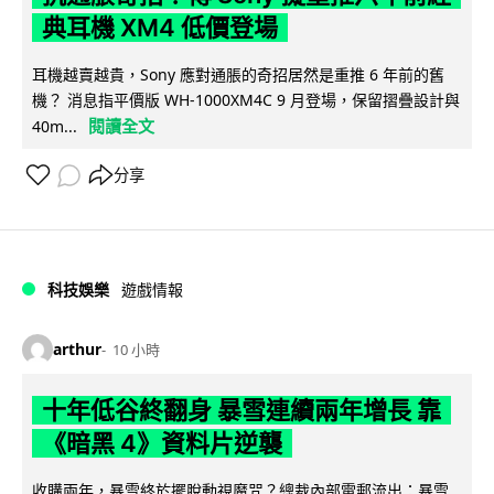
典耳機 XM4 低價登場
耳機越賣越貴，Sony 應對通脹的奇招居然是重推 6 年前的舊
機？ 消息指平價版 WH-1000XM4C 9 月登場，保留摺疊設計與
閱讀全文
40m...
分享
科技娛樂
遊戲情報
arthur
10 小時
十年低谷終翻身 暴雪連續兩年增長 靠
《暗黑 4》資料片逆襲
收購兩年，暴雪終於擺脫動視魔咒？總裁內部電郵流出：暴雪