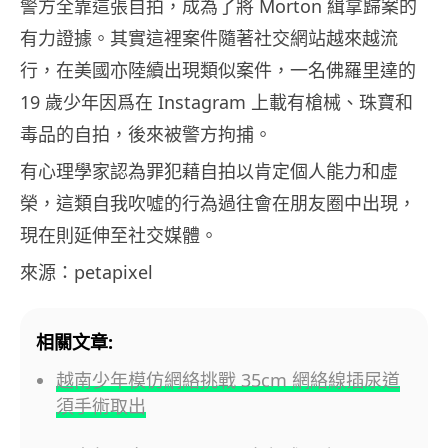
警方全靠這張自拍，成為了將 Morton 緝拿歸案的
有力證據。其實這裡案件隨著社交網站越來越流
行，在美國亦陸續出現類似案件，一名佛羅里達的
19 歲少年因爲在 Instagram 上載有槍械、珠寶和
毒品的自拍，後來被警方拘捕。
有心理學家認為罪犯藉自拍以肯定個人能力和虛
榮，這類自我吹噓的行為過往會在朋友圈中出現，
現在則延伸至社交媒體。
來源：petapixel
相關文章:
越南少年模仿網絡挑戰 35cm 網絡線插尿道
須手術取出