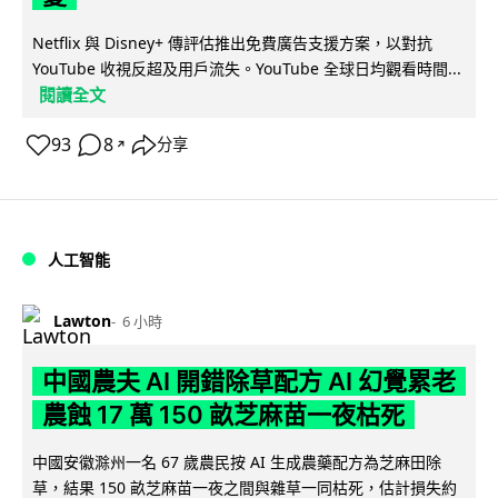
Netflix 與 Disney+ 傳評估推出免費廣告支援方案，以對抗
YouTube 收視反超及用戶流失。YouTube 全球日均觀看時間...
閱讀全文
93
8
分享
↗
人工智能
Lawton
6 小時
中國農夫 AI 開錯除草配方 AI 幻覺累老
農蝕 17 萬 150 畝芝麻苗一夜枯死
中國安徽滁州一名 67 歲農民按 AI 生成農藥配方為芝麻田除
草，結果 150 畝芝麻苗一夜之間與雜草一同枯死，估計損失約