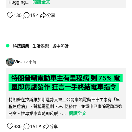
閱讀全文
Hugging...
130
15
分享
↗
科技娛樂
生活娛樂
城中熱話
Vin
12 小時
特朗普嘲電動車主有里程病 剩 75% 電
量即焦慮發作 狂言一手終結電車指令
特朗普在拉斯維加斯造勢大會上公開嘲諷電動車車主患有「里
程焦慮病」，聲稱電量剩 75% 便發作，並重申已廢除電動車強
閱讀全文
制令。惟專業車媒隨即反駁，...
386
151
分享
↗