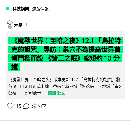
科技娛樂
遊戲情報
天恩
1 日
《魔獸世界：至暗之夜》12.1 「烏拉特
克的詛咒」專訪：巢穴不為提高世界首
領門檻而設 《諸王之眠》縮短約 10 分
鐘
《魔獸世界：至暗之夜》版本更新 12.1「烏拉特克的詛咒」將
於 8 月 13 日正式上線，帶來全新區域「盤蛇島」、地城「毒牙
閱讀全文
祭壇」、新型態世...
115
分享