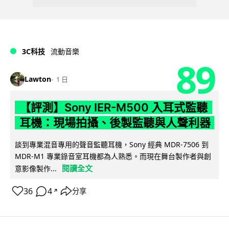
3C科技
流動音樂
89
Lawton
1 日
【評測】Sony IER-M500 入耳式監聽
耳機：現場拍攝、後製監聽與人聲利器
談到專業混音專用的聲音監聽耳機，Sony 經典 MDR-7506 到
MDR-M1 專業錄音室耳機都為人熟悉。而現在舞台製作者與創
閱讀全文
意影像製作...
36
4
分享
↗