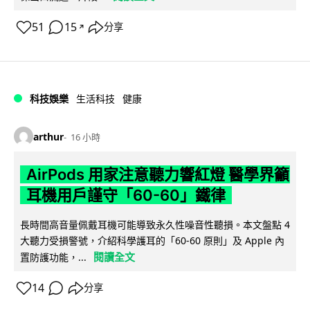
51
15
分享
↗
科技娛樂
生活科技
健康
arthur
16 小時
AirPods 用家注意聽力響紅燈 醫學界籲
耳機用戶謹守「60-60」鐵律
長時間高音量佩戴耳機可能導致永久性噪音性聽損。本文盤點 4
大聽力受損警號，介紹科學護耳的「60-60 原則」及 Apple 內
閱讀全文
置防護功能，...
14
分享