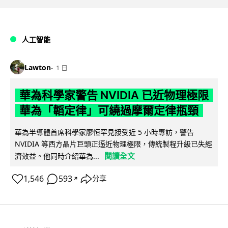
人工智能
Lawton
1 日
華為科學家警告 NVIDIA 已近物理極限
華為「韜定律」可繞過摩爾定律瓶頸
華為半導體首席科學家廖恒罕見接受近 5 小時專訪，警告
NVIDIA 等西方晶片巨頭正逼近物理極限，傳統製程升級已失經
閱讀全文
濟效益。他同時介紹華為...
1,546
593
分享
↗