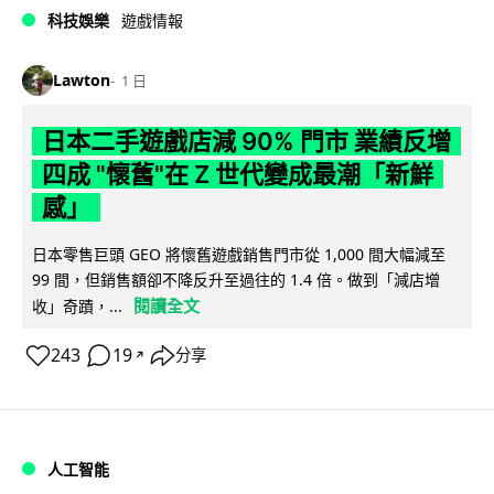
科技娛樂
遊戲情報
Lawton
1 日
日本二手遊戲店減 90% 門市 業績反增
四成 "懷舊"在 Z 世代變成最潮「新鮮
感」
日本零售巨頭 GEO 將懷舊遊戲銷售門市從 1,000 間大幅減至
99 間，但銷售額卻不降反升至過往的 1.4 倍。做到「減店增
閱讀全文
收」奇蹟，...
243
19
分享
↗
人工智能