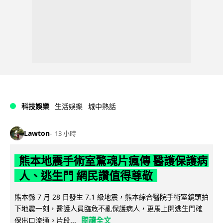
科技娛樂
生活娛樂
城中熱話
Lawton
13 小時
熊本地震手術室驚魂片瘋傳 醫護保護病
人、逃生門 網民讚值得尊敬
熊本縣 7 月 28 日發生 7.1 級地震，熊本綜合醫院手術室鏡頭拍
下地震一刻，醫護人員臨危不亂保護病人，更馬上開逃生門確
閱讀全文
保出口流通。片段...