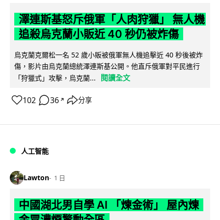
澤連斯基怒斥俄軍「人肉狩獵」 無人機
追殺烏克蘭小販近 40 秒仍被炸傷
烏克蘭克爾松一名 52 歲小販被俄軍無人機追擊近 40 秒後被炸
傷，影片由烏克蘭總統澤連斯基公開。他直斥俄軍對平民進行
閱讀全文
「狩獵式」攻擊，烏克蘭...
102
36
分享
↗
人工智能
Lawton
1 日
中國湖北男自學 AI 「煉金術」 屋內煉
金冒濃煙驚動全區