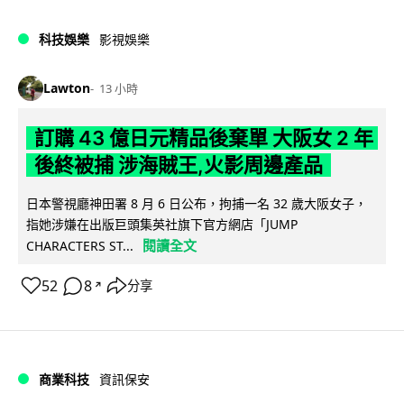
科技娛樂
影視娛樂
Lawton
13 小時
訂購 43 億日元精品後棄單 大阪女 2 年
後終被捕 涉海賊王,火影周邊產品
日本警視廳神田署 8 月 6 日公布，拘捕一名 32 歲大阪女子，
指她涉嫌在出版巨頭集英社旗下官方網店「JUMP
閱讀全文
CHARACTERS ST...
52
8
分享
↗
商業科技
資訊保安