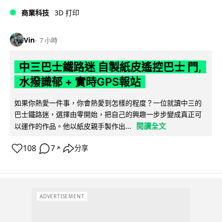
商業科技
3D 打印
Vin
7 小時
中三巴士鐵路迷 自製紙皮遙控巴士 門,
水撥識郁 + 實時GPS報站
如果你熱愛一件事，你會熱愛到怎樣的程度？一位就讀中三的
巴士鐵路迷，選擇由零開始，把自己的興趣一步步變成真正可
閱讀全文
以運作的作品。他以紙皮親手製作出...
108
7
分享
↗
ADVERTISEMENT