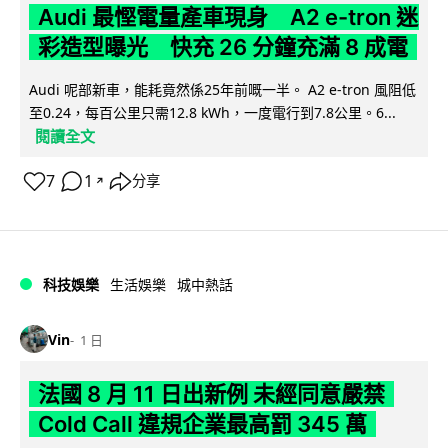
Audi 最慳電量產車現身 A2 e-tron 迷
彩造型曝光 快充 26 分鐘充滿 8 成電
Audi 呢部新車，能耗竟然係25年前嘅一半。 A2 e-tron 風阻低
至0.24，每百公里只需12.8 kWh，一度電行到7.8公里。6...
閱讀全文
7
1
分享
↗
科技娛樂
生活娛樂
城中熱話
Vin
1 日
法國 8 月 11 日出新例 未經同意嚴禁
Cold Call 違規企業最高罰 345 萬