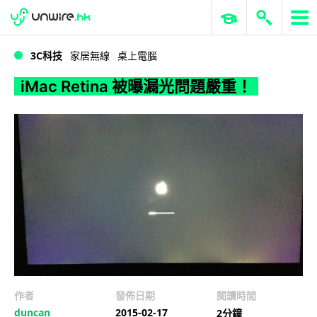
WWDC 2026
GenAI 與雲端科技專區
ERP 與商業 AI
iMac Retina 被曝漏光問題嚴重！
3C科技
家居無線
桌上電腦
iMac Retina 被曝漏光問題嚴重！
作者
發佈日期
閱讀時間
duncan
2015-02-17
2分鐘