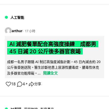
人工智能
arthur
17 小時
AI 減肥餐單配合高強度操練 成都男
45 日減 20 公斤後多器官衰竭
成都一名男子跟隨 AI 制訂高強度減脂計劃，45 日內減去約 20
公斤後昏迷送院。醫生診斷他患上尿源性膿毒症、膿毒性休克
閱讀全文
及多器官功能障礙。...
18
4
分享
↗