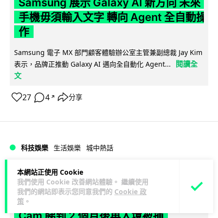
Samsung 展示 Galaxy AI 新方向 未來
手機毋須輸入文字 轉向 Agent 全自動操
作
Samsung 電子 MX 部門顧客體驗辦公室主管兼副總裁 Jay Kim
閱讀全
表示，品牌正推動 Galaxy AI 邁向全自動化 Agent...
文
27
4
分享
↗
科技娛樂
生活娛樂
城中熱話
本網站正使用 Cookie
Lawton
1 日
我們使用 Cookie 改善網站體驗。 繼續使用
我們的網站即表示您同意我們的
Cookie 政
港夫婦澳門的士拾相機 據為己有被的士
策
。
Cam 睇到 2 個月後再入境被捕