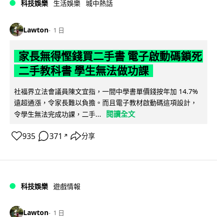
科技娛樂
生活娛樂
城中熱話
Lawton
1 日
家長無得慳錢買二手書 電子啟動碼鎖死
二手教科書 學生無法做功課
社福界立法會議員陳文宜指，一間中學書單價錢按年加 14.7%
遠超通漲，令家長難以負擔。而且電子教材啟動碼這項設計，
閱讀全文
令學生無法完成功課，二手...
935
371
分享
↗
科技娛樂
遊戲情報
Lawton
1 日