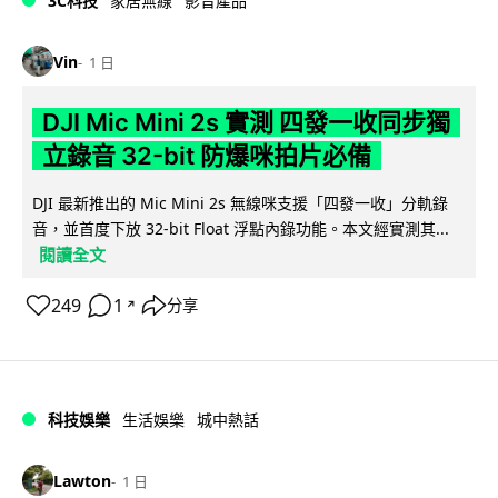
3C科技
家居無線
影音產品
Vin
1 日
DJI Mic Mini 2s 實測 四發一收同步獨
立錄音 32-bit 防爆咪拍片必備
DJI 最新推出的 Mic Mini 2s 無線咪支援「四發一收」分軌錄
音，並首度下放 32-bit Float 浮點內錄功能。本文經實測其...
閱讀全文
249
1
分享
↗
科技娛樂
生活娛樂
城中熱話
Lawton
1 日