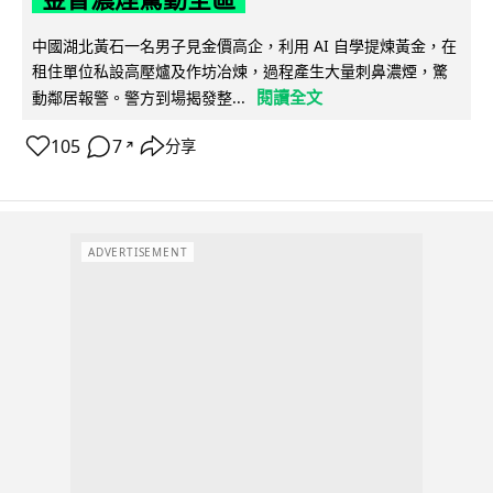
中國湖北黃石一名男子見金價高企，利用 AI 自學提煉黃金，在
租住單位私設高壓爐及作坊冶煉，過程產生大量刺鼻濃煙，驚
閱讀全文
動鄰居報警。警方到場揭發整...
105
7
分享
↗
ADVERTISEMENT