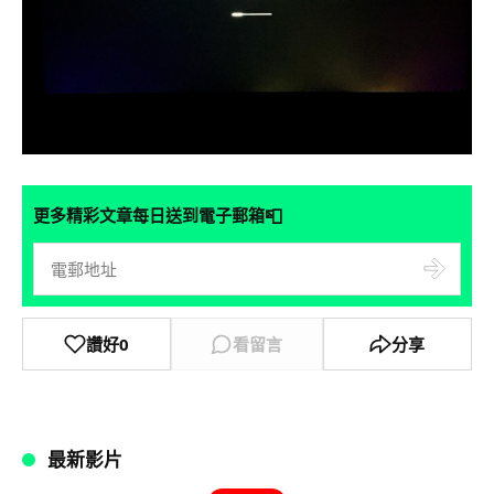
📮
更多精彩文章每日送到電子郵箱
讚好
0
看留言
分享
最新影片