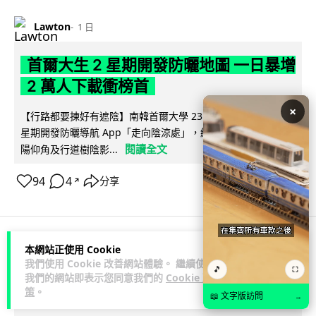
Lawton
1 日
首爾大生 2 星期開發防曬地圖 一日暴增
2 萬人下載衝榜首
×
【行路都要揀好有遮陰】南韓首爾大學 23 歲學生劉敏俊利用 2
星期開發防曬導航 App「走向陰涼處」，結合建築物高度、太
閱讀全文
陽仰角及行道樹陰影...
94
4
分享
↗
本網站正使用 Cookie
科技娛樂
科技新聞
我們使用 Cookie 改善網站體驗。 繼續使用
🎵
⛶
我們的網站即表示您同意我們的
Cookie 政
策
。
arthur
1 日
📖 文字版訪問
→