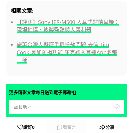
相關文章:
【評測】Sony IER-M500 入耳式監聽耳機：
現場拍攝、後製監聽與人聲利器
旅英台灣人慨嘆手機搶劫問題 去信 Tim
Cook 冀加防搶功能 庫克聽入耳連App名都
一樣
📮
更多精彩文章每日送到電子郵箱
讚好
0
看留言
分享