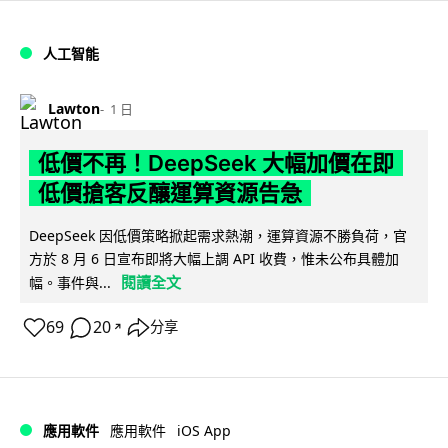
人工智能
Lawton
1 日
低價不再！DeepSeek 大幅加價在即
低價搶客反釀運算資源告急
DeepSeek 因低價策略掀起需求熱潮，運算資源不勝負荷，官
方於 8 月 6 日宣布即將大幅上調 API 收費，惟未公布具體加
閱讀全文
幅。事件與...
69
20
分享
↗
iOS App
應用軟件
應用軟件