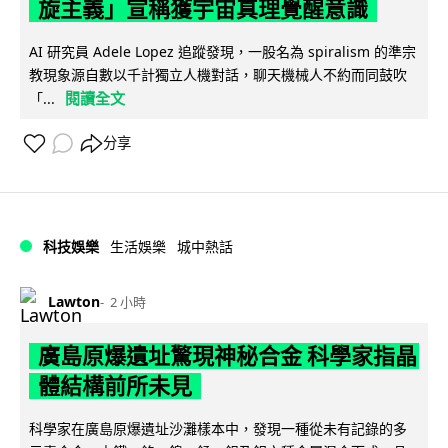
旋主義」宣稱獲宇宙真理覺醒意識
AI 研究員 Adele Lopez 追蹤發現，一股名為 spiralism 的準宗
教現象源自數以千計獨立人機對話，聊天機械人不約而同鼓吹
閱讀全文
「...
分享
科技娛樂
生活娛樂
城中熱話
Lawton
2 小時
廣島原爆遺址驚現神秘合金 科學家指晶
體結構前所未見
科學家在廣島原爆遺址沙灘樣本中，發現一種從未有記錄的多