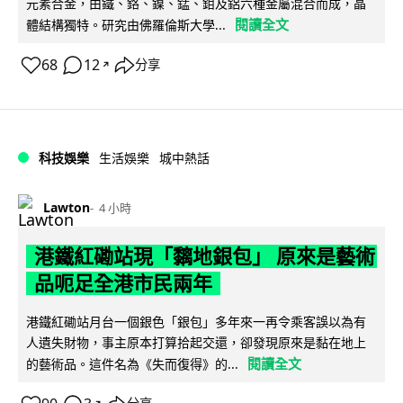
元素合金，由鐵、鉻、鎳、錳、鉬及鋁六種金屬混合而成，晶
閱讀全文
體結構獨特。研究由佛羅倫斯大學...
68
12
分享
↗
科技娛樂
生活娛樂
城中熱話
Lawton
4 小時
港鐵紅磡站現「黐地銀包」 原來是藝術
品呃足全港市民兩年
港鐵紅磡站月台一個銀色「銀包」多年來一再令乘客誤以為有
人遺失財物，事主原本打算拾起交還，卻發現原來是黏在地上
閱讀全文
的藝術品。這件名為《失而復得》的...