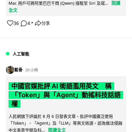
閱讀
Mac 用戶可將阿里巴巴千問 (Qwen) 接駁至 Siri 及寫...
全文
36
4
分享
↗
人工智能
藍骨
20 小時
中國官媒批評 AI 術語濫用英文 稱
「Token」與「Agent」動搖科技話語
權
人民網旗下評論於 8 月 6 日發表文章，批評中國廣泛使用
「Token」、「Agent」及「LLM」等英文術語，認為做法侵蝕
閱讀全文
中文表意空間及科...