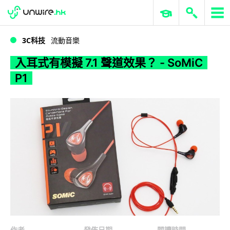
WWDC 2026
GenAI 與雲端科技專區
ERP 與商業 AI
入耳式有模擬 7.1 聲道效果？ - SoMiC P1
3C科技
流動音樂
入耳式有模擬 7.1 聲道效果？ - SoMiC
P1
作者
發佈日期
閱讀時間