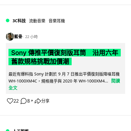
3C科技
流動音樂
音樂耳機
藍骨
22 小時
Sony 傳推平價復刻版耳筒 沿用六年
舊款規格挑戰加價潮
最近有爆料指 Sony 計劃於 9 月 7 日推出平價復刻版降噪耳機
閱讀
WH-1000XM4C，規格幾乎與 2020 年 WH-1000XM4...
全文
22
8
分享
↗