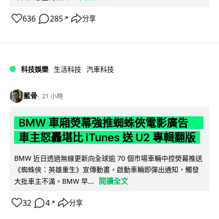
636
285
分享
↗
科技娛樂
生活科技
汽車科技
藍骨
21 小時
BMW 車廂熒幕強推蜘蛛俠電影廣告
車主怒轟堪比 iTunes 送 U2 專輯翻版
BMW 近日透過無線更新向全球逾 70 個市場車輛中控熒幕推送
《蜘蛛俠：英雄重生》宣傳動畫，啟動車輛即彈出通知，觸發
閱讀全文
大批車主不滿。BMW 早...
32
4
分享
↗