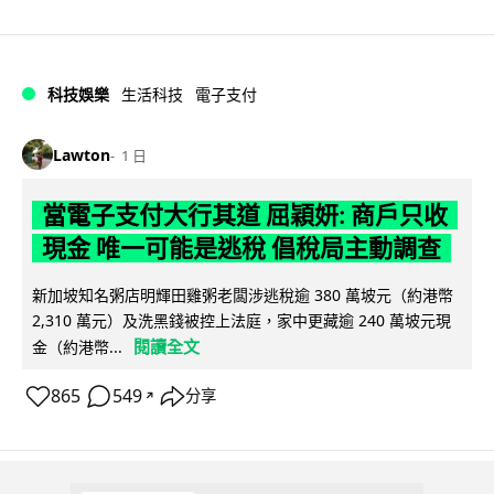
科技娛樂
生活科技
電子支付
Lawton
1 日
當電子支付大行其道 屈穎妍: 商戶只收
現金 唯一可能是逃稅 倡稅局主動調查
新加坡知名粥店明輝田雞粥老闆涉逃稅逾 380 萬坡元（約港幣
2,310 萬元）及洗黑錢被控上法庭，家中更藏逾 240 萬坡元現
閱讀全文
金（約港幣...
865
549
分享
↗