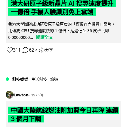
港大研原子級新晶片 AI 搜尋速度提升
一億倍 手機人臉識別免上雲端
香港大學團隊成功研發原子級厚度的「模擬存內搜尋」晶片，
比傳統 CPU 搜尋速度快約 1 億倍，延遲低至 36 皮秒（即
閱讀全文
0.00000000...
311
62
分享
↗
科技娛樂
生活科技
旅遊
Lawton
19 小時
中國大陸航線燃油附加費今日再降 連續
3 個月下調