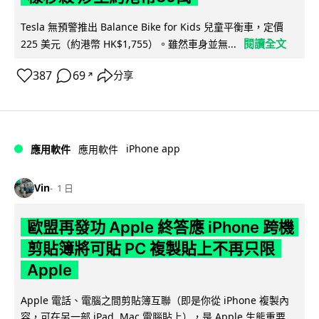
Tesla 無預警推出 Balance Bike for Kids 兒童平衡車，定價
閱讀全文
225 美元（約港幣 HK$1,755）。雖然車身並無...
387
69
分享
↗
iPhone app
應用軟件
應用軟件
Vin
1 日
歐盟再發功 Apple 終答應 iPhone 跨機
剪貼簿將可貼 PC 複製貼上不再只限
Apple
Apple 電話、電腦之間剪貼簿互聯（即是你從 iPhone 複製內
容，可在另一部 iPad, Mac 電腦貼上），是 Apple 生態重要...