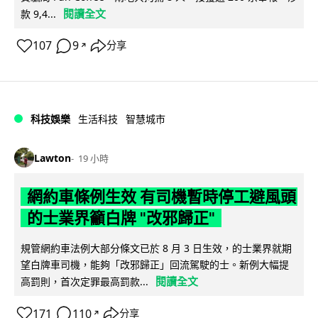
閱讀全文
款 9,4...
107
9
分享
↗
科技娛樂
生活科技
智慧城市
Lawton
19 小時
網約車條例生效 有司機暫時停工避風頭
的士業界籲白牌 "改邪歸正"
規管網約車法例大部分條文已於 8 月 3 日生效，的士業界就期
望白牌車司機，能夠「改邪歸正」回流駕駛的士。新例大幅提
閱讀全文
高罰則，首次定罪最高罰款...
171
110
分享
↗