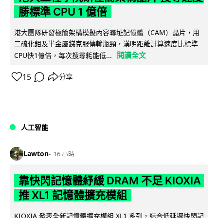
勝標準 CPU 1 億倍
港大團隊研發極簡架構模擬內容尋址記憶體（CAM）晶片，用
二硫化鉬及半金屬銻克服傳輸瓶頸，漢明距離計算速度比標準
閱讀全文
CPU快1億倍，每次搜尋耗能低...
15
分享
人工智能
Lawton
16 小時
靠快閃記憶體紓緩 DRAM 不足 KIOXIA
推 XL1 記憶體擴充模組
KIOXIA 發表全新記憶體擴充模組 XL1 系列，結合低延遲快閃記