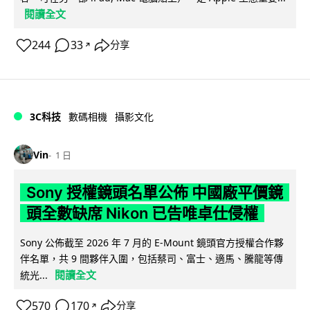
閱讀全文
244
33
分享
↗
3C科技
數碼相機
攝影文化
Vin
1 日
Sony 授權鏡頭名單公佈 中國廠平價鏡
頭全數缺席 Nikon 已告唯卓仕侵權
Sony 公佈截至 2026 年 7 月的 E-Mount 鏡頭官方授權合作夥
伴名單，共 9 間夥伴入圍，包括蔡司、富士、適馬、騰龍等傳
閱讀全文
統光...
570
170
分享
↗