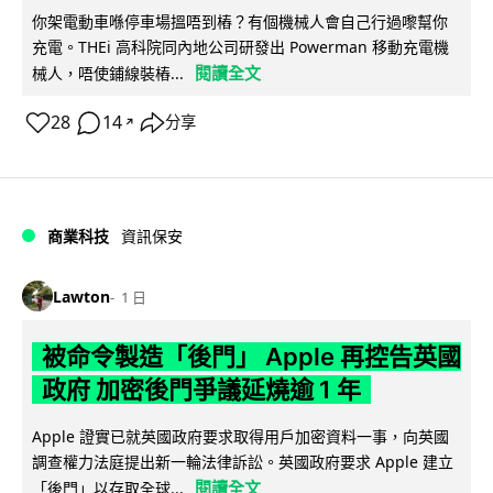
你架電動車喺停車場搵唔到樁？有個機械人會自己行過嚟幫你
充電。THEi 高科院同內地公司研發出 Powerman 移動充電機
閱讀全文
械人，唔使鋪線裝樁...
28
14
分享
↗
商業科技
資訊保安
Lawton
1 日
被命令製造「後門」 Apple 再控告英國
政府 加密後門爭議延燒逾 1 年
Apple 證實已就英國政府要求取得用戶加密資料一事，向英國
調查權力法庭提出新一輪法律訴訟。英國政府要求 Apple 建立
閱讀全文
「後門」以存取全球...