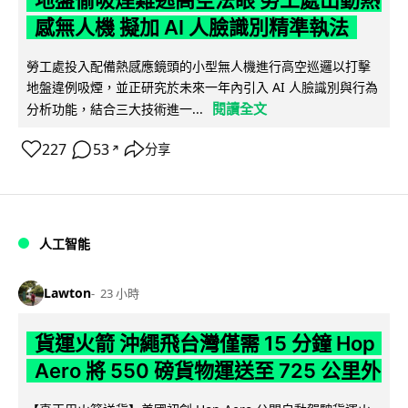
感無人機 擬加 AI 人臉識別精準執法
勞工處投入配備熱感應鏡頭的小型無人機進行高空巡邏以打擊
地盤違例吸煙，並正研究於未來一年內引入 AI 人臉識別與行為
閱讀全文
分析功能，結合三大技術進一...
227
53
分享
↗
人工智能
Lawton
23 小時
貨運火箭 沖繩飛台灣僅需 15 分鐘 Hop
Aero 將 550 磅貨物運送至 725 公里外