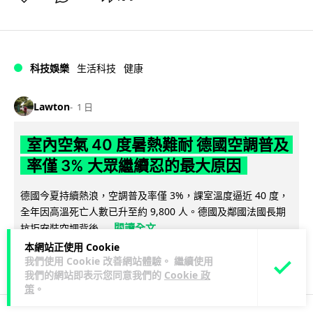
科技娛樂
生活科技
健康
Lawton
1 日
室內空氣 40 度暑熱難耐 德國空調普及
率僅 3% 大眾繼續忍的最大原因
德國今夏持續熱浪，空調普及率僅 3%，課室溫度逼近 40 度，
全年因高溫死亡人數已升至約 9,800 人。德國及鄰國法國長期
閱讀全文
抗拒安裝空調背後...
本網站正使用 Cookie
136
22
分享
↗
我們使用 Cookie 改善網站體驗。 繼續使用
我們的網站即表示您同意我們的
Cookie 政
策
。