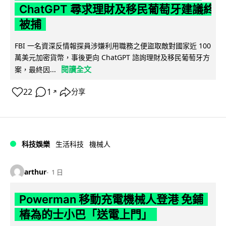
ChatGPT 尋求理財及移民葡萄牙建議終
被捕
FBI 一名資深反情報探員涉嫌利用職務之便盜取敵對國家近 100
萬美元加密貨幣，事後更向 ChatGPT 諮詢理財及移民葡萄牙方
閱讀全文
案，最終因...
22
1
分享
↗
科技娛樂
生活科技
機械人
arthur
1 日
Powerman 移動充電機械人登港 免鋪
樁為的士小巴「送電上門」