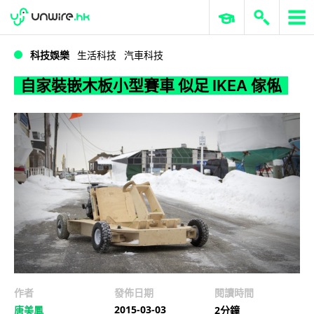
WWDC 2026
GenAI 與雲端科技專區
ERP 與商業 AI
自家裝嵌木板小型賽車 似足 IKEA 傢俬
科技娛樂
生活科技
汽車科技
自家裝嵌木板小型賽車 似足 IKEA 傢俬
作者
發佈日期
閱讀時間
2015-03-03
唐美鳳
2分鐘