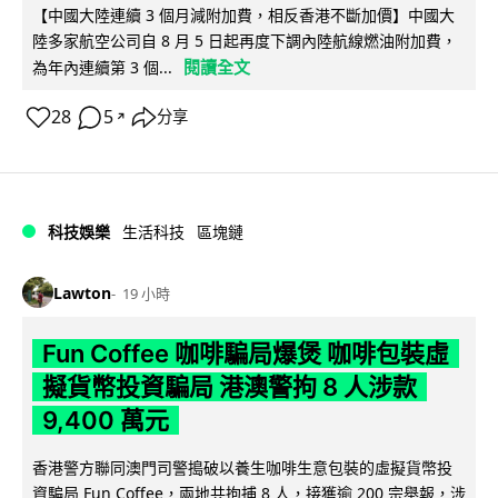
【中國大陸連續 3 個月減附加費，相反香港不斷加價】中國大
陸多家航空公司自 8 月 5 日起再度下調內陸航線燃油附加費，
閱讀全文
為年內連續第 3 個...
28
5
分享
↗
科技娛樂
生活科技
區塊鏈
Lawton
19 小時
Fun Coffee 咖啡騙局爆煲 咖啡包裝虛
擬貨幣投資騙局 港澳警拘 8 人涉款
9,400 萬元
香港警方聯同澳門司警搗破以養生咖啡生意包裝的虛擬貨幣投
資騙局 Fun Coffee，兩地共拘捕 8 人，接獲逾 200 宗舉報，涉