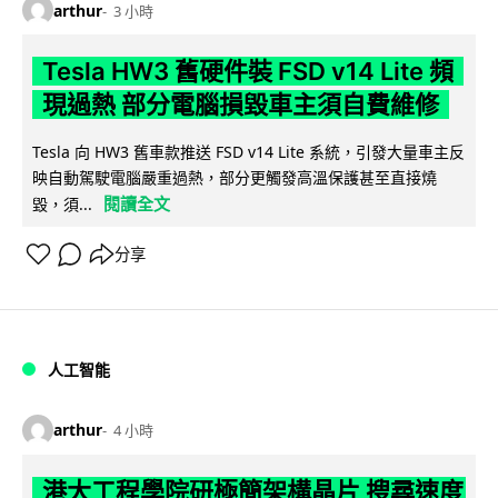
arthur
3 小時
Tesla HW3 舊硬件裝 FSD v14 Lite 頻
現過熱 部分電腦損毀車主須自費維修
Tesla 向 HW3 舊車款推送 FSD v14 Lite 系統，引發大量車主反
映自動駕駛電腦嚴重過熱，部分更觸發高溫保護甚至直接燒
閱讀全文
毀，須...
分享
人工智能
arthur
4 小時
港大工程學院研極簡架構晶片 搜尋速度