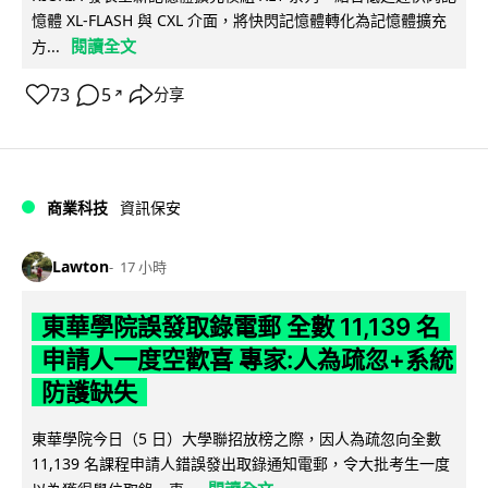
憶體 XL-FLASH 與 CXL 介面，將快閃記憶體轉化為記憶體擴充
閱讀全文
方...
73
5
分享
↗
商業科技
資訊保安
Lawton
17 小時
東華學院誤發取錄電郵 全數 11,139 名
申請人一度空歡喜 專家:人為疏忽+系統
防護缺失
東華學院今日（5 日）大學聯招放榜之際，因人為疏忽向全數
11,139 名課程申請人錯誤發出取錄通知電郵，令大批考生一度