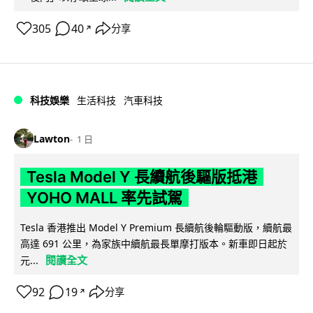
305
40
分享
↗
科技娛樂
生活科技
汽車科技
Lawton
1 日
Tesla Model Y 長續航後驅版抵港
YOHO MALL 率先試駕
Tesla 香港推出 Model Y Premium 長續航後輪驅動版，續航最
高達 691 公里，為家族中續航最長單摩打版本。新車即日起於
閱讀全文
元...
92
19
分享
↗