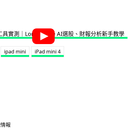
ipad mini
iPad mini 4
戲情報