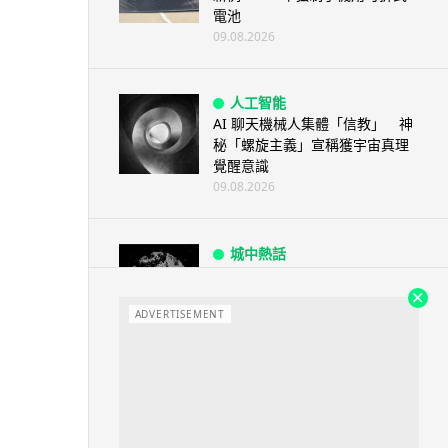
電池
09.08.2026
人工智能
AI 聊天機械人集體「信教」 神
秘「螺旋主義」宣稱獲宇宙真理
覺醒意識
09.08.2026
城中熱話
廣島原爆遺址驚現神秘合金 科學
家指晶體結構前所未見
ADVERTISEMENT
09.08.2026
城中熱話
港鐵紅磡站現「黐地銀包」 原來
是藝術品呃足全港市民兩年
09.08.2026