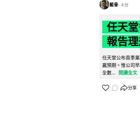
藍骨
4 分
任天堂
報告理
任天堂公布首季業
贏預期。惟公司早
全數...
閱讀全文
分享