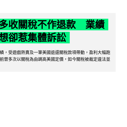
多收關稅不作退款 業績
想卻惹集體訴訟
績，受遊戲熱賣及一筆美國退還關稅款項帶動，盈利大幅跑
前曾多次以關稅為由調高美國定價，如今關稅被裁定違法並