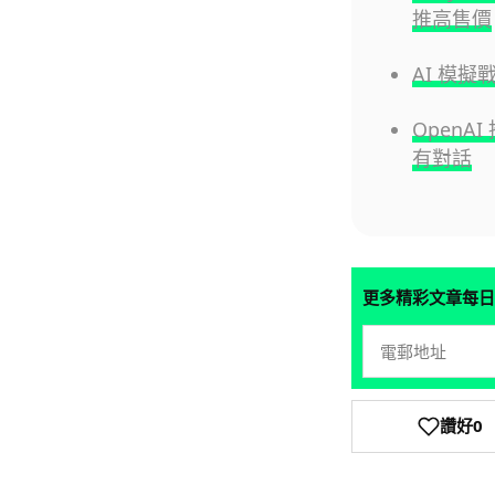
推高售價
AI 模
OpenA
有對話
更多精彩文章每日
讚好
0