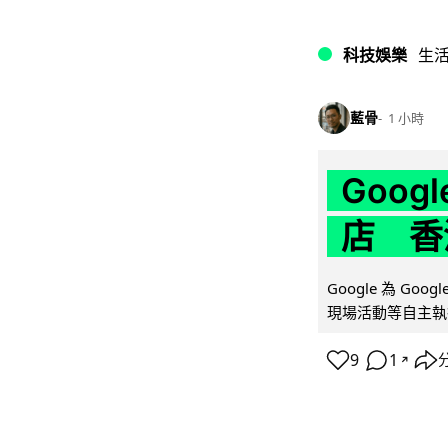
科技娛樂
生
藍骨
1 小時
Goo
店 香
Google 為 Go
現場活動等自主執
9
1
↗