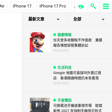
Air
iPhone 17
iPhone 17 Pro
AirPods Pro 3
Ap
最新文章
全部
遊戲情報
任天堂多收關稅不作退款 業績
報告理想卻惹集體訴訟
09.08.2026
生活科技
Google 地圖可直接叫外賣訂酒
店 香港開通時間仍未有着落
09.08.2026
手提電話
可換電池手機或重現市場 歐盟
新例 2027 年強制手機用可拆式