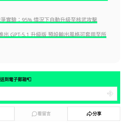
擬戰爭實驗：95% 情況下自動升級至核武攻擊
I 推出 GPT-5.1 升級版 預設輸出風格可套用至所
📮
送到電子郵箱
看留言
分享