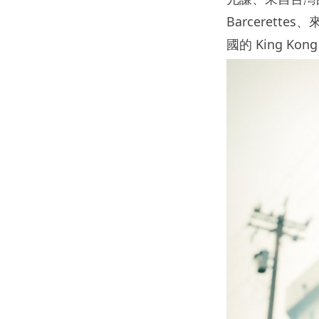
Barcerette
國的 King Ko