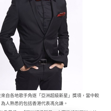
位來自各地歌手角逐「亞洲超級新星」獎項，當中較
為人熟悉的包括香港代表馮允謙。