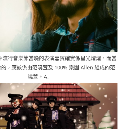
港亞洲流行音樂節當晚的表演嘉賓確實係星光熠熠，而當
，應該係由范曉萱及 100% 樂團 Allen 組成的范
曉萱
+ A。