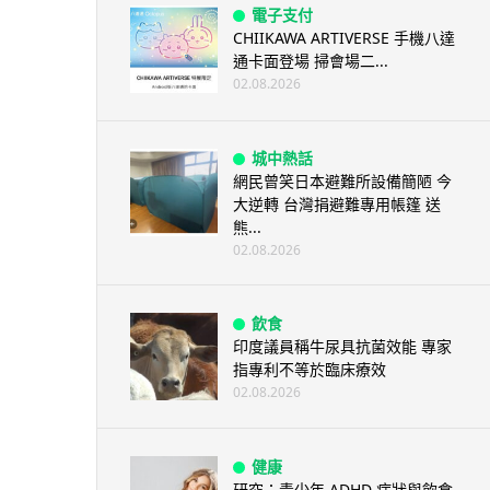
電子支付
CHIIKAWA ARTIVERSE 手機八達
通卡面登場 掃會場二...
02.08.2026
城中熱話
網民曾笑日本避難所設備簡陋 今
大逆轉 台灣捐避難專用帳篷 送
熊...
02.08.2026
飲食
印度議員稱牛尿具抗菌效能 專家
指專利不等於臨床療效
02.08.2026
健康
研究：青少年 ADHD 症狀與飲食