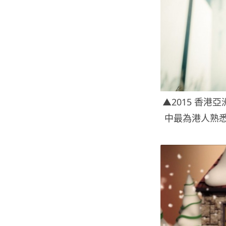
▲2015 香
中最為港人熟悉的