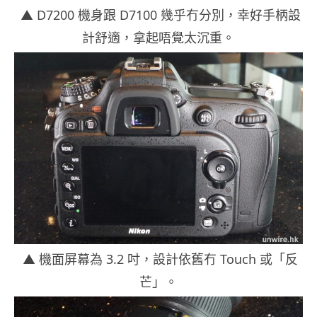
▲ D7200 機身跟 D7100 幾乎冇分別，幸好手柄設
計舒適，拿起唔覺太沉重。
▲ 機面屏幕為 3.2 吋，設計依舊冇 Touch 或「反
芒」。