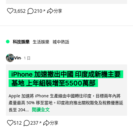
3,652
210
分享
↗
科技娛樂
生活娛樂
城中熱話
Vin
1 日
iPhone 加速撤出中國 印度成新機主要
基地 上年組裝增至5500萬部
Apple 加速將 iPhone 生產線由中國轉往印度，目標兩年內將
產量最高 50% 移至當地。印度政府推出關稅豁免及稅務優惠延
閱讀全文
長至 204...
512
237
分享
↗