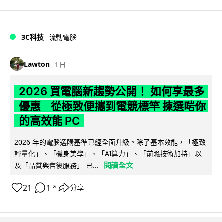
3C科技
流動電腦
Lawton
1 日
2026 買電腦新趨勢公開！ 如何享最多
優惠 從極致便攜到電競標竿 揀選啱你
的高效能 PC
2026 年的電腦選購基準已經全面升級。除了基本效能，「極致
輕量化」、「機身美學」、「AI算力」、「前瞻技術加持」以
閱讀全文
及「品質與售後服務」 已...
21
1
分享
↗