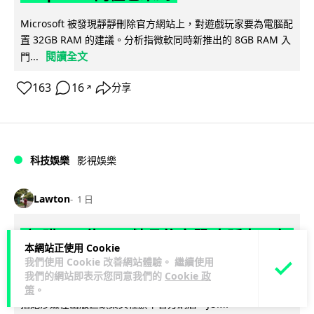
Microsoft 被發現靜靜刪除官方網站上，對遊戲玩家要為電腦配
置 32GB RAM 的建議。分析指微軟同時新推出的 8GB RAM 入
閱讀全文
門...
163
16
分享
↗
科技娛樂
影視娛樂
Lawton
1 日
訂購 43 億日元精品後棄單 大阪女 2 年
本網站正使用 Cookie
後終被捕 涉海賊王,火影周邊產品
我們使用 Cookie 改善網站體驗。 繼續使用
我們的網站即表示您同意我們的
Cookie 政
日本警視廳神田署 8 月 6 日公布，拘捕一名 32 歲大阪女子，
策
。
指她涉嫌在出版巨頭集英社旗下官方網店「JUMP