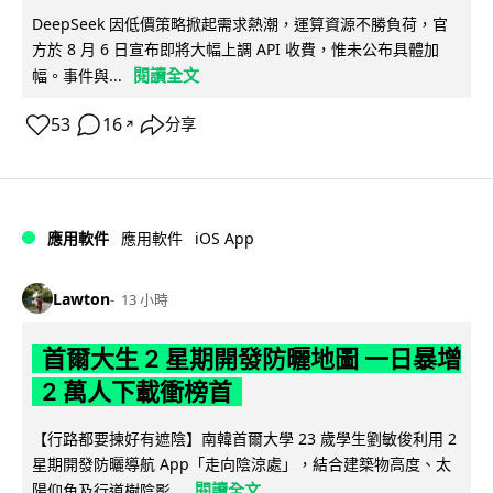
DeepSeek 因低價策略掀起需求熱潮，運算資源不勝負荷，官
方於 8 月 6 日宣布即將大幅上調 API 收費，惟未公布具體加
閱讀全文
幅。事件與...
53
16
分享
↗
iOS App
應用軟件
應用軟件
Lawton
13 小時
首爾大生 2 星期開發防曬地圖 一日暴增
2 萬人下載衝榜首
【行路都要揀好有遮陰】南韓首爾大學 23 歲學生劉敏俊利用 2
星期開發防曬導航 App「走向陰涼處」，結合建築物高度、太
閱讀全文
陽仰角及行道樹陰影...