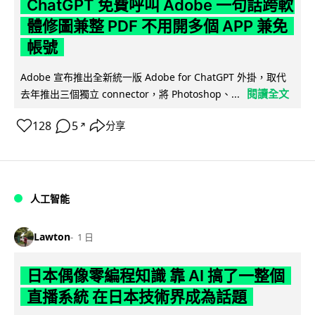
ChatGPT 免費呼叫 Adobe 一句話跨軟
體修圖兼整 PDF 不用開多個 APP 兼免
帳號
Adobe 宣布推出全新統一版 Adobe for ChatGPT 外掛，取代
閱讀全文
去年推出三個獨立 connector，將 Photoshop、...
128
5
分享
↗
人工智能
Lawton
1 日
日本偶像零編程知識 靠 AI 搞了一整個
直播系統 在日本技術界成為話題