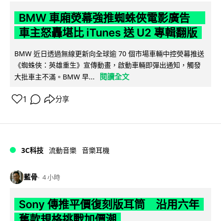
BMW 車廂熒幕強推蜘蛛俠電影廣告
車主怒轟堪比 iTunes 送 U2 專輯翻版
BMW 近日透過無線更新向全球逾 70 個市場車輛中控熒幕推送
《蜘蛛俠：英雄重生》宣傳動畫，啟動車輛即彈出通知，觸發
閱讀全文
大批車主不滿。BMW 早...
1
分享
3C科技
流動音樂
音樂耳機
藍骨
4 小時
Sony 傳推平價復刻版耳筒 沿用六年
舊款規格挑戰加價潮