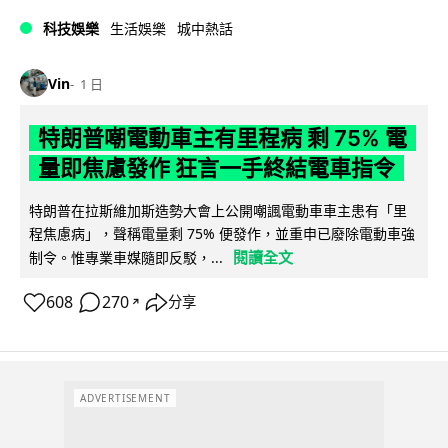
科技娛樂
生活娛樂
城中熱話
Vin
1 日
特朗普嘲電動車主有里程病 剩 75% 電
量即焦慮發作 狂言一手終結電車指令
特朗普在拉斯維加斯造勢大會上公開嘲諷電動車車主患有「里
程焦慮病」，聲稱電量剩 75% 便發作，並重申已廢除電動車強
閱讀全文
制令。惟專業車媒隨即反駁，...
608
270
分享
↗
ADVERTISEMENT