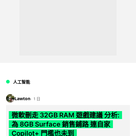
人工智能
Lawton
1 日
微軟刪走 32GB RAM 遊戲建議 分析:
為 8GB Surface 銷售鋪路 連自家
Copilot+ 門檻也未到