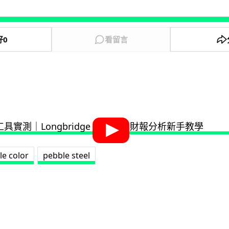
好
0
看留言
le color
pebble steel