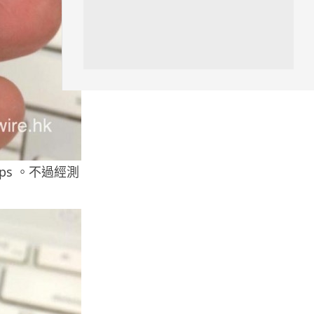
06.08.2026
人工智能
Meta AI 模型測試期間入侵他家
公司 三大 AI 巨頭接連曝安全
漏...
06.08.2026
科技新聞
ps 。不過經測
Audi 最慳電量產車現身 A2 e-
tron 迷彩造型曝光 快充 2...
06.08.2026
城中熱話
法國 8 月 11 日出新例 未經同意
嚴禁 Cold Call 違規企...
06.08.2026