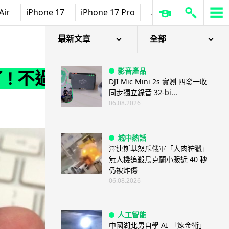
Air
iPhone 17
iPhone 17 Pro
AirPods Pro 3
Ap
最新文章
全部
影音產品
! 不過
DJI Mic Mini 2s 實測 四發一收
同步獨立錄音 32-bi...
06.08.2026
城中熱話
澤連斯基怒斥俄軍「人肉狩獵」
無人機追殺烏克蘭小販近 40 秒
仍被炸傷
06.08.2026
人工智能
中國湖北男自學 AI 「煉金術」