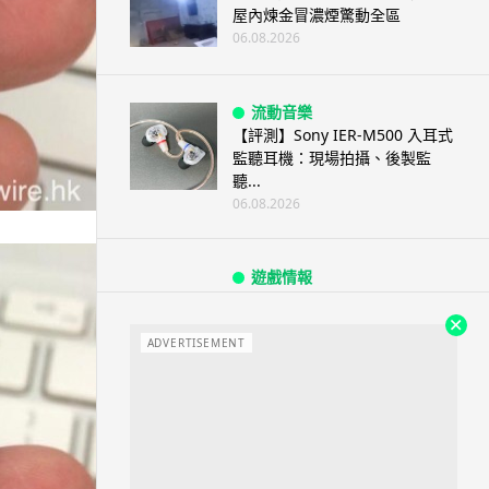
屋內煉金冒濃煙驚動全區
06.08.2026
流動音樂
【評測】Sony IER-M500 入耳式
監聽耳機：現場拍攝、後製監
聽...
06.08.2026
遊戲情報
《魔獸世界：至暗之夜》12.1
「烏拉特克的詛咒」專訪：巢穴
不為提高世...
ADVERTISEMENT
06.08.2026
遊戲情報
日本二手遊戲店減 90% 門市 業
績反增四成 “懷...