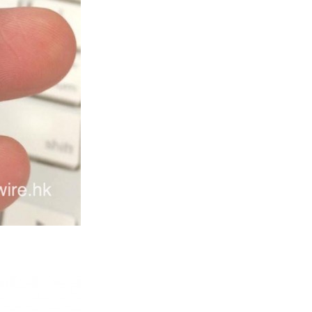
人工智能
華為科學家警告 NVIDIA 已近物
理極限 華為「韜定律」可繞過
摩...
06.08.2026
城中熱話
家長無得慳錢買二手書 電子啟動
碼鎖死二手教科書 學生無法做功
課
06.08.2026
遊戲情報
PlayStation 確認停產實體光碟
包裝印出重要通告 2...
06.08.2026