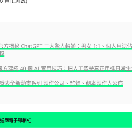
co 幫忙測試)
I 官方揭秘 ChatGPT 三大驚人轉變：男女 1:1、個人用途佔
程
e 官方建議 40 個 AI 實用技巧：把人工智慧真正用進日常
官方發表全新動畫系列 製作公司、監督、劇本製作人公佈
📮
送到電子郵箱