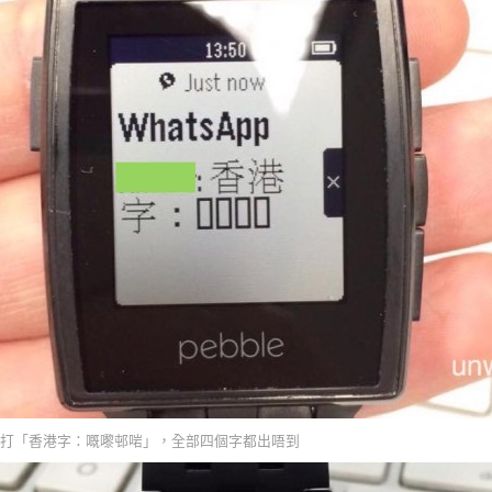
打「香港字：嘅嚟邨啱」，全部四個字都出唔到