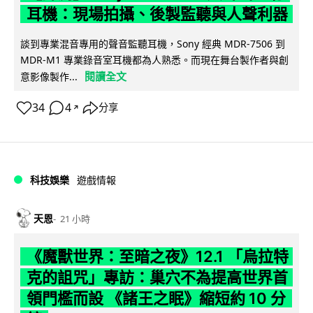
耳機：現場拍攝、後製監聽與人聲利器
談到專業混音專用的聲音監聽耳機，Sony 經典 MDR-7506 到
MDR-M1 專業錄音室耳機都為人熟悉。而現在舞台製作者與創
閱讀全文
意影像製作...
34
4
分享
↗
科技娛樂
遊戲情報
天恩
21 小時
《魔獸世界：至暗之夜》12.1 「烏拉特
克的詛咒」專訪：巢穴不為提高世界首
領門檻而設 《諸王之眠》縮短約 10 分