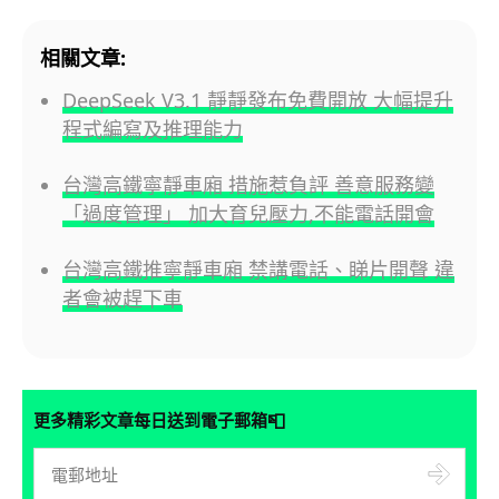
相關文章:
DeepSeek V3.1 靜靜發布免費開放 大幅提升
程式編寫及推理能力
台灣高鐵寧靜車廂 措施惹負評 善意服務變
「過度管理」 加大育兒壓力,不能電話開會
台灣高鐵推寧靜車廂 禁講電話、睇片開聲 違
者會被趕下車
📮
更多精彩文章每日送到電子郵箱