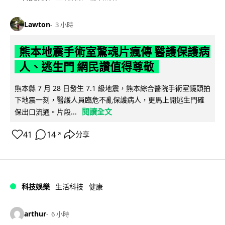
Lawton
3 小時
熊本地震手術室驚魂片瘋傳 醫護保護病
人、逃生門 網民讚值得尊敬
熊本縣 7 月 28 日發生 7.1 級地震，熊本綜合醫院手術室鏡頭拍
下地震一刻，醫護人員臨危不亂保護病人，更馬上開逃生門確
閱讀全文
保出口流通。片段...
41
14
分享
↗
科技娛樂
生活科技
健康
arthur
6 小時