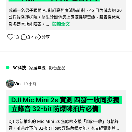
成都一名男子跟隨 AI 制訂高強度減脂計劃，45 日內減去約 20
公斤後昏迷送院。醫生診斷他患上尿源性膿毒症、膿毒性休克
閱讀全文
及多器官功能障礙。...
13
3
分享
↗
3C科技
家居無線
影音產品
Vin
19 小時
DJI Mic Mini 2s 實測 四發一收同步獨
立錄音 32-bit 防爆咪拍片必備
DJI 最新推出的 Mic Mini 2s 無線咪支援「四發一收」分軌錄
音，並首度下放 32-bit Float 浮點內錄功能。本文經實測其...