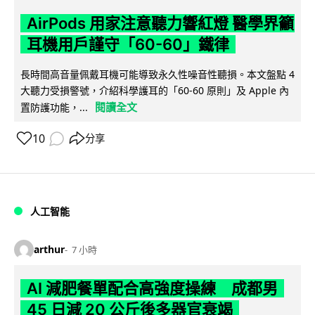
AirPods 用家注意聽力響紅燈 醫學界籲
耳機用戶謹守「60-60」鐵律
長時間高音量佩戴耳機可能導致永久性噪音性聽損。本文盤點 4
大聽力受損警號，介紹科學護耳的「60-60 原則」及 Apple 內
閱讀全文
置防護功能，...
10
分享
人工智能
arthur
7 小時
AI 減肥餐單配合高強度操練 成都男
45 日減 20 公斤後多器官衰竭