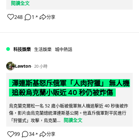
閱讀全文
248
1
分享
↗
科技娛樂
生活娛樂
城中熱話
Lawton
20 小時
澤連斯基怒斥俄軍「人肉狩獵」 無人機
追殺烏克蘭小販近 40 秒仍被炸傷
烏克蘭克爾松一名 52 歲小販被俄軍無人機追擊近 40 秒後被炸
傷，影片由烏克蘭總統澤連斯基公開。他直斥俄軍對平民進行
閱讀全文
「狩獵式」攻擊，烏克蘭...
99
34
分享
↗