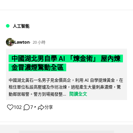
人工智能
Lawton
20 小時
中國湖北男自學 AI 「煉金術」 屋內煉
金冒濃煙驚動全區
中國湖北黃石一名男子見金價高企，利用 AI 自學提煉黃金，在
租住單位私設高壓爐及作坊冶煉，過程產生大量刺鼻濃煙，驚
閱讀全文
動鄰居報警。警方到場揭發整...
102
7
分享
↗