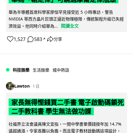
華為半導體首席科學家廖恒罕見接受近 5 小時專訪，警告
NVIDIA 等西方晶片巨頭正逼近物理極限，傳統製程升級已失經
閱讀全文
濟效益。他同時介紹華為...
1,527
583
分享
↗
科技娛樂
生活娛樂
城中熱話
Lawton
1 日
家長無得慳錢買二手書 電子啟動碼鎖死
二手教科書 學生無法做功課
社福界立法會議員陳文宜指，一間中學書單價錢按年加 14.7%
遠超通漲，令家長難以負擔。而且電子教材啟動碼這項設計，