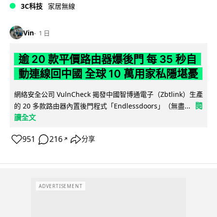
3C科技
家居無線
Vin
1 日
逾 20 款平價路由器爆後門 每 35 秒自
動連線回中國 全球 10 萬用家私隱堪憂
網絡安全公司 VulnCheck 揭發中國智博通電子（Zbtlink）生產
閱
的 20 多款路由器內置後門程式「Endlessdoors」（無盡...
讀全文
951
216
分享
↗
ADVERTISEMENT