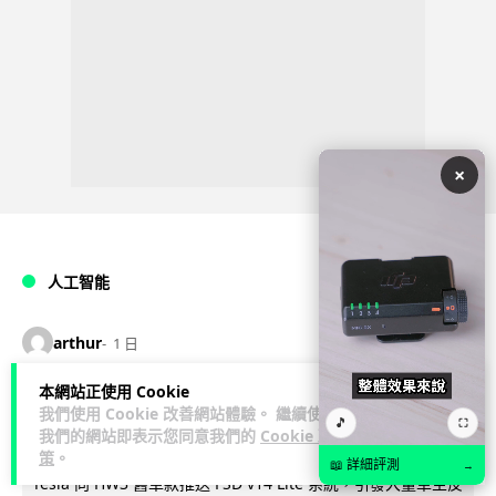
×
人工智能
arthur
1 日
本網站正使用 Cookie
Tesla HW3 舊硬件裝 FSD v14 Lite 頻
我們使用 Cookie 改善網站體驗。 繼續使用
🎵
⛶
現過熱 部分電腦損毀車主須自費維修
我們的網站即表示您同意我們的
Cookie 政
策
。
📖 詳細評測
→
Tesla 向 HW3 舊車款推送 FSD v14 Lite 系統，引發大量車主反