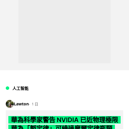
人工智能
Lawton
1 日
華為科學家警告 NVIDIA 已近物理極限
華為「韜定律」可繞過摩爾定律瓶頸