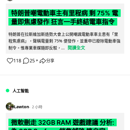
特朗普嘲電動車主有里程病 剩 75% 電
量即焦慮發作 狂言一手終結電車指令
特朗普在拉斯維加斯造勢大會上公開嘲諷電動車車主患有「里
程焦慮病」，聲稱電量剩 75% 便發作，並重申已廢除電動車強
閱讀全文
制令。惟專業車媒隨即反駁，...
118
25
分享
↗
人工智能
Lawton
2 小時
微軟刪走 32GB RAM 遊戲建議 分析: