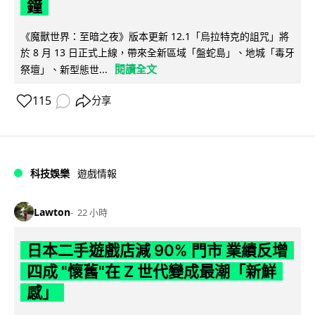
鐘
《魔獸世界：至暗之夜》版本更新 12.1「烏拉特克的詛咒」將
於 8 月 13 日正式上線，帶來全新區域「盤蛇島」、地城「毒牙
閱讀全文
祭壇」、新型態世...
115
分享
科技娛樂
遊戲情報
Lawton
22 小時
日本二手遊戲店減 90% 門市 業績反增
四成 "懷舊"在 Z 世代變成最潮「新鮮
感」