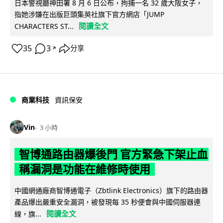
日本警視廳神田署 8 月 6 日公布，拘捕一名 32 歲大阪女子，
指她涉嫌在出版巨頭集英社旗下官方網店「JUMP
閱讀全文
CHARACTERS ST...
35
3
分享
↗
商業科技
資訊保安
Vin
3 小時
智博通路由器爆後門 官方緊急下架止血
稱漏洞是功能在維修時使用
中國網通廠商智博通電子（Zbtlink Electronics）旗下的路由器
產品爆出嚴重安全漏洞，被發現每 35 秒便會與中國伺服器連
閱讀全文
線，旗...