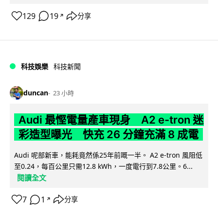
129
19
分享
↗
科技娛樂
科技新聞
duncan
23 小時
Audi 最慳電量產車現身 A2 e-tron 迷
彩造型曝光 快充 26 分鐘充滿 8 成電
Audi 呢部新車，能耗竟然係25年前嘅一半。 A2 e-tron 風阻低
至0.24，每百公里只需12.8 kWh，一度電行到7.8公里。6...
閱讀全文
7
1
分享
↗