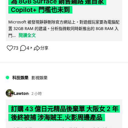
為 8GB Surface 銷售鋪路 連自家
Copilot+ 門檻也未到
Microsoft 被發現靜靜刪除官方網站上，對遊戲玩家要為電腦配
置 32GB RAM 的建議。分析指微軟同時新推出的 8GB RAM 入
閱讀全文
門...
73
4
分享
↗
科技娛樂
影視娛樂
Lawton
2 小時
訂購 43 億日元精品後棄單 大阪女 2 年
後終被捕 涉海賊王,火影周邊產品