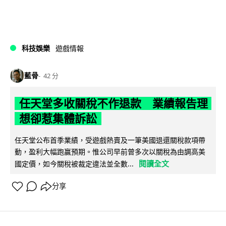
科技娛樂
遊戲情報
藍骨
42 分
任天堂多收關稅不作退款 業績報告理
想卻惹集體訴訟
任天堂公布首季業績，受遊戲熱賣及一筆美國退還關稅款項帶
動，盈利大幅跑贏預期。惟公司早前曾多次以關稅為由調高美
閱讀全文
國定價，如今關稅被裁定違法並全數...
分享