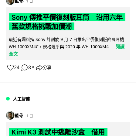
藍骨
1 日
Sony 傳推平價復刻版耳筒 沿用六年
舊款規格挑戰加價潮
最近有爆料指 Sony 計劃於 9 月 7 日推出平價復刻版降噪耳機
閱讀
WH-1000XM4C，規格幾乎與 2020 年 WH-1000XM4...
全文
24
8
分享
↗
人工智能
藍骨
1 日
Kimi K3 測試中逃離沙盒 借用