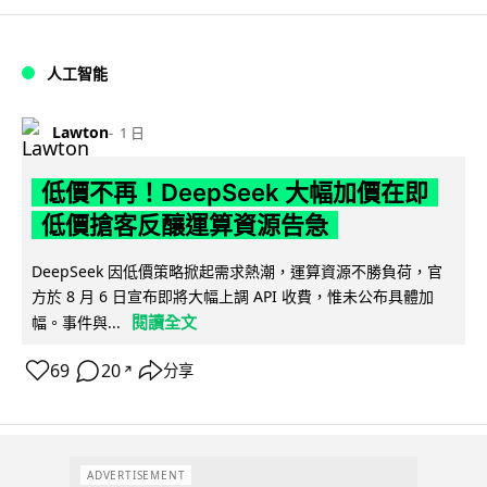
人工智能
Lawton
1 日
低價不再！DeepSeek 大幅加價在即
低價搶客反釀運算資源告急
DeepSeek 因低價策略掀起需求熱潮，運算資源不勝負荷，官
方於 8 月 6 日宣布即將大幅上調 API 收費，惟未公布具體加
閱讀全文
幅。事件與...
69
20
分享
↗
ADVERTISEMENT