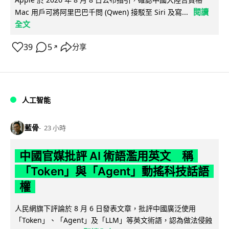
閱讀
Mac 用戶可將阿里巴巴千問 (Qwen) 接駁至 Siri 及寫...
全文
39
5
分享
↗
人工智能
藍骨
23 小時
中國官媒批評 AI 術語濫用英文 稱
「Token」與「Agent」動搖科技話語
權
人民網旗下評論於 8 月 6 日發表文章，批評中國廣泛使用
「Token」、「Agent」及「LLM」等英文術語，認為做法侵蝕