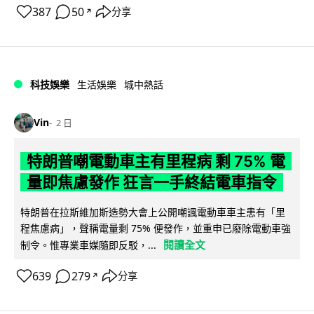
387
50
分享
↗
科技娛樂
生活娛樂
城中熱話
Vin
2 日
特朗普嘲電動車主有里程病 剩 75% 電
量即焦慮發作 狂言一手終結電車指令
特朗普在拉斯維加斯造勢大會上公開嘲諷電動車車主患有「里
程焦慮病」，聲稱電量剩 75% 便發作，並重申已廢除電動車強
閱讀全文
制令。惟專業車媒隨即反駁，...
639
279
分享
↗