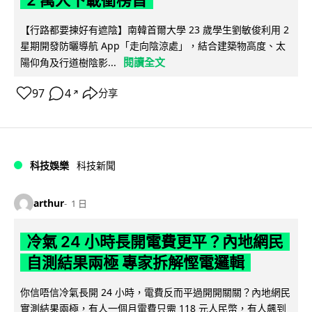
【行路都要揀好有遮陰】南韓首爾大學 23 歲學生劉敏俊利用 2
星期開發防曬導航 App「走向陰涼處」，結合建築物高度、太
閱讀全文
陽仰角及行道樹陰影...
97
4
分享
↗
科技娛樂
科技新聞
arthur
1 日
冷氣 24 小時長開電費更平？內地網民
自測結果兩極 專家拆解慳電邏輯
你信唔信冷氣長開 24 小時，電費反而平過開開關關？內地網民
實測結果兩極，有人一個月電費只需 118 元人民幣，有人飆到