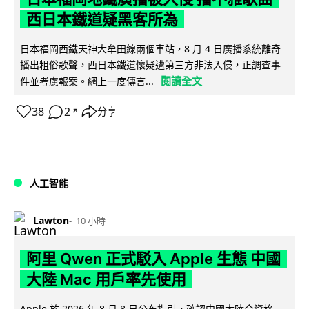
西日本鐵道疑黑客所為
日本福岡西鐵天神大牟田線兩個車站，8 月 4 日廣播系統離奇
播出粗俗歌聲，西日本鐵道懷疑遭第三方非法入侵，正調查事
閱讀全文
件並考慮報案。網上一度傳言...
38
2
分享
↗
人工智能
Lawton
10 小時
阿里 Qwen 正式駁入 Apple 生態 中國
大陸 Mac 用戶率先使用
Apple 於 2026 年 8 月 8 日公布指引，確認中國大陸合資格