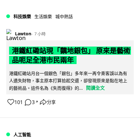
科技娛樂
生活娛樂
城中熱話
Lawton
7 小時
港鐵紅磡站現「黐地銀包」 原來是藝術
品呃足全港市民兩年
港鐵紅磡站月台一個銀色「銀包」多年來一再令乘客誤以為有
人遺失財物，事主原本打算拾起交還，卻發現原來是黏在地上
閱讀全文
的藝術品。這件名為《失而復得》的...
101
3
分享
↗
人工智能