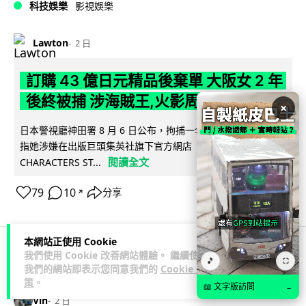
科技娛樂
影視娛樂
Lawton
2 日
訂購 43 億日元精品後棄單 大阪女 2 年
後終被捕 涉海賊王,火影周邊產品
×
日本警視廳神田署 8 月 6 日公布，拘捕一名 32 歲大阪女子，
指她涉嫌在出版巨頭集英社旗下官方網店「JUMP
閱讀全文
CHARACTERS ST...
79
10
分享
↗
本網站正使用 Cookie
我們使用 Cookie 改善網站體驗。 繼續使用
🎵
⛶
商業科技
資訊保安
我們的網站即表示您同意我們的
Cookie 政
策
。
📖 文字版訪問
→
Vin
2 日