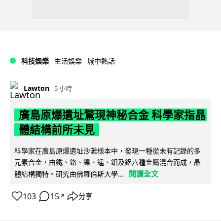
科技娛樂
生活娛樂
城中熱話
Lawton
5 小時
廣島原爆遺址驚現神秘合金 科學家指晶
體結構前所未見
科學家在廣島原爆遺址沙灘樣本中，發現一種從未有記錄的多
元素合金，由鐵、鉻、鎳、錳、鉬及鋁六種金屬混合而成，晶
閱讀全文
體結構獨特。研究由佛羅倫斯大學...
103
15
分享
↗