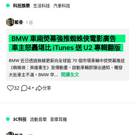
科技娛樂
生活科技
汽車科技
藍骨
1 日
BMW 車廂熒幕強推蜘蛛俠電影廣告
車主怒轟堪比 iTunes 送 U2 專輯翻版
BMW 近日透過無線更新向全球逾 70 個市場車輛中控熒幕推送
《蜘蛛俠：英雄重生》宣傳動畫，啟動車輛即彈出通知，觸發
閱讀全文
大批車主不滿。BMW 早...
32
4
分享
↗
3C科技
流動音樂
音樂耳機