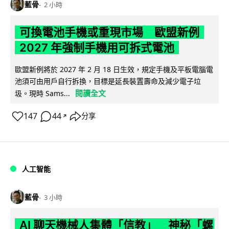
藍骨
2 小時
可換電池手機或重現市場 歐盟新例
2027 年強制手機用可拆式電池
歐盟新例將於 2027 年 2 月 18 日生效，規定手機及平板電腦電
池須可由用戶自行拆換，目標是延長裝置壽命及減少電子垃
閱讀全文
圾。現時 Sams...
147
44
分享
↗
人工智能
藍骨
3 小時
AI 聊天機械人集體「信教」 神秘「螺