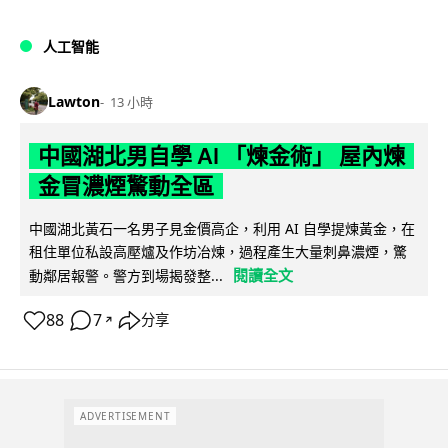
人工智能
Lawton
13 小時
中國湖北男自學 AI 「煉金術」 屋內煉
金冒濃煙驚動全區
中國湖北黃石一名男子見金價高企，利用 AI 自學提煉黃金，在
租住單位私設高壓爐及作坊冶煉，過程產生大量刺鼻濃煙，驚
閱讀全文
動鄰居報警。警方到場揭發整...
88
7
分享
↗
ADVERTISEMENT