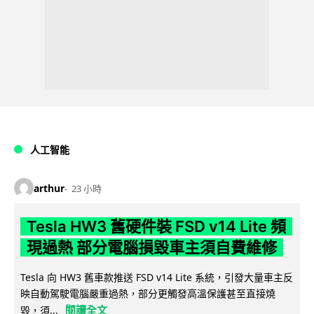
人工智能
arthur
23 小時
Tesla HW3 舊硬件裝 FSD v14 Lite 頻
現過熱 部分電腦損毀車主須自費維修
Tesla 向 HW3 舊車款推送 FSD v14 Lite 系統，引發大量車主反
映自動駕駛電腦嚴重過熱，部分更觸發高溫保護甚至直接燒
閱讀全文
毀，須...