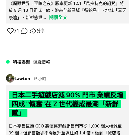
《魔獸世界：至暗之夜》版本更新 12.1「烏拉特克的詛咒」將
於 8 月 13 日正式上線，帶來全新區域「盤蛇島」、地城「毒牙
閱讀全文
祭壇」、新型態世...
71
分享
科技娛樂
遊戲情報
Lawton
15 小時
日本二手遊戲店減 90% 門市 業績反增
四成 "懷舊"在 Z 世代變成最潮「新鮮
感」
日本零售巨頭 GEO 將懷舊遊戲銷售門市從 1,000 間大幅減至
99 間，但銷售額卻不降反升至過往的 1.4 倍。做到「減店增