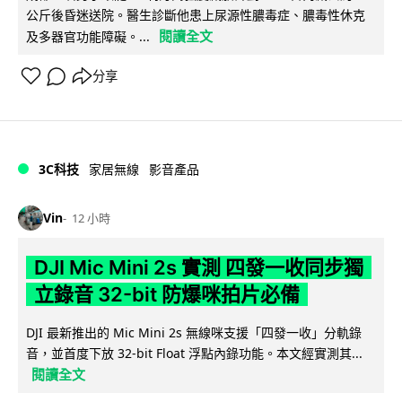
公斤後昏迷送院。醫生診斷他患上尿源性膿毒症、膿毒性休克
閱讀全文
及多器官功能障礙。...
分享
3C科技
家居無線
影音產品
Vin
12 小時
DJI Mic Mini 2s 實測 四發一收同步獨
立錄音 32-bit 防爆咪拍片必備
DJI 最新推出的 Mic Mini 2s 無線咪支援「四發一收」分軌錄
音，並首度下放 32-bit Float 浮點內錄功能。本文經實測其...
閱讀全文