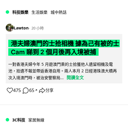
科技娛樂
生活娛樂
城中熱話
Lawton
20 小時
港夫婦澳門的士拾相機 據為己有被的士
Cam 睇到 2 個月後再入境被捕
一對香港夫婦今年 5 月遊澳門乘的士拾獲他人遺留相機及電
池，拾遺不報並帶返香港自用。兩人本月 2 日經港珠澳大橋再
閱讀全文
次入境澳門時，被治安警察局...
475
65
分享
↗
3C科技
家居無線