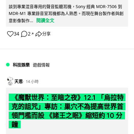
談到專業混音專用的聲音監聽耳機，Sony 經典 MDR-7506 到
MDR-M1 專業錄音室耳機都為人熟悉。而現在舞台製作者與創
閱讀全文
意影像製作...
34
2
分享
↗
科技娛樂
遊戲情報
天恩
14 小時
《魔獸世界：至暗之夜》12.1 「烏拉特
克的詛咒」專訪：巢穴不為提高世界首
領門檻而設 《諸王之眠》縮短約 10 分
鐘