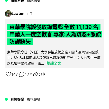
商業科技
資訊保安
Lawton
1 日
東華學院誤發取錄電郵 全數 11,139 名
申請人一度空歡喜 專家:人為疏忽+系統
防護缺失
東華學院今日（5 日）大學聯招放榜之際，因人為疏忽向全數
11,139 名課程申請人錯誤發出取錄通知電郵，令大批考生一度
閱讀全文
以為獲得學位取錄，事...
147
17
分享
↗
科技娛樂
影視娛樂