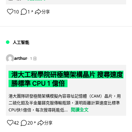
10
1
分享
↗
人工智能
arthur
1 日
港大工程學院研極簡架構晶片 搜尋速度
勝標準 CPU 1 億倍
港大團隊研發極簡架構模擬內容尋址記憶體（CAM）晶片，用
二硫化鉬及半金屬銻克服傳輸瓶頸，漢明距離計算速度比標準
閱讀全文
CPU快1億倍，每次搜尋耗能低...
42
20
分享
↗