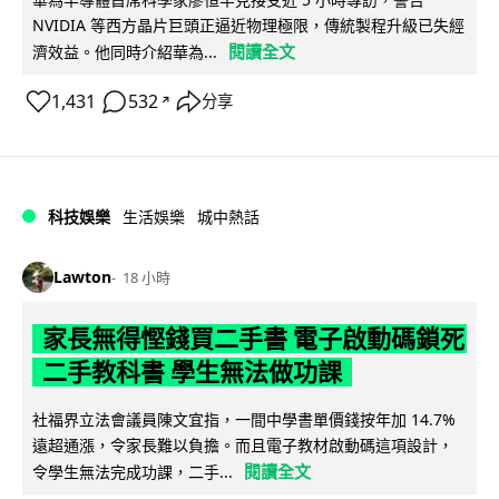
NVIDIA 等西方晶片巨頭正逼近物理極限，傳統製程升級已失經
閱讀全文
濟效益。他同時介紹華為...
1,431
532
分享
↗
科技娛樂
生活娛樂
城中熱話
Lawton
18 小時
家長無得慳錢買二手書 電子啟動碼鎖死
二手教科書 學生無法做功課
社福界立法會議員陳文宜指，一間中學書單價錢按年加 14.7%
遠超通漲，令家長難以負擔。而且電子教材啟動碼這項設計，
閱讀全文
令學生無法完成功課，二手...