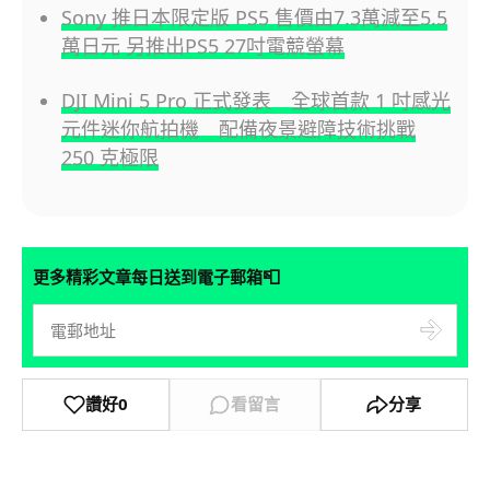
Sony 推日本限定版 PS5 售價由7.3萬減至5.5
萬日元 另推出PS5 27吋電競螢幕
DJI Mini 5 Pro 正式發表 全球首款 1 吋感光
元件迷你航拍機 配備夜景避障技術挑戰
250 克極限
📮
更多精彩文章每日送到電子郵箱
讚好
0
看留言
分享