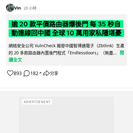
Vin
20 小時
逾 20 款平價路由器爆後門 每 35 秒自
動連線回中國 全球 10 萬用家私隱堪憂
網絡安全公司 VulnCheck 揭發中國智博通電子（Zbtlink）生產
閱
的 20 多款路由器內置後門程式「Endlessdoors」（無盡...
讀全文
893
182
分享
↗
ADVERTISEMENT