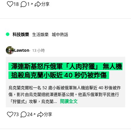
18
1
分享
↗
科技娛樂
生活娛樂
城中熱話
Lawton
13 小時
澤連斯基怒斥俄軍「人肉狩獵」 無人機
追殺烏克蘭小販近 40 秒仍被炸傷
烏克蘭克爾松一名 52 歲小販被俄軍無人機追擊近 40 秒後被炸
傷，影片由烏克蘭總統澤連斯基公開。他直斥俄軍對平民進行
閱讀全文
「狩獵式」攻擊，烏克蘭...
73
24
分享
↗