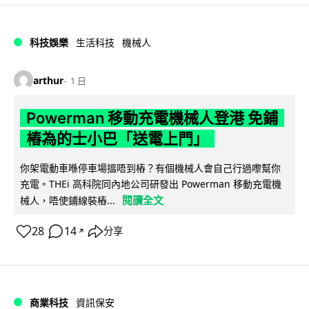
科技娛樂
生活科技
機械人
arthur
1 日
Powerman 移動充電機械人登港 免鋪
樁為的士小巴「送電上門」
你架電動車喺停車場搵唔到樁？有個機械人會自己行過嚟幫你
充電。THEi 高科院同內地公司研發出 Powerman 移動充電機
閱讀全文
械人，唔使鋪線裝樁...
28
14
分享
↗
商業科技
資訊保安