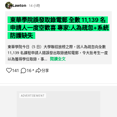
Lawton
14 小時
東華學院誤發取錄電郵 全數 11,139 名
申請人一度空歡喜 專家:人為疏忽+系統
防護缺失
東華學院今日（5 日）大學聯招放榜之際，因人為疏忽向全數
11,139 名課程申請人錯誤發出取錄通知電郵，令大批考生一度
閱讀全文
以為獲得學位取錄，事...
141
16
分享
↗
ADVERTISEMENT