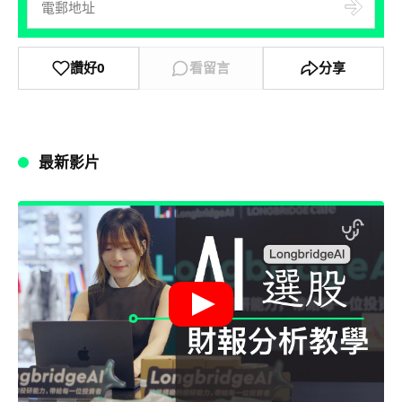
讚好
0
看留言
分享
最新影片