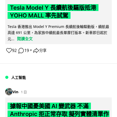
Tesla Model Y 長續航後驅版抵港
YOHO MALL 率先試駕
Tesla 香港推出 Model Y Premium 長續航後輪驅動版，續航最
高達 691 公里，為家族中續航最長單摩打版本。新車即日起於
閱讀全文
元...
92
19
分享
↗
人工智能
Vin
1 日
據報中國憂美國 AI 變武器 不滿
Anthropic 拒正常存取 擬列實體清單作