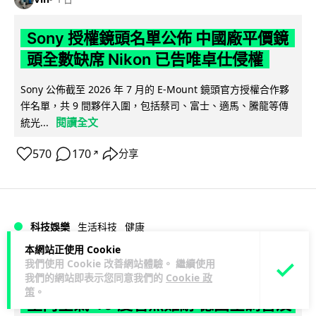
Sony 授權鏡頭名單公佈 中國廠平價鏡
頭全數缺席 Nikon 已告唯卓仕侵權
Sony 公佈截至 2026 年 7 月的 E-Mount 鏡頭官方授權合作夥
伴名單，共 9 間夥伴入圍，包括蔡司、富士、適馬、騰龍等傳
閱讀全文
統光...
570
170
分享
↗
科技娛樂
生活科技
健康
本網站正使用 Cookie
我們使用 Cookie 改善網站體驗。 繼續使用
Lawton
1 日
我們的網站即表示您同意我們的
Cookie 政
策
。
室內空氣 40 度暑熱難耐 德國空調普及