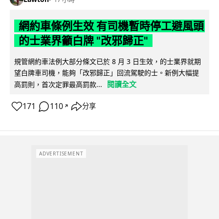
網約車條例生效 有司機暫時停工避風頭
的士業界籲白牌 "改邪歸正"
規管網約車法例大部分條文已於 8 月 3 日生效，的士業界就期
望白牌車司機，能夠「改邪歸正」回流駕駛的士。新例大幅提
閱讀全文
高罰則，首次定罪最高罰款...
171
110
分享
↗
ADVERTISEMENT