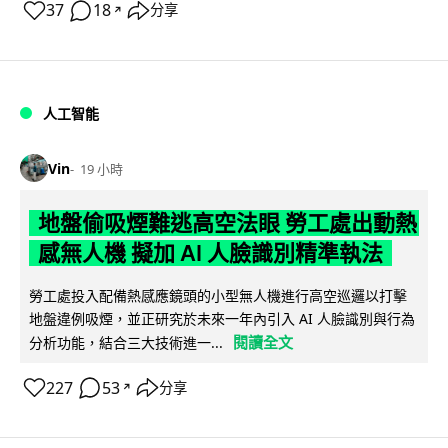
37
18
分享
↗
人工智能
Vin
19 小時
地盤偷吸煙難逃高空法眼 勞工處出動熱
感無人機 擬加 AI 人臉識別精準執法
勞工處投入配備熱感應鏡頭的小型無人機進行高空巡邏以打擊
地盤違例吸煙，並正研究於未來一年內引入 AI 人臉識別與行為
閱讀全文
分析功能，結合三大技術進一...
227
53
分享
↗