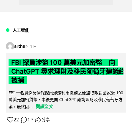
人工智能
arthur
1 日
FBI 探員涉盜 100 萬美元加密幣 向
ChatGPT 尋求理財及移民葡萄牙建議終
被捕
FBI 一名資深反情報探員涉嫌利用職務之便盜取敵對國家近 100
萬美元加密貨幣，事後更向 ChatGPT 諮詢理財及移民葡萄牙方
閱讀全文
案，最終因...
22
1
分享
↗