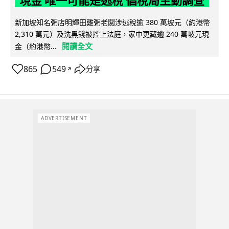
現金 唯一可能是逃稅 倡稅局主動調查
新加坡知名粥店明輝田雞粥老闆涉逃稅逾 380 萬坡元（約港幣
2,310 萬元）及洗黑錢被控上法庭，家中更藏逾 240 萬坡元現
閱讀全文
金（約港幣...
865
549
分享
↗
ADVERTISEMENT