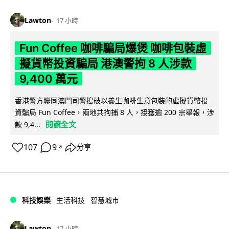
Lawton
17 小時
Fun Coffee 咖啡騙局爆煲 咖啡包裝虛
擬貨幣投資騙局 港澳警拘 8 人涉款
9,400 萬元
香港警方聯同澳門司警搗破以養生咖啡生意包裝的虛擬貨幣投
資騙局 Fun Coffee，兩地共拘捕 8 人，接獲逾 200 宗舉報，涉
閱讀全文
款 9,4...
107
9
分享
↗
科技娛樂
生活科技
智慧城市
Lawton
17 小時