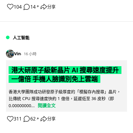
104
14
分享
↗
人工智能
Vin
16 小時
港大研原子級新晶片 AI 搜尋速度提升
一億倍 手機人臉識別免上雲端
香港大學團隊成功研發原子級厚度的「模擬存內搜尋」晶片，
比傳統 CPU 搜尋速度快約 1 億倍，延遲低至 36 皮秒（即
閱讀全文
0.00000000...
311
62
分享
↗