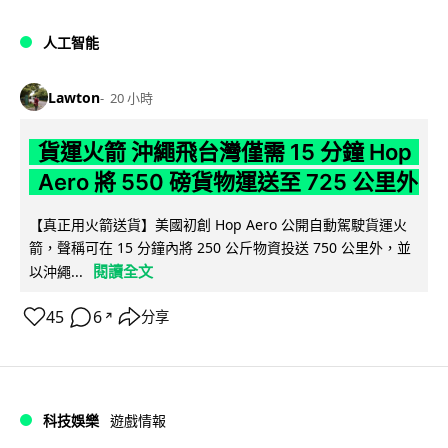
人工智能
Lawton
20 小時
貨運火箭 沖繩飛台灣僅需 15 分鐘 Hop
Aero 將 550 磅貨物運送至 725 公里外
【真正用火箭送貨】美國初創 Hop Aero 公開自動駕駛貨運火
箭，聲稱可在 15 分鐘內將 250 公斤物資投送 750 公里外，並
閱讀全文
以沖繩...
45
6
分享
↗
科技娛樂
遊戲情報