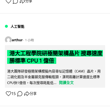
分享
人工智能
arthur
1 小時
港大工程學院研極簡架構晶片 搜尋速度
勝標準 CPU 1 億倍
港大團隊研發極簡架構模擬內容尋址記憶體（CAM）晶片，用
二硫化鉬及半金屬銻克服傳輸瓶頸，漢明距離計算速度比標準
閱讀全文
CPU快1億倍，每次搜尋耗能低...
15
分享