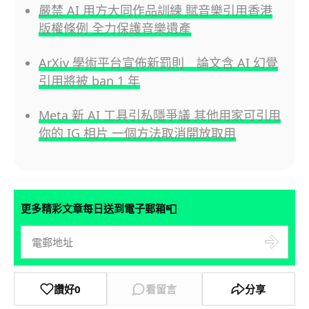
嚴禁 AI 用方大同作品訓練 賦音樂引用香港
版權條例 全力保護音樂遺產
ArXiv 學術平台宣佈新罰則 論文含 AI 幻覺
引用將被 ban 1 年
Meta 新 AI 工具引私隱爭議 其他用家可引用
你的 IG 相片 一個方法取消開放取用
📮
更多精彩文章每日送到電子郵箱
讚好
0
看留言
分享