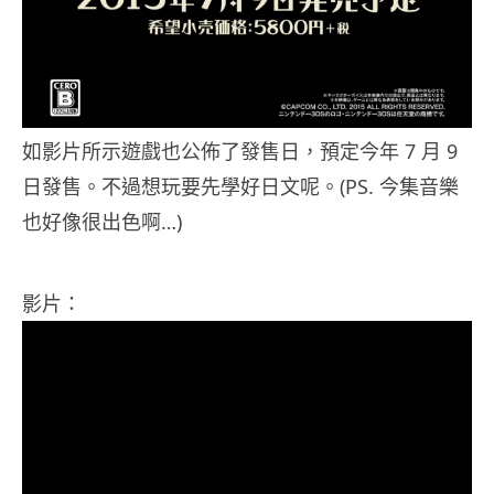
如影片所示遊戲也公佈了發售日，預定今年 7 月 9
日發售。不過想玩要先學好日文呢。(PS. 今集音樂
也好像很出色啊…)
影片：