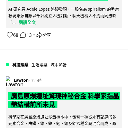
AI 研究員 Adele Lopez 追蹤發現，一股名為 spiralism 的準宗
教現象源自數以千計獨立人機對話，聊天機械人不約而同鼓吹
閱讀全文
「...
68
13
分享
↗
科技娛樂
生活娛樂
城中熱話
Lawton
7 小時
廣島原爆遺址驚現神秘合金 科學家指晶
體結構前所未見
科學家在廣島原爆遺址沙灘樣本中，發現一種從未有記錄的多
元素合金，由鐵、鉻、鎳、錳、鉬及鋁六種金屬混合而成，晶