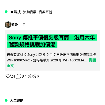
3C科技
流動音樂
音樂耳機
藍骨
1 日
Sony 傳推平價復刻版耳筒 沿用六年
舊款規格挑戰加價潮
最近有爆料指 Sony 計劃於 9 月 7 日推出平價復刻版降噪耳機
閱讀
WH-1000XM4C，規格幾乎與 2020 年 WH-1000XM4...
全文
24
9
分享
↗
人工智能