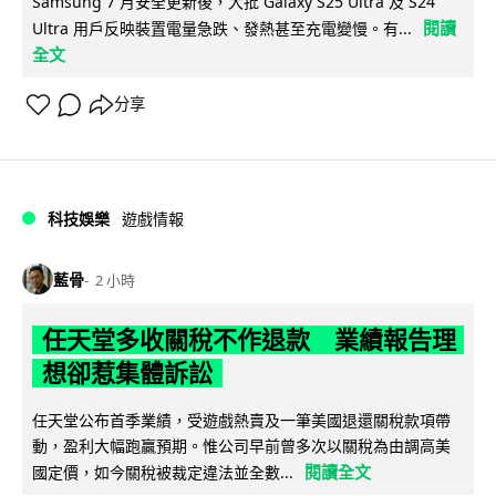
Samsung 7 月安全更新後，大批 Galaxy S25 Ultra 及 S24
閱讀
Ultra 用戶反映裝置電量急跌、發熱甚至充電變慢。有...
全文
分享
科技娛樂
遊戲情報
藍骨
2 小時
任天堂多收關稅不作退款 業績報告理
想卻惹集體訴訟
任天堂公布首季業績，受遊戲熱賣及一筆美國退還關稅款項帶
動，盈利大幅跑贏預期。惟公司早前曾多次以關稅為由調高美
閱讀全文
國定價，如今關稅被裁定違法並全數...