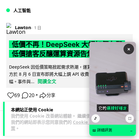
人工智能
Lawton
1 日
低價不再！DeepSeek 大幅加價在即
×
低價搶客反釀運算資源告急
DeepSeek 因低價策略掀起需求熱潮，運算資源不勝負荷，官
方於 8 月 6 日宣布即將大幅上調 API 收費，惟未公布具體加
閱讀全文
幅。事件與...
69
20
分享
↗
本網站正使用 Cookie
我們使用 Cookie 改善網站體驗。 繼續使用
🎵
⛶
我們的網站即表示您同意我們的
Cookie 政
iOS App
應用軟件
應用軟件
策
。
📖 詳細評測
→