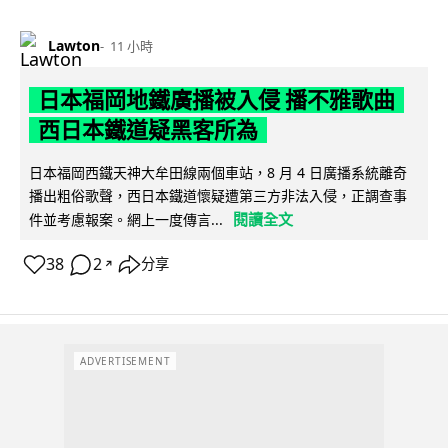
Lawton
11 小時
日本福岡地鐵廣播被入侵 播不雅歌曲
西日本鐵道疑黑客所為
日本福岡西鐵天神大牟田線兩個車站，8 月 4 日廣播系統離奇
播出粗俗歌聲，西日本鐵道懷疑遭第三方非法入侵，正調查事
閱讀全文
件並考慮報案。網上一度傳言...
38
2
分享
↗
ADVERTISEMENT