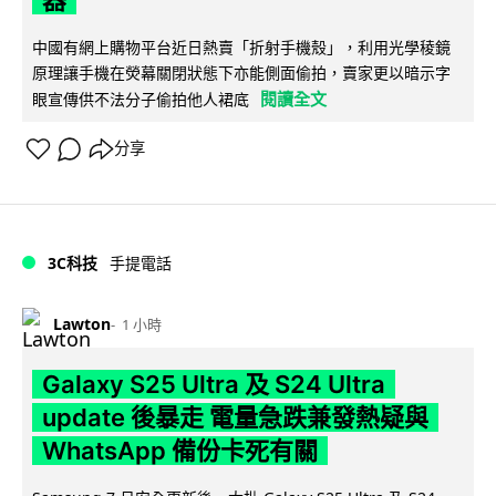
器
中國有網上購物平台近日熱賣「折射手機殼」，利用光學稜鏡
原理讓手機在熒幕關閉狀態下亦能側面偷拍，賣家更以暗示字
閱讀全文
眼宣傳供不法分子偷拍他人裙底
分享
3C科技
手提電話
Lawton
1 小時
Galaxy S25 Ultra 及 S24 Ultra
update 後暴走 電量急跌兼發熱疑與
WhatsApp 備份卡死有關