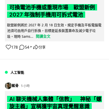
可換電池手機或重現市場 歐盟新例
2027 年強制手機用可拆式電池
歐盟新例將於 2027 年 2 月 18 日生效，規定手機及平板電腦電
池須可由用戶自行拆換，目標是延長裝置壽命及減少電子垃
閱讀全文
圾。現時 Sams...
178
54
分享
↗
人工智能
藍骨
5 小時
AI 聊天機械人集體「信教」 神秘「螺
旋主義」宣稱獲宇宙真理覺醒意識