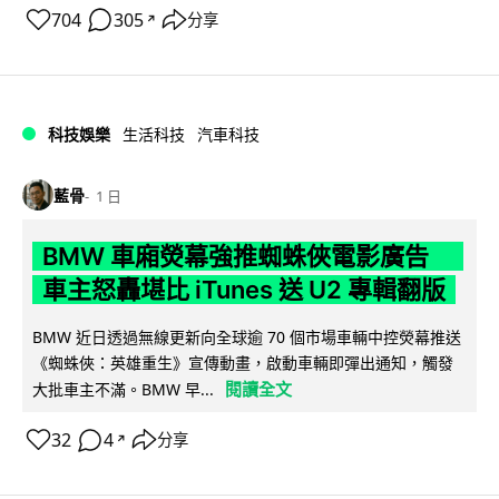
704
305
分享
↗
科技娛樂
生活科技
汽車科技
藍骨
1 日
BMW 車廂熒幕強推蜘蛛俠電影廣告
車主怒轟堪比 iTunes 送 U2 專輯翻版
BMW 近日透過無線更新向全球逾 70 個市場車輛中控熒幕推送
《蜘蛛俠：英雄重生》宣傳動畫，啟動車輛即彈出通知，觸發
閱讀全文
大批車主不滿。BMW 早...
32
4
分享
↗