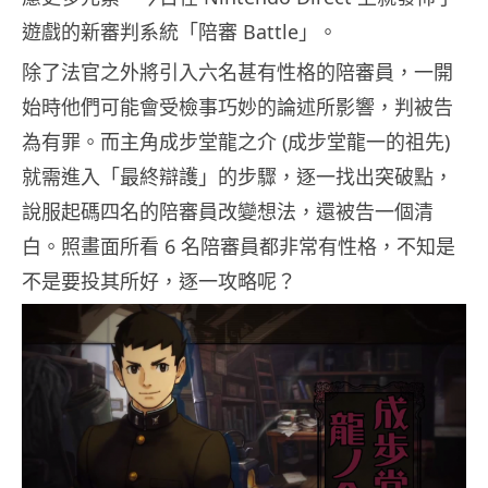
遊戲的新審判系統「陪審 Battle」。
除了法官之外將引入六名甚有性格的陪審員，一開
始時他們可能會受檢事巧妙的論述所影響，判被告
為有罪。而主角成步堂龍之介 (成步堂龍一的祖先)
就需進入「最終辯護」的步驟，逐一找出突破點，
說服起碼四名的陪審員改變想法，還被告一個清
白。照畫面所看 6 名陪審員都非常有性格，不知是
不是要投其所好，逐一攻略呢？