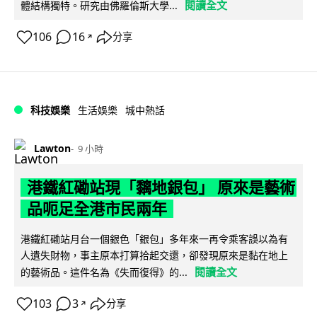
閱讀全文
體結構獨特。研究由佛羅倫斯大學...
106
16
分享
↗
科技娛樂
生活娛樂
城中熱話
Lawton
9 小時
港鐵紅磡站現「黐地銀包」 原來是藝術
品呃足全港市民兩年
港鐵紅磡站月台一個銀色「銀包」多年來一再令乘客誤以為有
人遺失財物，事主原本打算拾起交還，卻發現原來是黏在地上
閱讀全文
的藝術品。這件名為《失而復得》的...
103
3
分享
↗