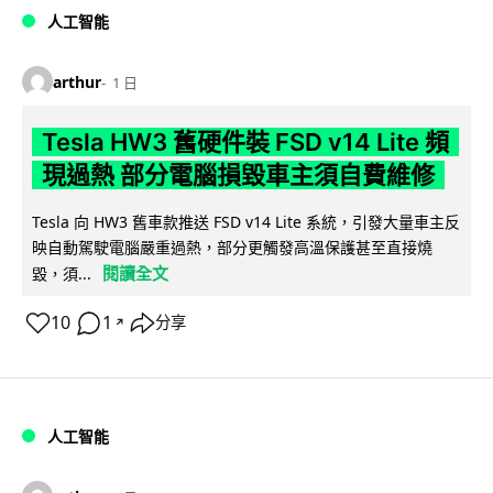
人工智能
arthur
1 日
Tesla HW3 舊硬件裝 FSD v14 Lite 頻
現過熱 部分電腦損毀車主須自費維修
Tesla 向 HW3 舊車款推送 FSD v14 Lite 系統，引發大量車主反
映自動駕駛電腦嚴重過熱，部分更觸發高溫保護甚至直接燒
閱讀全文
毀，須...
10
1
分享
↗
人工智能