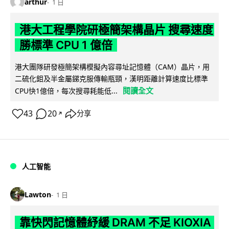
arthur
1 日
港大工程學院研極簡架構晶片 搜尋速度
勝標準 CPU 1 億倍
港大團隊研發極簡架構模擬內容尋址記憶體（CAM）晶片，用
二硫化鉬及半金屬銻克服傳輸瓶頸，漢明距離計算速度比標準
閱讀全文
CPU快1億倍，每次搜尋耗能低...
43
20
分享
↗
人工智能
Lawton
1 日
靠快閃記憶體紓緩 DRAM 不足 KIOXIA