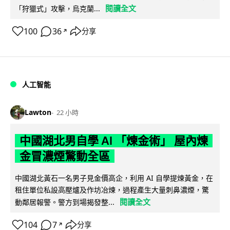
閱讀全文
「狩獵式」攻擊，烏克蘭...
100
36
分享
↗
人工智能
Lawton
22 小時
中國湖北男自學 AI 「煉金術」 屋內煉
金冒濃煙驚動全區
中國湖北黃石一名男子見金價高企，利用 AI 自學提煉黃金，在
租住單位私設高壓爐及作坊冶煉，過程產生大量刺鼻濃煙，驚
閱讀全文
動鄰居報警。警方到場揭發整...
104
7
分享
↗