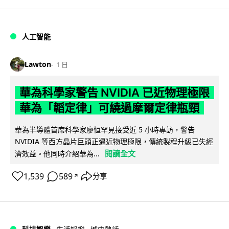
人工智能
Lawton
1 日
華為科學家警告 NVIDIA 已近物理極限
華為「韜定律」可繞過摩爾定律瓶頸
華為半導體首席科學家廖恒罕見接受近 5 小時專訪，警告
NVIDIA 等西方晶片巨頭正逼近物理極限，傳統製程升級已失經
閱讀全文
濟效益。他同時介紹華為...
1,539
589
分享
↗