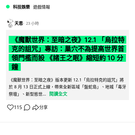
科技娛樂
遊戲情報
天恩
23 小時
《魔獸世界：至暗之夜》12.1 「烏拉特
克的詛咒」專訪：巢穴不為提高世界首
領門檻而設 《諸王之眠》縮短約 10 分
鐘
《魔獸世界：至暗之夜》版本更新 12.1「烏拉特克的詛咒」將
於 8 月 13 日正式上線，帶來全新區域「盤蛇島」、地城「毒牙
閱讀全文
祭壇」、新型態世...
115
分享