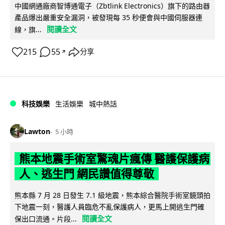
中國網通廠商智博通電子（Zbtlink Electronics）旗下的路由器
產品爆出嚴重安全漏洞，被發現每 35 秒便會與中國伺服器連
閱讀全文
線，旗...
215
55
分享
↗
科技娛樂
生活娛樂
城中熱話
Lawton
5 小時
熊本地震手術室驚魂片瘋傳 醫護保護病
人、逃生門 網民讚值得尊敬
熊本縣 7 月 28 日發生 7.1 級地震，熊本綜合醫院手術室鏡頭拍
下地震一刻，醫護人員臨危不亂保護病人，更馬上開逃生門確
閱讀全文
保出口流通。片段...