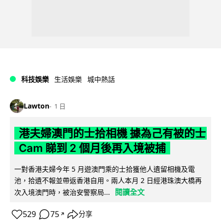
科技娛樂
生活娛樂
城中熱話
Lawton
1 日
港夫婦澳門的士拾相機 據為己有被的士
Cam 睇到 2 個月後再入境被捕
一對香港夫婦今年 5 月遊澳門乘的士拾獲他人遺留相機及電
池，拾遺不報並帶返香港自用。兩人本月 2 日經港珠澳大橋再
閱讀全文
次入境澳門時，被治安警察局...
529
75
分享
↗