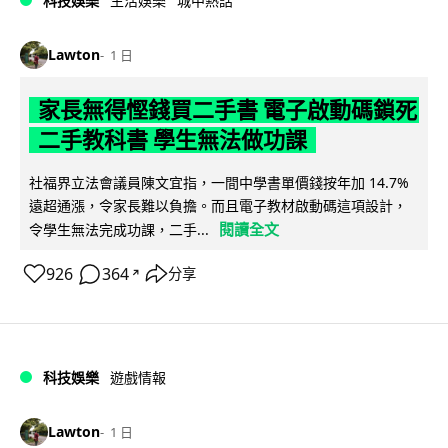
科技娛樂
生活娛樂
城中熱話
Lawton
1 日
家長無得慳錢買二手書 電子啟動碼鎖死
二手教科書 學生無法做功課
社福界立法會議員陳文宜指，一間中學書單價錢按年加 14.7%
遠超通漲，令家長難以負擔。而且電子教材啟動碼這項設計，
閱讀全文
令學生無法完成功課，二手...
926
364
分享
↗
科技娛樂
遊戲情報
Lawton
1 日