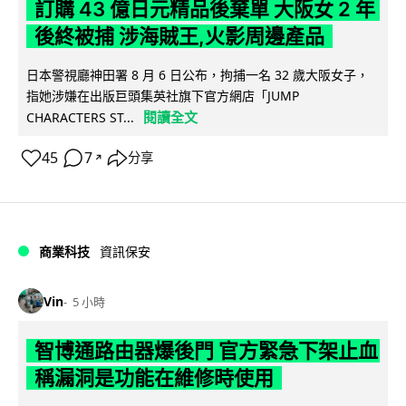
訂購 43 億日元精品後棄單 大阪女 2 年
後終被捕 涉海賊王,火影周邊產品
日本警視廳神田署 8 月 6 日公布，拘捕一名 32 歲大阪女子，
指她涉嫌在出版巨頭集英社旗下官方網店「JUMP
閱讀全文
CHARACTERS ST...
45
7
分享
↗
商業科技
資訊保安
Vin
5 小時
智博通路由器爆後門 官方緊急下架止血
稱漏洞是功能在維修時使用