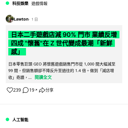
科技娛樂
遊戲情報
Lawton
1 日
日本二手遊戲店減 90% 門市 業績反增
四成 "懷舊"在 Z 世代變成最潮「新鮮
感」
日本零售巨頭 GEO 將懷舊遊戲銷售門市從 1,000 間大幅減至
99 間，但銷售額卻不降反升至過往的 1.4 倍。做到「減店增
閱讀全文
收」奇蹟，...
239
19
分享
↗
人工智能