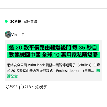
3C科技
家居無線
Vin
1 日
逾 20 款平價路由器爆後門 每 35 秒自
動連線回中國 全球 10 萬用家私隱堪憂
網絡安全公司 VulnCheck 揭發中國智博通電子（Zbtlink）生產
閱
的 20 多款路由器內置後門程式「Endlessdoors」（無盡...
讀全文
953
218
分享
↗