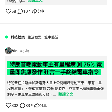
Hugging...
58
10
分享
↗
科技娛樂
生活娛樂
城中熱話
Vin
4 小時
特朗普嘲電動車主有里程病 剩 75% 電
量即焦慮發作 狂言一手終結電車指令
特朗普在拉斯維加斯造勢大會上公開嘲諷電動車車主患有「里
程焦慮病」，聲稱電量剩 75% 便發作，並重申已廢除電動車強
閱讀全文
制令。惟專業車媒隨即反駁，...
302
83
分享
↗