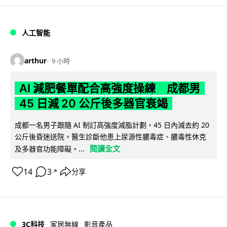
人工智能
arthur
9 小時
AI 減肥餐單配合高強度操練 成都男
45 日減 20 公斤後多器官衰竭
成都一名男子跟隨 AI 制訂高強度減脂計劃，45 日內減去約 20
公斤後昏迷送院。醫生診斷他患上尿源性膿毒症、膿毒性休克
閱讀全文
及多器官功能障礙。...
14
3
分享
↗
3C科技
家居無線
影音產品