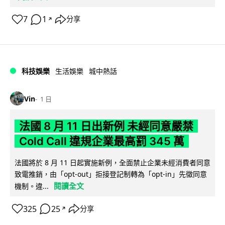
7
1
分享
↗
科技娛樂
生活娛樂
城中熱話
Vin
1 日
法國 8 月 11 日出新例 未經同意嚴禁
Cold Call 違規企業最高罰 345 萬
法國將於 8 月 11 日起實施新例，全面禁止企業未經消費者同意
致電推銷，由「opt-out」拒接登記制轉為「opt-in」先徵同意
閱讀全文
機制。違...
325
25
分享
↗