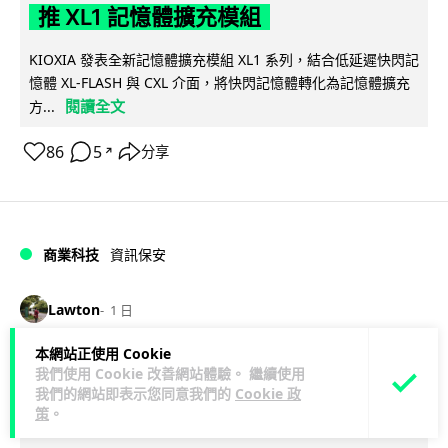
推 XL1 記憶體擴充模組
KIOXIA 發表全新記憶體擴充模組 XL1 系列，結合低延遲快閃記
憶體 XL-FLASH 與 CXL 介面，將快閃記憶體轉化為記憶體擴充
閱讀全文
方...
86
5
分享
↗
商業科技
資訊保安
Lawton
1 日
本網站正使用 Cookie
東華學院誤發取錄電郵 全數 11,139 名
我們使用 Cookie 改善網站體驗。 繼續使用
申請人一度空歡喜 專家:人為疏忽+系統
我們的網站即表示您同意我們的
Cookie 政
策
。
防護缺失