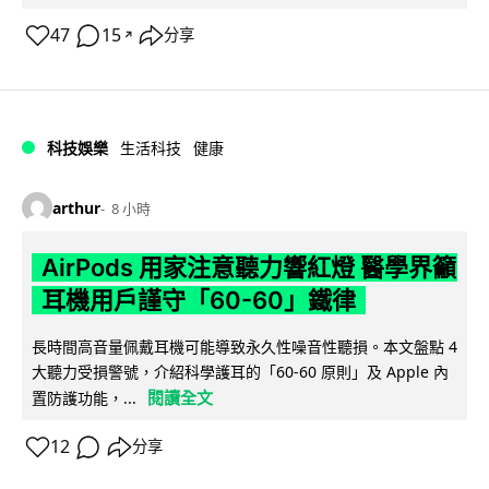
47
15
分享
↗
科技娛樂
生活科技
健康
arthur
8 小時
AirPods 用家注意聽力響紅燈 醫學界籲
耳機用戶謹守「60-60」鐵律
長時間高音量佩戴耳機可能導致永久性噪音性聽損。本文盤點 4
大聽力受損警號，介紹科學護耳的「60-60 原則」及 Apple 內
閱讀全文
置防護功能，...
12
分享