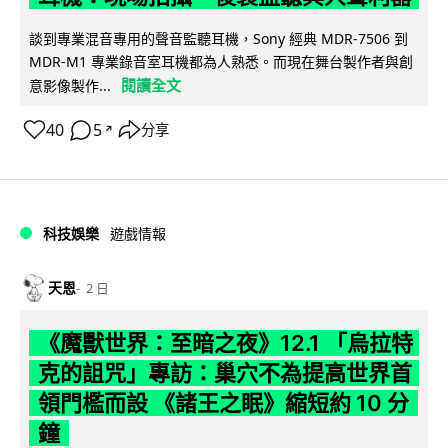
談到專業混音專用的聲音監聽耳機，Sony 經典 MDR-7506 到
MDR-M1 專業錄音室耳機都為人熟悉。而現在舞台製作者與創
閱讀全文
意影像製作...
40
5
分享
↗
科技娛樂
遊戲情報
天恩
2 日
《魔獸世界：至暗之夜》12.1 「烏拉特
克的詛咒」專訪：巢穴不為提高世界首
領門檻而設 《諸王之眠》縮短約 10 分
鐘