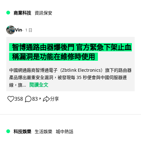
商業科技
資訊保安
Vin
1 日
智博通路由器爆後門 官方緊急下架止血
稱漏洞是功能在維修時使用
中國網通廠商智博通電子（Zbtlink Electronics）旗下的路由器
產品爆出嚴重安全漏洞，被發現每 35 秒便會與中國伺服器連
閱讀全文
線，旗...
358
83
分享
↗
科技娛樂
生活娛樂
城中熱話