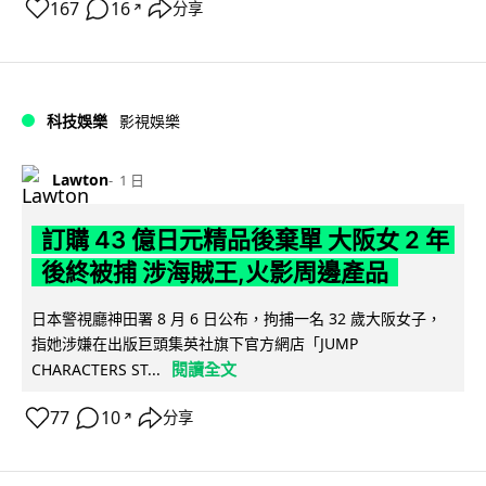
167
16
分享
↗
科技娛樂
影視娛樂
Lawton
1 日
訂購 43 億日元精品後棄單 大阪女 2 年
後終被捕 涉海賊王,火影周邊產品
日本警視廳神田署 8 月 6 日公布，拘捕一名 32 歲大阪女子，
指她涉嫌在出版巨頭集英社旗下官方網店「JUMP
閱讀全文
CHARACTERS ST...
77
10
分享
↗