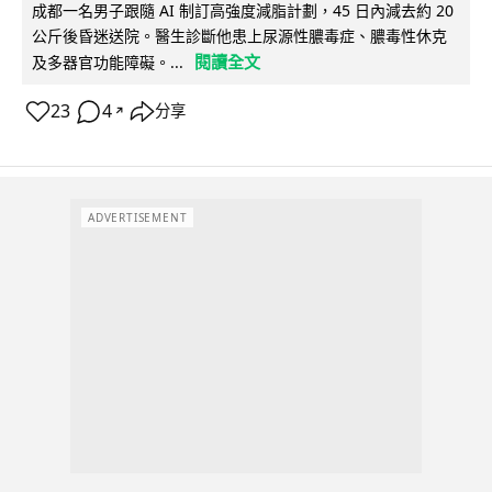
成都一名男子跟隨 AI 制訂高強度減脂計劃，45 日內減去約 20
公斤後昏迷送院。醫生診斷他患上尿源性膿毒症、膿毒性休克
閱讀全文
及多器官功能障礙。...
23
4
分享
↗
ADVERTISEMENT