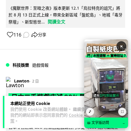
《魔獸世界：至暗之夜》版本更新 12.1「烏拉特克的詛咒」將
於 8 月 13 日正式上線，帶來全新區域「盤蛇島」、地城「毒牙
閱讀全文
祭壇」、新型態世...
116
分享
×
科技娛樂
遊戲情報
Lawton
2 日
日本二手遊戲店減 90% 門市 業績反增
本網站正使用 Cookie
四成 "懷舊"在 Z 世代變成最潮「新鮮
我們使用 Cookie 改善網站體驗。 繼續使用
🎵
⛶
感」
我們的網站即表示您同意我們的
Cookie 政
策
。
📖 文字版訪問
→
日本零售巨頭 GEO 將懷舊遊戲銷售門市從 1,000 間大幅減至