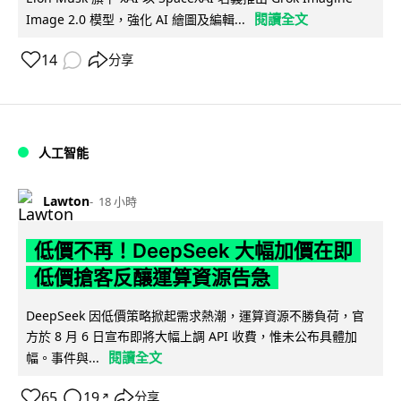
閱讀全文
Image 2.0 模型，強化 AI 繪圖及編輯...
14
分享
人工智能
Lawton
18 小時
低價不再！DeepSeek 大幅加價在即
低價搶客反釀運算資源告急
DeepSeek 因低價策略掀起需求熱潮，運算資源不勝負荷，官
方於 8 月 6 日宣布即將大幅上調 API 收費，惟未公布具體加
閱讀全文
幅。事件與...
65
19
分享
↗