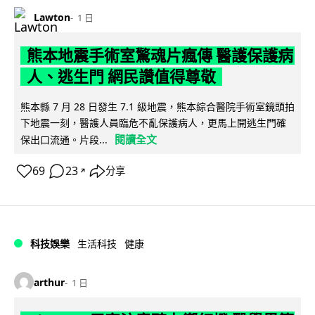
Lawton
1 日
熊本地震手術室驚魂片瘋傳 醫護保護病
人、逃生門 網民讚值得尊敬
熊本縣 7 月 28 日發生 7.1 級地震，熊本綜合醫院手術室鏡頭拍
下地震一刻，醫護人員臨危不亂保護病人，更馬上開逃生門確
閱讀全文
保出口流通。片段...
69
23
分享
↗
科技娛樂
生活科技
健康
arthur
1 日