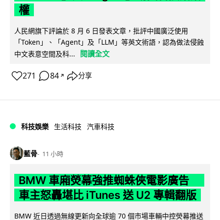
權
人民網旗下評論於 8 月 6 日發表文章，批評中國廣泛使用
「Token」、「Agent」及「LLM」等英文術語，認為做法侵蝕
閱讀全文
中文表意空間及科...
271
84
分享
↗
科技娛樂
生活科技
汽車科技
藍骨
11 小時
BMW 車廂熒幕強推蜘蛛俠電影廣告
車主怒轟堪比 iTunes 送 U2 專輯翻版
BMW 近日透過無線更新向全球逾 70 個市場車輛中控熒幕推送