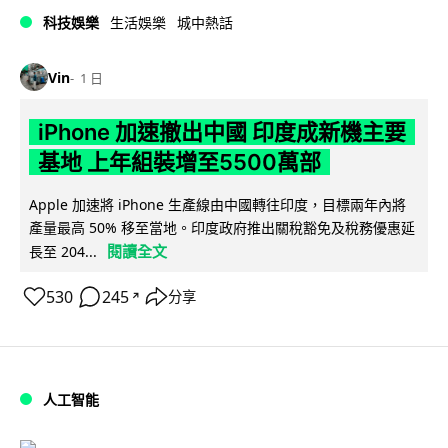
科技娛樂
生活娛樂
城中熱話
Vin
1 日
iPhone 加速撤出中國 印度成新機主要
基地 上年組裝增至5500萬部
Apple 加速將 iPhone 生產線由中國轉往印度，目標兩年內將
產量最高 50% 移至當地。印度政府推出關稅豁免及稅務優惠延
閱讀全文
長至 204...
530
245
分享
↗
人工智能