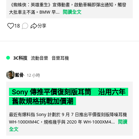
《蜘蛛俠：英雄重生》宣傳動畫，啟動車輛即彈出通知，觸發
閱讀全文
大批車主不滿。BMW 早...
18
分享
3C科技
流動音樂
音樂耳機
藍骨
12 小時
Sony 傳推平價復刻版耳筒 沿用六年
舊款規格挑戰加價潮
最近有爆料指 Sony 計劃於 9 月 7 日推出平價復刻版降噪耳機
閱讀
WH-1000XM4C，規格幾乎與 2020 年 WH-1000XM4...
全文