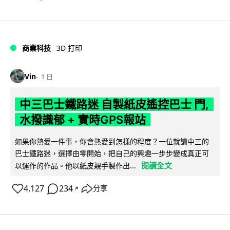
商業科技
3D 打印
Vin
1 日
中三巴士鐵路迷 自製紙皮遙控巴士 門,
水撥識郁 + 實時GPS報站
如果你熱愛一件事，你會熱愛到怎樣的程度？一位就讀中三的
巴士鐵路迷，選擇由零開始，把自己的興趣一步步變成真正可
閱讀全文
以運作的作品。他以紙皮親手製作出...
4,127
234
分享
↗