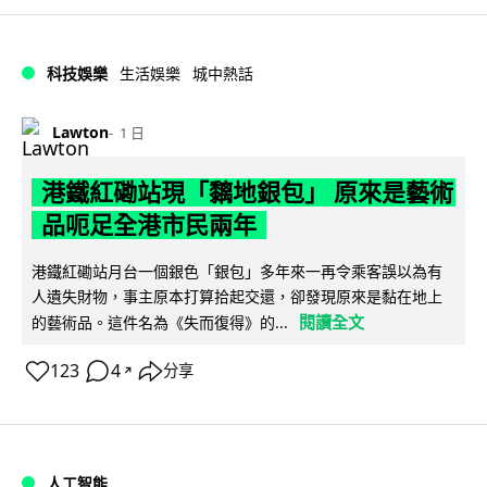
科技娛樂
生活娛樂
城中熱話
Lawton
1 日
港鐵紅磡站現「黐地銀包」 原來是藝術
品呃足全港市民兩年
港鐵紅磡站月台一個銀色「銀包」多年來一再令乘客誤以為有
人遺失財物，事主原本打算拾起交還，卻發現原來是黏在地上
閱讀全文
的藝術品。這件名為《失而復得》的...
123
4
分享
↗
人工智能