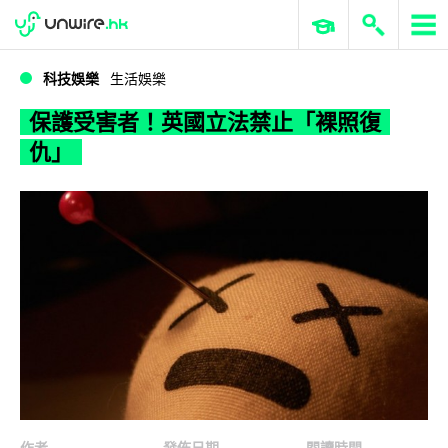
WWDC 2026
GenAI 與雲端科技專區
ERP 與商業 AI
保護受害者！英國立法禁止「裸照復仇」
科技娛樂
生活娛樂
保護受害者！英國立法禁止「裸照復
仇」
作者
發佈日期
閱讀時間