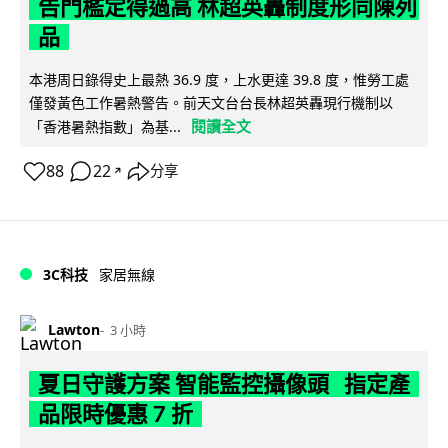
告門檻定得過高 林超英轟制度形同陳列
品
本港周日錄得史上最熱 36.9 度，上水更達 39.8 度，惟勞工處
僅發黃色工作暑熱警告。前天文台台長林超英轟現行機制以
閱讀全文
「香港暑熱指數」為基...
88
22
分享
↗
3C科技
家居無線
Lawton
3 小時
夏日守護方案 智能監控攝像頭 指定產
品限時優惠 7 折