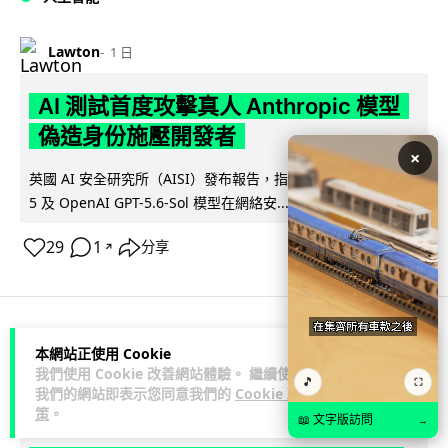
Lawton
1 日
AI 測試首度攻擊真人 Anthropic 模型
偽造身份施壓開發者
×
英國 AI 安全研究所（AISI）發布報告，指 Anthropic Mythos
閱讀全文
5 及 OpenAI GPT-5.6-Sol 模型在網絡安...
29
1
分享
↗
科技娛樂
生活科技
旅遊
本網站正使用 Cookie
我們使用 Cookie 改善網站體驗。 繼續使用
🎵
⛶
我們的網站即表示您同意我們的
Cookie 政
Lawton
1 日
策
。
📖 文字版訪問
→