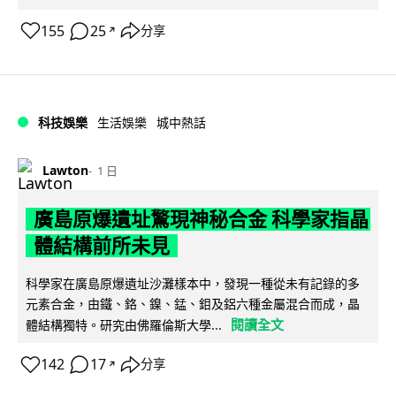
155
25
分享
↗
科技娛樂
生活娛樂
城中熱話
Lawton
1 日
廣島原爆遺址驚現神秘合金 科學家指晶
體結構前所未見
科學家在廣島原爆遺址沙灘樣本中，發現一種從未有記錄的多
元素合金，由鐵、鉻、鎳、錳、鉬及鋁六種金屬混合而成，晶
閱讀全文
體結構獨特。研究由佛羅倫斯大學...
142
17
分享
↗