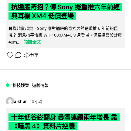
抗通脹奇招？傳 Sony 擬重推六年前經
典耳機 XM4 低價登場
耳機越賣越貴，Sony 應對通脹的奇招居然是重推 6 年前的舊
機？ 消息指平價版 WH-1000XM4C 9 月登場，保留摺疊設計與
閱讀全文
40m...
分享
科技娛樂
遊戲情報
arthur
10 小時
十年低谷終翻身 暴雪連續兩年增長 靠
《暗黑 4》資料片逆襲