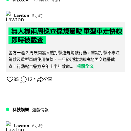
Lawton
5 小時
無人機兩周巡查違規駕駛 重型車走快線
即時被截查
警方一連 2 周展開無人機打擊違規駕駛行動，重點打擊不專注
駕駛及重型車輛使用快線，一旦發現違規即由地面交通警截
閱讀全文
查。行動配合警方今年上半年致命...
85
12
分享
↗
科技娛樂
遊戲情報
Lawton
6 小時