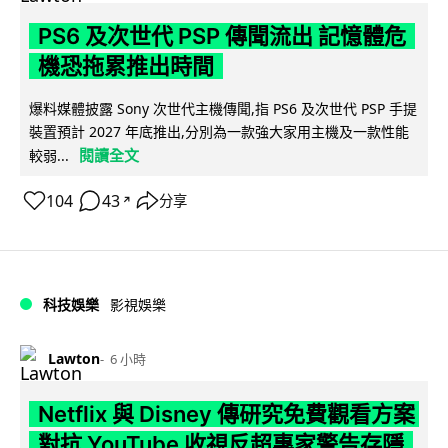
PS6 及次世代 PSP 傳聞流出 記憶體危
機恐拖累推出時間
爆料媒體披露 Sony 次世代主機傳聞,指 PS6 及次世代 PSP 手提
裝置預計 2027 年底推出,分別為一款強大家用主機及一款性能
閱讀全文
較弱...
104
43
分享
↗
科技娛樂
影視娛樂
Lawton
6 小時
Netflix 與 Disney 傳研究免費觀看方案
對抗 YouTube 收視反超專家警告存隱