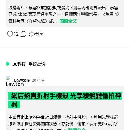
收購兩年，暴雪終於擺脫動視魔咒？總裁內部電郵流出：暴雪
已成 Xbox 表現最好團隊之一，連續兩年營收增長。《暗黑 4》
閱讀全文
資料片同《守望先鋒》成...
12
分享
3C科技
手提電話
Lawton
20 小時
網店熱賣折射手機殼 光學稜鏡變偷拍神
器
中國有網上購物平台近日熱賣「折射手機殼」，利用光學稜鏡
原理讓手機在熒幕關閉狀態下亦能側面偷拍，賣家更以暗示字