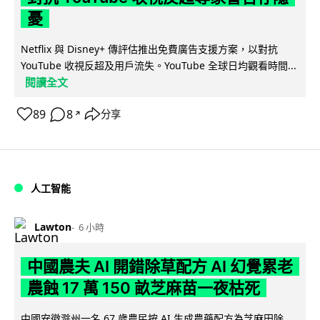
憂
Netflix 與 Disney+ 傳評估推出免費廣告支援方案，以對抗
YouTube 收視反超及用戶流失。YouTube 全球日均觀看時間...
閱讀全文
89
8
分享
↗
人工智能
Lawton
6 小時
中國農夫 AI 開錯除草配方 AI 幻覺累老
農蝕 17 萬 150 畝芝麻苗一夜枯死
中國安徽滁州一名 67 歲農民按 AI 生成農藥配方為芝麻田除