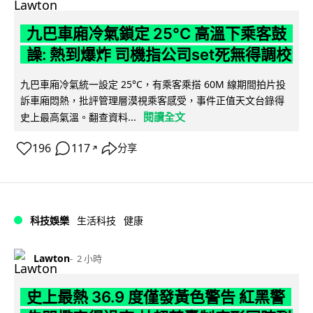
九巴車廂冷氣鎖定 25°C 高溫下乘客鼓
譟: 熱到爆炸 司機指公司set死無得調校
九巴車廂冷氣統一設定 25°C，有乘客乘搭 60M 線期間拍片投
訴車廂悶熱，批評管理層漠視乘客感受，事件正值天文台錄得
閱讀全文
史上最高氣溫。翻查資料...
196
117
分享
↗
科技娛樂
生活科技
健康
Lawton
2 小時
史上最熱 36.9 度僅發黃色警告 紅黑警