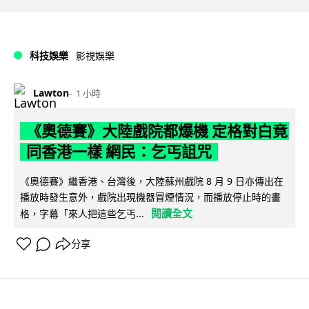
科技娛樂
影視娛樂
Lawton
1 小時
《奧德賽》大陸戲院都爆機 定格對白竟
同香港一樣 網民：乞丐詛咒
《奧德賽》繼香港、台灣後，大陸蘇州戲院 8 月 9 日亦傳出在
播放時發生意外，戲院出現機器冒煙情況，而播放停止時的畫
閱讀全文
格，字幕「來人把這些乞丐...
分享