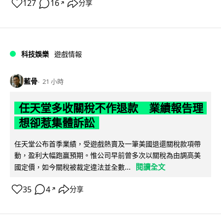
127
16
分享
↗
科技娛樂
遊戲情報
藍骨
21 小時
任天堂多收關稅不作退款 業績報告理
想卻惹集體訴訟
任天堂公布首季業績，受遊戲熱賣及一筆美國退還關稅款項帶
動，盈利大幅跑贏預期。惟公司早前曾多次以關稅為由調高美
閱讀全文
國定價，如今關稅被裁定違法並全數...
35
4
分享
↗