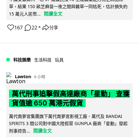
草，結果 150 畝芝麻苗一夜之間與雜草一同枯死，估計損失約
閱讀全文
15 萬元人民幣...
167
22
分享
↗
科技娛樂
生活科技
玩具
Lawton
6 小時
萬代刑事追擊假高達廠商「星動」 查獲
貨值逾 650 萬港元假貨
萬代南夢宮集團旗下萬代南夢宮影視工廠、萬代及 BANDAI
SPIRITS 3 間公司對中國大陸假冒 GUNPLA 廠商「星動」發起
閱讀全文
刑事控告...