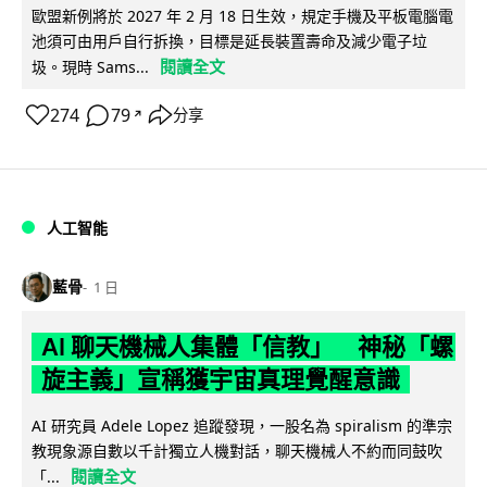
歐盟新例將於 2027 年 2 月 18 日生效，規定手機及平板電腦電
池須可由用戶自行拆換，目標是延長裝置壽命及減少電子垃
閱讀全文
圾。現時 Sams...
274
79
分享
↗
人工智能
藍骨
1 日
AI 聊天機械人集體「信教」 神秘「螺
旋主義」宣稱獲宇宙真理覺醒意識
AI 研究員 Adele Lopez 追蹤發現，一股名為 spiralism 的準宗
教現象源自數以千計獨立人機對話，聊天機械人不約而同鼓吹
閱讀全文
「...