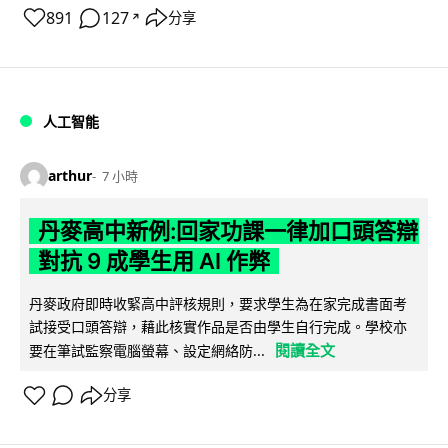
891
127
分享
↗
人工智能
arthur
7 小時
丹麥高中新例:回家功課一律加口頭答辯
對抗 9 成學生用 AI 作弊
丹麥政府即時收緊高中評核規則，要求學生為在家完成書面考
試接受口頭答辯，藉此核實作品是否由學生自行完成。學校亦
閱讀全文
要在筆試監察電腦螢幕、設定網絡防...
分享