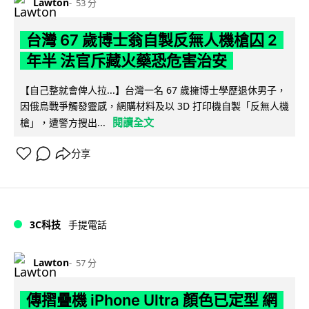
Lawton
53 分
台灣 67 歲博士翁自製反無人機槍囚 2
年半 法官斥藏火藥恐危害治安
【自己整就會俾人拉...】台灣一名 67 歲擁博士學歷退休男子，
因俄烏戰爭觸發靈感，網購材料及以 3D 打印機自製「反無人機
閱讀全文
槍」，遭警方搜出...
分享
3C科技
手提電話
Lawton
57 分
傳摺疊機 iPhone Ultra 顏色已定型 網