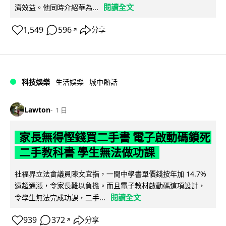
閱讀全文
濟效益。他同時介紹華為...
1,549
596
分享
↗
科技娛樂
生活娛樂
城中熱話
Lawton
1 日
家長無得慳錢買二手書 電子啟動碼鎖死
二手教科書 學生無法做功課
社福界立法會議員陳文宜指，一間中學書單價錢按年加 14.7%
遠超通漲，令家長難以負擔。而且電子教材啟動碼這項設計，
閱讀全文
令學生無法完成功課，二手...
939
372
分享
↗