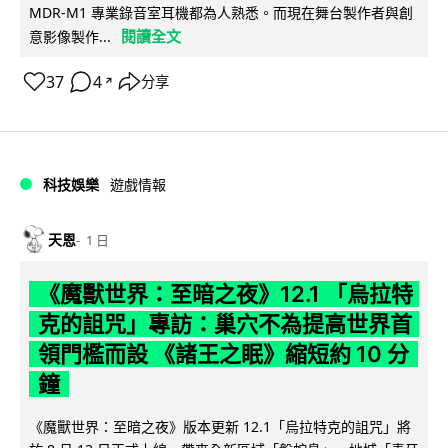
MDR-M1 專業錄音室耳機都為人熟悉。而現在舞台製作者與創
閱讀全文
意影像製作...
37
4
分享
↗
科技娛樂
遊戲情報
天恩
1 日
《魔獸世界：至暗之夜》12.1 「烏拉特
克的詛咒」專訪：巢穴不為提高世界首
領門檻而設 《諸王之眠》縮短約 10 分
鐘
《魔獸世界：至暗之夜》版本更新 12.1「烏拉特克的詛咒」將