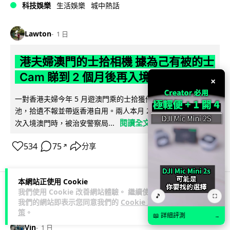
科技娛樂
生活娛樂
城中熱話
Lawton
1 日
港夫婦澳門的士拾相機 據為己有被的士
Cam 睇到 2 個月後再入境被捕
×
一對香港夫婦今年 5 月遊澳門乘的士拾獲他人遺留相機及電
池，拾遺不報並帶返香港自用。兩人本月 2 日經港珠澳大橋再
閱讀全文
次入境澳門時，被治安警察局...
534
75
分享
↗
本網站正使用 Cookie
我們使用 Cookie 改善網站體驗。 繼續使用
🎵
⛶
3C科技
家居無線
我們的網站即表示您同意我們的
Cookie 政
策
。
📖 詳細評測
→
Vin
1 日