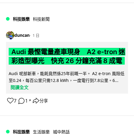
科技娛樂
科技新聞
duncan
1 日
Audi 最慳電量產車現身 A2 e-tron 迷
彩造型曝光 快充 26 分鐘充滿 8 成電
Audi 呢部新車，能耗竟然係25年前嘅一半。 A2 e-tron 風阻低
至0.24，每百公里只需12.8 kWh，一度電行到7.8公里。6...
閱讀全文
7
1
分享
↗
科技娛樂
生活娛樂
城中熱話