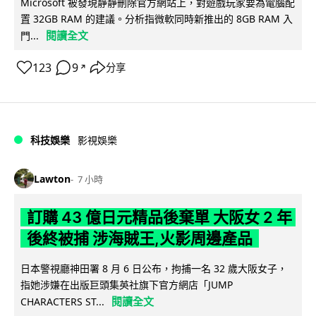
Microsoft 被發現靜靜刪除官方網站上，對遊戲玩家要為電腦配
置 32GB RAM 的建議。分析指微軟同時新推出的 8GB RAM 入
閱讀全文
門...
123
9
分享
↗
科技娛樂
影視娛樂
Lawton
7 小時
訂購 43 億日元精品後棄單 大阪女 2 年
後終被捕 涉海賊王,火影周邊產品
日本警視廳神田署 8 月 6 日公布，拘捕一名 32 歲大阪女子，
指她涉嫌在出版巨頭集英社旗下官方網店「JUMP
閱讀全文
CHARACTERS ST...