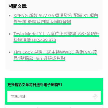
相關文章:
XPENG 新款 SUV G6 香港發佈 配備 81 項內
外升級 後驅及四驅版同時登場
Tesla Model Y L 六座位正式登場 內外多項升
級稅後價 HK$499,978
Tim Cook 最後一屆主持WWDC 香港 9/6 凌
晨1點揭幕 Siri 升級成焦點
📮
更多精彩文章每日送到電子郵箱