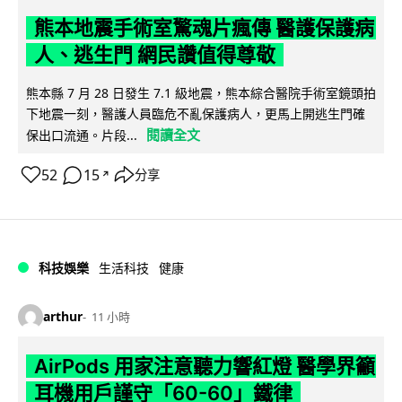
熊本地震手術室驚魂片瘋傳 醫護保護病
人、逃生門 網民讚值得尊敬
熊本縣 7 月 28 日發生 7.1 級地震，熊本綜合醫院手術室鏡頭拍
下地震一刻，醫護人員臨危不亂保護病人，更馬上開逃生門確
閱讀全文
保出口流通。片段...
52
15
分享
↗
科技娛樂
生活科技
健康
arthur
11 小時
AirPods 用家注意聽力響紅燈 醫學界籲
耳機用戶謹守「60-60」鐵律