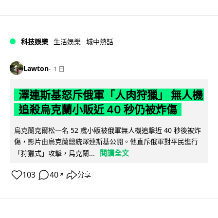
科技娛樂
生活娛樂
城中熱話
Lawton
1 日
澤連斯基怒斥俄軍「人肉狩獵」 無人機
追殺烏克蘭小販近 40 秒仍被炸傷
烏克蘭克爾松一名 52 歲小販被俄軍無人機追擊近 40 秒後被炸
傷，影片由烏克蘭總統澤連斯基公開。他直斥俄軍對平民進行
閱讀全文
「狩獵式」攻擊，烏克蘭...
103
40
分享
↗