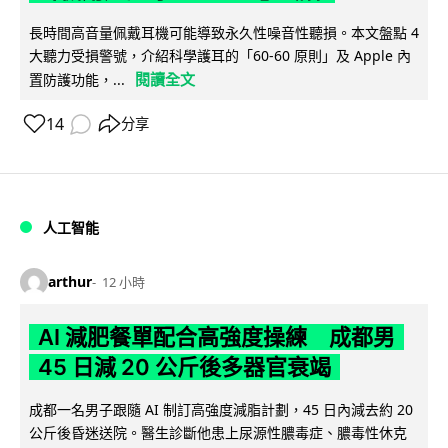
長時間高音量佩戴耳機可能導致永久性噪音性聽損。本文盤點 4
大聽力受損警號，介紹科學護耳的「60-60 原則」及 Apple 內
閱讀全文
置防護功能，...
14
分享
人工智能
arthur
12 小時
AI 減肥餐單配合高強度操練 成都男
45 日減 20 公斤後多器官衰竭
成都一名男子跟隨 AI 制訂高強度減脂計劃，45 日內減去約 20
公斤後昏迷送院。醫生診斷他患上尿源性膿毒症、膿毒性休克