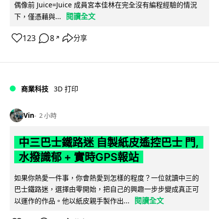
偶像前 Juice=Juice 成員宮本佳林在完全沒有編程經驗的情況
閱讀全文
下，僅憑藉與...
123
8
分享
↗
商業科技
3D 打印
Vin
2 小時
中三巴士鐵路迷 自製紙皮遙控巴士 門,
水撥識郁 + 實時GPS報站
如果你熱愛一件事，你會熱愛到怎樣的程度？一位就讀中三的
巴士鐵路迷，選擇由零開始，把自己的興趣一步步變成真正可
閱讀全文
以運作的作品。他以紙皮親手製作出...