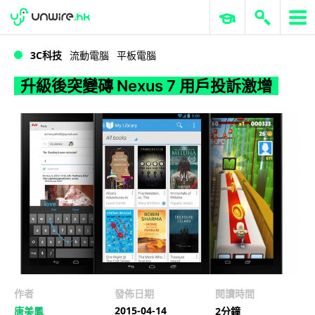
WWDC 2026
GenAI 與雲端科技專區
ERP 與商業 AI
升級後突變磚 Nexus 7 用戶投訴激增
3C科技
流動電腦
平板電腦
升級後突變磚 Nexus 7 用戶投訴激增
作者
發佈日期
閱讀時間
2015-04-14
唐美鳳
2分鐘