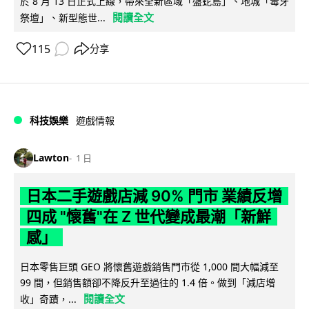
於 8 月 13 日正式上線，帶來全新區域「盤蛇島」、地城「毒牙
閱讀全文
祭壇」、新型態世...
115
分享
科技娛樂
遊戲情報
Lawton
1 日
日本二手遊戲店減 90% 門市 業績反增
四成 "懷舊"在 Z 世代變成最潮「新鮮
感」
日本零售巨頭 GEO 將懷舊遊戲銷售門市從 1,000 間大幅減至
99 間，但銷售額卻不降反升至過往的 1.4 倍。做到「減店增
閱讀全文
收」奇蹟，...