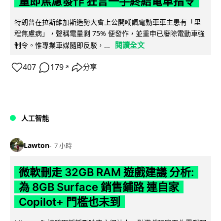
量即焦慮發作 狂言一手終結電車指令
特朗普在拉斯維加斯造勢大會上公開嘲諷電動車車主患有「里
程焦慮病」，聲稱電量剩 75% 便發作，並重申已廢除電動車強
閱讀全文
制令。惟專業車媒隨即反駁，...
407
179
分享
↗
人工智能
Lawton
7 小時
微軟刪走 32GB RAM 遊戲建議 分析:
為 8GB Surface 銷售鋪路 連自家
Copilot+ 門檻也未到