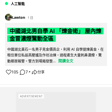
人工智能
Lawton
1 日
中國湖北男自學 AI 「煉金術」 屋內煉
金冒濃煙驚動全區
中國湖北黃石一名男子見金價高企，利用 AI 自學提煉黃金，在
租住單位私設高壓爐及作坊冶煉，過程產生大量刺鼻濃煙，驚
閱讀全文
動鄰居報警。警方到場揭發整...
105
7
分享
↗
ADVERTISEMENT