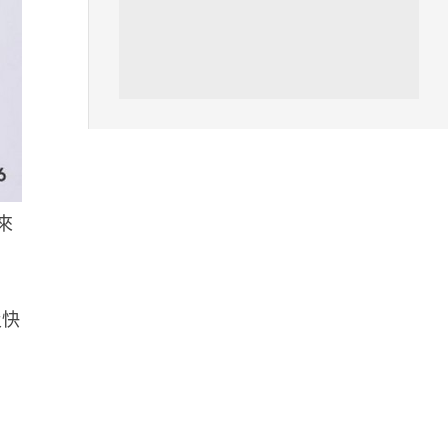
區塊鏈
Fun Coffee 咖啡騙局爆煲 咖啡
包裝虛擬貨幣投資騙局 ...
05.08.2026
智慧城市
網約車條例生效 有司機暫時停工
帶來
避風頭 的士業界籲白牌 &#8...
05.08.2026
人工智能
及快
白宮拒測中國開放 AI 模型 業界
質疑安全框架選擇性執行
05.08.2026
人工智能