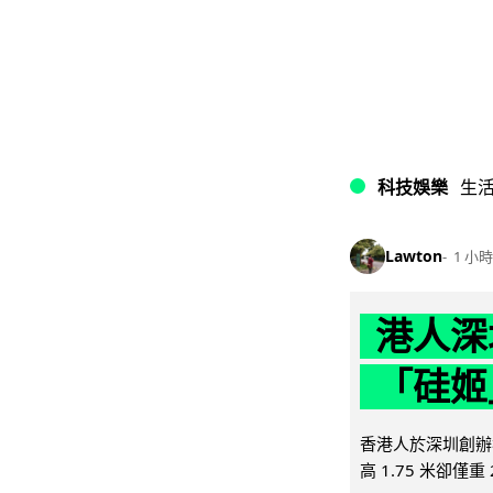
科技娛樂
生
Lawton
1 小時
港人深
「硅姬
香港人於深圳創辦初
高 1.75 米卻僅重 