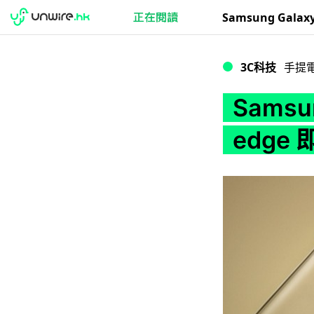
Samsung Galaxy
3C科技
手提
Samsun
edge 