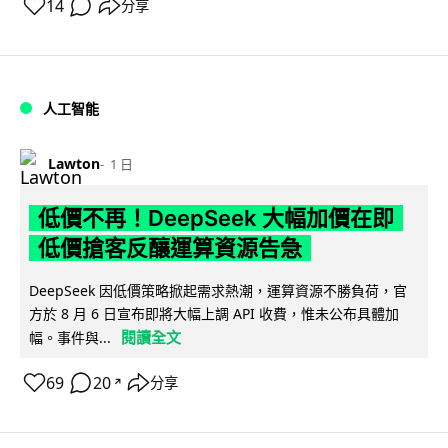
14
分享
人工智能
Lawton
1 日
低價不再！DeepSeek 大幅加價在即
低價搶客反釀運算資源告急
DeepSeek 因低價策略掀起需求熱潮，運算資源不勝負荷，官
方於 8 月 6 日宣布即將大幅上調 API 收費，惟未公布具體加
閱讀全文
幅。事件與...
69
20
分享
↗