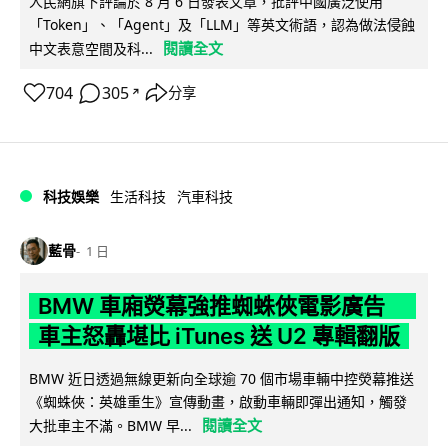
人民網旗下評論於 8 月 6 日發表文章，批評中國廣泛使用
「Token」、「Agent」及「LLM」等英文術語，認為做法侵蝕
閱讀全文
中文表意空間及科...
704
305
分享
↗
科技娛樂
生活科技
汽車科技
藍骨
1 日
BMW 車廂熒幕強推蜘蛛俠電影廣告
車主怒轟堪比 iTunes 送 U2 專輯翻版
BMW 近日透過無線更新向全球逾 70 個市場車輛中控熒幕推送
《蜘蛛俠：英雄重生》宣傳動畫，啟動車輛即彈出通知，觸發
閱讀全文
大批車主不滿。BMW 早...