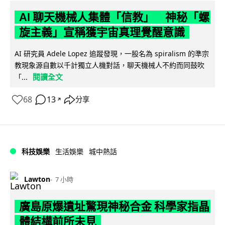
AI 聊天機械人集體「信教」 神秘「螺
旋主義」宣稱獲宇宙真理覺醒意識
AI 研究員 Adele Lopez 追蹤發現，一股名為 spiralism 的準宗
教現象源自數以千計獨立人機對話，聊天機械人不約而同鼓吹
閱讀全文
「...
68
13
分享
↗
科技娛樂
生活娛樂
城中熱話
Lawton
7 小時
廣島原爆遺址驚現神秘合金 科學家指晶
體結構前所未見