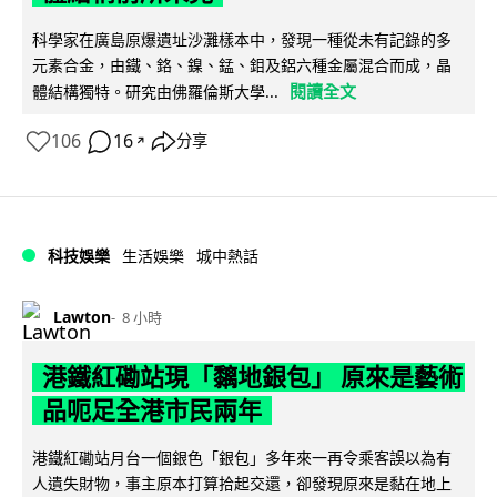
科學家在廣島原爆遺址沙灘樣本中，發現一種從未有記錄的多
元素合金，由鐵、鉻、鎳、錳、鉬及鋁六種金屬混合而成，晶
閱讀全文
體結構獨特。研究由佛羅倫斯大學...
106
16
分享
↗
科技娛樂
生活娛樂
城中熱話
Lawton
8 小時
港鐵紅磡站現「黐地銀包」 原來是藝術
品呃足全港市民兩年
港鐵紅磡站月台一個銀色「銀包」多年來一再令乘客誤以為有
人遺失財物，事主原本打算拾起交還，卻發現原來是黏在地上