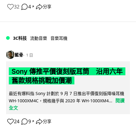
32
4
分享
↗
3C科技
流動音樂
音樂耳機
藍骨
1 日
Sony 傳推平價復刻版耳筒 沿用六年
舊款規格挑戰加價潮
最近有爆料指 Sony 計劃於 9 月 7 日推出平價復刻版降噪耳機
閱讀
WH-1000XM4C，規格幾乎與 2020 年 WH-1000XM4...
全文
24
9
分享
↗