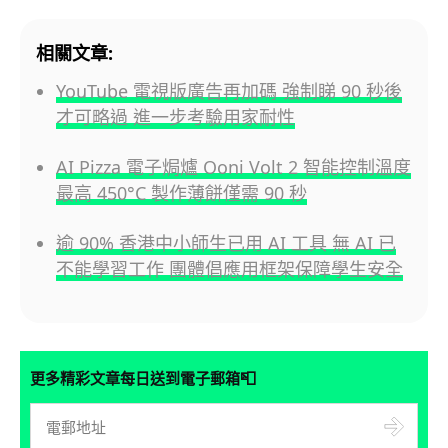
相關文章:
YouTube 電視版廣告再加碼 強制睇 90 秒後
才可略過 進一步考驗用家耐性
AI Pizza 電子焗爐 Ooni Volt 2 智能控制溫度
最高 450°C 製作薄餅僅需 90 秒
逾 90% 香港中小師生已用 AI 工具 無 AI 已
不能學習工作 團體倡應用框架保障學生安全
📮
更多精彩文章每日送到電子郵箱