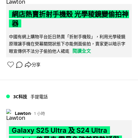
網店熱賣折射手機殼 光學稜鏡變偷拍神
器
中國有網上購物平台近日熱賣「折射手機殼」，利用光學稜鏡
原理讓手機在熒幕關閉狀態下亦能側面偷拍，賣家更以暗示字
閱讀全文
眼宣傳供不法分子偷拍他人裙底
分享
3C科技
手提電話
Lawton
1 小時
Galaxy S25 Ultra 及 S24 Ultra