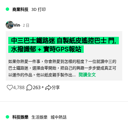
商業科技
3D 打印
Vin
2 日
中三巴士鐵路迷 自製紙皮遙控巴士 門,
水撥識郁 + 實時GPS報站
如果你熱愛一件事，你會熱愛到怎樣的程度？一位就讀中三的
巴士鐵路迷，選擇由零開始，把自己的興趣一步步變成真正可
閱讀全文
以運作的作品。他以紙皮親手製作出...
4,788
263
分享
↗
科技娛樂
生活娛樂
城中熱話