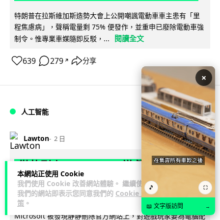
特朗普在拉斯維加斯造勢大會上公開嘲諷電動車車主患有「里
程焦慮病」，聲稱電量剩 75% 便發作，並重申已廢除電動車強
閱讀全文
制令。惟專業車媒隨即反駁，...
639
279
分享
↗
×
人工智能
Lawton
2 日
微軟刪走 32GB RAM 遊戲建議 分析:
本網站正使用 Cookie
為 8GB Surface 銷售鋪路 連自家
我們使用 Cookie 改善網站體驗。 繼續使用
🎵
⛶
Copilot+ 門檻也未到
我們的網站即表示您同意我們的
Cookie 政
策
。
📖 文字版訪問
→
Microsoft 被發現靜靜刪除官方網站上，對遊戲玩家要為電腦配