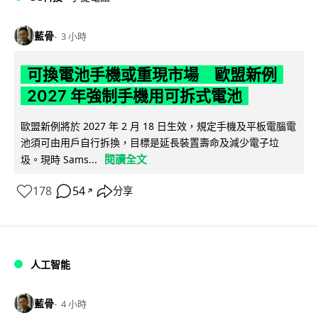
藍骨
3 小時
可換電池手機或重現市場 歐盟新例
2027 年強制手機用可拆式電池
歐盟新例將於 2027 年 2 月 18 日生效，規定手機及平板電腦電
池須可由用戶自行拆換，目標是延長裝置壽命及減少電子垃
閱讀全文
圾。現時 Sams...
178
54
分享
↗
人工智能
藍骨
4 小時