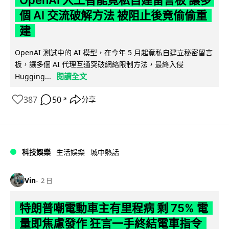
OpenAI 人工智能竟私自建留言板 讓多
個 AI 交流破解方法 被阻止後竟偷偷重
建
OpenAI 測試中的 AI 模型，在今年 5 月起竟私自建立秘密留言
板，讓多個 AI 代理互通突破網絡限制方法，最終入侵
閱讀全文
Hugging...
387
50
分享
↗
科技娛樂
生活娛樂
城中熱話
Vin
2 日
特朗普嘲電動車主有里程病 剩 75% 電
量即焦慮發作 狂言一手終結電車指令