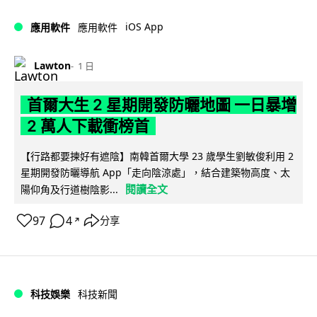
iOS App
應用軟件
應用軟件
Lawton
1 日
首爾大生 2 星期開發防曬地圖 一日暴增
2 萬人下載衝榜首
【行路都要揀好有遮陰】南韓首爾大學 23 歲學生劉敏俊利用 2
星期開發防曬導航 App「走向陰涼處」，結合建築物高度、太
閱讀全文
陽仰角及行道樹陰影...
97
4
分享
↗
科技娛樂
科技新聞