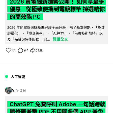
2026 買電腦新趨勢公開！ 如何享最多
優惠 從極致便攜到電競標竿 揀選啱你
的高效能 PC
2026 年的電腦選購基準已經全面升級。除了基本效能，「極致
輕量化」、「機身美學」、「AI算力」、「前瞻技術加持」以
閱讀全文
及「品質與售後服務」 已...
41
9
分享
↗
人工智能
Vin
2 日
ChatGPT 免費呼叫 Adobe 一句話跨軟
體修圖兼整 PDF 不用開多個 APP 兼免