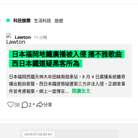
科技娛樂
生活科技
旅遊
Lawton
11 小時
日本福岡地鐵廣播被入侵 播不雅歌曲
西日本鐵道疑黑客所為
日本福岡西鐵天神大牟田線兩個車站，8 月 4 日廣播系統離奇
播出粗俗歌聲，西日本鐵道懷疑遭第三方非法入侵，正調查事
閱讀全文
件並考慮報案。網上一度傳言...
38
2
分享
↗
ADVERTISEMENT