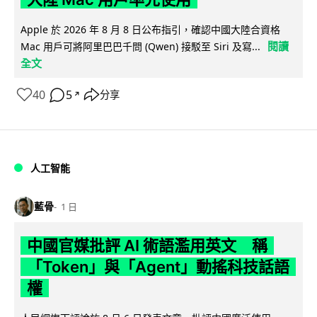
Apple 於 2026 年 8 月 8 日公布指引，確認中國大陸合資格
閱讀
Mac 用戶可將阿里巴巴千問 (Qwen) 接駁至 Siri 及寫...
全文
40
5
分享
↗
人工智能
藍骨
1 日
中國官媒批評 AI 術語濫用英文 稱
「Token」與「Agent」動搖科技話語
權