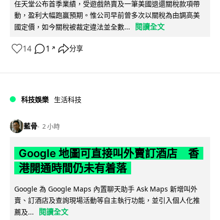
任天堂公布首季業績，受遊戲熱賣及一筆美國退還關稅款項帶
動，盈利大幅跑贏預期。惟公司早前曾多次以關稅為由調高美
閱讀全文
國定價，如今關稅被裁定違法並全數...
14
1
分享
↗
科技娛樂
生活科技
藍骨
2 小時
Google 地圖可直接叫外賣訂酒店 香
港開通時間仍未有着落
Google 為 Google Maps 內置聊天助手 Ask Maps 新增叫外
賣、訂酒店及查詢現場活動等自主執行功能，並引入個人化推
閱讀全文
薦及...