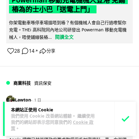
樁為的士小巴「送電上門」
你架電動車喺停車場搵唔到樁？有個機械人會自己行過嚟幫你
充電。THEi 高科院同內地公司研發出 Powerman 移動充電機
閱讀全文
械人，唔使鋪線裝樁...
28
14
分享
↗
商業科技
資訊保安
Lawton
1 日
本網站正使用 Cookie
被命令製造「後門」 Apple 再控告英國
我們使用 Cookie 改善網站體驗。 繼續使用
我們的網站即表示您同意我們的
Cookie 政
政府 加密後門爭議延燒逾 1 年
策
。