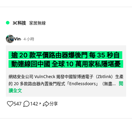
3C科技
家居無線
Vin
4 小時
逾 20 款平價路由器爆後門 每 35 秒自
動連線回中國 全球 10 萬用家私隱堪憂
網絡安全公司 VulnCheck 揭發中國智博通電子（Zbtlink）生產
閱
的 20 多款路由器內置後門程式「Endlessdoors」（無盡...
讀全文
547
142
分享
↗