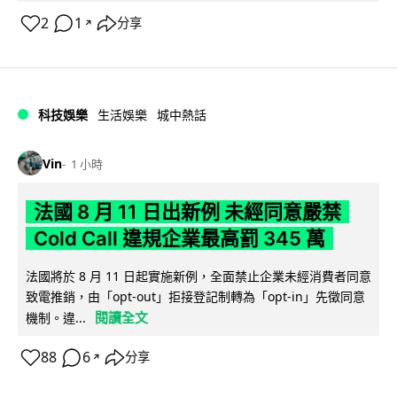
2
1
分享
↗
科技娛樂
生活娛樂
城中熱話
Vin
1 小時
法國 8 月 11 日出新例 未經同意嚴禁
Cold Call 違規企業最高罰 345 萬
法國將於 8 月 11 日起實施新例，全面禁止企業未經消費者同意
致電推銷，由「opt-out」拒接登記制轉為「opt-in」先徵同意
閱讀全文
機制。違...
88
6
分享
↗