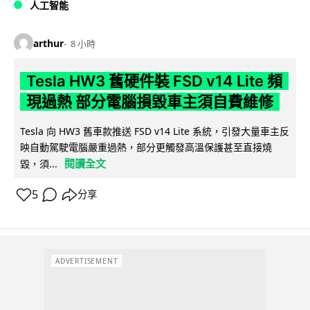
人工智能
arthur
8 小時
Tesla HW3 舊硬件裝 FSD v14 Lite 頻
現過熱 部分電腦損毀車主須自費維修
Tesla 向 HW3 舊車款推送 FSD v14 Lite 系統，引發大量車主反
映自動駕駛電腦嚴重過熱，部分更觸發高溫保護甚至直接燒
閱讀全文
毀，須...
5
分享
ADVERTISEMENT