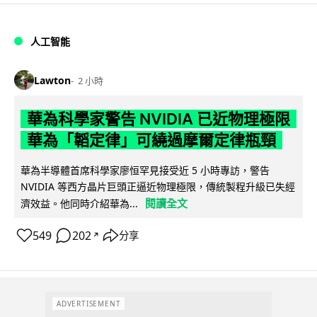
人工智能
Lawton
2 小時
華為科學家警告 NVIDIA 已近物理極限
華為「韜定律」可繞過摩爾定律瓶頸
華為半導體首席科學家廖恒罕見接受近 5 小時專訪，警告
NVIDIA 等西方晶片巨頭正逼近物理極限，傳統製程升級已失經
閱讀全文
濟效益。他同時介紹華為...
549
202
分享
↗
ADVERTISEMENT