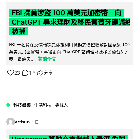
FBI 探員涉盜 100 萬美元加密幣 向
ChatGPT 尋求理財及移民葡萄牙建議終
被捕
FBI 一名資深反情報探員涉嫌利用職務之便盜取敵對國家近 100
萬美元加密貨幣，事後更向 ChatGPT 諮詢理財及移民葡萄牙方
閱讀全文
案，最終因...
23
1
分享
↗
科技娛樂
生活科技
機械人
arthur
1 日
Powerman 移動充電機械人登港 免鋪