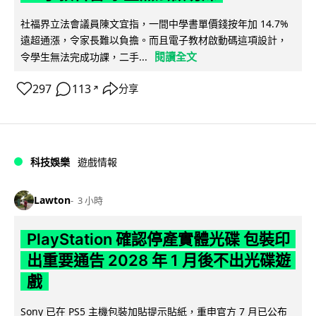
社福界立法會議員陳文宜指，一間中學書單價錢按年加 14.7%
遠超通漲，令家長難以負擔。而且電子教材啟動碼這項設計，
閱讀全文
令學生無法完成功課，二手...
297
113
分享
↗
科技娛樂
遊戲情報
Lawton
3 小時
PlayStation 確認停產實體光碟 包裝印
出重要通告 2028 年 1 月後不出光碟遊
戲
Sony 已在 PS5 主機包裝加貼提示貼紙，重申官方 7 月已公布