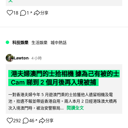
18
1
分享
↗
科技娛樂
生活娛樂
城中熱話
Lawton
4 小時
港夫婦澳門的士拾相機 據為己有被的士
Cam 睇到 2 個月後再入境被捕
一對香港夫婦今年 5 月遊澳門乘的士拾獲他人遺留相機及電
池，拾遺不報並帶返香港自用。兩人本月 2 日經港珠澳大橋再
閱讀全文
次入境澳門時，被治安警察局...
292
46
分享
↗