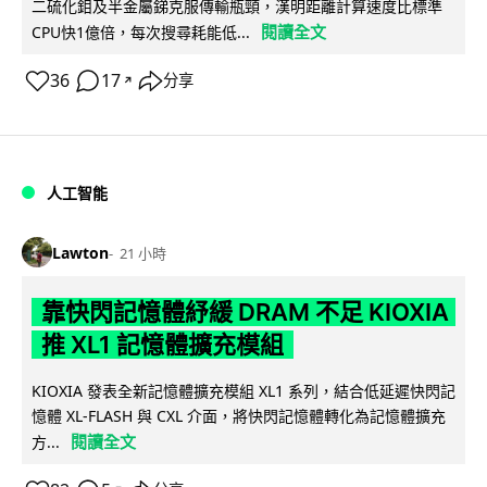
二硫化鉬及半金屬銻克服傳輸瓶頸，漢明距離計算速度比標準
閱讀全文
CPU快1億倍，每次搜尋耗能低...
36
17
分享
↗
人工智能
Lawton
21 小時
靠快閃記憶體紓緩 DRAM 不足 KIOXIA
推 XL1 記憶體擴充模組
KIOXIA 發表全新記憶體擴充模組 XL1 系列，結合低延遲快閃記
憶體 XL-FLASH 與 CXL 介面，將快閃記憶體轉化為記憶體擴充
閱讀全文
方...