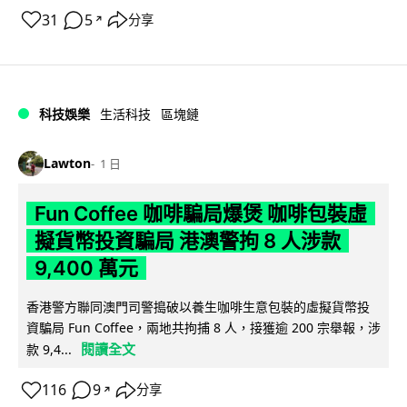
31
5
分享
↗
科技娛樂
生活科技
區塊鏈
Lawton
1 日
Fun Coffee 咖啡騙局爆煲 咖啡包裝虛
擬貨幣投資騙局 港澳警拘 8 人涉款
9,400 萬元
香港警方聯同澳門司警搗破以養生咖啡生意包裝的虛擬貨幣投
資騙局 Fun Coffee，兩地共拘捕 8 人，接獲逾 200 宗舉報，涉
閱讀全文
款 9,4...
116
9
分享
↗