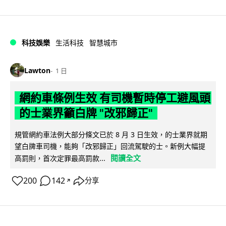
科技娛樂
生活科技
智慧城市
Lawton
1 日
網約車條例生效 有司機暫時停工避風頭
的士業界籲白牌 "改邪歸正"
規管網約車法例大部分條文已於 8 月 3 日生效，的士業界就期
望白牌車司機，能夠「改邪歸正」回流駕駛的士。新例大幅提
閱讀全文
高罰則，首次定罪最高罰款...
200
142
分享
↗