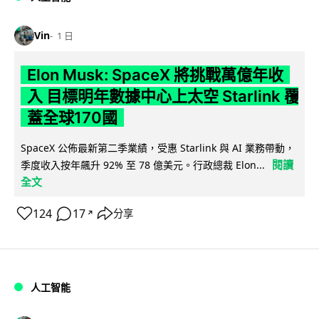
Vin
1 日
Elon Musk: SpaceX 將挑戰萬億年收
入 目標明年數據中心上太空 Starlink 覆
蓋全球170國
SpaceX 公佈最新第二季業績，受惠 Starlink 與 AI 業務帶動，
閱讀
季度收入按年飆升 92% 至 78 億美元。行政總裁 Elon...
全文
124
17
分享
↗
人工智能