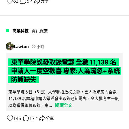
82
5
分享
↗
商業科技
資訊保安
Lawton
22 小時
東華學院誤發取錄電郵 全數 11,139 名
申請人一度空歡喜 專家:人為疏忽+系統
防護缺失
東華學院今日（5 日）大學聯招放榜之際，因人為疏忽向全數
11,139 名課程申請人錯誤發出取錄通知電郵，令大批考生一度
閱讀全文
以為獲得學位取錄，事...
145
17
分享
↗