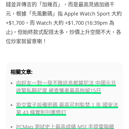
錢並非傳言的「加幾百」，而是最高見過加過千
元，根據「先風數碼」指 Apple Watch Sport 大約
+$1,700，而 Watch 大約 +$1,700 (16:39pm 為
止)，但始終款式配搭太多，炒價上升空間不大，各
位炒家就留意喇！
相關文章:
向好友一對一發不雅訊息都算犯法 中國元旦
收緊私聊尺度 被查獲者最高拘留15日
拒交電子設備密碼 最高可判監禁 1 年 國安法
第 43 條實則刊憲修訂
PCMag 測試史上最高成績 MSI 手提電腦續