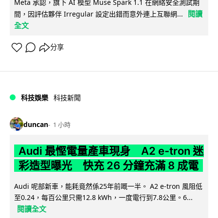
Meta 承認，旗下 AI 模型 Muse Spark 1.1 在網絡安全測試期
閱讀
間，因評估夥伴 Irregular 設定出錯而意外連上互聯網...
全文
分享
科技娛樂
科技新聞
duncan
1 小時
Audi 最慳電量產車現身 A2 e-tron 迷
彩造型曝光 快充 26 分鐘充滿 8 成電
Audi 呢部新車，能耗竟然係25年前嘅一半。 A2 e-tron 風阻低
至0.24，每百公里只需12.8 kWh，一度電行到7.8公里。6...
閱讀全文