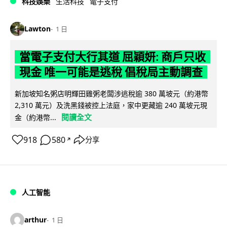
科技娛樂
生活科技
電子支付
Lawton
1 日
當電子支付大行其道 屈穎妍: 商戶只收
現金 唯一可能是逃稅 倡稅局主動調查
新加坡知名粥店明輝田雞粥老闆涉逃稅逾 380 萬坡元（約港幣
2,310 萬元）及洗黑錢被控上法庭，家中更藏逾 240 萬坡元現
閱讀全文
金（約港幣...
918
580
分享
↗
人工智能
arthur
1 日