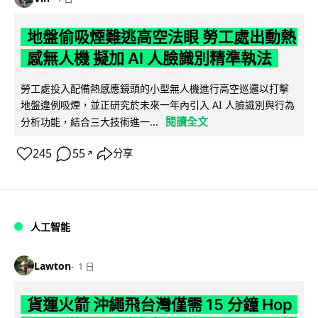
地盤偷吸煙難逃高空法眼 勞工處出動熱
感無人機 擬加 AI 人臉識別精準執法
勞工處投入配備熱感應鏡頭的小型無人機進行高空巡邏以打擊
地盤違例吸煙，並正研究於未來一年內引入 AI 人臉識別與行為
閱讀全文
分析功能，結合三大技術進一...
245
55
分享
↗
人工智能
Lawton
1 日
貨運火箭 沖繩飛台灣僅需 15 分鐘 Hop